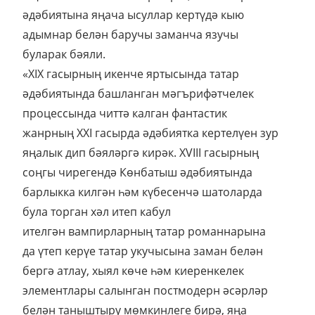
әдәбиятына яңача ысуллар кертүдә кыю
адымнар белән баручы заманча язучы
буларак бәяли.
«XIX гасырның икенче яртысында татар
әдәбиятында башланган мәгърифәтчелек
процессында читтә калган фантастик
жанрның XXI гасырда әдәбиятка кертелүен зур
яңалык дип бәяләргә кирәк. XVIII гасырның
соңгы чирегендә Көнбатыш әдәбиятында
барлыкка килгән һәм күбесенчә шатоларда
була торган хәл итеп кабул
ителгән вампирларның татар романнарына
да үтеп керүе татар укучысына заман белән
бергә атлау, хыял көче һәм киеренкелек
элементлары салынган постмодерн әсәрләр
белән таныштыру мөмкинлеге бирә, яңа