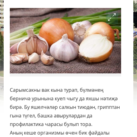
Сарымсакны вак кына турап, бүлмәнең
берничә урынына куеп чыгу да яхшы нәтиҗә
бирә. Бу яшелчәләр салкын тиюдән, грипптан
гына түгел, башка авырулардан да
профилактика чарасы булып тора.
Аның кеше организмы өчен бик файдалы