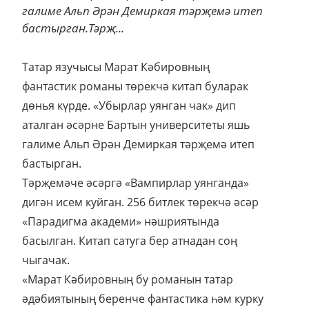
галиме Альп Әрән Демиркая тәрҗемә итеп
бастырган.Тәрҗ...
Татар язучысы Марат Кәбировның
фантастик романы төрекчә китап буларак
дөнья күрде. «Убырлар уянган чак» дип
аталган әсәрне Бартын университеты яшь
галиме Альп Әрән Демиркая тәрҗемә итеп
бастырган.
Тәрҗемәче әсәргә «Вампирлар уянганда»
дигән исем куйган. 256 битлек төрекчә әсәр
«Парадигма академи» нәшриятында
басылган. Китап сатуга бер атнадан соң
чыгачак.
«Марат Кәбировның бу романын татар
әдәбиятының беренче фантастика һәм курку