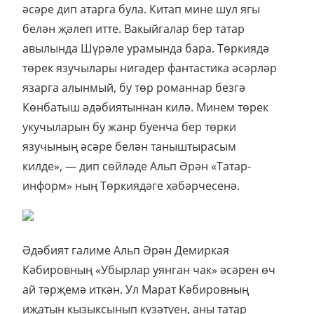
әсәре дип атарга була. Китап мине шул ягы
белән җәлеп итте. Вакыйгалар бер татар
авылында Шүрәле урамында бара. Төркиядә
төрек язучылары нигәдер фантастика әсәрләр
язарга алынмый, бу төр романнар безгә
Көнбатыш әдәбиятыннан килә. Минем төрек
укучыларын бу жанр буенча бер төрки
язучының әсәре белән таныштырасым
килде», — дип сөйләде Альп Әрән «Татар-
информ» ның Төркиядәге хәбәрчесенә.
Әдәбият галиме Альп Әрән Демиркая
Кәбировның «Убырлар уянган чак» әсәрен өч
ай тәрҗемә иткән. Ул Марат Кәбировның
иҗатын кызыксынып күзәтүен, аны татар