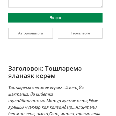
Язарга
Авторлашырга
Теркәлергә
Заголовок: Төшләремә
яланаяк керәм
Төшләремә яланаяк керәм…Имеш,Йә
мәктәпкә, йә кибеткә
шулайбарганмын.Матур күлмәк өстә,Ефәк
яулык,Ә чүәкләр кая калгандыр…Ялантәпи
бер мин генә, имеш,Оят, читен, тагын әллә