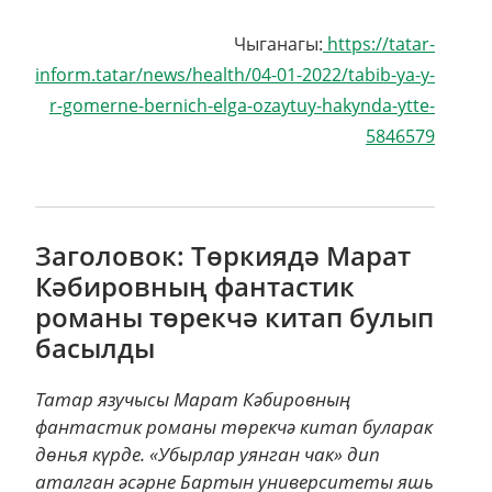
Чыганагы:
https://tatar-
inform.tatar/news/health/04-01-2022/tabib-ya-y-
r-gomerne-bernich-elga-ozaytuy-hakynda-ytte-
5846579
Заголовок: Төркиядә Марат
Кәбировның фантастик
романы төрекчә китап булып
басылды
Татар язучысы Марат Кәбировның
фантастик романы төрекчә китап буларак
дөнья күрде. «Убырлар уянган чак» дип
аталган әсәрне Бартын университеты яшь