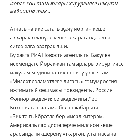
Йөрәк-кан тамырлары хирургиясе илкүләм
медицина тик...
Атнасына ике сәгать җәяү йөргән кеше
аз хәрәкәтләнүче кешегә караганда алты-
сигез елга озаграк яши.
Бу хакта РИА Новости агентлыгы Бакулев
исемендәге Йөрәк-кан тамырлары хирургиясе
илкүләм медицина тикшеренү үзәге һәм
«Милләт сәламәтлеге лигасы» гомумроссия
иҗтимагый оешмасы президенты, Россия
Фәннәр академиясе академигы Лео
Бокериягә сылтама белән хәбәр итә.
«Бик тә гыйбрәтле бер мисал китерәм.
Америкалылар дистәләрчә миллион кеше
арасында тикшеренү үткәргән, ул атнасына