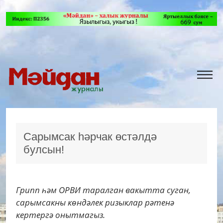
Сарымсак һәрчак өстәлдә
булсын!
Грипп һәм ОРВИ таралган вакытта суган,
сарымсакны көндәлек ризыклар рәтенә
кертергә онытмагыз.