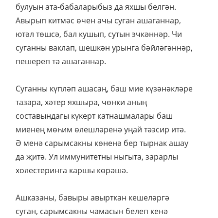
булуын ата-бабаларыбыз да яхшы белгән.
Авырып китмәс өчен ачы суган ашаганнар,
ютәл төшсә, бал кушып, сутын эчкәннәр. Чи
суганны ваклап, шешкән урынга бәйләгәннәр,
пешереп тә ашаганнар.
Суганны күпләп ашасаң, баш мие күзәнәкләре
тазара, хәтер яхшыра, чөнки аның
составындагы күкерт катнашмалары баш
миенең мөһим өлешләренә уңай тәэсир итә.
Ә менә сарымсакны көненә бер тырнак ашау
да җитә. Ул иммунитетны ныгыта, зарарлы
холестеринга каршы көрәшә.
Ашказаны, бавыры авырткан кешеләргә
суган, сарымсакны чамасын белеп кенә