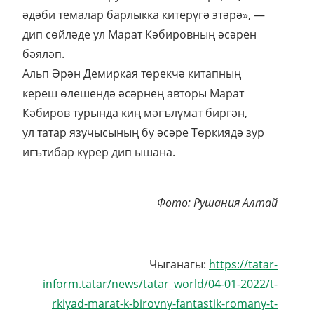
әдәби темалар барлыкка китерүгә этәрә», —
дип сөйләде ул Марат Кәбировның әсәрен
бәяләп.
Альп Әрән Демиркая төрекчә китапның
кереш өлешендә әсәрнең авторы Марат
Кәбиров турында киң мәгълүмат биргән,
ул татар язучысының бу әсәре Төркиядә зур
игътибар күрер дип ышана.
Фото: Рушания Алтай
Чыганагы:
https://tatar-
inform.tatar/news/tatar_world/04-01-2022/t-
rkiyad-marat-k-birovny-fantastik-romany-t-