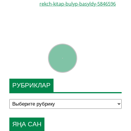
rekch-kitap-bulyp-basyldy-5846596
РУБРИКЛАР
ЯҢА САН