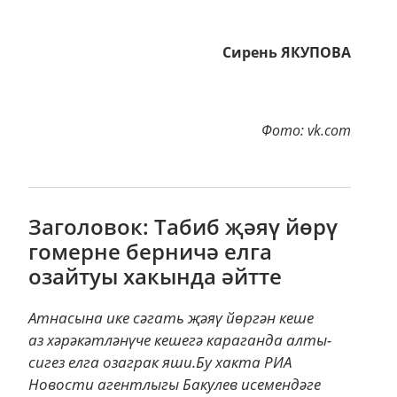
Сирень ЯКУПОВА
Фото: vk.com
Заголовок: Табиб җәяү йөрү
гомерне берничә елга
озайтуы хакында әйтте
Атнасына ике сәгать җәяү йөргән кеше
аз хәрәкәтләнүче кешегә караганда алты-
сигез елга озаграк яши.Бу хакта РИА
Новости агентлыгы Бакулев исемендәге