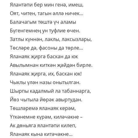
Ялантәпи бер мин генә, имеш,
Оят, читен, тагын әллә ничек…
Балачагым төштә үч аламы
Бүгенгемнең ун туфлие өчен.
Затлы күннән, лаклы, лаксызлары,
Төсләре дә, фасоны да төрле…
Яланаяк җиргә баскан да юк
Авылымнан киткән җәйдән бирле.
Яланаяк җиргә, их, баскан юк!
Чыклы үлән назы онытылган.
Шырпы кадалмый ла табаннарга,
Йөз чытыла йөрәк авыртудан.
Төшләремә яланаяк керәм,
Үткәнемне күрәм, киләчәкне –
Ак дөньяга ялантәпи килеп,
Яланаяк кына китәчәкне…