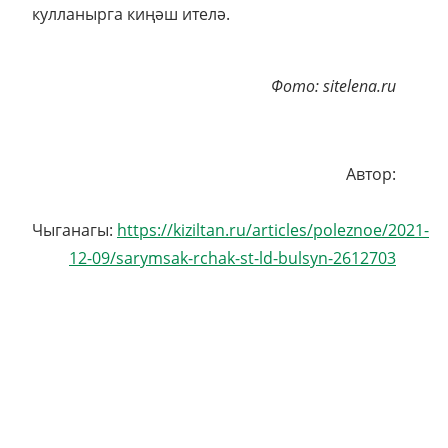
кулланырга киңәш ителә.
Фото: sitelena.ru
Автор:
Чыганагы:
https://kiziltan.ru/articles/poleznoe/2021-
12-09/sarymsak-rchak-st-ld-bulsyn-2612703