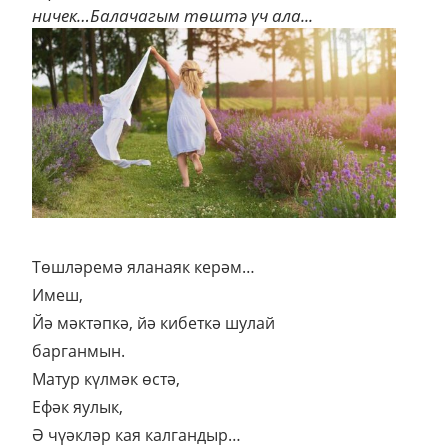
ничек…Балачагым төштә үч ала...
Төшләремә яланаяк керәм…
Имеш,
Йә мәктәпкә, йә кибеткә шулай
барганмын.
Матур күлмәк өстә,
Ефәк яулык,
Ә чүәкләр кая калгандыр…