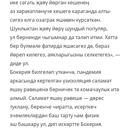
ике сәгать җәяү йөргән кешенең
аз хәрәкәтләнүче кешегә караганда алты-
сигез елга озаграк яшәвен күрсәткән.
Шунлыктан җәяү йөрү шундый популяр,
ул бернинди чыгымнар да таләп итми. Хәтта
бер бүлмәле фатирда яшәсәгез дә, бераз
йөреп килегез, аякларыгызны селкетегез», —
диде ул.
Бокерия билгеләп үткәнчә, пандемия
аркасында кертелгән үзизоляция сәламәт
яшәү рәвешенә берничек тә комачаулык итә
алмый. Сәламәт яшәү рәвеше — дөрес
туклану, беренче чиратта, исерткеч
эчемлекләрдән баш тарту һәм физик
эш башкару ул, дип искәртте Бокерия.