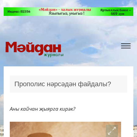
Прополис нәрсәдән файдалы?
Аны кайчан җыярга кирәк?