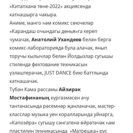
«Китапханә төне-2022» акциясендә
катнашырга чакыра.
Аниме, манго һәм комикс сөючеләр
«Карандаш очындагы дөнья»га кереп
чумачак,
Анатолий Ухандеев
белән бергә
комикс-лабораториядә була алачак, янып
торучы кылычлар белән Йолдызлар сугышы
стилендә фехтование техникасын
үзләштерәчәк, JUST DANCE бию баттлында
катнашачак.
Түбән Кама рәссамы
Айзирәк
Мостафинаның
күргәзмәсен ачу
тантанасында рәсемнәр җанланачак, мастер-
класслар музыка уен коралларында уйнарга,
«Капоэйра» сугышу сәнгатенә өйрәтәчәк һәм
пластилин техникасында «Матрешка» рус