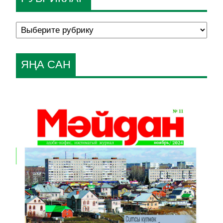
ЯҢА САН