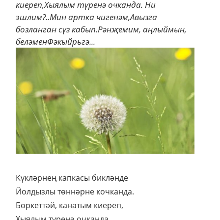
киереп,Хыялым түренә очканда. Ни
эшлим?..Мин артка чигенәм,Авызга
бозланган сүз кабып.Рәнҗемим, аңлыймын,
беләменФәкыйрьгә...
Күкләрнең капкасы бикләнде
Йолдызлы төннәрне кочканда.
Бөркеттәй, канатым киереп,
Хыялым түренә очканда.