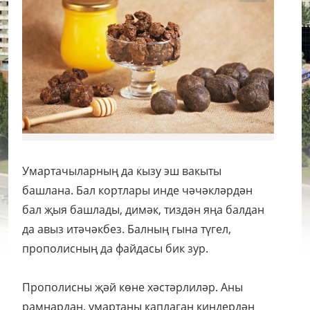
Умартачыларның да кызу эш вакыты
башлана. Бал кортлары инде чәчәкләрдән
бал җыя башлады, димәк, тиздән яңа балдан
да авыз итәчәкбез. Балның гына түгел,
прополисның да файдасы бик зур.
Прополисны җәй көне хәстәрлиләр. Аны
рамнардан, умартаны каплаган киндердән