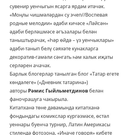
сувенир уенчыгын ясарга ярдәм итәчәк.
«Моңлы чишмәләрдән су эчеп//Воспевая
родные мелодии» әдәби кичәсе «Ләйсән»
әдәби берләшмәсе әгъзалары белән
таныштырачак, «Һәр өйдә – үз уенчыклары»
әдәби-танып белү сәяхәте кунакларга
декоратив-гамәли сәнгать һәм халык иҗаты
серләрен ачачак.
Барлык блогерлар танылган блог «Татар егете
көндәлеге» («Дневник татарина»)
авторы
Рәмис Гыйльметдинов
белән
фаночрашуга чакырыла.
Китапханә төне дәвамында китапханә
фондындагы комикслар күргәзмәсе, өстәл
уеннары буенча турнир, Латин Америкасы
стилендә фотозона, «Иначе говоря» кибете