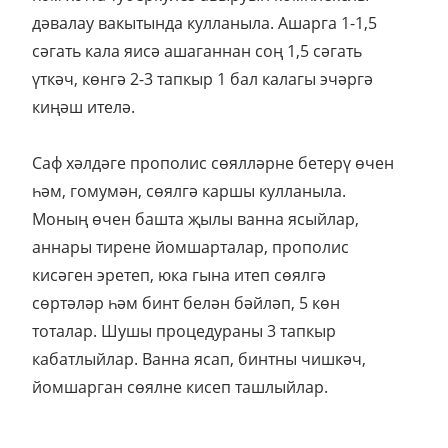
дәвалау вакытында кулланыла. Ашарга 1-1,5
сәгать кала яисә ашаганнан соң 1,5 сәгать
үткәч, көнгә 2-3 тапкыр 1 бал калагы эчәргә
киңәш ителә.
Саф хәлдәге прополис сөялләрне бетерү өчен
һәм, гомумән, сөялгә каршы кулланыла.
Моның өчен башта җылы ванна ясыйлар,
аннары тирене йомшарталар, прополис
кисәген эретеп, юка гына итеп сөялгә
сөртәләр һәм бинт белән бәйләп, 5 көн
тоталар. Шушы процедураны 3 тапкыр
кабатлыйлар. Ванна ясап, бинтны чишкәч,
йомшарган сөялне кисеп ташлыйлар.