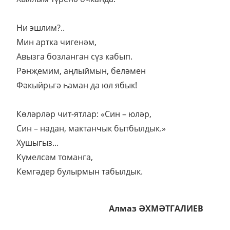
Ни эшлим?..
Мин артка чигенәм,
Авызга бозланган сүз кабып.
Рәнҗемим, аңлыймын, беләмен
Фәкыйрьгә һаман да юл ябык!
Көләрләр чит-ятлар: «Син – юләр,
Син – надан, мактанчык бытбылдык.»
Хушыгыз...
Күмелсәм томанга,
Кемгәдер булырмын табылдык.
Алмаз ӘХМӘТГАЛИЕВ