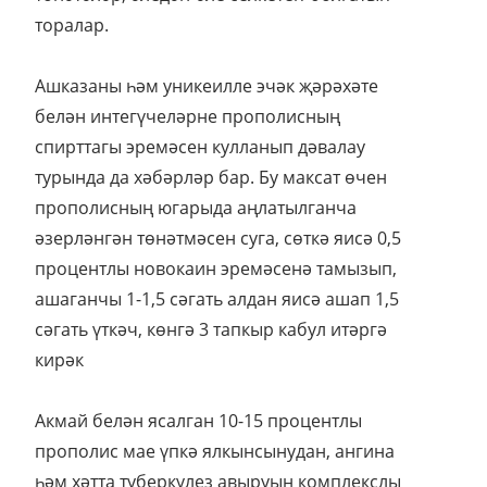
торалар.
Ашказаны һәм уникеилле эчәк җәрәхәте
белән интегүчеләрне прополисның
спирттагы эремәсен кулланып дәвалау
турында да хәбәрләр бар. Бу максат өчен
прополисның югарыда аңлатылганча
әзерләнгән төнәтмәсен суга, сөткә яисә 0,5
процентлы новокаин эремәсенә тамызып,
ашаганчы 1-1,5 сәгать алдан яисә ашап 1,5
сәгать үткәч, көнгә 3 тапкыр кабул итәргә
кирәк
Акмай белән ясалган 10-15 процентлы
прополис мае үпкә ялкынсынудан, ангина
һәм хәтта туберкулез авыруын комплекслы