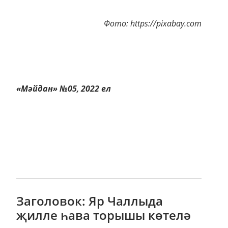
Фото: https://pixabay.com
«Мәйдан» №05, 2022 ел
Заголовок: Яр Чаллыда
җилле һава торышы көтелә