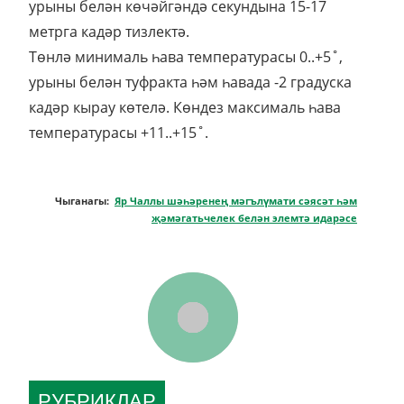
урыны белән көчәйгәндә секундына 15-17
метрга кадәр тизлектә.
Төнлә минималь һава температурасы 0..+5˚,
урыны белән туфракта һәм һавада -2 градуска
кадәр кырау көтелә. Көндез максималь һава
температурасы +11..+15˚.
Чыганагы:
Яр Чаллы шәһәренең мәгълүмати сәясәт һәм
җәмәгатьчелек белән элемтә идарәсе
РУБРИКЛАР