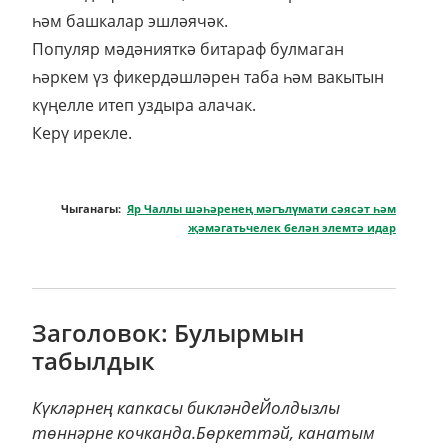
һәм башкалар эшләячәк.
Популяр мәдәнияткә битараф булмаган
һәркем үз фикердәшләрен таба һәм вакытын
күңелле итеп уздыра алачак.
Керү ирекле.
Чыганагы:
Яр Чаллы шәһәренең мәгълүмати сәясәт һәм
җәмәгатьчелек белән элемтә идар
Заголовок: Булырмын
табылдык
Күкләрнең капкасы бикләндеЙолдызлы
төннәрне кочканда.Бөркеттәй, канатым