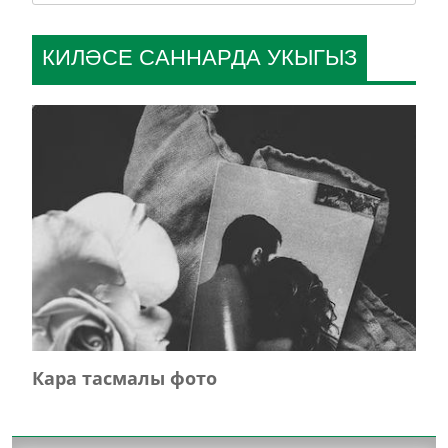
КИЛӘСЕ САННАРДА УКЫГЫЗ
Кара тасмалы фото