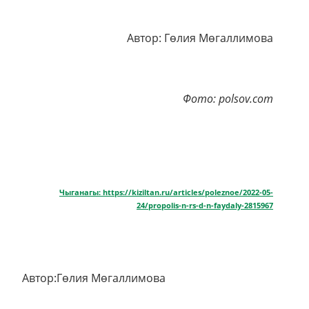
Автор: Гөлия Мөгаллимова
Фото: polsov.com
Чыганагы: https://kiziltan.ru/articles/poleznoe/2022-05-
24/propolis-n-rs-d-n-faydaly-2815967
Автор:Гөлия Мөгаллимова