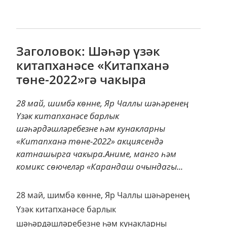
Заголовок: Шәһәр үзәк
китапханәсе «Китапханә
төне-2022»гә чакыра
28 май, шимбә көнне, Яр Чаллы шәһәренең
Үзәк китапханәсе барлык
шәһәрдәшләребезне һәм кунакларны
«Китапханә төне-2022» акциясендә
катнашырга чакыра.Аниме, манго һәм
комикс сөючеләр «Карандаш очындагы...
28 май, шимбә көнне, Яр Чаллы шәһәренең
Үзәк китапханәсе барлык
шәһәрдәшләребезне һәм кунакларны