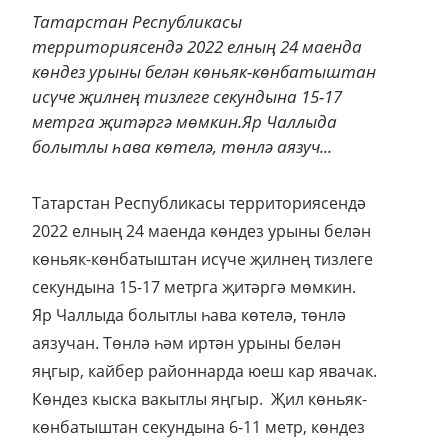
Татарстан Республикасы
территориясендә 2022 елның 24 маенда
көндез урыны белән көньяк-көнбатыштан
исүче җилнең тизлеге секундына 15-17
метрга җитәргә мөмкин.Яр Чаллыда
болытлы һава көтелә, төнлә аязуч...
Татарстан Республикасы территориясендә
2022 елның 24 маенда көндез урыны белән
көньяк-көнбатыштан исүче җилнең тизлеге
секундына 15-17 метрга җитәргә мөмкин.
Яр Чаллыда болытлы һава көтелә, төнлә
аязучан. Төнлә һәм иртән урыны белән
яңгыр, кайбер районнарда юеш кар явачак.
Көндез кыска вакытлы яңгыр. Җил көньяк-
көнбатыштан секундына 6-11 метр, көндез