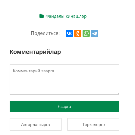
Файдалы киңәшләр
Поделиться:
Комментарийлар
Язарга
Авторлашырга
Теркәлергә