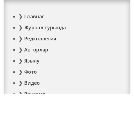
Главная
Журнал турында
Редколлегия
Авторлар
Язылу
Фото
Видео
Реклама
Элемтә
Документлар