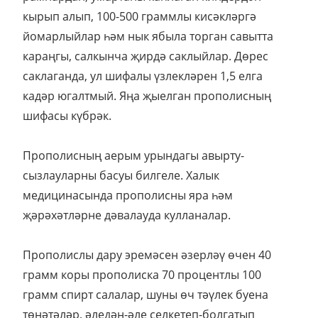
кырып алып, 100-500 граммлы кисәкләргә
йомарлыйлар һәм нык ябыла торган савытта
караңгы, салкынча җирдә саклыйлар. Дөрес
саклаганда, ул шифалы үзлекләрен 1,5 елга
кадәр югалтмый. Яңа җыелган прополисның
шифасы күбрәк.
Прополисның аерым урындагы авырту-
сызлауларны басуы билгеле. Халык
медицинасында прополисны яра һәм
җәрәхәтләрне дәвалауда кулланалар.
Прополислы дару эремәсен әзерләү өчен 40
грамм коры прополиска 70 процентлы 100
грамм спирт салалар, шуны өч тәүлек буена
төнәтәләр, әледән-әле селкетеп-болгатып