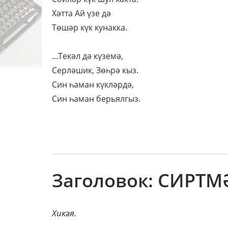
Хәтта Ай үзе дә
Төшәр күк кунакка.
...Текәл дә күземә,
Серләшик, Зөһрә кыз.
Син һаман күкләрдә,
Син һаман берьялгыз.
Заголовок: СИРТМ
Хикәя.