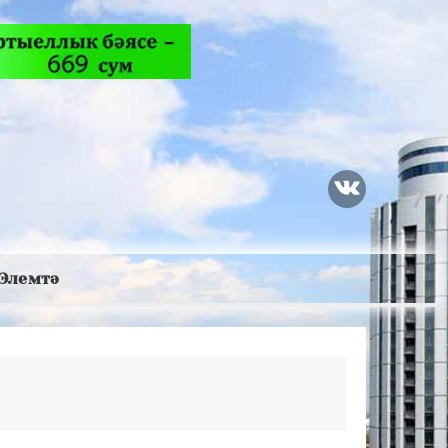
Элемтә