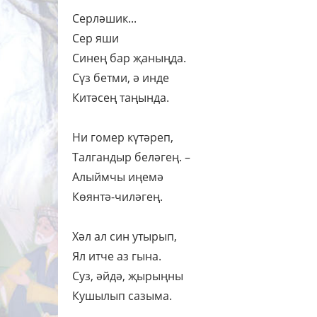
Серләшик...
Сер яши
Синең бар җаныңда.
Сүз бетми, ә инде
Китәсең таңында.
Ни гомер күтәреп,
Талгандыр беләгең. –
Алыймчы иңемә
Көянтә-чиләгең.
Хәл ал син утырып,
Ял итче аз гына.
Суз, әйдә, җырыңны
Кушылып сазыма.