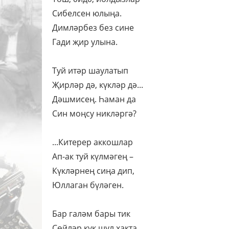
Сибелсен юлыңа.
Димләрбез без сине
Гади җир улына.
Туй итәр шаулатып
Җирләр дә, күкләр дә...
Дәшмисең. Һаман да
Син моңсу никләргә?
...Китерер аккошлар
Ап-ак туй күлмәгең –
Күкләрнең сиңа дип,
Юллаган бүләген.
Бар галәм бары тик
Сөйләр күк шул хакта.