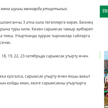
ъ менә шушы көннәрдә утыртыгыз.
Я
ланганчы 3 атна кала төгәлләргә кирәк. Безнең
рына туры килә. Көзен сарымсак тамыр җибәреп
ка тиеш. Утыртканда зуррак тырнаклар сайларга
сәчәк.
5, 18, 19, 22, 23 октябрьдә сарымсак утырту өчен
ка кузгалса, сарымсак утырту өчен яхшы вакыт
рын койды икән, көзге сарымсакны утыртырга