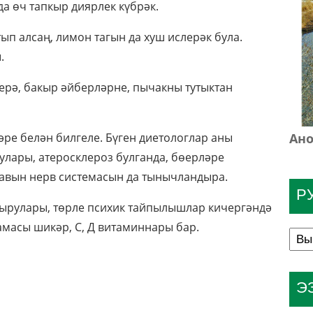
а өч тапкыр диярлек күбрәк.
ып алсаң, лимон тагын да хуш ислерәк була.
.
ерә, бакыр әйберләрне, пычакны тутыктан
Ано
ләре белән билгеле. Бүген диетологлар аны
улары, атеросклероз булганда, бөерләре
Кавын нерв системасын да тынычландыра.
Р
ырулары, төрле психик тайпылышлар кичер­гәндә
амасы шикәр, С, Д витаминнары бар.
Э