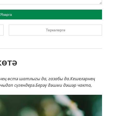
Язарга
Теркәлергә
көтә
нең өстә шатлыгы да, газабы да.Кешеләрнең
 чыдап сүгендерә.Берәү дәшми дәшәр чакта,