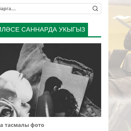
ИЛӘСЕ САННАРДА УКЫГЫЗ
а тасмалы фото