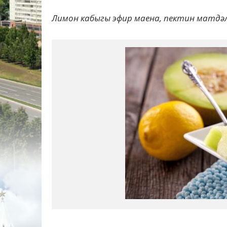
Лимон кабыгы эфир маена, пектин матдә