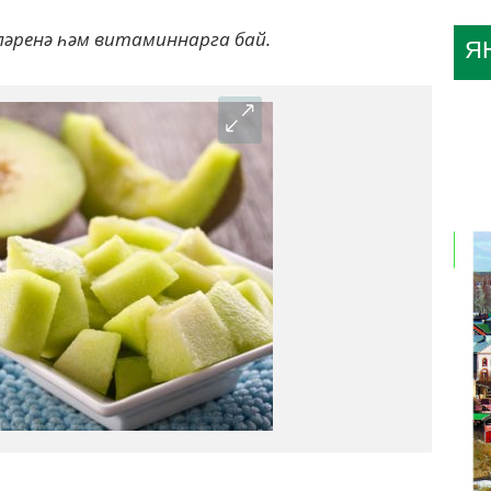
ләренә һәм витаминнарга бай.
Я