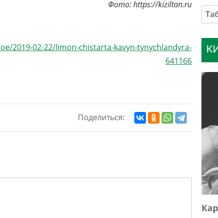
Фото: https://kiziltan.ru
eznoe/2019-02-22/limon-chistarta-kavyn-tynychlandyra-
К
641166
Поделиться:
Кар