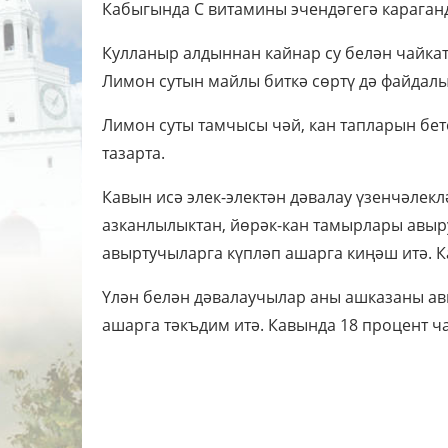
Кабыгында С витамины эчендәгегә караганд
Кулланыр алдыннан кайнар су белән чайкат
Лимон сутын майлы биткә сөртү дә файдалы
Лимон суты тамчысы чәй, кан тапларын бет
тазарта.
Кавын исә элек-электән дәвалау үзенчә­лек
азканлылыктан, йөрәк-кан тамырлары авыр
авыртучыларга күпләп ашарга киңәш итә. 
Үлән белән дәвалаучылар аны ашказаны ав
ашарга тәкъдим итә. Кавында 18 процент ч