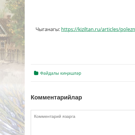
Чыганагы:
https://kiziltan.ru/articles/pol
Файдалы киңәшләр
Комментарийлар