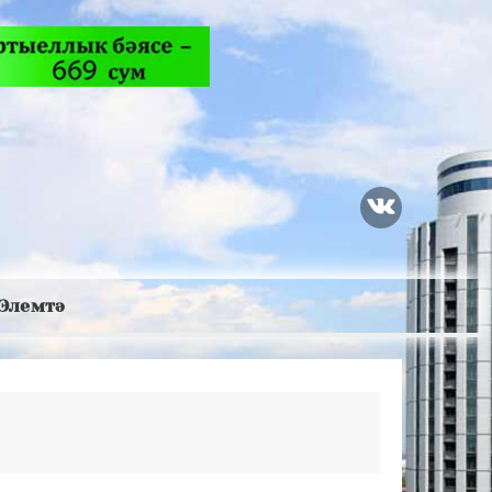
Элемтә