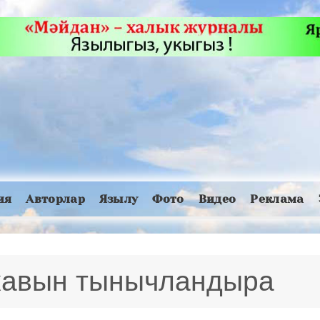
ия
Авторлар
Язылу
Фото
Видео
Реклама
 кавын тынычландыра