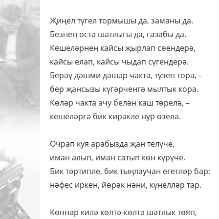
Җиңел түгел тормышы да, заманы да.
Безнең өстә шатлыгы да, газабы да.
Кешеләрнең кайсы җырлап сөендерә,
кайсы елап, кайсы чыдап сүгендерә.
Берәү дәшми дәшәр чакта, түзеп тора, –
бер җансызы күгәрченгә мылтык кора.
Көләр чакта ачу белән каш төрелә, –
кешеләргә бик кирәкле нур өзелә.
Очрап куя арабызда җан телүче,
иман алып, иман сатып көн күрүче.
Бик тәртипле, бик тыңлаучан егетләр бар:
нәфес иркен, йөрәк нәни, күңелләр тар.
Көннәр килә көлтә-көлтә шатлык төяп,