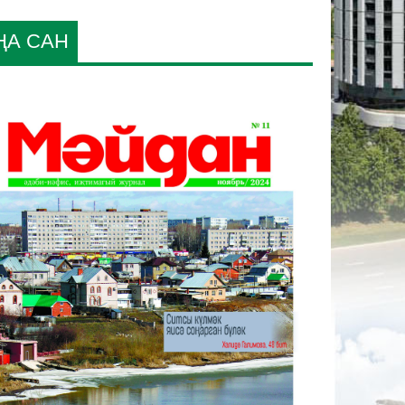
ҢА САН