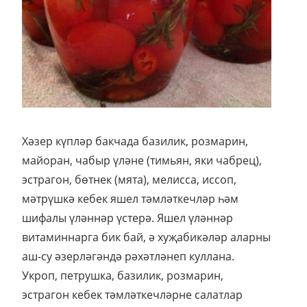
Хәзер күпләр бакчада базилик, розмарин,
майоран, чабыр үләне (тимьян, яки чабрец),
эстрагон, бөтнек (мята), мелисса, иссоп,
мәтрүшкә кебек яшел тәмләткечләр һәм
шифалы үләннәр үстерә. Яшел үләннәр
витаминнарга бик бай, ә хуҗабикәләр аларны
аш-су әзерләгәндә рәхәтләнеп куллана.
Укроп, петрушка, базилик, розмарин,
эстрагон кебек тәмләткечләрне салатлар