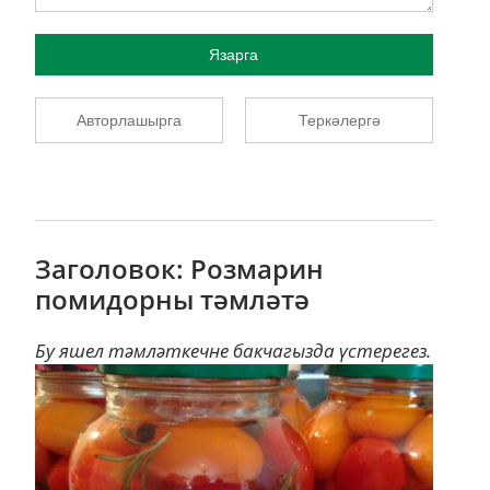
Язарга
Авторлашырга
Теркәлергә
Заголовок: Розмарин
помидорны тәмләтә
Бу яшел тәмләткечне бакчагызда үстерегез.