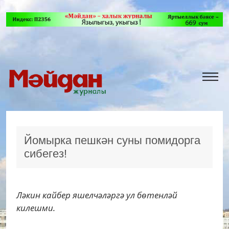
Йомырка пешкән суны помидорга
сибегез!
Ләкин кайбер яшелчәләргә ул бөтенләй
килешми.