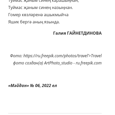
Туймас җаным синең карашыңнан,
Туймас җаным синең назыңнан.
Гомер көзләренә ашыкмыйча
Яшик бергә аның язында.
Галия ГАЙНЕТДИНОВА
Фото: https://ru.freepik.com/photos/travel'>Travel
фото создан(а) ArtPhoto_studio - ru.freepik.com
«Мәйдан» № 06, 2022 ел