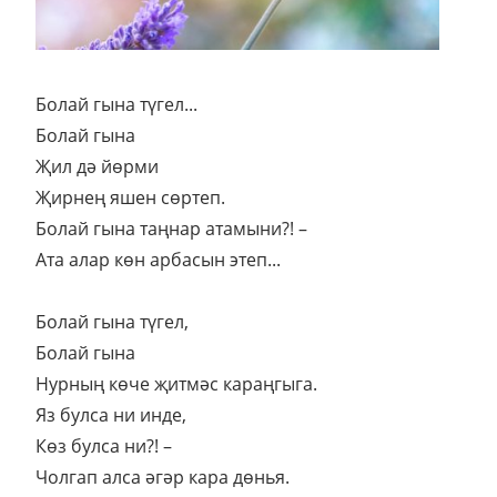
Болай гына түгел...
Болай гына
Җил дә йөрми
Җирнең яшен сөртеп.
Болай гына таңнар атамыни?! –
Ата алар көн арбасын этеп...
Болай гына түгел,
Болай гына
Нурның көче җитмәс караңгыга.
Яз булса ни инде,
Көз булса ни?! –
Чолгап алса әгәр кара дөнья.