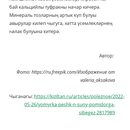
бай кальцийлы туфракны начар кичерә.
Минераль тозларның артык күп булуы
авырулар килеп чыгуга, хәтта үсемлекләрнең
һәлак булуына китерә.
Автор:
Фото:
https://ru.freepik.com/Изображение от
valeria_aksakova
Чыганагы:
https://kiziltan.ru/articles/poleznoe/2022-
05-26/yomyrka-peshk-n-suny-pomidorga-
sibegez-2817989