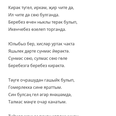
Кирәк түгел, иркәм, җир чите дә,
Ил чите дә сөю булганда.
Беребез өчен ныклы терәк булып,
Икенчебез өзелеп торганда.
Юлыбыз бер, хисләр уртак чакта
Яшьлек дәрте сүнмәс йөрәктә.
Сүнмәс сөю, сулмас сөю гөле
Беребезгә беребез кирәктә.
Тәүге очрашудан гашыйк булып,
Гомерлеккә сине яраттым.
Син булсаң гел әгәр янәшәмдә,
Талмас мәңге очар канатым.