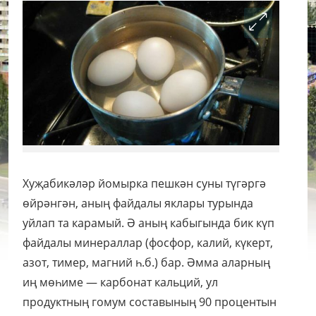
Хуҗабикәләр йомырка пешкән суны түгәргә
өйрәнгән, аның файдалы яклары турында
уйлап та карамый. Ә аның кабыгында бик күп
файдалы минераллар (фосфор, калий, күкерт,
азот, тимер, магний һ.б.) бар. Әмма аларның
иң мөһиме — карбонат кальций, ул
продуктның гомум составының 90 процентын