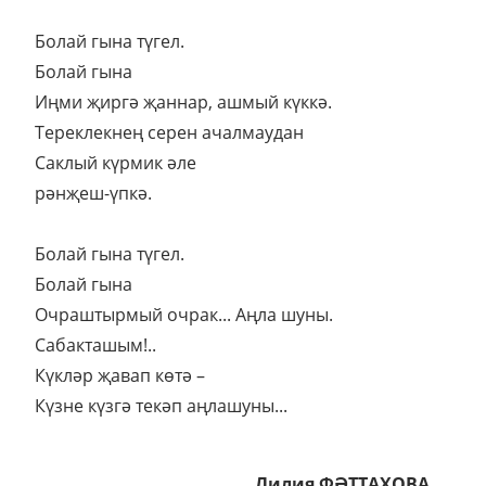
Болай гына түгел.
Болай гына
Иңми җиргә җаннар, ашмый күккә.
Тереклекнең серен ачалмаудан
Саклый күрмик әле
рәнҗеш-үпкә.
Болай гына түгел.
Болай гына
Очраштырмый очрак... Аңла шуны.
Сабакташым!..
Күкләр җавап көтә –
Күзне күзгә текәп аңлашуны...
Лилия ФӘТТАХОВА