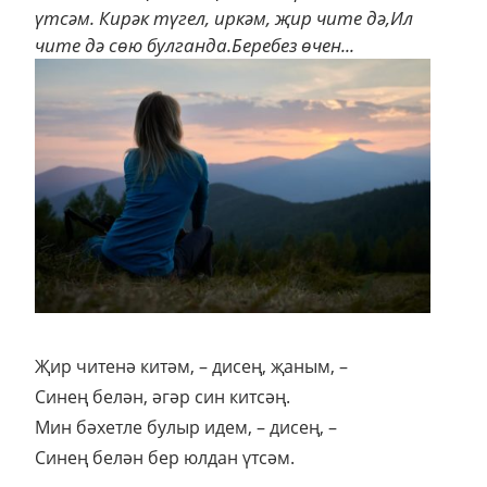
үтсәм. Кирәк түгел, иркәм, җир чите дә,Ил
чите дә сөю булганда.Беребез өчен...
Җир читенә китәм, – дисең, җаным, –
Синең белән, әгәр син китсәң.
Мин бәхетле булыр идем, – дисең, –
Синең белән бер юлдан үтсәм.