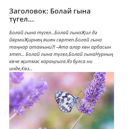
Заголовок: Болай гына
түгел...
Болай гына түгел...Болай гынаҖил дә
йөрмиҖирнең яшен сөртеп.Болай гына
таңнар атамыни?! –Ата алар көн арбасын
этеп... Болай гына түгел,Болай гынаНурның
көче җитмәс караңгыга.Яз булса ни
инде,Көз...