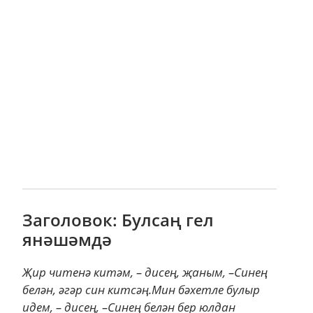
Заголовок: Булсаң гел
янәшәмдә
Җир читенә китәм, – дисең, җаным, –Синең
белән, әгәр син китсәң.Мин бәхетле булыр
идем, – дисең, –Синең белән бер юлдан