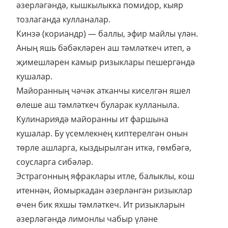
әзерләгәндә, кышкылыкка помидор, кыяр
тозлаганда кулланалар.
Кинзә (кориандр) — баллы, эфир майлы үлән.
Аның яшь бәбәкләрен аш тәмләткеч итеп, ә
җимешләрен камыр ризыклары пешергәндә
кушалар.
Майоранның чәчәк атканчы киселгән яшел
өлеше аш тәмләткеч буларак кулланыла.
Кулинариядә майоранны ит фаршына
кушалар. Бу үсемлекнең киптерелгән онын
төрле ашларга, кыздырылган иткә, гөмбәгә,
соусларга сибәләр.
Эстрагонның яфраклары итле, балыклы, кош
итеннән, йомыркадан әзерләнгән ризыклар
өчен бик яхшы тәмләткеч. Ит ризыкларын
әзерләгәндә лимонлы чабыр үләне