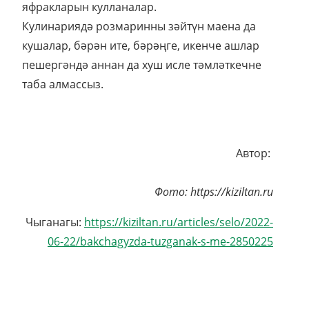
яфракларын кулланалар.
Кулинариядә розмаринны зәйтүн маена да
кушалар, бәрән ите, бәрәңге, икенче ашлар
пешергәндә аннан да хуш исле тәмләткечне
таба алмассыз.
Автор:
Фото: https://kiziltan.ru
Чыганагы:
https://kiziltan.ru/articles/selo/2022-
06-22/bakchagyzda-tuzganak-s-me-2850225