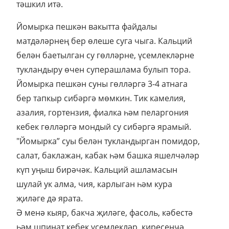
тәшкил итә.
Йомырка пешкән вакытта файдалы
матдәләрнең бер өлеше суга чыга. Кальций
белән баетылган су гөлләрне, үсемлекләрне
тукландыру өчен суперашлама булып тора.
Йомырка пешкән суны гөлләргә 3-4 атнага
бер тапкыр сибәргә мөмкин. Тик камелия,
азалия, гортензия, фиалка һәм пеларгония
кебек гөлләргә мондый су сибәргә ярамый.
"Йомырка” суы белән тукландырган помидор,
салат, баклажан, кабак һәм башка яшелчәләр
күп уңыш бирәчәк. Кальций ашламасын
шулай ук алма, чия, карлыган һәм кура
җиләге дә ярата.
Ә менә кыяр, бакча җиләге, фасоль, кәбестә
һәм шпинат кебек үсемлекләр, киресенчә,