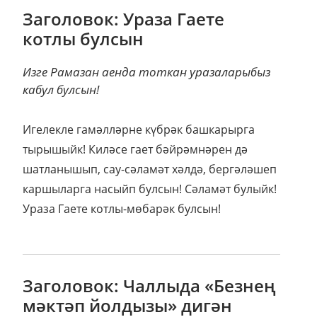
Заголовок: Ураза Гаете
котлы булсын
Изге Рамазан аенда тоткан уразаларыбыз
кабул булсын!
Игелекле гамәлләрне күбрәк башкарырга
тырышыйк! Киләсе гает бәйрәмнәрен дә
шатланышып, сау-сәламәт хәлдә, бергәләшеп
каршыларга насыйп булсын! Сәламәт булыйк!
Ураза Гаете котлы-мөбарәк булсын!
Заголовок: Чаллыда «Безнең
мәктәп йолдызы» дигән