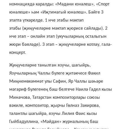
номнациядә каралды:
«Мәдәни юнәлеш», «Спорт
юнәлеше» һәм «Иҗтимагый юнәлеш». Бәйге 3
этапта үткәрелде. 1 нче этабы мәктәп
этабы (җиңүчеләрне мәктәп җюрисе сайлады). 2
нче этап – онлайн этап (укучыларның осталыгын
жюри бәяләде). 3 этап – җиңүчеләрне котлау, гала-
концерт.
Җиңүчеләрне танылган язучы, шагыйрь,
Язучыларның Чаллы бүлеге җитәкчесе Факил
Миңнемөхәммәт улы Сафин, Яр Чаллы шәһәре
мәгариф бүлегенең баш белгече Наилә Гадел кызы
Миначова, Татарстан композиторлары союзы
вәкиле, композитор, җырчы Гөлназ Закирова,
талантлы шагыйрә, язучы Лилия Фаис кызы
Гыйбадуллина, «Мәйдан» журналының баш