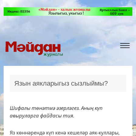
Язын аякларыгыз сызлыймы?
Шифалы төнәтмә әзерләгез. Аның күп
авыруларга файдасы тия.
Яз көннәрендә күп кенә кешеләр аяк-куллары,