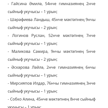
- Гайсина Әмилә, 54нче гимназиянең 2нче
сыйныф укучысы – 1 урын;
- Шәрәфиева Ландыш, 45нче мәктәпнең 9нчы
сыйныф укучысы – 2 урын;
- Логинов Руслан, 52нче мәктәпнең 7нче
сыйныф укучысы – 1 урын;
- Маликова Самира, 9нчы мәктәпнең 5нче
сыйныф укучысы – 2 урын;
-
Әскәрова Ләйлә, 2нче гимназиянең 6нчы
сыйныф укучысы – 1 урын;
- Мирсияпов Илдар, 76нчы гимназиянең 3нче
сыйныф укучысы – 1 урын;
- Собко Алина, 45нче мәктәпнең 8нче сыйныф
укучысы – 1 урын;