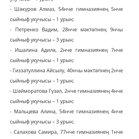
- Шәкүров Алмаз, 54нче гимназиянең 5нче
сыйныф укучысы – 1 урын;
- Петренко Вадим, 28нче мәктәпнең 9нчы
сыйныф укучысы – 3 урын;
- Ишалина Адилә, 2нче гимназиянең 7нче
сыйныф укучысы – 1 урын;
- Гиззатуллина Айсылу, 40нчы мәктәпнең 2нче
сыйныф укучысы – 1 урын;
- Шәйморатова Гүзәл, 2нче гимназиянең 4нче
сыйныф укучысы – 1 урын;
- Мальцева Алина, 54нче гимназиянең 4нче
сыйныф укучысы – 3 урын;
- Салахова Самира, 77нче гимназиянең 1нче