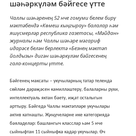
шәһәркүләм бәйгесе үтте
Чаллы шәһәренең 52 нче гомуми белем бирү
мәктәбендә «Көмеш кыңгырау» балалар һәм
яшүсмерләр республика газетасы, «Мәйдан»
журналы һәм Чаллы шәһәре мәгариф
идарәсе белән берлектә «Безнең мәктәп
йолдызы» дигән шәһәркүләм бәйгесенең
гала-концерты үтте.
Бәйгенең максаты – укучыларның татар телендә
сөйләм дәрәҗәсен камилләштерү, балаларны рухи,
интеллектуаль яктан баету, иҗат осталыгын
арттыру. Бәйгедә Чаллы мәктәпләре укучылары
актив катнашты. Җиңүчеләрне ике категориядә
бәяләделәр: башлангыч класслар һәм 5 нче
сыйныфтан 11 сыйныфка кадәр укучылар. Өч