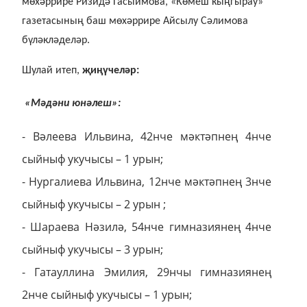
мөхәррире Ризидә Гасыймова, «Көмеш кыңгырау»
газетасының баш мөхәррире Айсылу Сәлимова
бүләкләделәр.
Шулай итеп,
җиңүчеләр:
«Мәдәни юнәлеш»:
- Вәлеева Ильвина, 42нче мәктәпнең 4нче
сыйныф укучысы – 1 урын;
- Нургалиева Ильвина, 12нче мәктәпнең 3нче
сыйныф укучысы – 2 урын ;
- Шараева Нәзилә, 54нче гимназиянең 4нче
сыйныф укучысы – 3 урын;
- Гатауллина Эмилия, 29нчы гимназиянең
2нче сыйныф укучысы – 1 урын;