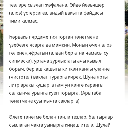
тезләре сызлап җәфалана. Өйдә йөзьяшәр
(алоэ) үстерсәгез, андый вакытта файдасы
тими калмас.
Һәрвакыт ярдәме тия торган төнәтмәне
үзебезгә ясарга да мөмкин. Моның өчен алоэ
гөленең яфрагын (алдан бер атна чамасы су
сипмәскә), уртача зурлыктагы ачы кызыл
борыч, бер аш кашыгы кипкән канлы үләнне
(чистотел) ваклап турарга кирәк. Шуңа ярты
литр аракы кушарга һәм ун көнгә караңгы,
салкынча урынга куеп торырга. (Арытаба
төнәтмәне суыткычта сакларга).
Әлеге төнәтмә белән төнлә тезләр, балтырлар
сызлаган чакта уынырга киңәш ителә. Шулай