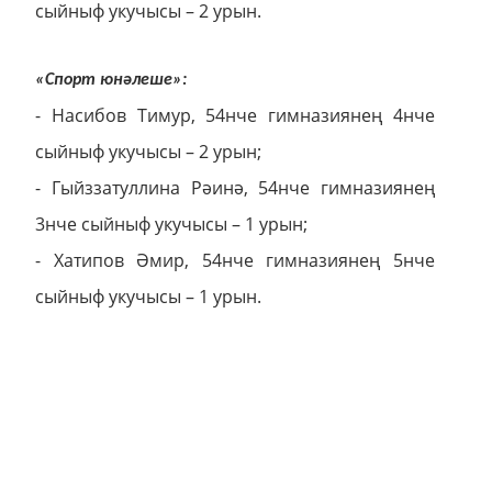
сыйныф укучысы – 2 урын.
«Спорт юнәлеше»:
- Насибов Тимур, 54нче гимназиянең 4нче
сыйныф укучысы – 2 урын;
- Гыйззатуллина Рәинә, 54нче гимназиянең
3нче сыйныф укучысы – 1 урын;
- Хатипов Әмир, 54нче гимназиянең 5нче
сыйныф укучысы – 1 урын.
«Иҗтимагый юнәлеш»:
- Сайфуллина Гөлназ, 31нче мәктәпнең 4нче
сыйныф укучысы – 1 урын;
- Шакирова Сөмбел, 12нче мәктәпнең 7нче