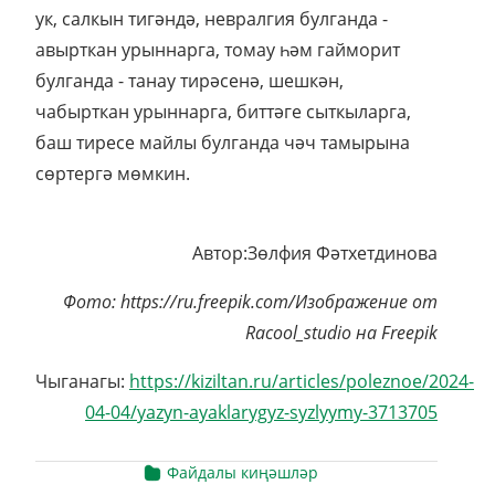
ук, салкын тигәндә, невралгия булганда -
авырткан урыннарга, томау һәм гайморит
булганда - танау тирәсенә, шешкән,
чабырткан урыннарга, биттәге сыткыларга,
баш тиресе майлы булганда чәч тамырына
сөртергә мөмкин.
Автор:Зөлфия Фәтхетдинова
Фото: https://ru.freepik.com/Изображение от
Racool_studio на Freepik
Чыганагы:
https://kiziltan.ru/articles/poleznoe/2024-
04-04/yazyn-ayaklarygyz-syzlyymy-3713705
Файдалы киңәшләр