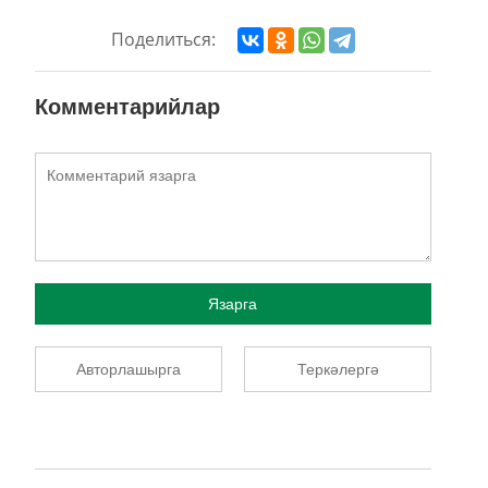
Поделиться:
Комментарийлар
Язарга
Авторлашырга
Теркәлергә