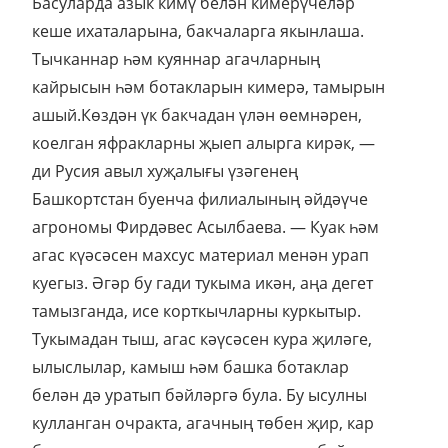
Басуларда азык кимү белән кимерүчеләр
кеше ихаталарына, бакчаларга якынлаша.
Тычканнар һәм куяннар агачларның
кайрысын һәм ботакларын кимерә, тамырын
ашый.Көздән үк бакчадан үлән өемнәрен,
коелган яфракларны җыеп алырга кирәк, —
ди Русия авыл хуҗалығы үзәгенең
Башкортстан буенча филиалының әйдәүче
агрономы Фирдәвес Асылбаева. — Куак һәм
агас күәсәсен махсус материал менән урап
куегыз. Әгәр бу гади тукыма икән, аңа дегет
тамызганда, исе корткычларны куркытыр.
Тукымадан тыш, агас кәүсәсен кура җиләге,
ылыслылар, камыш һәм башка ботаклар
белән дә уратып бәйләргә була. Бу ысулны
кулланган очракта, агачның төбен җир, кар