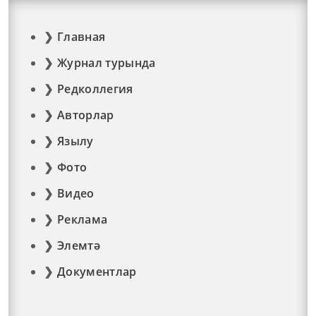
Главная
Журнал турында
Редколлегия
Авторлар
Язылу
Фото
Видео
Реклама
Элемтә
Документлар