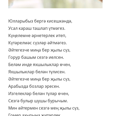
Юлларыбыз бергә кисешкәндә,
Усал караш ташлап үтмәгез.
Күңелемне әрнетерлек итеп,
Күтәрелмәс сүзләр әйтмәгез.
Әйтегезче миңа бер җылы сүз,
Горур башым сезгә иелсен.
Беләм инде яхшылыклар өчен,
Яхшылыклар белән түлисен.
Әйтегезче миңа бер җылы сүз,
Арабызда бозлар эресен.
Изгелекләр белән түләр өчен,
Сезгә булыр шушы бурычым.
Мин әйтермен сезгә мең җылы сүз,
Гомер ахырына җитәрлек.