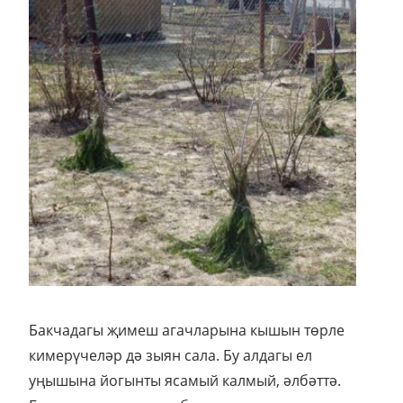
Бакчадагы җимеш агачларына кышын төрле
кимерүчеләр дә зыян сала. Бу алдагы ел
уңышына йогынты ясамый калмый, әлбәттә.