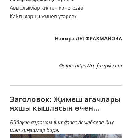
Авырлыклар килгән көнегездә
Кайгыларны җиңеп үтәрлек.
Нәкирә ЛУТФРАХМАНОВА
Фото: https://ru.freepik.com
Заголовок: Җимеш агачлары
яхшы кышласын өчен...
Әйдәүче агроном Фирдәвес Асылбаева бик
шәп киңәшләр бирә.