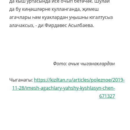
да кыш уртасында исе очып бетәчәк. Шулай
да бу киңәшләрне кулланганда, җимеш
агачлары һәм куаклардан уңышны югалтусыз
алачаксыз, - ди Фирдәвес Асылбаева.
Фото: ачык чыганаклардан
Чыганагы:
https://kiziltan.ru/articles/poleznoe/2019-
11-28/imesh-agachlary-yahshy-kyshlasyn-chen-
671327