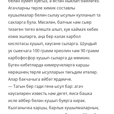
белән күмеп куегыз, ә өстән ныклап бәйләгез.
Агачларны төрле химик составлы
кушылмалар белән сылау ысулын кулланып та
сакларга була. Мәсәлән, балчык һәм сыер
тизәген тигез өлештә алып, куе каймаҡ кебек
измә эшләргә, аңа бер калак карбол
кислотасы кушып, кәүсәне сыларга. Шундый
ук сыекчага 100 грамм креолин һәм 90 грамм
карбофосфор кушып сыларга да мөмкин.
Бүген кибетләрдә кимерүчеләргә каршы
көрәшнең төрле ысулларын тәкъдим итәләр.
Алар бакчачыга әйбәт ярдәмче.
— Тагын бер гади генә ысул бар: агач
кәүсәләрен известь һәм дегет, яисә башка
исле әйбер белән кушып буярга кирәк.
Кызганычка каршы, барлык кушылмаларның