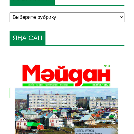
ЯҢА САН