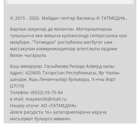
© 2015 - 2026. Мәйдан челтәр басмасы © ТАТМЕДИА..
Барлык хокуклар да якланган. Материалларны
тулысынча яки өлешчә кулланганда гиперссылка кую
мәҗбүри. "Татмедиа" республика матбугат һәм
массакүләм коммуникацияләр агентлыгы ярдәме
белән чыгарыла.
Баш мөхәррир: Гасыймова Ризидә Алвирд кызы
Адрес: 423800, Татарстан Республикасы, Яр Чаллы
шәһәре, Яшь Ленинчылар бульвары, 9 нчы йорт
(27/19)
Телефон: (8552) 59-75-84
е-mail: mауdаn06@mail.гu
Нәшер итүче: АО «ТАТМЕДИА»
Әлеге ресурста 16+ категорияләренә керүче
мәгълүмат булырга мөмкин.
Антикоррупционная политика
АО «ТАТМЕДИА» использует «cookie»
для