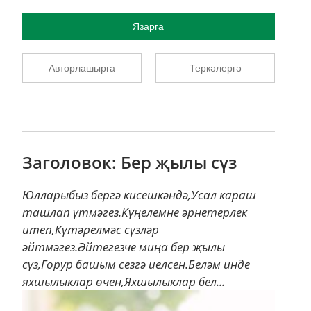
Язарга
Авторлашырга
Теркәлергә
Заголовок: Бер җылы сүз
Юлларыбыз бергә кисешкәндә,Усал караш
ташлап үтмәгез.Күңелемне әрнетерлек
итеп,Күтәрелмәс сүзләр
әйтмәгез.Әйтегезче миңа бер җылы
сүз,Горур башым сезгә иелсен.Беләм инде
яхшылыклар өчен,Яхшылыклар бел...