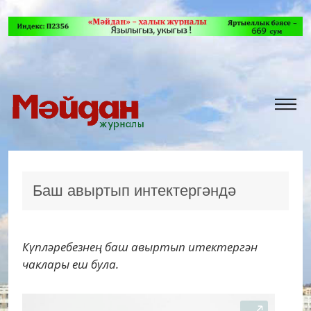
Баш авыртып интектергәндә
Күпләребезнең баш авыртып итектергән
чаклары еш була.