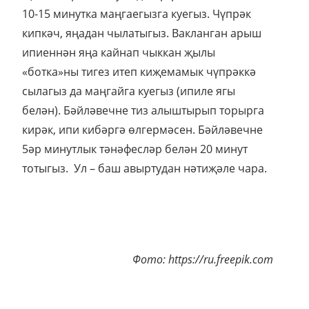
10-15 минутка маңгаегызга куегыз. Чүпрәк
кипкәч, яңадан чылатыгыз. Вакланган арыш
ипиеннән яңа кайнап чыккан җылы
«ботка»ны тигез итеп киҗемамык чүпрәккә
сылагыз да маңгайга куегыз (ипиле ягы
белән). Бәйләвечне тиз алыштырып торырга
кирәк, ипи кибәргә өлгермәсен. Бәйләвечне
5әр минутлык тәнәфесләр белән 20 минут
тотыгыз. Ул – баш авыртудан нәтиҗәле чара.
Фото: https://ru.freepik.com