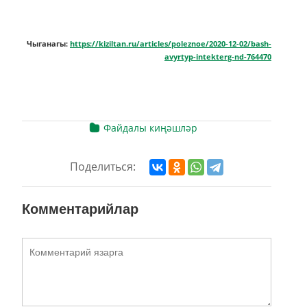
Чыганагы:
https://kiziltan.ru/articles/poleznoe/2020-12-02/bash-
avyrtyp-intekterg-nd-764470
Файдалы киңәшләр
Поделиться:
Комментарийлар