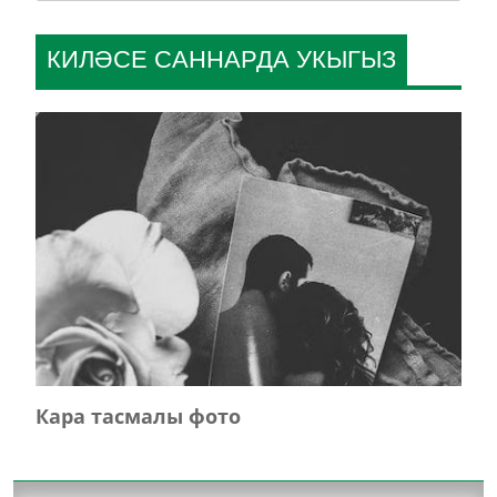
КИЛӘСЕ САННАРДА УКЫГЫЗ
Кара тасмалы фото