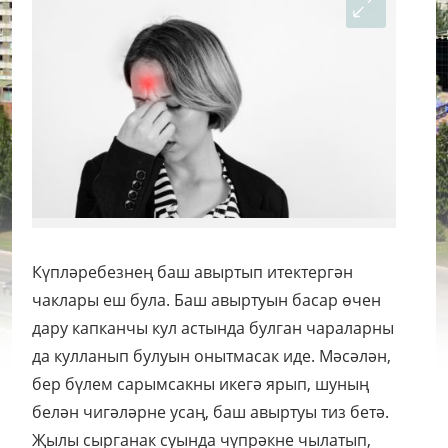
Күпләребезнең баш авыртып итектергән
чаклары еш була. Баш авыртуын басар өчен
дару капканчы кул астында булган чараларны
да кулланып булуын онытмасак иде. Мәсәлән,
бер бүлем сарымсакны икегә ярып, шуның
белән чигәләрне усаң, баш авыртуы тиз бетә.
Җылы сырганак суында чүпрәкне чылатып,