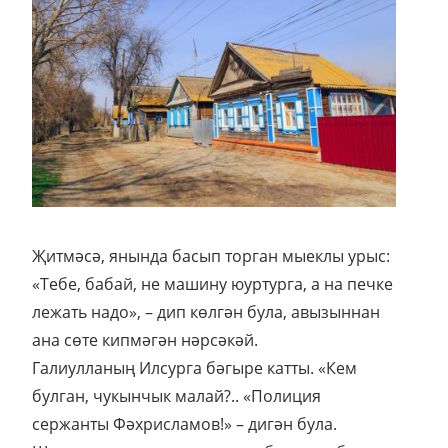
Җитмәсә, янында басып торган мыеклы урыс:
«Тебе, бабай, не машину юуртурга, а на печке
лежать надо», – дип көлгән була, авызыннан
ана сөте кипмәгән нәрсәкәй.
Галиулланың Илсурга бәгыре катты. «Кем
булган, чукынчык малай?.. «Полиция
сержанты Фәхрисламов!» – дигән була.