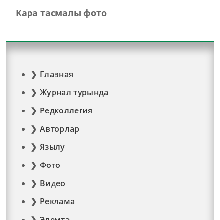
Кара тасмалы фото
Главная
Журнал турында
Редколлегия
Авторлар
Язылу
Фото
Видео
Реклама
Элемтә