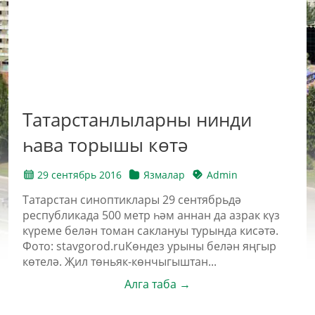
Татарстанлыларны нинди
һава торышы көтә
29 сентябрь 2016
Язмалар
Admin
Татарстан синоптиклары 29 сентябрьдә
республикада 500 метр һәм аннан да азрак күз
күреме белән томан саклануы турында кисәтә.
Фото: stavgorod.ruКөндез урыны белән яңгыр
көтелә. Җил төньяк-көнчыгыштан...
Алга таба →