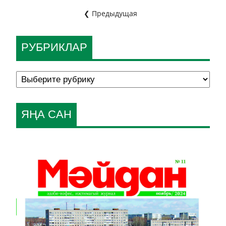
❮ Предыдущая
РУБРИКЛАР
ЯҢА САН