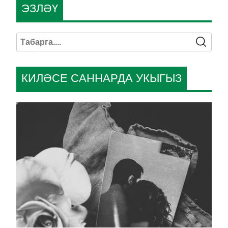
ЭЗЛӘҮ
КИЛӘСЕ САННАРДА УКЫГЫЗ