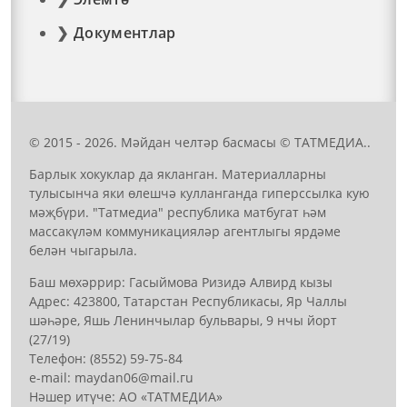
Документлар
© 2015 - 2026. Мәйдан челтәр басмасы © ТАТМЕДИА..
Барлык хокуклар да якланган. Материалларны
тулысынча яки өлешчә кулланганда гиперссылка кую
мәҗбүри. "Татмедиа" республика матбугат һәм
массакүләм коммуникацияләр агентлыгы ярдәме
белән чыгарыла.
Баш мөхәррир: Гасыймова Ризидә Алвирд кызы
Адрес: 423800, Татарстан Республикасы, Яр Чаллы
шәһәре, Яшь Ленинчылар бульвары, 9 нчы йорт
(27/19)
Телефон: (8552) 59-75-84
е-mail: mауdаn06@mail.гu
Нәшер итүче: АО «ТАТМЕДИА»