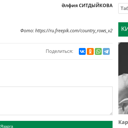
Әлфия СИТДЫЙКОВА
К
Фото: https://ru.freepik.com/country_rows_v2
Поделиться:
Кар
Язарга