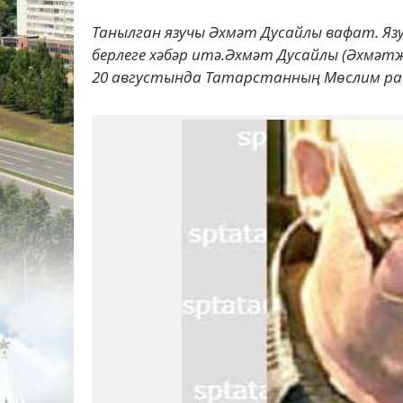
Танылган язучы Әхмәт Дусайлы вафат. Яз
берлеге хәбәр итә.Әхмәт Дусайлы (Әхмәтҗ
20 августында Татарстанның Мөслим рай