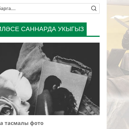
ИЛӘСЕ САННАРДА УКЫГЫЗ
а тасмалы фото