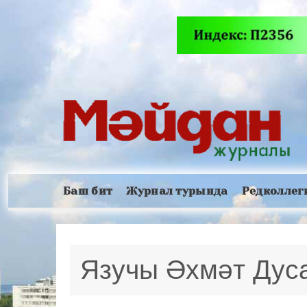
Баш бит
Журнал турында
Редколлег
Язучы Әхмәт Дус