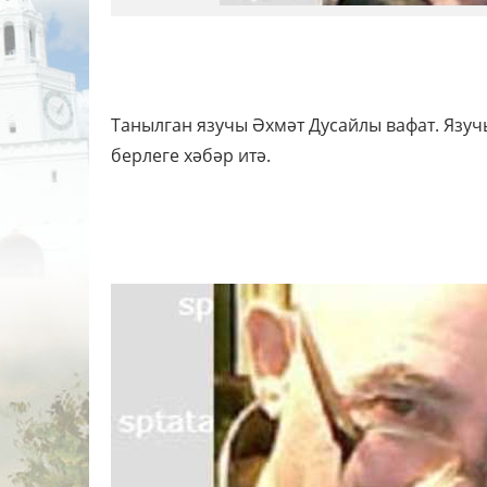
Танылган язучы Әхмәт Дусайлы вафат. Язучы
берлеге хәбәр итә.