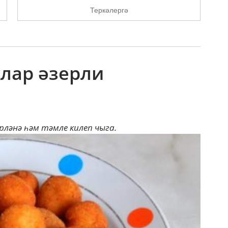
Теркәлергә
клар әзерли
рләнә һәм тәмле килеп чыга.