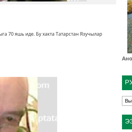
га 70 яшь иде. Бу хакта Татарстан Язучылар
Ано
Р
Э