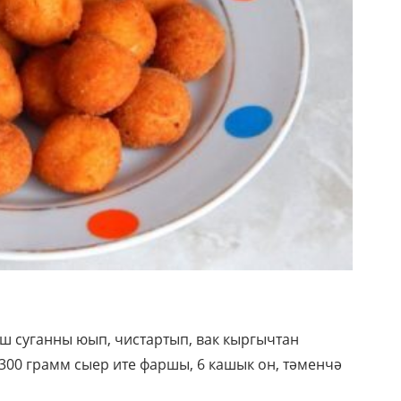
ш суганны юып, чистартып, вак кыргычтан
 300 грамм сыер ите фаршы, 6 кашык он, тәменчә