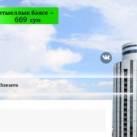
Элемтә