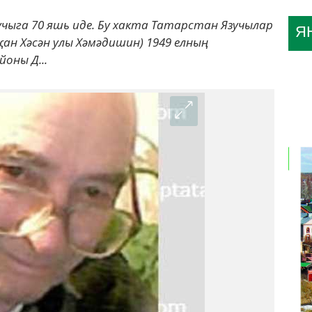
учыга 70 яшь иде. Бу хакта Татарстан Язучылар
Я
ан Хәсән улы Хәмәдишин) 1949 елның
оны Д...