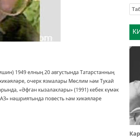
К
ишин) 1949 елның 20 августында Татарстанның
 хикәяләре, очерк язмалары Мөслим һәм Тукай
рында, «Әфган кызалаклары» (1991) кебек күмәк
мАЗ» нәшриятында повесть һәм хикәяләре
Кар