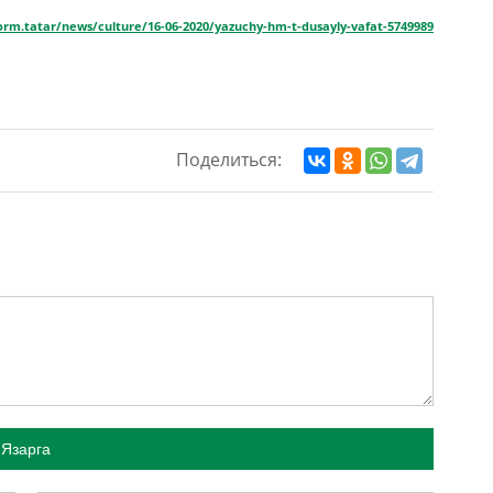
form.tatar/news/culture/16-06-2020/yazuchy-hm-t-dusayly-vafat-5749989
Поделиться:
Язарга