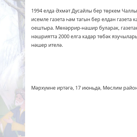
1994 елда Әхмәт Дусайлы бер төркем Чаллы
исемле газета һәм тагын бер елдан газета
оештыра. Мөхәррир-нашир буларак, газетан
нәшриятта 2000 елга кадәр төбәк язучыла
нәшер ителә.
Мәрхүмне иртәгә, 17 июньдә, Мөслим рай