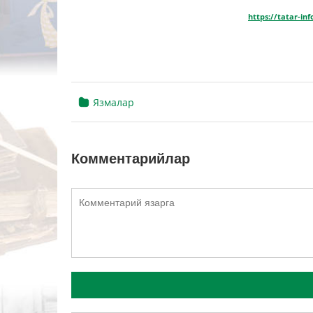
https://tatar-in
Язмалар
Комментарийлар