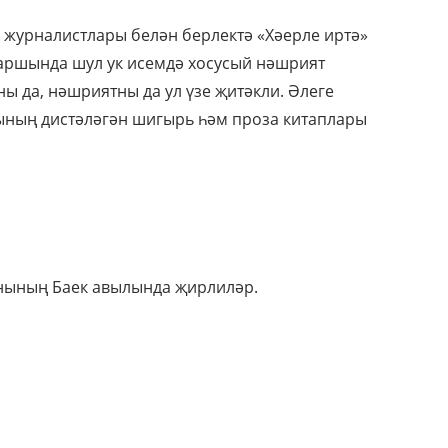
 журналистлары белән берлектә «Хәерле иртә»
 каршында шул ук исемдә хосусый нәшрият
ы да, нәшриятны да ул үзе җитәкли. Әлеге
рының дистәләгән шигырь һәм проза китаплары
онының Баек авылында җирлиләр.