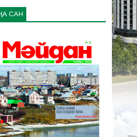
ҢА САН