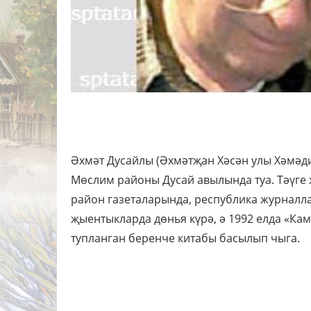
Әхмәт Дусайлы (Әхмәтҗан Хәсән улы Хәмәд
Мөслим районы Дусай авылында туа. Тәүге
район газеталарында, республика журналла
җыентыкларда дөнья күрә, ә 1992 елда «Ка
тупланган беренче китабы басылып чыга.