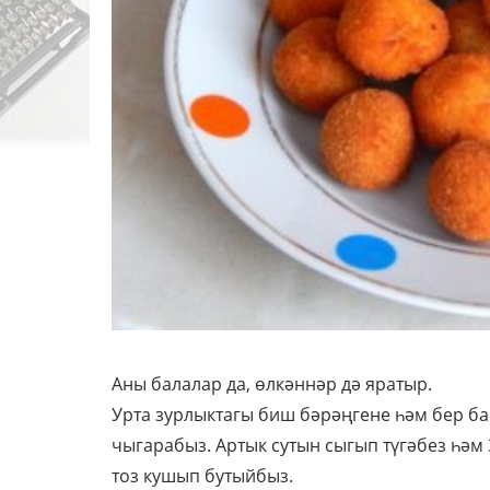
Аны балалар да, өлкәннәр дә яратыр.
Урта зурлыктагы биш бәрәңгене һәм бер ба
чыгарабыз. Артык сутын сыгып түгәбез һәм
тоз кушып бутыйбыз.