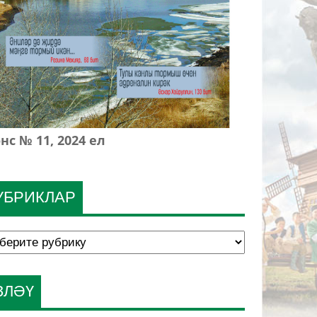
нс № 11, 2024 ел
УБРИКЛАР
ЗЛӘҮ