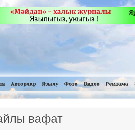
ия
Авторлар
Язылу
Фото
Видео
Реклама
айлы вафат