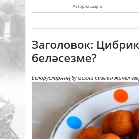
Авторлашырга
Заголовок: Цибри
беләсезме?
Белорусларның бу милли ризыгы җиңел әзе