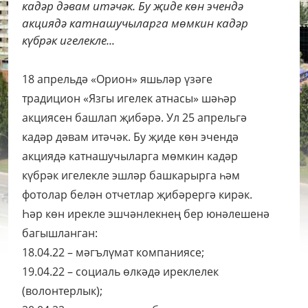
кадәр дәвам итәчәк. Бу җиде көн эчендә
акциядә катнашучыларга мөмкин кадәр
күбрәк игелекле...
18 апрельдә «Орион» яшьләр үзәге
традицион «Язгы игелек атнасы» шәһәр
акциясен башлап җибәрә.
Ул 25 апрельгә
кадәр дәвам итәчәк. Бу җиде көн эчендә
акциядә катнашучыларга мөмкин кадәр
күбрәк игелекле эшләр башкарырга һәм
фотолар белән отчетлар җибәрергә кирәк.
Һәр көн ирекле эшчәнлекнең бер юнәлешенә
багышланган:
18.04.22 – мәгълүмат компаниясе;
19.04.22 – социаль өлкәдә иреклелек
(волонтерлык);