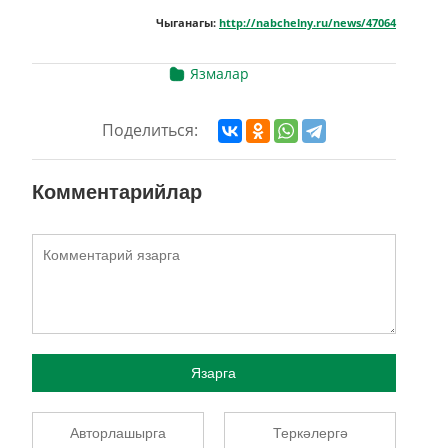
Чыганагы:
http://nabchelny.ru/news/47064
Язмалар
Поделиться:
Комментарийлар
Язарга
Авторлашырга
Теркәлергә