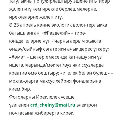
татулыкны популярлаштыру эшенә игътибар
җәлеп итү һәм ирекле берләшмәләрне,
иреклеләрне җәлеп итү.
Ә 23 апрель көнне экологик волонтерлыкка
багышланган: «#Разделяй» – тирә-
юньдәгеләрне чүп - чарны аерым җыюга
өндәү/сыйныф сәгате яки ачык дәрес үткәрү;
«#өмә» – шәһәр өмәсендә катнашу яки үз
ишегалларында/мәктәп/вуз яки ссузларда
креатив өмә оештыру; «игелек белән бүлеш» –
мохтаҗларга махсус хәйрия фондларына
кием бир.
Фотоларны Иреклелек үсеше
үзәгенең
crd_chelny@mail.ru
электрон
почтасына җибәрергә кирәк.