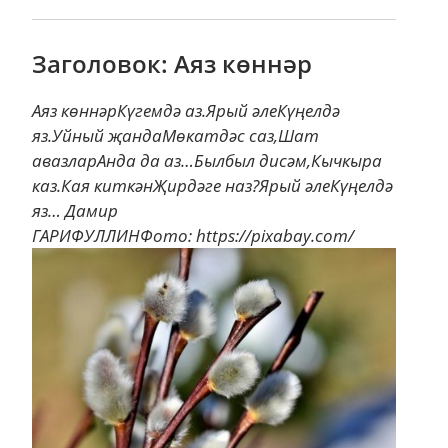
Заголовок: Аяз көннәр
Аяз көннәрКүгемдә аз.Ярый әлеКүңелдә
яз.Уйный җандаМөкатдәс саз,Шат
авазларАнда да аз…Былбыл дисәм,Кычкыра
каз.Кая киткәнҖирдәге наз?Ярый әлеКүңелдә
яз… Дамир
ГАРИФУЛЛИНФото: https://pixabay.com/