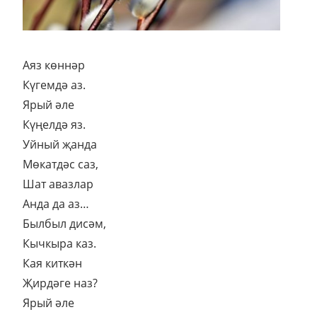
Аяз көннәр
Күгемдә аз.
Ярый әле
Күңелдә яз.
Уйный җанда
Мөкатдәс саз,
Шат авазлар
Анда да аз…
Былбыл дисәм,
Кычкыра каз.
Кая киткән
Җирдәге наз?
Ярый әле