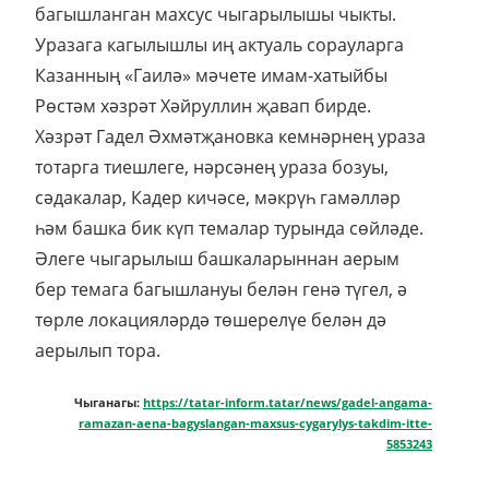
багышланган махсус чыгарылышы чыкты.
Уразага кагылышлы иң актуаль сорауларга
Казанның «Гаилә» мәчете имам-хатыйбы
Рөстәм хәзрәт Хәйруллин җавап бирде.
Хәзрәт Гадел Әхмәтҗановка кемнәрнең ураза
тотарга тиешлеге, нәрсәнең ураза бозуы,
сәдакалар, Кадер кичәсе, мәкрүһ гамәлләр
һәм башка бик күп темалар турында сөйләде.
Әлеге чыгарылыш башкаларыннан аерым
бер темага багышлануы белән генә түгел, ә
төрле локацияләрдә төшерелүе белән дә
аерылып тора.
Чыганагы:
https://tatar-inform.tatar/news/gadel-angama-
ramazan-aena-bagyslangan-maxsus-cygarylys-takdim-itte-
5853243