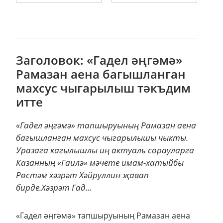
Заголовок: «Гадел әңгәмә»
Рамазан аена багышланган
махсус чыгарылыш тәкъдим
итте
«Гадел әңгәмә» тапшыруының Рамазан аена
багышланган махсус чыгарылышы чыкты.
Уразага кагылышлы иң актуаль сорауларга
Казанның «Гаилә» мәчете имам-хатыйбы
Рөстәм хәзрәт Хәйруллин җавап
бирде.Хәзрәт Гад...
«Гадел әңгәмә» тапшыруының Рамазан аена