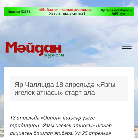
Яр Чаллыда 18 апрельдә «Язгы
игелек атнасы» старт ала
18 апрельдә «Орион» яшьләр үзәге
традицион «Язгы игелек атнасы» шәһәр
акциясен башлап җибәрә. Ул 25 апрельгә