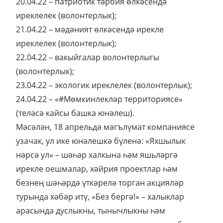
20.04.22 – патриотик тәрбия өлкәсендә
иреклелек (волонтерлык);
21.04.22 – мәдәният өлкәсендә ирекле
иреклелек (волонтерлык);
22.04.22 – вакыйгалар волонтерлыгы
(волонтерлык);
23.04.22 – экологик иреклелек (волонтерлык);
24.04.22 – «#Мөмкинлекләр территориясе»
(теләсә кайсы башка юнәлеш).
Мәсәлән, 18 апрельдә мәгълүмат компаниясе
узачак, ул ике юнәлешкә бүленә: «Яхшылык
нәрсә ул» – шәһәр халкына һәм яшьләргә
ирекле оешмалар, хәйрия проектлар һәм
безнең шәһәрдә үткәрелә торган акцияләр
турында хәбәр итү, «Без бергә!» – халыклар
арасында дуслыкны, тынычлыкны һәм