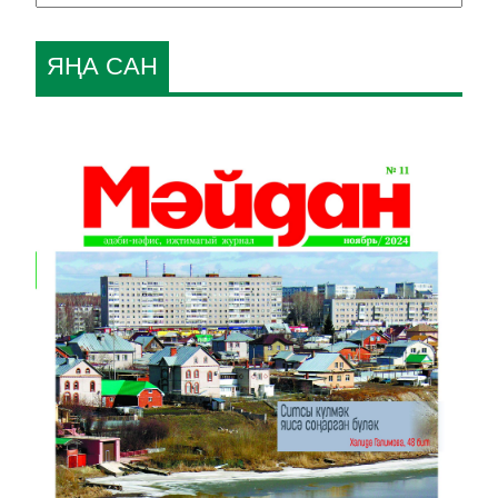
ЯҢА САН