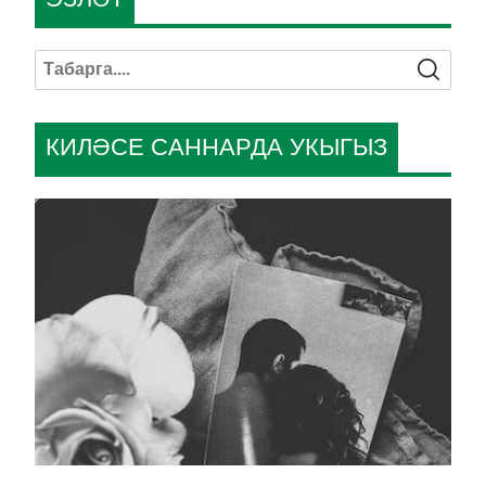
КИЛӘСЕ САННАРДА УКЫГЫЗ