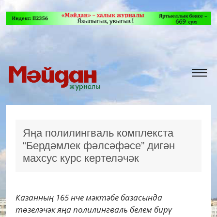
Яңа полилингваль комплекста
“Бердәмлек фәлсәфәсе” дигән
махсус курс кертеләчәк
Казанның 165 нче мәктәбе базасында
төзеләчәк яңа полилингваль белем бирү