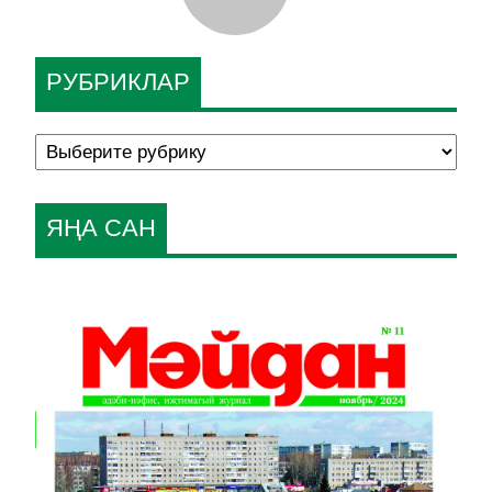
РУБРИКЛАР
ЯҢА САН