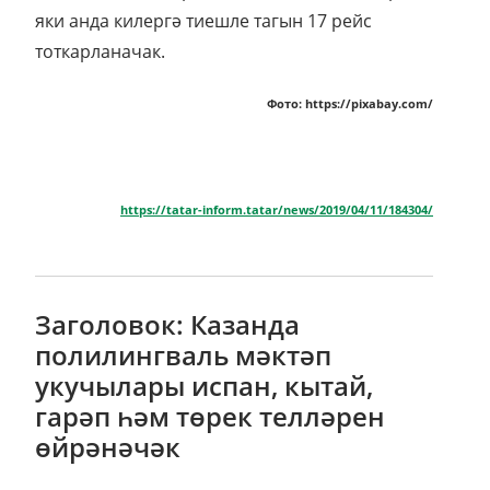
яки анда килергә тиешле тагын 17 рейс
тоткарланачак.
Фото: https://pixabay.com/
https://tatar-inform.tatar/news/2019/04/11/184304/
Заголовок: Казанда
полилингваль мәктәп
укучылары испан, кытай,
гарәп һәм төрек телләрен
өйрәнәчәк