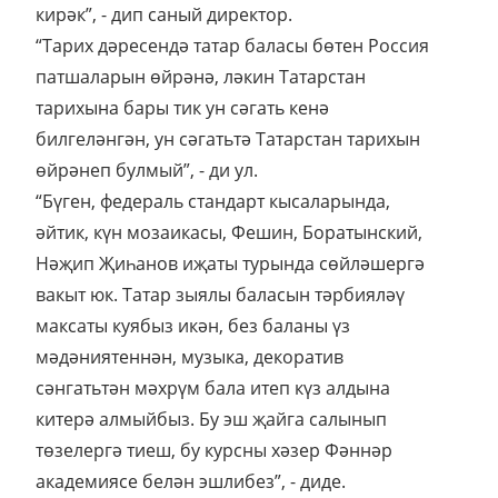
кирәк”, - дип саный директор.
“Тарих дәресендә татар баласы бөтен Россия
патшаларын өйрәнә, ләкин Татарстан
тарихына бары тик ун сәгать кенә
билгеләнгән, ун сәгатьтә Татарстан тарихын
өйрәнеп булмый”, - ди ул.
“Бүген, федераль стандарт кысаларында,
әйтик, күн мозаикасы, Фешин, Боратынский,
Нәҗип Җиһанов иҗаты турында сөйләшергә
вакыт юк. Татар зыялы баласын тәрбияләү
максаты куябыз икән, без баланы үз
мәдәниятеннән, музыка, декоратив
сәнгатьтән мәхрүм бала итеп күз алдына
китерә алмыйбыз. Бу эш җайга салынып
төзелергә тиеш, бу курсны хәзер Фәннәр
академиясе белән эшлибез”, - диде.