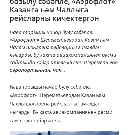
бозылу сәбәпле, «Аэрофлот»
Казанга һәм Чаллыга
рейсларны кичектергән
Һава торышы начар булу сәбәпле,
«Аэрофлот» Шереметьеводан Казан һәм
Чаллы шәһәренә рейсларны гамәлдән
чыгарды. Бу хакта авиакомпаниянең рәсми
сайтында хәбәр ителә.«Бүген Шереметьево
аэропортыннан, нач...
Һава торышы начар булу сәбәпле,
«Аэрофлот» Шереметьеводан Казан һәм
Чаллы шәһәренә рейсларны гамәлдән
чыгарды. Бу хакта авиакомпаниянең рәсми
сайтында хәбәр ителә.