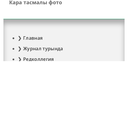
Кара тасмалы фото
Главная
Журнал турында
Редколлегия
Авторлар
Язылу
Фото
Видео
Реклама
Элемтә