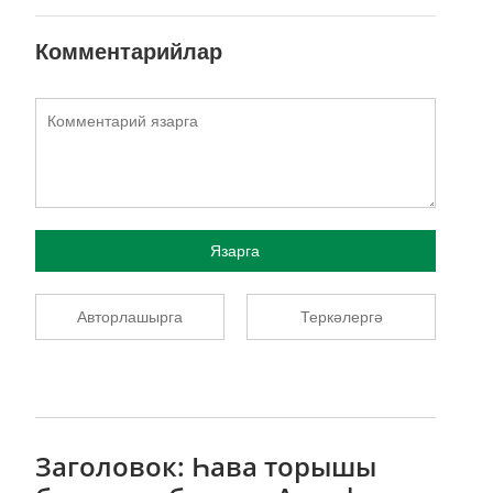
Комментарийлар
Язарга
Авторлашырга
Теркәлергә
Заголовок: Һава торышы