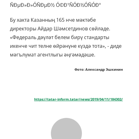
Бу хакта Казанның 165 нче мәктәбе
директоры Айдар Шәмсетдинов сөйләде.
«Федераль дәүләт белем бирү стандарты
икенче чит телне өйрәнүне күздә тота», - диде
мәгълүмат агентлыгы әңгәмәдәше.
Фото: Александр Эшкинин
https://tatar-inform.tatar/news/2019/04/11/184302/