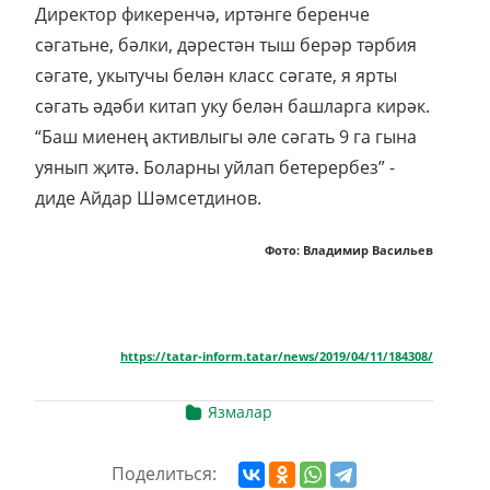
Директор фикеренчә, иртәнге беренче
сәгатьне, бәлки, дәрестән тыш берәр тәрбия
сәгате, укытучы белән класс сәгате, я ярты
сәгать әдәби китап уку белән башларга кирәк.
“Баш миенең активлыгы әле сәгать 9 га гына
уянып җитә. Боларны уйлап бетерербез” -
диде Айдар Шәмсетдинов.
Фото: Владимир Васильев
https://tatar-inform.tatar/news/2019/04/11/184308/
Язмалар
Поделиться: