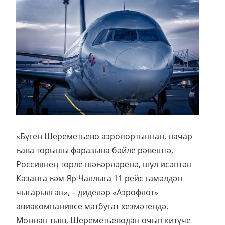
«Бүген Шереметьево аэропортыннан, начар
һава торышы фаразына бәйле рәвештә,
Россиянең төрле шәһәрләренә, шул исәптән
Казанга һәм Яр Чаллыга 11 рейс гамәлдән
чыгарылган», – диделәр «Аэрофлот»
авиакомпаниясе матбугат хезмәтендә.
Моннан тыш, Шереметьеводан очып китүче