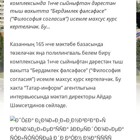
комплексында 1нче сыйныфтан дәрестән
тыш вакытта “Бердәмлек фәлсәфәсе”
(“Философия согласия”) исемле махсус курс
кертеләчәк. Бу...
Казанның 165 нче мәктәбе базасында
төзеләчәк яңа полилингваль белем бирү
комплексында 1нче сыйныфтан дәрестән тыш
вакытта “Бердәмлек фәлсәфәсе” (“Философия
согласия”) исемле махсус курс кертеләчәк. Бу
хакта “Татар-информ” агентлыгына
интервьюсында мәктәп директоры Айдар
Шәмсетдинов сөйләде.