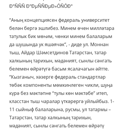
“Аның концепциясен федераль университет
белән бергә эшлибез. Минем өчен милләтара
татулык бик мөһим, чөнки минем балаларым
да шушында ук яшәячәк”, - диде ул. Моннан
тыш, Айдар Шәмсетдинов Татарстан, татар
халкының тарихын, мәдәният, сынлы сәнгать
белемен өйрәтүгә басым ясалачагын әйтте.
“Кызганыч, хәзерге федераль стандартлар
төбәк компоненты мөмкинлеген чикли, шуңа
күрә без мәктәпне “тулы көн мәктәбе” итеп,
класстан тыш чаралар үткәрергә уйлыйбыз. 1-
11 сыйныф балаларына, русмы, ул татармы –
Татарстан, татар халкының тарихын,
мәдәният, сынлы сәнгать белемен өйрәтү