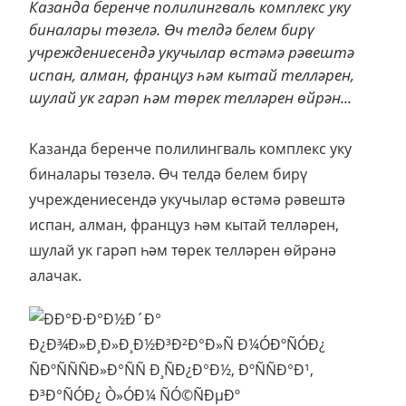
Казанда беренче полилингваль комплекс уку
биналары төзелә. Өч телдә белем бирү
учреждениесендә укучылар өстәмә рәвештә
испан, алман, француз һәм кытай телләрен,
шулай ук гарәп һәм төрек телләрен өйрән...
Казанда беренче полилингваль комплекс уку
биналары төзелә. Өч телдә белем бирү
учреждениесендә укучылар өстәмә рәвештә
испан, алман, француз һәм кытай телләрен,
шулай ук гарәп һәм төрек телләрен өйрәнә
алачак.