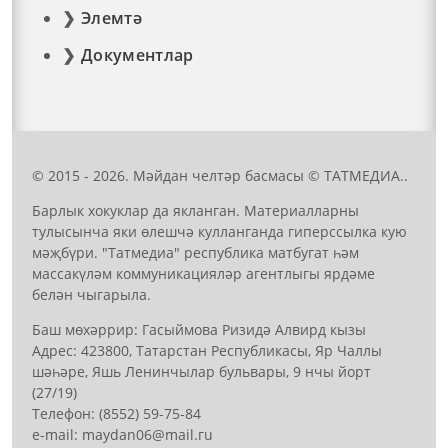
Элемтә
Документлар
© 2015 - 2026. Мәйдан челтәр басмасы © ТАТМЕДИА..
Барлык хокуклар да якланган. Материалларны
тулысынча яки өлешчә кулланганда гиперссылка кую
мәҗбүри. "Татмедиа" республика матбугат һәм
массакүләм коммуникацияләр агентлыгы ярдәме
белән чыгарыла.
Баш мөхәррир: Гасыймова Ризидә Алвирд кызы
Адрес: 423800, Татарстан Республикасы, Яр Чаллы
шәһәре, Яшь Ленинчылар бульвары, 9 нчы йорт
(27/19)
Телефон: (8552) 59-75-84
е-mail: mауdаn06@mail.гu