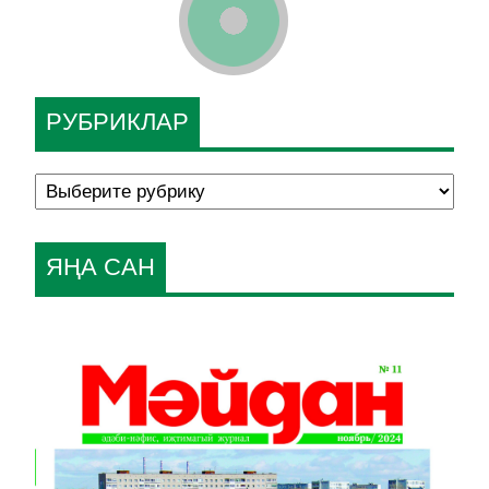
РУБРИКЛАР
ЯҢА САН