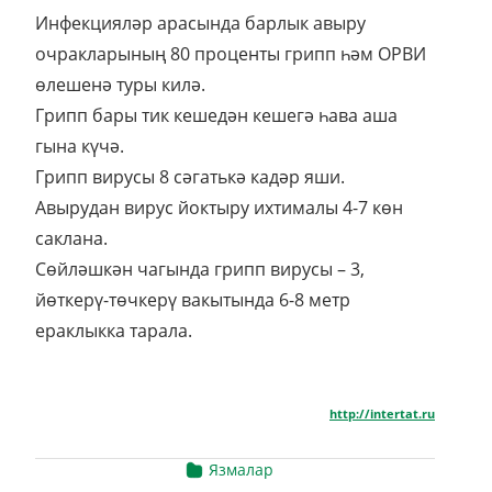
Инфекцияләр арасында барлык авыру
очракларының 80 проценты грипп һәм ОРВИ
өлешенә туры килә.
Грипп бары тик кешедән кешегә һава аша
гына күчә.
Грипп вирусы 8 сәгатькә кадәр яши.
Авырудан вирус йоктыру ихтималы 4-7 көн
саклана.
Сөйләшкән чагында грипп вирусы – 3,
йөткерү-төчкерү вакытында 6-8 метр
ераклыкка тарала.
http://intertat.ru
Язмалар