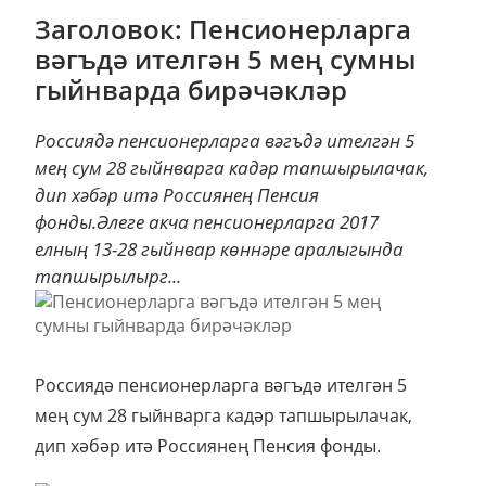
Заголовок: Пенсионерларга
вәгъдә ителгән 5 мең сумны
гыйнварда бирәчәкләр
Россиядә пенсионерларга вәгъдә ителгән 5
мең сум 28 гыйнварга кадәр тапшырылачак,
дип хәбәр итә Россиянең Пенсия
фонды.Әлеге акча пенсионерларга 2017
елның 13-28 гыйнвар көннәре аралыгында
тапшырылырг...
Россиядә пенсионерларга вәгъдә ителгән 5
мең сум 28 гыйнварга кадәр тапшырылачак,
дип хәбәр итә Россиянең Пенсия фонды.