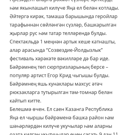
һәм якынлашып килүче Яңа ел белән котлады.
Әйтергә кирәк, тамаша барышында геройлар
тарафыннан сөйләнгән сүзләр, башкарылган
җырлар рус һәм татар телләрендә булды.
Спектакльдә 1 меңнән артык кеше катнашты,
алар арасында “Созвездие-Йолдызлык”
фестиваль хәрәкәте вәкилләре дә бар иде.
Бәйрәмнең төп сюрпризларының берсе –
популяр артист Егор Крид чыгышы булды.
Бәйрәмнең яшь кунаклары махсус әтәч
рюкзакларга тутырылган тәм-томнар белән
кайтып китте.
Белешмә өчен. Ел саен Казанга Республика
Яңа ел чыршы бәйрәменә башка район һәм
шәһәрләрдән килүче укучылар һәм аларны
озата килгән укытучылар өчен сәгать 9 дан 11