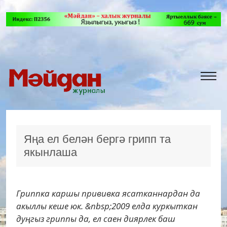
Яңа ел белән бергә грипп та
якынлаша
Гриппка каршы прививка ясатканнардан да
акыллы кеше юк. &nbsp;2009 елда куркыткан
дуңгыз гриппы да, ел саен диярлек баш