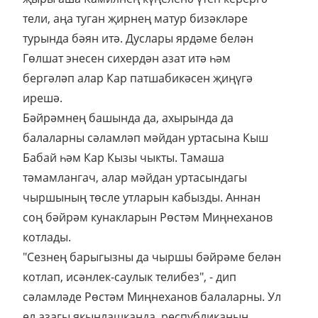
тели, аңа туган җирнең матур бизәкләре
турында бәян итә. Дуслары ярдәме белән
Гөлшат энесен сихердән азат итә һәм
бергәләп алар Кар патшабикәсен җиңүгә
ирешә.
Бәйрәмнең башында да, ахырында да
балаларны сәламләп мәйдан уртасына Кыш
Бабай һәм Кар Кызы чыкты. Тамаша
тәмамлангач, алар мәйдан уртасындагы
чыршының төсле утларын кабызды. Аннан
соң бәйрәм кунакларын Рөстәм Миңнеханов
котлады.
"Сезнең барыгызны да чыршы бәйрәме белән
котлап, исәнлек-саулык телибез", - дип
сәламләде Рөстәм Миңнеханов балаларны. Ул
ел азагы якынлашканда, республиканың