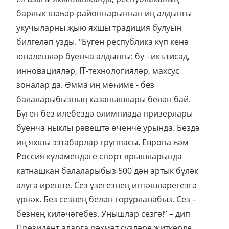
барлык шәһәр-районнарыннан иң алдынгы
укучыларны җыю яхшы традиция булуын
билгеләп узды. "Бүген республика күп кенә
юнәлешләр буенча алдынгы: бу - икътисад,
инновацияләр, IT-технологияләр, махсус
зоналар да. Әмма иң мөһиме - без
балаларыбызның казанышлары белән бай.
Бүген без илебездә олимпиада призерлары
буенча ныклы рәвештә өченче урында. Бездә
иң яхшы эзтабарлар группасы. Европа һәм
Россия күләмендәге спорт ярышларында
катнашкан балаларыбыз 500 дән артык бүләк
алуга иреште. Сез үзегезнең иптәшләрегезгә
үрнәк. Без сезнең белән горурланабыз. Сез –
безнең киләчәгебез. Уңышлар сезгә!” – дип
Президент аларга рәхмәт сүзләре җиткерде