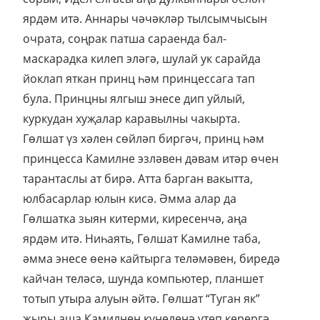
ярдәм итә. Аннары чәчәкләр тылсымчысын
очрата, соңрак патша сараенда бал-
маскарадка килеп эләгә, шулай ук сарайда
йоклап яткан принц һәм принцессага тап
була. Принцны ялгыш энесе дип уйлый,
куркудан хуҗалар каравылны чакырта.
Гөлшат үз хәлен сөйләп биргәч, принц һәм
принцесса Камилне эзләвен дәвам итәр өчен
тарантаслы ат бирә. Атта барган вакытта,
юлбасарлар юлын кисә. Әмма алар да
Гөлшатка зыян китерми, киресенчә, аңа
ярдәм итә. Ниһаять, Гөлшат Камилне таба,
әмма энесе өенә кайтырга теләмәвен, биредә
кайчан теләсә, шунда компьютер, планшет
тотып утыра алуын әйтә. Гөлшат “Туган як”
җыры аша Камилнең күңеленә үтеп керергә