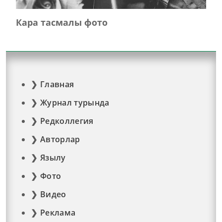
Кара тасмалы фото
Главная
Журнал турында
Редколлегия
Авторлар
Язылу
Фото
Видео
Реклама