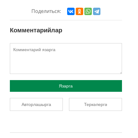
Поделиться:
Комментарийлар
Язарга
Авторлашырга
Теркәлергә