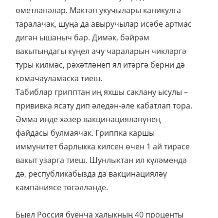
өметләнәләр. Мәктәп укучылары каникулга
таралачак, шуңа да авыручылар исәбе артмас
дигән ышаныч бар. Димәк, бәйрәм
вакытындагы күңел ачу чараларын чикләргә
туры килмәс, рәхәтләнеп ял итәргә берни дә
комачауламаска тиеш.
Табиблар грипптан иң яхшы саклану ысулы –
прививка ясату дип әледән-әле кабатлап тора.
Әмма инде хәзер вакцинацияләнүнең
файдасы булмаячак. Гриппка каршы
иммунитет барлыкка килсен өчен 1 ай тирәсе
вакыт узарга тиеш. Шунлыктан ил күләмендә
дә, республикабызда да вакцинацияләү
кампаниясе төгәлләнде.
Быел Россия буенча халыкның 40 проценты