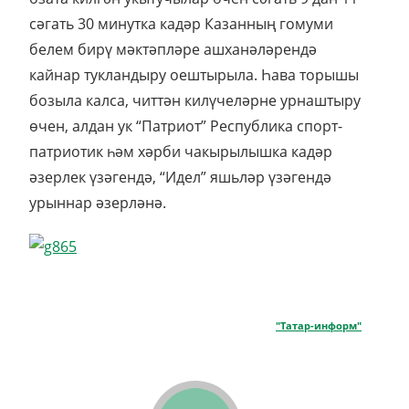
сәгать 30 минутка кадәр Казанның гомуми
белем бирү мәктәпләре ашханәләрендә
кайнар тукландыру оештырыла. Һава торышы
бозыла калса, читтән килүчеләрне урнаштыру
өчен, алдан ук “Патриот” Республика спорт-
патриотик һәм хәрби чакырылышка кадәр
әзерлек үзәгендә, “Идел” яшьләр үзәгендә
урыннар әзерләнә.
"Татар-информ"