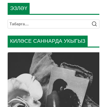
ЭЗЛӘҮ
КИЛӘСЕ САННАРДА УКЫГЫЗ