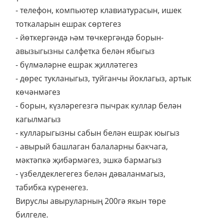
- телефон, компьютер клавиатурасын, ишек
тоткаларын ешрак сөртегез
- йөткергәндә һәм төчкергәндә борын-
авызыгызны салфетка белән ябыгыз
- бүлмәләрне ешрак җилләтегез
- дөрес тукланыгыз, туйганчы йоклагыз, артык
көчәнмәгез
- борын, күзләрегезгә пычрак куллар белән
кагылмагыз
- кулларыгызны сабын белән ешрак юыгыз
- авырый башлаган балаларны бакчага,
мәктәпкә җибәрмәгез, эшкә бармагыз
- үзбелдеклегегез белән дәваланмагыз,
табибка күренегез.
Вируслы авыруларның 200гә якын төре
билгеле.