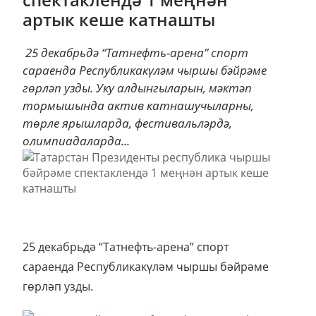
артык кеше катнашты
25 декабрьдә “Татнефть-арена” спорт
сараенда Республикакүләм чыршы бәйрәме
гөрләп узды. Уку алдынгыларын, мәктәп
тормышында актив катнашучыларны,
төрле ярышларда, фестивальләрдә,
олимпиадаларда...
25 декабрьдә “Татнефть-арена” спорт
сараенда Республикакүләм чыршы бәйрәме
гөрләп узды.