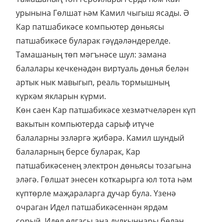
урынына Гөлшат һәм Камил чыгыш ясады. Ә
Кар патшабикәсе компьютер дөньясы
патшабикәсе буларак гәүдәләндерелде.
Тамашаның төп мәгънәсе шул: замана
балалары кечкенәдән виртуаль дөнья белән
артык нык мавыгып, реаль тормышның
күркәм якларын күрми.
Көн саен Кар патшабикәсе хезмәтчеләрен күп
вакытын компьютерда сарыф итүче
балаларны эзләргә җибәрә. Камил шундый
балаларның берсе буларак, Кар
патшабикәсенең электрон дөньясы тозагына
эләгә. Гөлшат энесен коткарырга юл тота һәм
күптөрле маҗараларга дучар була. Үзенә
очраган Идел патшабикәсеннән ярдәм
сорый, Идел елгасы аңа дулкыннары белән