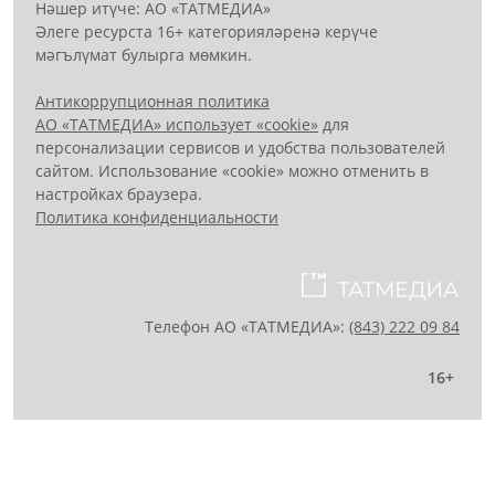
Нәшер итүче: АО «ТАТМЕДИА»
Әлеге ресурста 16+ категорияләренә керүче
мәгълүмат булырга мөмкин.
Антикоррупционная политика
АО «ТАТМЕДИА» использует «cookie»
для
персонализации сервисов и удобства пользователей
сайтом. Использование «cookie» можно отменить в
настройках браузера.
Политика конфиденциальности
Телефон АО «ТАТМЕДИА»:
(843) 222 09 84
16+