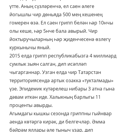
үтте. Аның сүзләренчә, ел саен әлеге
йогышлы чир дөньяда 500 мең кешенең
гомерен өзә. Ел саен грипп белән һәр 10нчы
олы кеше, һәр 5нче бала авырый. Чир
йоктыручыларның һәр җиденчесенә өзлегү
куркынычы яный.
2015 елда грипп республикабызга 4 миллиард
сумлык зыян салган, дип исәпләп
чыгарганнар. Узган елда чир Татарстан
территориясендә артык озакка «тукталмады»
үзе. Эпидемик күтәрелеш нибары 3 атна гына
дәвам иткән иде. Халыкның барлыгы 11
проценты авырды.
Агымдагы кышкы сезонда гриппны гыйнвар
аенда көтәргә кирәк, ди белгечләр. Әмма
бәйрәм яллары әле тыныч узар, дип