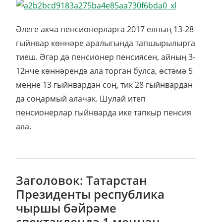
Әлеге акча пенсионерларга 2017 елның 13-28
гыйнвар көннәре аралыгында тапшырылырга
тиеш. Әгәр дә пенсионер пенсиясен, айның 3-
12нче көннәрендә ала торган булса, өстәмә 5
меңне 13 гыйнвардан соң, тик 28 гыйнвардан
да соңармый алачак. Шулай итеп
пенсионерлар гыйнварда ике тапкыр пенсия
ала.
Заголовок: Татарстан
Президенты республика
чыршы бәйрәме
спектаклендә 1 меңнән