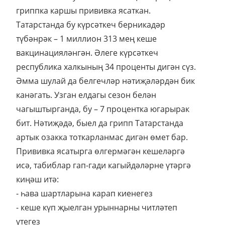
гриппка каршы прививка ясаткан.
Татарстанда бу күрсәткеч берникадәр
түбәнрәк – 1 миллион 313 мең кеше
вакцинацияләнгән. Әлеге күрсәткеч
республика халкының 34 проценты дигән сүз.
Әмма шулай да белгечләр нәтиҗәләрдән бик
канәгать. Узган елдагы сезон белән
чагыштырганда, бу – 7 процентка югарырак
бит. Нәтиҗәдә, быел да грипп Татарстанда
артык озакка тоткарланмас дигән өмет бар.
Прививка ясатырга өлгермәгән кешеләргә
исә, табиблар гап-гади кагыйдәләрне үтәргә
киңәш итә:
- һава шартларына карап киенегез
- кеше күп җыелган урыннарны читләтеп
үтегез