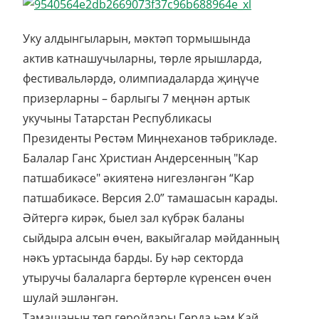
Уку алдынгыларын, мәктәп тормышында
актив катнашучыларны, төрле ярышларда,
фестивальләрдә, олимпиадаларда җиңүче
призерларны – барлыгы 7 меңнән артык
укучыны Татарстан Республикасы
Президенты Рөстәм Миңнеханов тәбрикләде.
Балалар Ганс Христиан Андерсенның "Кар
патшабикәсе" әкиятенә нигезләнгән “Кар
патшабикәсе. Версия 2.0” тамашасын карады.
Әйтергә кирәк, быел зал күбрәк баланы
сыйдыра алсын өчен, вакыйгалар мәйданның
нәкъ уртасында барды. Бу һәр секторда
утыручы балаларга бертөрле күренсен өчен
шулай эшләнгән.
Тамашаның төп геройлары Герда һәм Кай