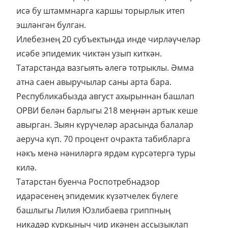
исә бу штаммнарга каршы торырлык итеп
эшләнгән булган.
Илебезнең 20 субъектында инде чирләүчеләр
исәбе эпидемик чиктән узып киткән.
Татарстанда вазгыять әлегә тотрыклы. Әмма
атна саен авыручылар саны арта бара.
Республикабызда август ахырыннан башлап
ОРВИ белән барлыгы 218 меңнән артык кеше
авырган. Зыян күрүчеләр арасында балалар
аеруча күп. 70 процент очракта табибларга
нәкъ менә нәниләргә ярдәм күрсәтергә туры
килә.
Татарстан буенча Роспотребнадзор
идарәсенең эпидемик күзәтчелек бүлеге
башлыгы Лилия Юзлибаева гриппның
никадәр куркыныч чир икәнен ассызыклап