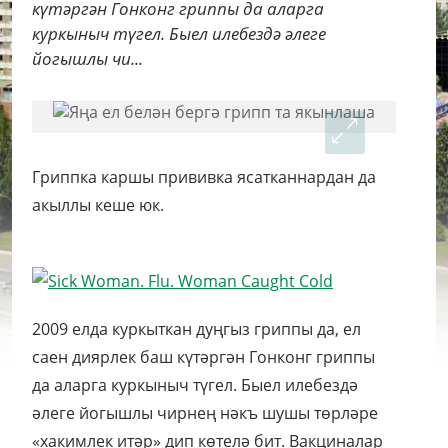
күтәргән Гонконг гриппы да аларга
куркыныч түгел. Быел илебездә әлеге
йогышлы чи...
Гриппка каршы прививка ясатканнардан да
акыллы кеше юк.
2009 елда куркыткан дуңгыз гриппы да, ел
саен диярлек баш күтәргән Гонконг гриппы
да аларга куркыныч түгел. Быел илебездә
әлеге йогышлы чирнең нәкъ шушы төрләре
«хакимлек итәр» дип көтелә бит. Вакциналар