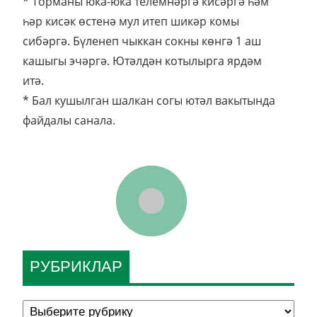
* Торманы юка-юка телемнәргә кисәргә һәм
һәр кисәк өстенә мул итеп шикәр комы
сибәргә. Бүленеп чыккан сокны көнгә 1 аш
кашыгы эчәргә. Ютәлдән котылырга ярдәм
итә.
* Бал кушылган шалкан согы ютәл вакытында
файдалы санала.
РУБРИКЛАР