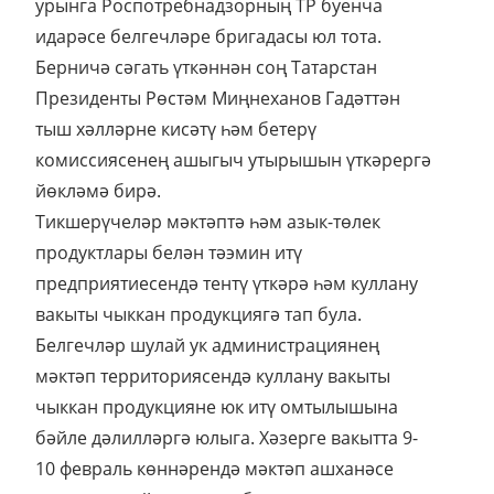
урынга Роспотребнадзорның ТР буенча
идарәсе белгечләре бригадасы юл тота.
Берничә сәгать үткәннән соң Татарстан
Президенты Рөстәм Миңнеханов Гадәттән
тыш хәлләрне кисәтү һәм бетерү
комиссиясенең ашыгыч утырышын үткәрергә
йөкләмә бирә.
Тикшерүчеләр мәктәптә һәм азык-төлек
продуктлары белән тәэмин итү
предприятиесендә тентү үткәрә һәм куллану
вакыты чыккан продукциягә тап була.
Белгечләр шулай ук администрациянең
мәктәп территориясендә куллану вакыты
чыккан продукцияне юк итү омтылышына
бәйле дәлилләргә юлыга. Хәзерге вакытта 9-
10 февраль көннәрендә мәктәп ашханәсе