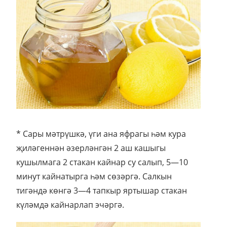
* Сары мәтрүшкә, үги ана яфрагы һәм кура
җиләгеннән әзерләнгән 2 аш кашыгы
кушылмага 2 стакан кайнар су салып, 5—10
минут кайнатырга һәм сөзәргә. Салкын
тигәндә көнгә 3—4 тапкыр яртышар стакан
күләмдә кайнарлап эчәргә.