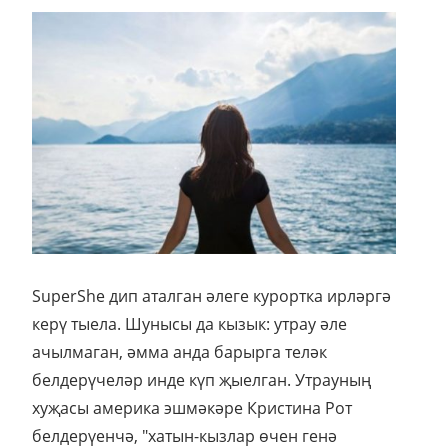
SuperShe дип аталган әлеге курортка ирләргә
керү тыела. Шунысы да кызык: утрау әле
ачылмаган, әмма анда барырга теләк
белдерүчеләр инде күп җыелган. Утрауның
хуҗасы америка эшмәкәре Кристина Рот
белдерүенчә, "хатын-кызлар өчен генә