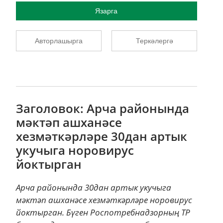
Язарга
Авторлашырга
Теркәлергә
Заголовок: Арча районында
мәктәп ашханәсе
хезмәткәрләре 30дан артык
укучыга норовирус
йоктырган
Арча районында 30дан артык укучыга
мәктәп ашханәсе хезмәткәрләре норовирус
йоктырган. Бүген Роспотребнадзорның ТР