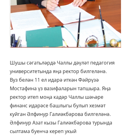
Шушы сәгатьләрдә Чаллы дәүләт педагогия
университетында яңа ректор билгеләнә.
Вуз белән 11 ел идарә иткән Фәйрүзә
Мостафина үз вазифаларын тапшыра. Яңа
ректор итеп моңа кадәр Чаллы шәһәре
финанс идарәсе башлыгы булып хезмәт
куйган Әлфинур Галиәкбәрова билгеләнә.
Әлфинур Азат кызы Галиәкбәрова турында
сылтама буенча кереп укый