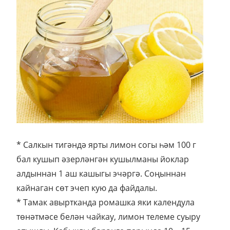
* Салкын тигәндә ярты лимон согы һәм 100 г
бал кушып әзерләнгән кушылманы йоклар
алдыннан 1 аш кашыгы эчәргә. Соңыннан
кайнаган сөт эчеп кую да файдалы.
* Тамак авыртканда ромашка яки календула
төнәтмәсе белән чайкау, лимон телеме суыру