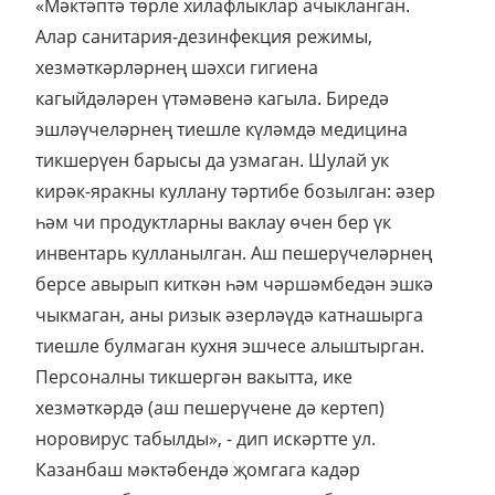
«Мәктәптә төрле хилафлыклар ачыкланган.
Алар санитария-дезинфекция режимы,
хезмәткәрләрнең шәхси гигиена
кагыйдәләрен үтәмәвенә кагыла. Биредә
эшләүчеләрнең тиешле күләмдә медицина
тикшерүен барысы да узмаган. Шулай ук
кирәк-яракны куллану тәртибе бозылган: әзер
һәм чи продуктларны ваклау өчен бер үк
инвентарь кулланылган. Аш пешерүчеләрнең
берсе авырып киткән һәм чәршәмбедән эшкә
чыкмаган, аны ризык әзерләүдә катнашырга
тиешле булмаган кухня эшчесе алыштырган.
Персоналны тикшергән вакытта, ике
хезмәткәрдә (аш пешерүчене дә кертеп)
норовирус табылды», - дип искәртте ул.
Казанбаш мәктәбендә җомгага кадәр