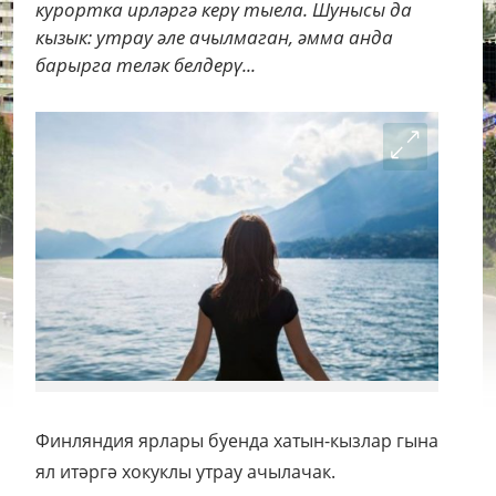
курортка ирләргә керү тыела. Шунысы да
кызык: утрау әле ачылмаган, әмма анда
барырга теләк белдерү...
Финляндия ярлары буенда хатын-кызлар гына
ял итәргә хокуклы утрау ачылачак.