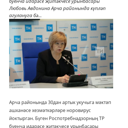
буенча идарәсе җитәкчесе урынбасары
Любовь Авдонина Арча районында күпләп
агулануга бә...
Арча районында 30дан артык укучыга мәктәп
ашханәсе хезмәткәрләре норовирус
йоктырган. Бүген Роспотребнадзорның ТР
буенча идарәсе җитәкчесе урынбасары