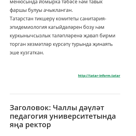
менюсында йомырка тәбәсе һәм тавык
фаршы булуы ачыкланган.
Татарстан тикшерү комитеты санитария-
эпидемиология кагыйдәләрен бозу һәм
куркынычсызлык таләпләренә җавап бирми
торган хезмәтләр күрсәтү турында җинаять
эше кузгаткан.
http://tatar-inform.tatar
Заголовок: Чаллы дәүләт
педагогия университетында
яңа ректор