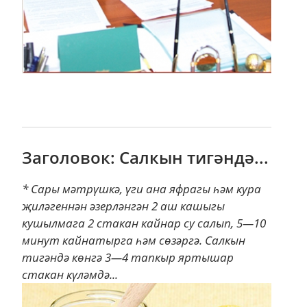
Заголовок: Салкын тигәндә...
* Сары мәтрүшкә, үги ана яфрагы һәм кура
җиләгеннән әзерләнгән 2 аш кашыгы
кушылмага 2 стакан кайнар су салып, 5—10
минут кайнатырга һәм сөзәргә. Салкын
тигәндә көнгә 3—4 тапкыр яртышар
стакан күләмдә...