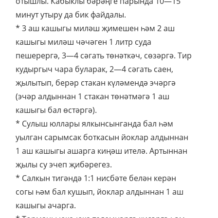
отышлы. Кабыклы бәрәңге парында 10—15
минут утыру да бик файдалы.
* 3 аш кашыгы миләш җимешен һәм 2 аш
кашыгы миләш чәчәген 1 литр суда
пешерергә, 3—4 сәгать төнәткәч, сөзәргә. Тир
кудыргыч чара буларак, 2—4 сәгать саен,
җылытып, берәр стакан күләмендә эчәргә
(эчәр алдыннан 1 стакан төнәтмәгә 1 аш
кашыгы бал өстәргә).
* Сулыш юллары ялкынсынганда бал һәм
уылган сарымсак боткасын йоклар алдыннан
1 аш кашыгы ашарга киңәш ителә. Артыннан
җылы су эчеп җибәрегез.
* Салкын тигәндә 1:1 нисбәте белән керән
согы һәм бал кушып, йоклар алдыннан 1 аш
кашыгы ачарга.