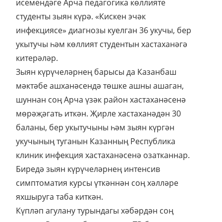
исемендәге Арча педагогика көллияте
студенты зыян күрә. «Кискен эчәк
инфекциясе» диагнозы куелган 36 укучы, бер
укытучы һәм көллият студентын хастаханәгә
китерәләр.
Зыян күрүчеләрнең барысы да Казанбаш
мәктәбе ашханәсендә төшке ашны ашаган,
шуннан соң Арча үзәк район хастаханәсенә
мөрәҗәгать иткән. Җирле хастаханәдән 30
баланы, бер укытучыны һәм зыян күргән
укучының туганын Казанның Республика
клиник инфекция хастаханәсенә озатканнар.
Биредә зыян күрүчеләрнең интенсив
симптоматия курсы үткәннән соң хәлләре
яхшыруга таба киткән.
Күпләп агулану турындагы хәбәрдән соң