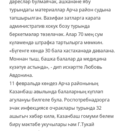
дәресләр булмаячак, ашханәне ябу
турындагы материаллар Арча район судына
тапшырылган. Вазифаи затларга карата
административ хокук бозу турында
беркетмәләр төзеләчәк. Алар 70 мең сум
күләмендә штрафка тартылырга мөмкин.
«Бүгенге көндә 30 бала хастаханәдә дәвалана.
Моннан тыш, башка балалар да медицина
күзәтүе астында», - дип искәртте Любовь
Авдонина.
11 февральдә көндез Арча районының
Казанбаш авылында балаларның күпләп
агулануы билгеле була. Роспотребнадзорга
эчәк инфекциясе очраклары турында 32
ашыгыч хәбәр килә, Казанбаш гомуми белем
бирү мәктәбе укучылары һәм Г.Тукай