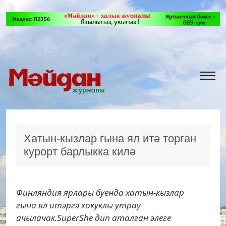
Хатын-кызлар гына ял итә торган
курорт барлыкка килә
Финляндия ярлары буенда хатын-кызлар
гына ял итәргә хокуклы утрау
ачылачак.SuperShe дип аталган әлеге