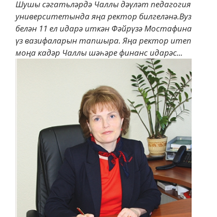
Шушы сәгатьләрдә Чаллы дәүләт педагогия
университетында яңа ректор билгеләнә.Вуз
белән 11 ел идарә иткән Фәйрүзә Мостафина
үз вазифаларын тапшыра. Яңа ректор итеп
моңа кадәр Чаллы шәһәре финанс идарәс...