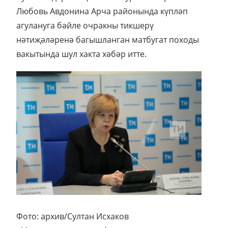
Любовь Авдонина Арча районында күпләп
агулануга бәйле очракны тикшерү
нәтиҗәләренә багышланган матбугат походы
вакытында шул хакта хәбәр итте.
Фото: архив/Султан Исхаков