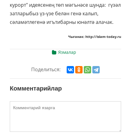
курорт" идеясенең төп мәгънәсе шунда: гүзәл
затларыбыз үз-үзе белән генә калып,
сәламәтлегенә игътибарны юнәлтә алачак.
Чыганак: http://islam-today.ru
Язмалар
Поделиться:
Комментарийлар