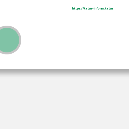
https://tatar-inform.tatar