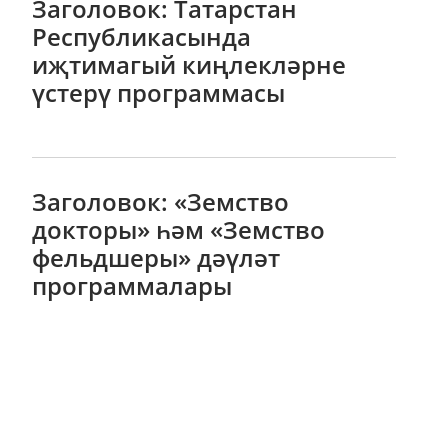
Заголовок: Татарстан
Республикасында
иҗтимагый киңлекләрне
үстерү программасы
Заголовок: «Земство
докторы» һәм «Земство
фельдшеры» дәүләт
программалары