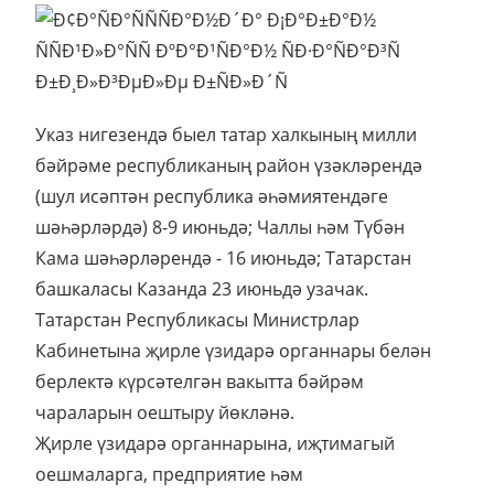
Указ нигезендә быел татар халкының милли
бәйрәме республиканың район үзәкләрендә
(шул исәптән республика әһәмиятендәге
шәһәрләрдә) 8-9 июньдә; Чаллы һәм Түбән
Кама шәһәрләрендә - 16 июньдә; Татарстан
башкаласы Казанда 23 июньдә узачак.
Татарстан Республикасы Министрлар
Кабинетына җирле үзидарә органнары белән
берлектә күрсәтелгән вакытта бәйрәм
чараларын оештыру йөкләнә.
Җирле үзидарә органнарына, иҗтимагый
оешмаларга, предприятие һәм