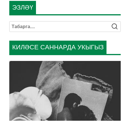
ЭЗЛӘҮ
КИЛӘСЕ САННАРДА УКЫГЫЗ