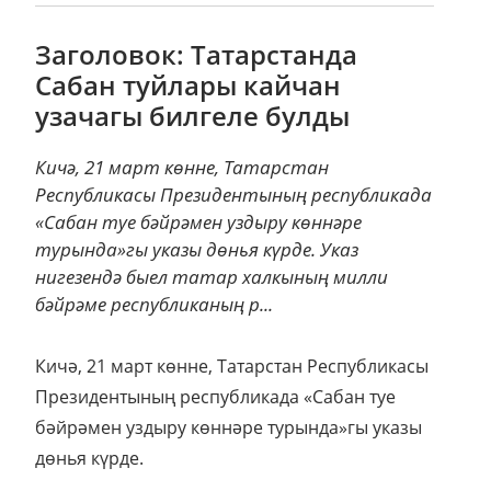
Заголовок: Татарстанда
Сабан туйлары кайчан
узачагы билгеле булды
Кичә, 21 март көнне, Татарстан
Республикасы Президентының республикада
«Сабан туе бәйрәмен уздыру көннәре
турында»гы указы дөнья күрде. Указ
нигезендә быел татар халкының милли
бәйрәме республиканың р...
Кичә, 21 март көнне, Татарстан Республикасы
Президентының республикада «Сабан туе
бәйрәмен уздыру көннәре турында»гы указы
дөнья күрде.