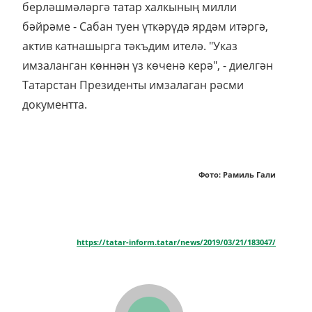
берләшмәләргә татар халкының милли
бәйрәме - Сабан туен үткәрүдә ярдәм итәргә,
актив катнашырга тәкъдим ителә. "Указ
имзаланган көннән үз көченә керә", - диелгән
Татарстан Президенты имзалаган рәсми
документта.
Фото: Рамиль Гали
https://tatar-inform.tatar/news/2019/03/21/183047/