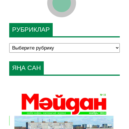
РУБРИКЛАР
ЯҢА САН