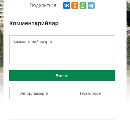
Поделиться:
Комментарийлар
Язарга
Авторлашырга
Теркәлергә