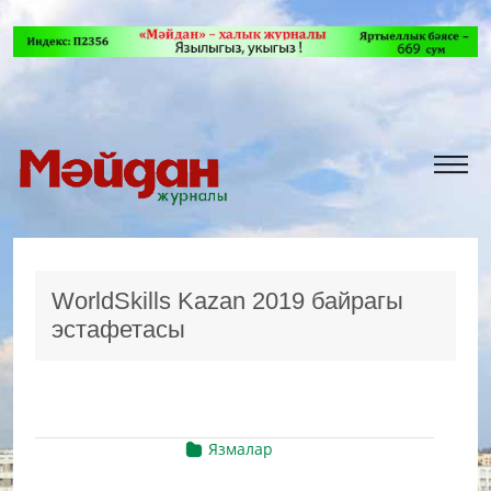
WorldSkills Kazan 2019 байрагы
эстафетасы
Язмалар