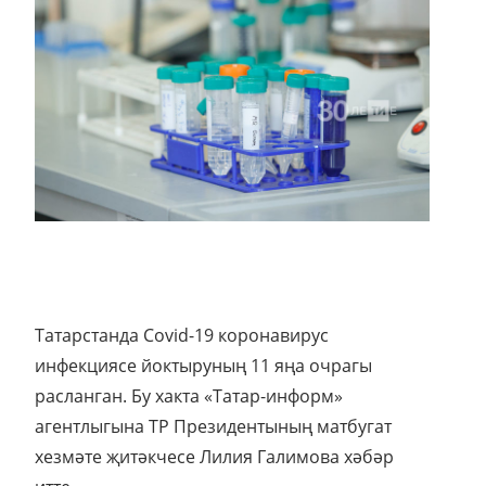
Татарстанда Covid-19 коронавирус
инфекциясе йоктыруның 11 яңа очрагы
расланган. Бу хакта «Татар-информ»
агентлыгына ТР Президентының матбугат
хезмәте җитәкчесе Лилия Галимова хәбәр