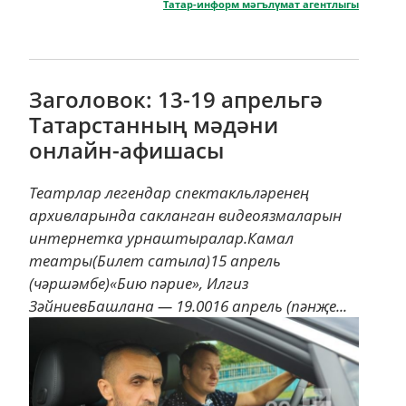
Татар-информ мәгълүмат агентлыгы
Заголовок: 13-19 апрельгә
Татарстанның мәдәни
онлайн-афишасы
Театрлар легендар спектакльләренең
архивларында сакланган видеоязмаларын
интернетка урнаштыралар.Камал
театры(Билет сатыла)15 апрель
(чәршәмбе)«Бию пәрие», Илгиз
ЗәйниевБашлана — 19.0016 апрель (пәнҗе...