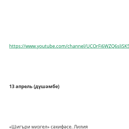
https://www.youtube.com/channel/UCOrFi6WZQ6sliSK
13 апрель (дүшәмбе)
«Шигъри мизгел» сәхифәсе. Лилия