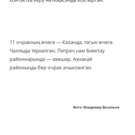
контактка керү нәтиҗәсендә йоктырган.
11 очракның өчесе — Казанда, тагын өчесе
Чаллыда теркәлгән. Питрәч һәм Биектау
районнарында — икешәр, Азнакай
районында бер очрак ачыкланган.
Фото: Владимир Васильев