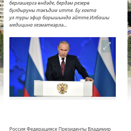
берләшергә өндәде, бердәм резерв
булдыруны тәкъдим итте. Бу хакта
ул туры эфир барышында әйтте.Илбашы
медицина хезмәткәрлә...
Россия Федерациясе Президенты Владимир