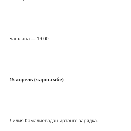
Башлана — 19.00
15 апрель (чәршәмбе)
Лилия Камалиевадан иртәнге зарядка.