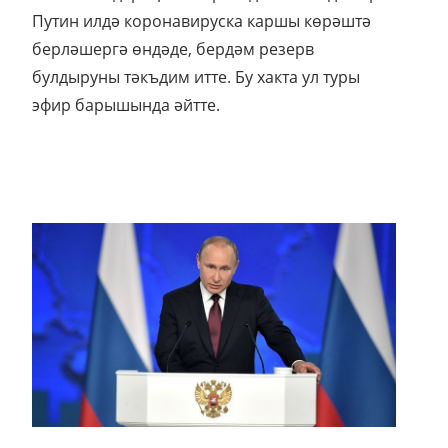
Путин илдә коронавируска каршы көрәштә
берләшергә өндәде, бердәм резерв
булдыруны тәкъдим итте. Бу хакта ул туры
эфир барышында әйтте.