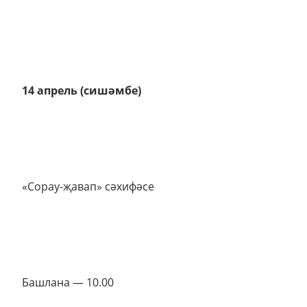
14 апрель (сишәмбе)
«Сорау-җавап» сәхифәсе
Башлана — 10.00