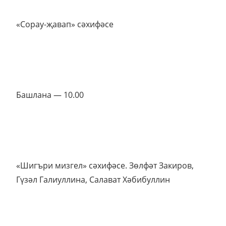
«Сорау-җавап» сәхифәсе
Башлана — 10.00
«Шигъри мизгел» сәхифәсе. Зөлфәт Закиров,
Гүзәл Галиуллина, Салават Хәбибуллин