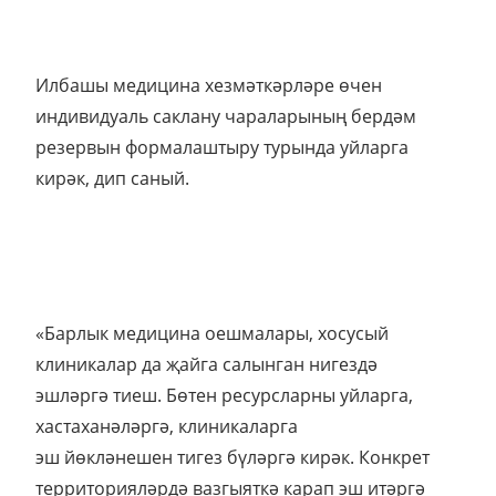
Илбашы медицина хезмәткәрләре өчен
индивидуаль саклану чараларының бердәм
резервын формалаштыру турында уйларга
кирәк, дип саный.
«Барлык медицина оешмалары, хосусый
клиникалар да җайга салынган нигездә
эшләргә тиеш. Бөтен ресурсларны уйларга,
хастаханәләргә, клиникаларга
эш йөкләнешен тигез бүләргә кирәк. Конкрет
территорияләрдә вазгыяткә карап эш итәргә