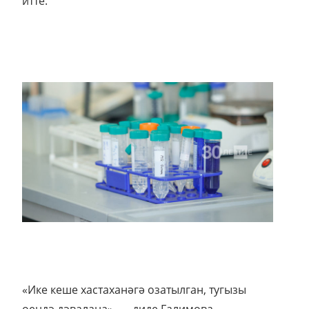
итте.
«Ике кеше хастаханәгә озатылган, тугызы