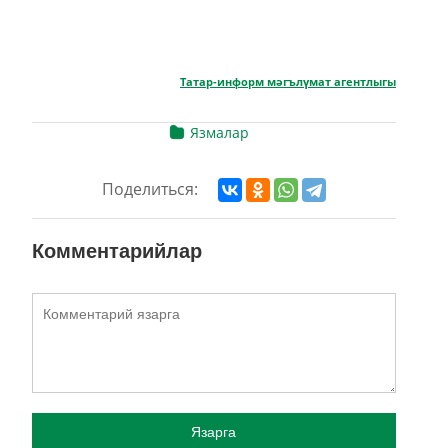
Татар-информ мәгълүмат агентлыгы
Язмалар
Поделиться:
Комментарийлар
Язарга