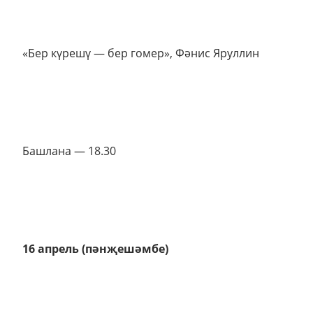
«Бер күрешү — бер гомер», Фәнис Яруллин
Башлана — 18.30
16 апрель (пәнҗешәмбе)