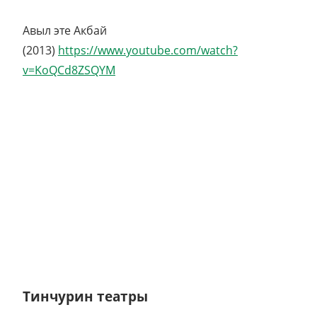
Авыл эте Акбай
(2013)
https://www.youtube.com/watch?
v=KoQCd8ZSQYM
Тинчурин театры