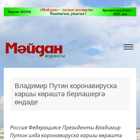
Владимир Путин коронавируска
каршы көрәштә берләшергә
өндәде
Россия Федерациясе Президенты Владимир
Путин илдә коронавируска каршы көрәштә