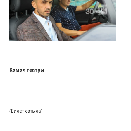
Камал театры
(Билет сатыла)