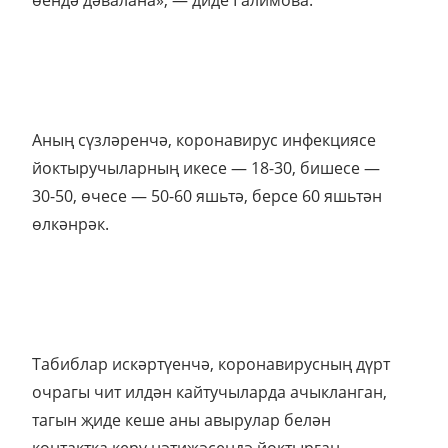
өендә дәвалана», — диде Галимова.
Аның сүзләренчә, коронавирус инфекциясе
йоктыручыларның икесе — 18-30, бишесе —
30-50, өчесе — 50-60 яшьтә, берсе 60 яшьтән
өлкәнрәк.
Табиблар искәртүенчә, коронавирусның дүрт
очрагы чит илдән кайтучыларда ачыкланган,
тагын җиде кеше аны авырулар белән