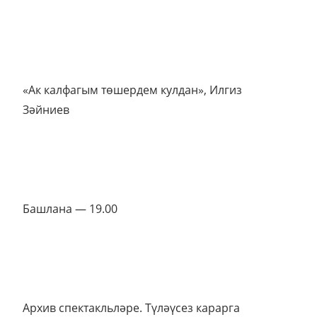
«Ак калфагым төшердем кулдан», Илгиз
Зәйниев
Башлана — 19.00
Архив спектакльләре. Түләүсез карарга