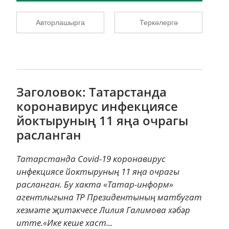
Авторлашырга
Теркәлергә
Заголовок: Татарстанда
коронавирус инфекциясе
йоктыруның 11 яңа очрагы
расланган
Татарстанда Covid-19 коронавирус
инфекциясе йоктыруның 11 яңа очрагы
расланган. Бу хакта «Татар-информ»
агентлыгына ТР Президентының матбугат
хезмәте җитәкчесе Лилия Галимова хәбәр
итте.«Ике кеше хаст...