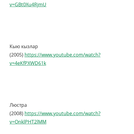
v=GBt0Xu4RjmU
Кыю кызлар
(2005)
https://www.youtube.com/watch?
v=4eKfPXWD61k
Люстра
(2008)
https://www.youtube.com/watch?
v=OnklPHT2lMM