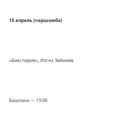
15 апрель (чәршәмбе)
«Бию пәрие», Илгиз Зәйниев
Башлана — 19.00