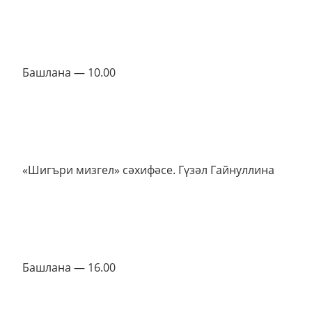
Башлана — 10.00
«Шигъри мизгел» сәхифәсе. Гүзәл Гайнуллина
Башлана — 16.00