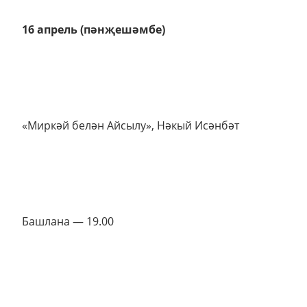
16 апрель (пәнҗешәмбе)
«Миркәй белән Айсылу», Нәкый Исәнбәт
Башлана — 19.00