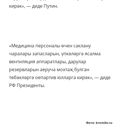
кирәк», — диде Путин.
«Медицина персоналы өчен саклану
чаралары запасларын, үпкәләргә ясалма
вентиляция аппаратлары, дарулар
резервларын аеруча мохтаҗ булган
төбәкләргә оепартив юлларга кирәк», — диде
РФ Президенты.
Фото: kremlin.ru