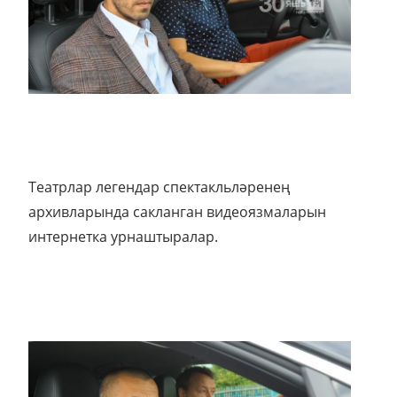
Театрлар легендар спектакльләренең
архивларында сакланган видеоязмаларын
интернетка урнаштыралар.