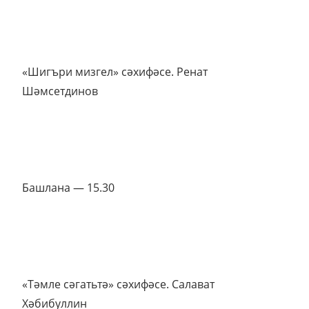
«Шигъри мизгел» сәхифәсе. Ренат
Шәмсетдинов
Башлана — 15.30
«Тәмле сәгатьтә» сәхифәсе. Салават
Хәбибуллин