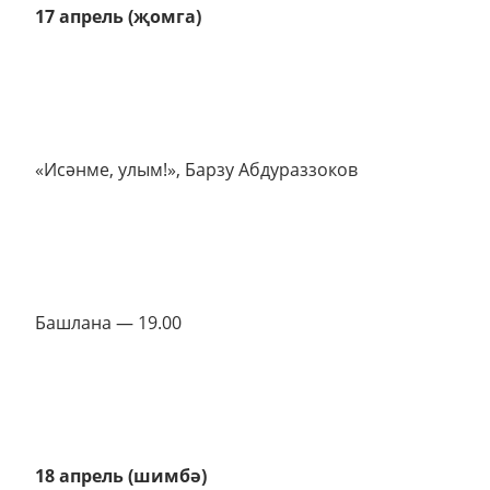
17 апрель (җомга)
«Исәнме, улым!», Барзу Абдураззоков
Башлана — 19.00
18 апрель (шимбә)