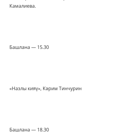
Камалиева.
Башлана — 15.30
«Назлы кияү», Кәрим Тинчурин
Башлана — 18.30