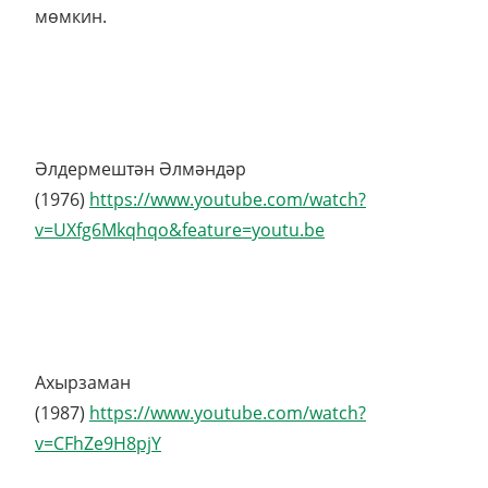
мөмкин.
Әлдермештән Әлмәндәр
(1976)
https://www.youtube.com/watch?
v=UXfg6Mkqhqo&feature=youtu.be
Ахырзаман
(1987)
https://www.youtube.com/watch?
v=CFhZe9H8pjY