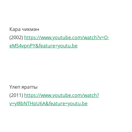
Кара чикмән
(2002)
https://www.youtube.com/watch?v=O-
eM54vpnPY&feature=youtu.be
Үлеп яратты
(2011)
https://www.youtube.com/watch?
v=yJ8bNTHpU6A&feature=youtu.be