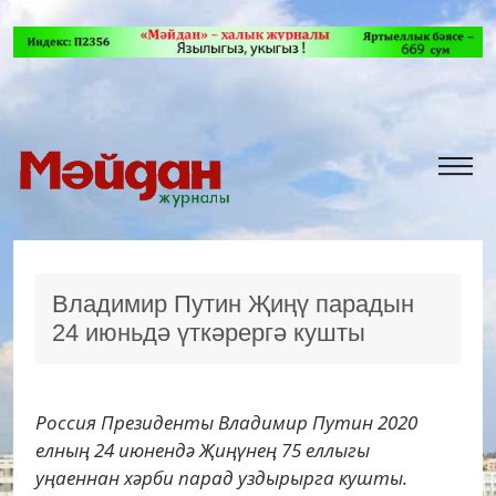
Владимир Путин Җиңү парадын
24 июньдә үткәрергә кушты
Россия Президенты Владимир Путин 2020
елның 24 июнендә Җиңүнең 75 еллыгы
уңаеннан хәрби парад уздырырга кушты.