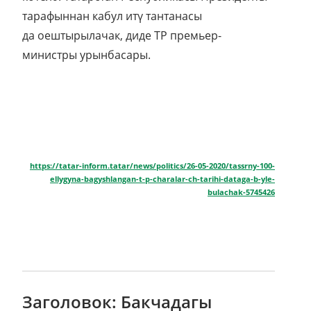
тарафыннан кабул итү тантанасы
да оештырылачак, диде ТР премьер-
министры урынбасары.
https://tatar-inform.tatar/news/politics/26-05-2020/tassrny-100-
ellygyna-bagyshlangan-t-p-charalar-ch-tarihi-dataga-b-yle-
bulachak-5745426
Заголовок: Бакчадагы