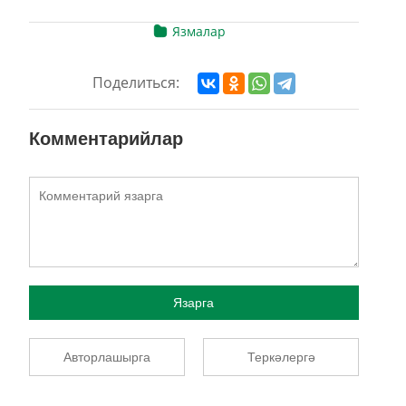
Язмалар
Поделиться:
Комментарийлар
Язарга
Авторлашырга
Теркәлергә