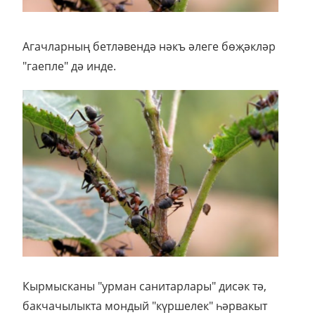
Агачларның бетләвендә нәкъ әлеге бөҗәкләр
"гаепле" дә инде.
Кырмысканы "урман санитарлары" дисәк тә,
бакчачылыкта мондый "күршелек" һәрвакыт