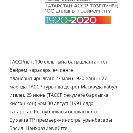
ТАССРның 100 еллыгына багышланган төп
бәйрәм чаралары өч көнгә
планлаштырылган: 27 май (1920 елның 27
маенда ТАССР турында декрет Мәскәүдә кабул
ителә), 25 июнь (ТАССР хөкүмәте барлыкка
килгән көн) һәм 30 август (1991 елда
Татарстан Республикасы оешкан көн).
Бу хакта ТР премьер-министры урынбасары
Васил Шәйхразиев әйтте.