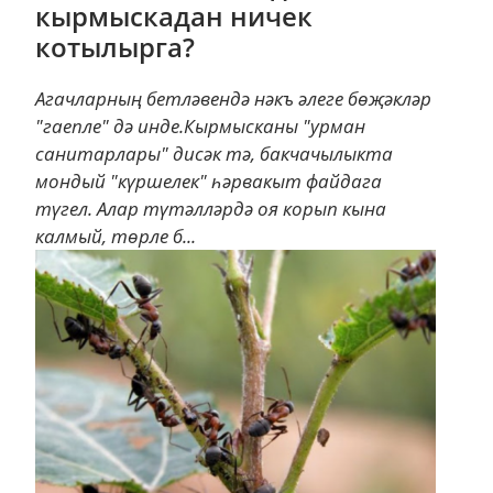
кырмыскадан ничек
котылырга?
Агачларның бетләвендә нәкъ әлеге бөҗәкләр
"гаепле" дә инде.Кырмысканы "урман
санитарлары" дисәк тә, бакчачылыкта
мондый "күршелек" һәрвакыт файдага
түгел. Алар түтәлләрдә оя корып кына
калмый, төрле б...