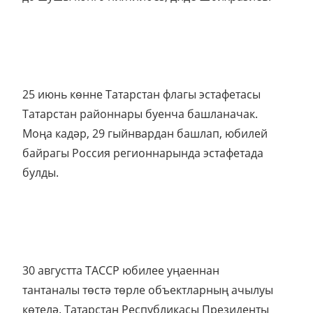
25 июнь көнне Татарстан флагы эстафетасы
Татарстан районнары буенча башланачак.
Моңа кадәр, 29 гыйнвардан башлап, юбилей
байрагы Россия регионнарында эстафетада
булды.
30 августта ТАССР юбилее уңаеннан
тантаналы төстә төрле объектларның ачылуы
көтелә. Татарстан Республикасы Президенты