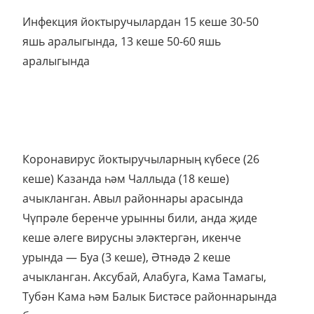
Инфекция йоктыручылардан 15 кеше 30-50
яшь аралыгында, 13 кеше 50-60 яшь
аралыгында
Коронавирус йоктыручыларның күбесе (26
кеше) Казанда һәм Чаллыда (18 кеше)
ачыкланган. Авыл районнары арасында
Чүпрәле беренче урынны били, анда җиде
кеше әлеге вирусны эләктергән, икенче
урында — Буа (3 кеше), Әтнәдә 2 кеше
ачыкланган. Аксубай, Алабуга, Кама Тамагы,
Тубән Кама һәм Балык Бистәсе районнарында