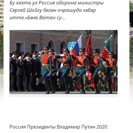
Бу хакта ул Россия оборона министры
Сергей Шойгу белән очрашуда хәбәр
итте.«Бөек Ватан су...
Россия Президенты Владимир Путин 2020