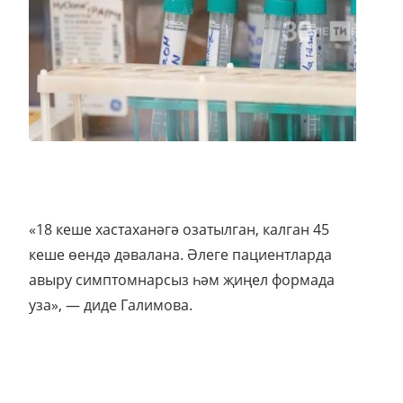
«18 кеше хастаханәгә озатылган, калган 45
кеше өендә дәвалана. Әлеге пациентларда
авыру симптомнарсыз һәм җиңел формада
уза», — диде Галимова.