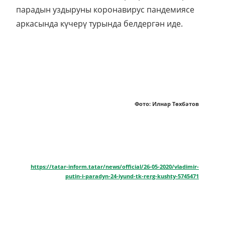
парадын уздыруны коронавирус пандемиясе
аркасында күчерү турында белдергән иде.
Фото: Илнар Төхбәтов
https://tatar-inform.tatar/news/official/26-05-2020/vladimir-
putin-i-paradyn-24-iyund-tk-rerg-kushty-5745471