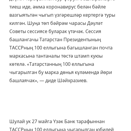
тиеш иде, әмма коронавирус белән бәйле
вазгыятьтән чыгып үзгәрешләр кертергә туры
килгән. Шуңа төп бәйрәм чарасы Дәүләт
Советы сессиясе буларак үтәчәк. Сессия
башлангачы Татарстан Президентының
ТАССРның 100 еллыгына багышланган почта
маркасына тантаналы төстә штамп куюы
көтелә. «Татарстанның 100 еллыгына
чыгарылган бу марка дөнья күләмендә йөри
башлаячак», — диде Шәйхразиев.
Шулай ук 27 майга Үзәк Банк тарафыннан
ТАССРның 100 еллыгына чыгарылган юбилей