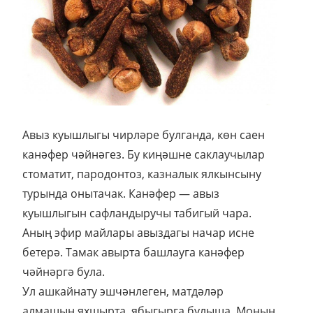
Авыз куышлыгы чирләре булганда, көн саен
канәфер чәйнәгез. Бу киңәшне саклаучылар
стоматит, пародонтоз, казналык ялкынсыну
турында онытачак. Канәфер — авыз
куышлыгын сафландыручы табигый чара.
Аның эфир майлары авыздагы начар исне
бетерә. Тамак авырта башлауга канәфер
чәйнәргә була.
Ул ашкайнату эшчәнлеген, матдәләр
алмашын яхшырта, ябыгырга булыша. Моның