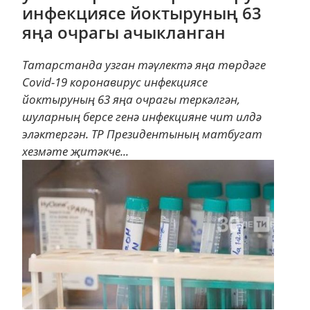
инфекциясе йоктыруның 63
яңа очрагы ачыкланган
Татарстанда узган тәүлектә яңа төрдәге
Сovid-19 коронавирус инфекциясе
йоктыруның 63 яңа очрагы теркәлгән,
шуларның берсе генә инфекцияне чит илдә
эләктергән. ТР Президентының матбугат
хезмәте җитәкче...