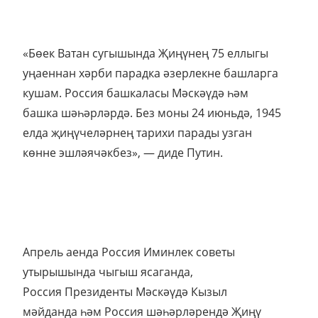
«Бөек Ватан сугышында Җиңүнең 75 еллыгы
уңаеннан хәрби парадка әзерлекне башларга
кушам. Россия башкаласы Мәскәүдә һәм
башка шәһәрләрдә. Без моны 24 июньдә, 1945
елда җиңүчеләрнең тарихи парады узган
көнне эшләячәкбез», — диде Путин.
Апрель аенда Россия Иминлек советы
утырышында чыгыш ясаганда,
Россия Президенты Мәскәүдә Кызыл
мәйданда һәм Россия шәһәрләрендә Җиңү