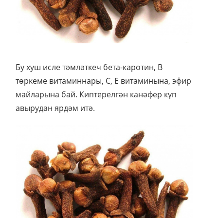
Бу хуш исле тәмләткеч бета-каротин, В
төркеме витаминнары, С, Е витаминына, эфир
майларына бай. Киптерелгән канәфер күп
авырудан ярдәм итә.