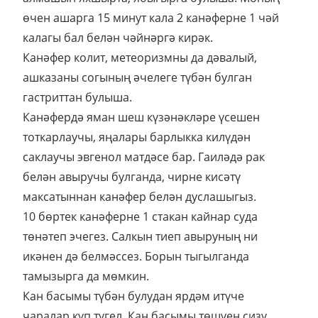
өчен ашарга 15 минут кала 2 канәферне 1 чәй
калагы бал белән чәйнәргә кирәк.
Канәфер колит, метеоризмны да дәвалый,
ашказаны согының әчелеге түбән булган
гастриттан булыша.
Канәфердә яман шеш күзәнәкләре үсешен
тоткарлаучы, яңалары барлыкка килүдән
саклаучы эвгенол матдәсе бар. Гаиләдә рак
белән авыручы булганда, чирне кисәтү
максатыннан канәфер белән дуслашыгыз.
10 бөртек канәферне 1 стакан кайнар суда
төнәтеп эчегез. Салкын тиеп авыруның ни
икәнен дә белмәссез. Борын тыгылганда
тамызырга да мөмкин.
Кан басымы түбән булудан ярдәм итүче
чаралар күп түгел. Кан басымы төшүен сизү