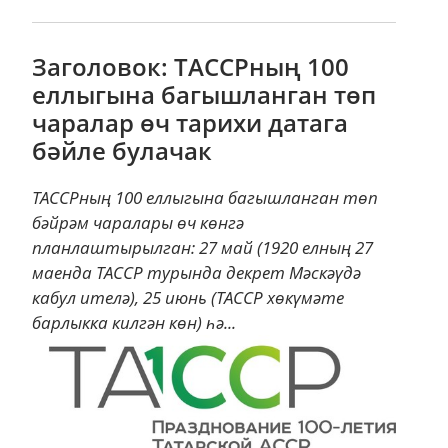
Заголовок: ТАССРның 100
еллыгына багышланган төп
чаралар өч тарихи датага
бәйле булачак
ТАССРның 100 еллыгына багышланган төп
бәйрәм чаралары өч көнгә
планлаштырылган: 27 май (1920 елның 27
маенда ТАССР турында декрет Мәскәүдә
кабул ителә), 25 июнь (ТАССР хөкүмәте
барлыкка килгән көн) һә...