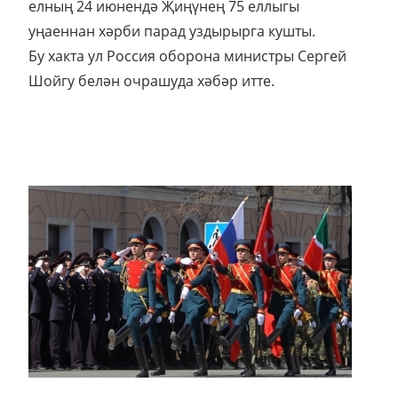
елның 24 июнендә Җиңүнең 75 еллыгы
уңаеннан хәрби парад уздырырга кушты.
Бу хакта ул Россия оборона министры Сергей
Шойгу белән очрашуда хәбәр итте.