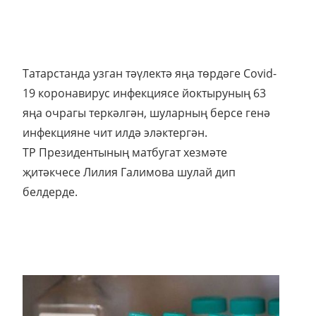
Татарстанда узган тәүлектә яңа төрдәге Сovid-
19 коронавирус инфекциясе йоктыруның 63
яңа очрагы теркәлгән, шуларның берсе генә
инфекцияне чит илдә эләктергән.
ТР Президентының матбугат хезмәте
җитәкчесе Лилия Галимова шулай дип
белдерде.