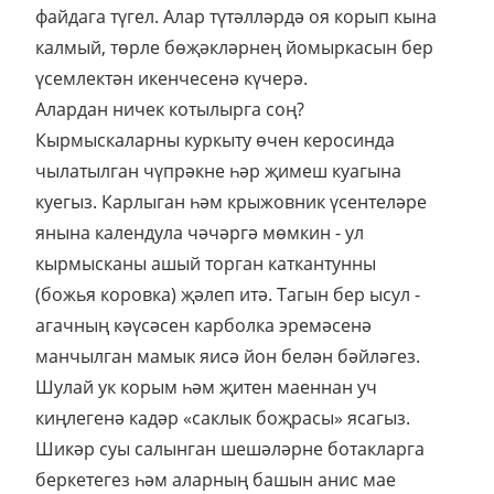
файдага түгел. Алар түтәлләрдә оя корып кына
калмый, төрле бөҗәкләрнең йомыркасын бер
үсемлектән икенчесенә күчерә.
Алардан ничек котылырга соң?
Кырмыскаларны куркыту өчен керосинда
чылатылган чүпрәкне һәр җимеш куагына
куегыз. Карлыган һәм крыжовник үсентеләре
янына календула чәчәргә мөмкин - ул
кырмысканы ашый торган каткантунны
(божья коровка) җәлеп итә. Тагын бер ысул -
агачның кәүсәсен карболка эремәсенә
манчылган мамык яисә йон белән бәйләгез.
Шулай ук корым һәм җитен маеннан уч
киңлегенә кадәр «саклык боҗрасы» ясагыз.
Шикәр суы салынган шешәләрне ботакларга
беркетегез һәм аларның башын анис мае