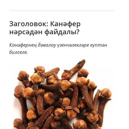
Заголовок: Канәфер
нәрсәдән файдалы?
Канәфернең дәвалау үзенчәлекләре күптән
билгеле.