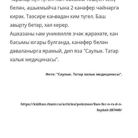
белән, ашыкмыйча гына 2 канәфер чәйнәргә
кирәк. Тәэсире каһвәдән ким түгел. Баш
авырту бетәр, хәл керер.
Ашказаны һәм уникеилле эчәк җәрәхәте, кан
басымы югары булганда, канәфер белән
дәваланырга ярамый, дип яза "Саулык. Татар
халык медицинасы".
Фото: "Саулык. Татар халык медицинасы".
https://kiziltan.rbsmi.ru/articles/poleznoe/Kan-fer-n-rs-d-n-
faydali-287449/