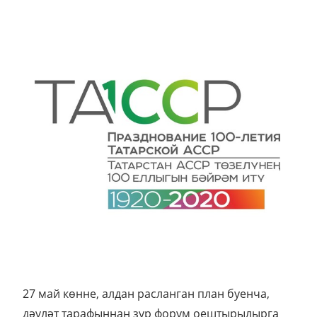
27 май көнне, алдан расланган план буенча,
дәүләт тарафыннан зур форум оештырылырга