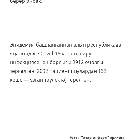
берәр очрак.
Эпидемия башланганнан алып республикада
яңа төрдәге Covid-19 коронавирус
инфекциясенең барлыгы 2912 очрагы
теркәлгән, 2092 пациент (шулардан 133
кеше — узган тәүлектә) терелгән.
Фото: "Татар-информ" архивы