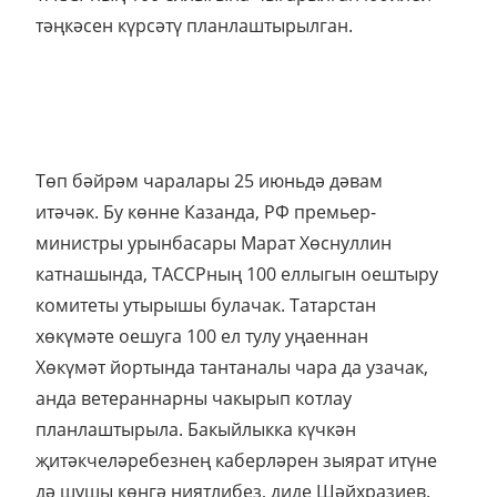
тәңкәсен күрсәтү планлаштырылган.
Төп бәйрәм чаралары 25 июньдә дәвам
итәчәк. Бу көнне Казанда, РФ премьер-
министры урынбасары Марат Хөснуллин
катнашында, ТАССРның 100 еллыгын оештыру
комитеты утырышы булачак. Татарстан
хөкүмәте оешуга 100 ел тулу уңаеннан
Хөкүмәт йортында тантаналы чара да узачак,
анда ветераннарны чакырып котлау
планлаштырыла. Бакыйлыкка күчкән
җитәкчеләребезнең каберләрен зыярат итүне
дә шушы көнгә ниятлибез, диде Шәйхразиев.