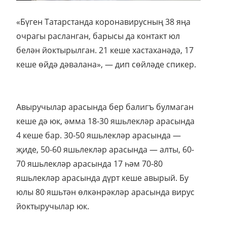
«Бүген Татарстанда коронавирусның 38 яңа
очрагы расланган, барысы да контакт юл
белән йоктырылган. 21 кеше хастаханәдә, 17
кеше өйдә дәвалана», — дип сөйләде спикер.
Авыручылар арасында бер балигъ булмаган
кеше дә юк, әмма 18-30 яшьлекләр арасында
4 кеше бар. 30-50 яшьлекләр арасында —
җиде, 50-60 яшьлекләр арасында — алты, 60-
70 яшьлекләр арасында 17 һәм 70-80
яшьлекләр арасында дүрт кеше авырый. Бу
юлы 80 яшьтән өлкәнрәкләр арасында вирус
йоктыручылар юк.