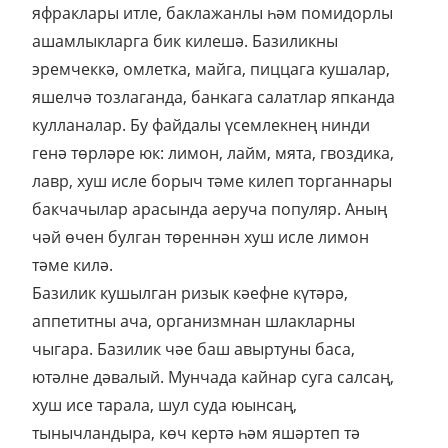
яфраклары итле, баклажанлы һәм помидорлы
ашамлыкларга бик килешә. Базиликны
эремчеккә, омлетка, майга, пиццага кушалар,
яшелчә тозлаганда, банкага салатлар япканда
кулланалар. Бу файдалы үсемлекнең нинди
генә төрләре юк: лимон, лайм, мята, гвоздика,
лавр, хуш исле борыч тәме килеп торганнары
бакчачылар арасында аеруча популяр. Аның
чәй өчен булган төреннән хуш исле лимон
тәме килә.
Базилик кушылган ризык кәефне күтәрә,
аппетитны ача, организмнан шлакларны
чыгара. Базилик чәе баш авыртуны баса,
ютәлне дәвалый. Мунчада кайнар суга салсаң,
хуш исе тарала, шул суда юынсаң,
тынычландыра, көч кертә һәм яшәртеп тә