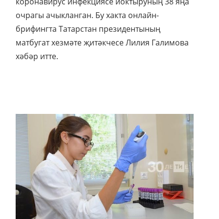
коронавирус инфекциясе йоктыруның 38 яңа
очрагы ачыкланган. Бу хакта онлайн-
брифингта Татарстан президентының
матбугат хезмәте җитәкчесе Лилия Галимова
хәбәр итте.