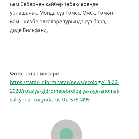
һәм Себернең кайбер төбәкләрендә
урнашачак. Монда сүз Томск, Омск, Төмән
һәм чиләбе өлкәләре турында сүз бара,
диде Вильфанд.
Фото: Татар-информ
https://tatar-inform.tatar/news/ecology/18-06-
2020/rossiya-gidrometeorologiya-z-ge-anomal-
salkynnar-turynda-kis-tte-5750495