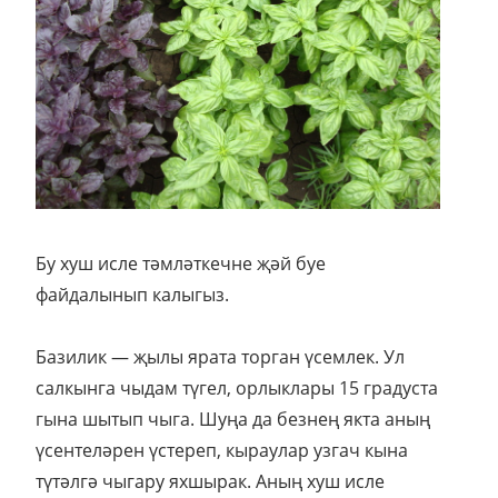
Бу хуш исле тәмләткечне җәй буе
файдалынып калыгыз.
Базилик — җылы ярата торган үсемлек. Ул
салкынга чыдам түгел, орлыклары 15 градуста
гына шытып чыга. Шуңа да безнең якта аның
үсентеләрен үстереп, кыраулар узгач кына
түтәлгә чыгару яхшырак. Аның хуш исле