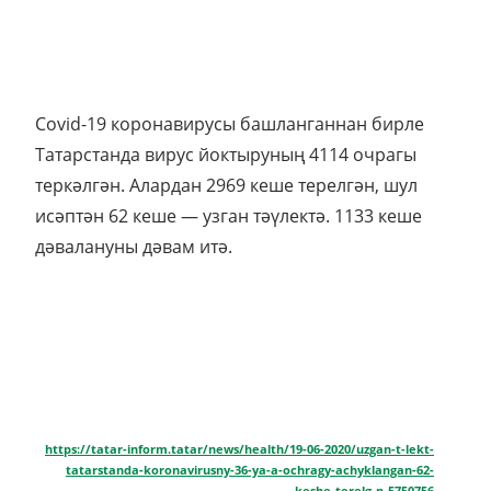
Covid-19 коронавирусы башланганнан бирле
Татарстанда вирус йоктыруның 4114 очрагы
теркәлгән. Алардан 2969 кеше терелгән, шул
исәптән 62 кеше — узган тәүлектә. 1133 кеше
дәвалануны дәвам итә.
https://tatar-inform.tatar/news/health/19-06-2020/uzgan-t-lekt-
tatarstanda-koronavirusny-36-ya-a-ochragy-achyklangan-62-