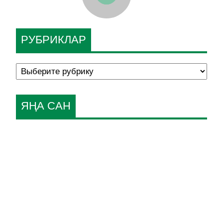
РУБРИКЛАР
ЯҢА САН