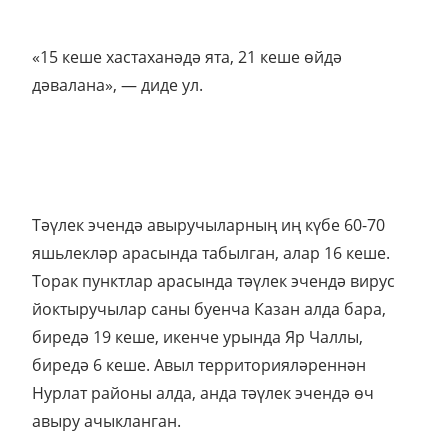
«15 кеше хастаханәдә ята, 21 кеше өйдә
дәвалана», — диде ул.
Тәүлек эчендә авыручыларның иң күбе 60-70
яшьлекләр арасында табылган, алар 16 кеше.
Торак пунктлар арасында тәүлек эчендә вирус
йоктыручылар саны буенча Казан алда бара,
биредә 19 кеше, икенче урында Яр Чаллы,
биредә 6 кеше. Авыл территорияләреннән
Нурлат районы алда, анда тәүлек эчендә өч
авыру ачыкланган.