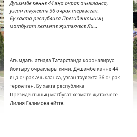
Дүшәмбе көнне 44 яңа очрак ачыкланса,
узган тәүлектә 36 очрак теркәлгән.
Бу хакта республика Президентының
матбугат хезмәте җитәкчесе Ли...
Агымдагы атнада Татарстанда коронавирус
йоктыру очраклары кими. Дүшәмбе көнне 44
яңа очрак ачыкланса, узган тәүлектә 36 очрак
теркәлгән. Бу хакта республика
Президентының матбугат хезмәте җитәкчесе
Лилия Галимова әйтте.