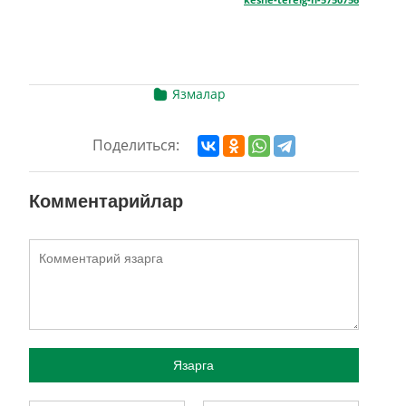
keshe-terelg-n-5750756
Язмалар
Поделиться:
Комментарийлар
Язарга