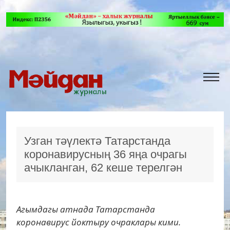
Узган тәүлектә Татарстанда
коронавирусның 36 яңа очрагы
ачыкланган, 62 кеше терелгән
Агымдагы атнада Татарстанда
коронавирус йоктыру очраклары кими.