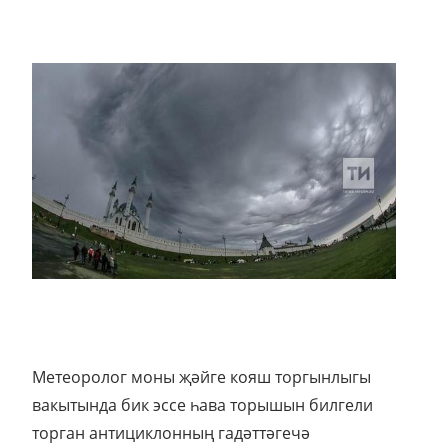
Метеоролог моны җәйге кояш торгынлыгы
вакытында бик эссе һава торышын билгели
торган антициклонның гадәттәгечә