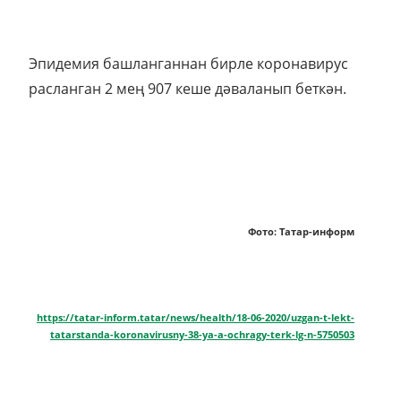
Эпидемия башланганнан бирле коронавирус
расланган 2 мең 907 кеше дәваланып беткән.
Фото: Татар-информ
https://tatar-inform.tatar/news/health/18-06-2020/uzgan-t-lekt-
tatarstanda-koronavirusny-38-ya-a-ochragy-terk-lg-n-5750503