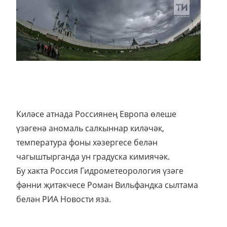
Киләсе атнада Россиянең Европа өлеше
үзәгенә аномаль салкыннар киләчәк,
температура фоны хәзергесе белән
чагыштырганда ун градуска кимиячәк.
Бу хакта Россия Гидрометеорология үзәге
фәнни җитәкчесе Роман Вильфандка сылтама
белән РИА Новости яза.