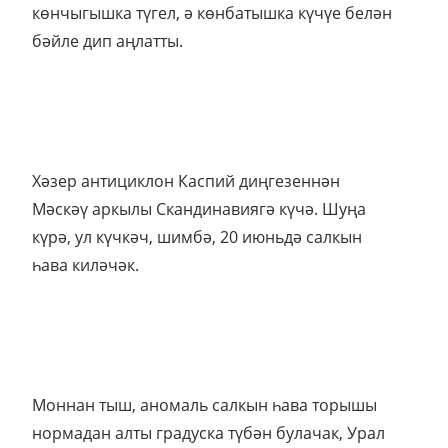
көнчыгышка түгел, ә көнбатышка күчүе белән
бәйле дип аңлатты.
Хәзер антициклон Каспий диңгезеннән
Мәскәү аркылы Скандинавиягә күчә. Шуңа
күрә, ул күчкәч, шимбә, 20 июньдә салкын
һава киләчәк.
Моннан тыш, аномаль салкын һава торышы
нормадан алты градуска түбән булачак, Урал