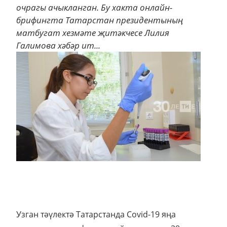
очрагы ачыкланган. Бу хакта онлайн-
брифингта Татарстан президентының
матбугат хезмәте җитәкчесе Лилия
Галимова хәбәр ит...
Узган тәүлектә Татарстанда Covid-19 яңа