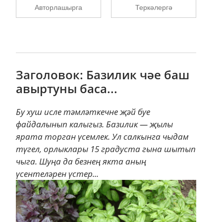
Авторлашырга
Теркәлергә
Заголовок: Базилик чәе баш
авыртуны баса...
Бу хуш исле тәмләткечне җәй буе
файдалынып калыгыз. Базилик — җылы
ярата торган үсемлек. Ул салкынга чыдам
түгел, орлыклары 15 градуста гына шытып
чыга. Шуңа да безнең якта аның
үсентеләрен үстер...