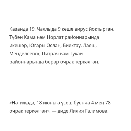
Казанда 19, Чаллыда 9 кеше вирус йоктырган.
Түбән Кама һәм Норлат районнарында
икешәр, Югары Ослан, Биектау, Лаеш,
Менделеевск, Питрәч һәм Тукай
районнарында берәр очрак теркәлгән.
«Нәтиҗәдә, 18 июньгә үсеш буенча 4 мең 78
очрак теркәлгән», — диде Лилия Галимова.