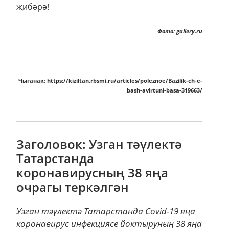
җибәрә!
Фото: gallery.ru
Чыганак: https://kiziltan.rbsmi.ru/articles/poleznoe/Bazilik-ch-e-
bash-avirtuni-basa-319663/
Заголовок: Узган тәүлектә
Татарстанда
коронавирусның 38 яңа
очрагы теркәлгән
Узган тәүлектә Татарстанда Covid-19 яңа
коронавирус инфекциясе йоктыруның 38 яңа