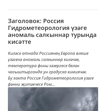
Заголовок: Россия
Гидрометеорология үзәге
аномаль салкыннар турында
кисәтте
Киләсе атнада Россиянең Европа өлеше
үзәгенә аномаль салкыннар киләчәк,
температура фоны хәзергесе белән
чагыштырганда ун градуска кимиячәк.
Бу хакта Россия Гидрометеорология үзәге
фәнни җитәкчесе Ром...