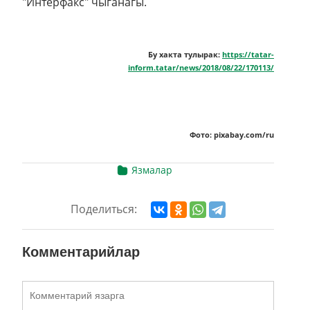
"Интерфакс" чыганагы.
Бу хакта тулырак:
https://tatar-
inform.tatar/news/2018/08/22/170113/
Фото: pixabay.com/ru
Язмалар
Поделиться:
Комментарийлар