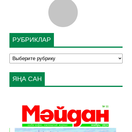
РУБРИКЛАР
ЯҢА САН