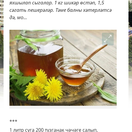
яхшылап сыгалар. 1 кг шикәр өстәп, 1,5
сәгать пешерәләр. Тәме балны хәтерләтсә
дә, мо...
***
1 литр суга 200 тузганак чәчәге салып,