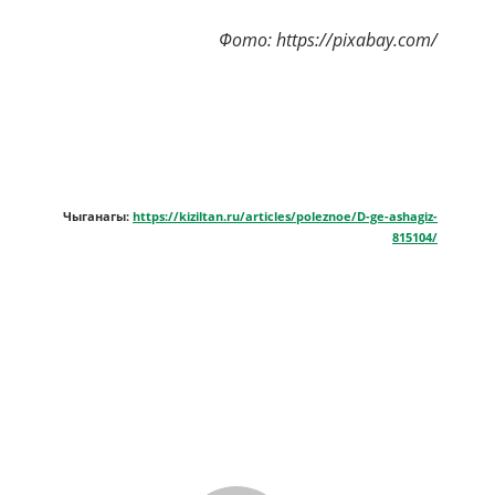
Фото: https://pixabay.com/
Чыганагы:
https://kiziltan.ru/articles/poleznoe/D-ge-ashagiz-
815104/