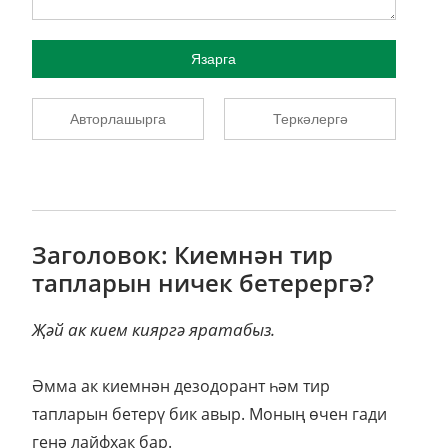
Язарга
Авторлашырга
Теркәлергә
Заголовок: Киемнән тир
тапларын ничек бетерергә?
Җәй ак кием кияргә яратабыз.
Әмма ак киемнән дезодорант һәм тир
тапларын бетерү бик авыр. Моның өчен гади
генә лайфхак бар.