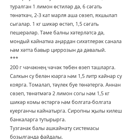
туралган 1 лимон өстиләр дә, 6 сәгать
төнәткәч, 2-3 кат марля аша сөзеп, яхшылап
сыгалар. 1 кг шикәр өстәп, 1,5 сәгать
пешерәләр. Тәме балны хәтерләтсә дә,
мондый кайнатма аңардан сихәтлерәк санала
һәм хәтта бавыр циррозын да дәвалый.
***
200 г чәчәкнең чәчәк төбен өзеп ташларга.
Салкын су белән юарга һәм 1,5 литр кайнар су
коярга. Томалап, тәүлек буе төнәтергә. Аннан
сөзеп, төнәтмәгә 2 лимон согы һәм 1,5 кг
шикәр комы өстәргә һәм болгата-болгата
куерганчы кайнатырга. Сиропны җылы килеш
банкаларга тутырырга.
Тузганак балы ашкайнату системасы
бозылганда файдалы.