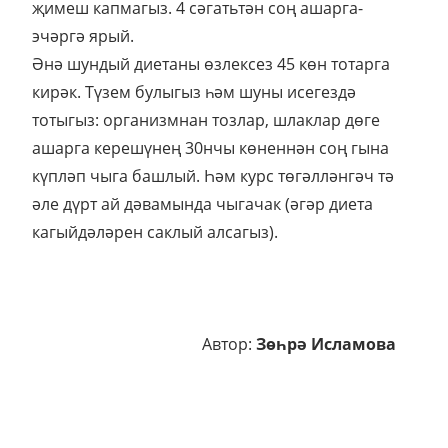
җимеш капмагыз. 4 сәгатьтән соң ашарга-
эчәргә ярый.
Әнә шундый диетаны өзлексез 45 көн тотарга
кирәк. Түзем булыгыз һәм шуны исегездә
тотыгыз: организмнан тозлар, шлаклар дөге
ашарга керешүнең 30нчы көненнән соң гына
күпләп чыга башлый. Һәм курс төгәлләнгәч тә
әле дүрт ай дәвамында чыгачак (әгәр диета
кагыйдәләрен саклый алсагыз).
Автор:
Зөһрә Исламова