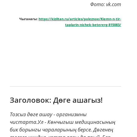
Фото: vk.com
Чыганагы:
https://kiziltan.ru/articles/poleznoe/Kiemn-n-tir-
taplarin-nichek-betererg-815083/
Заголовок: Дөге ашагыз!
Тозсыз дөге ашау - организмны
чистарта.Ул - Көнчыгыш медицинасының
бик борынгы чараларының берсе. Дөгенең