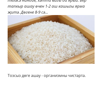
теләсә ниндие, хәтта вагы да ярый. Бер
тапкыр ашау өчен 1-2 аш кашыгы ярма
җитә. Дөгене 8-9 сә...
Тозсыз дөге ашау - организмны чистарта.