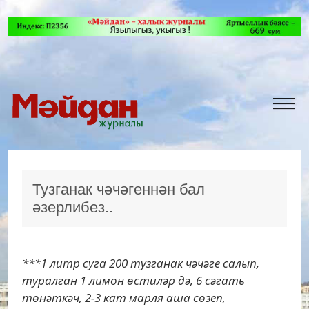
Тузганак чәчәгеннән бал
әзерлибез..
***1 литр суга 200 тузганак чәчәге салып,
туралган 1 лимон өстиләр дә, 6 сәгать
төнәткәч, 2-3 кат марля аша сөзеп,