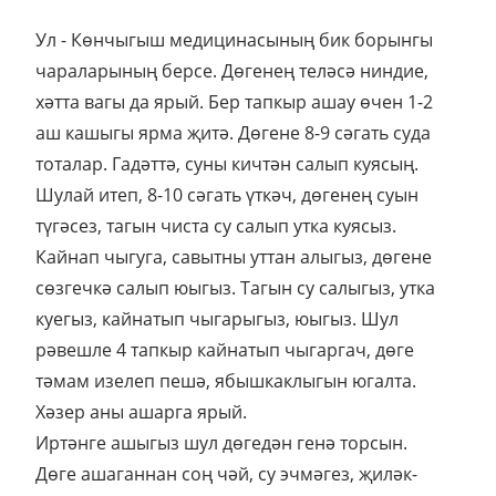
Ул - Көнчыгыш медицинасының бик борынгы
чараларының берсе. Дөгенең теләсә ниндие,
хәтта вагы да ярый. Бер тапкыр ашау өчен 1-2
аш кашыгы ярма җитә. Дөгене 8-9 сәгать суда
тоталар. Гадәттә, суны кичтән салып куясың.
Шулай итеп, 8-10 сәгать үткәч, дөгенең суын
түгәсез, тагын чиста су салып утка куясыз.
Кайнап чыгуга, савытны уттан алыгыз, дөгене
сөзгечкә салып юыгыз. Тагын су салыгыз, утка
куегыз, кайнатып чыгарыгыз, юыгыз. Шул
рәвешле 4 тапкыр кайнатып чыгаргач, дөге
тәмам изелеп пешә, ябышкаклыгын югалта.
Хәзер аны ашарга ярый.
Иртәнге ашыгыз шул дөгедән генә торсын.
Дөге ашаганнан соң чәй, су эчмәгез, җиләк-