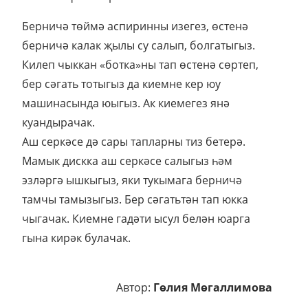
Берничә төймә аспиринны изегез, өстенә
берничә калак җылы су салып, болгатыгыз.
Килеп чыккан «ботка»ны тап өстенә сөртеп,
бер сәгать тотыгыз да киемне кер юу
машинасында юыгыз. Ак киемегез янә
куандырачак.
Аш серкәсе дә сары тапларны тиз бетерә.
Мамык дискка аш серкәсе салыгыз һәм
эзләргә ышкыгыз, яки тукымага берничә
тамчы тамызыгыз. Бер сәгатьтән тап юкка
чыгачак. Киемне гадәти ысул белән юарга
гына кирәк булачак.
Автор:
Гөлия Мөгаллимова