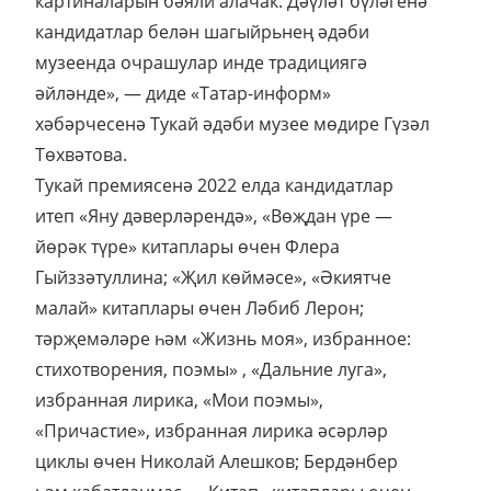
картиналарын бәяли алачак. Дәүләт бүләгенә
кандидатлар белән шагыйрьнең әдәби
музеенда очрашулар инде традициягә
әйләнде», — диде «Татар-информ»
хәбәрчесенә Тукай әдәби музее мөдире Гүзәл
Төхвәтова.
Тукай премиясенә 2022 елда кандидатлар
итеп «Яну дәверләрендә», «Вөҗдан үре —
йөрәк түре» китаплары өчен Флера
Гыйззәтуллина; «Җил көймәсе», «Әкиятче
малай» китаплары өчен Ләбиб Лерон;
тәрҗемәләре һәм «Жизнь моя», избранное:
стихотворения, поэмы» , «Дальние луга»,
избранная лирика, «Мои поэмы»,
«Причастие», избранная лирика әсәрләр
циклы өчен Николай Алешков; Бердәнбер