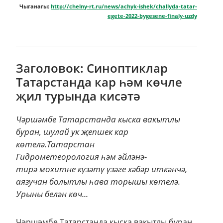
Чыганагы:
http://chelny-rt.ru/news/achyk-ishek/challyda-tatar-
egete-2022-bygesene-finaly-uzdy
Заголовок: Синоптиклар
Татарстанда кар һәм көчле
җил турында кисәтә
Чәршәмбе Татарстанда кыска вакытлы
буран, шулай ук җепшек кар
көтелә.Татарстан
Гидрометеорология һәм әйләнә-
тирә мохитне күзәтү үзәге хәбәр иткәнчә,
аязучан болытлы һава торышы көтелә.
Урыны белән көч...
Чәршәмбе Татарстанда кыска вакытлы буран,