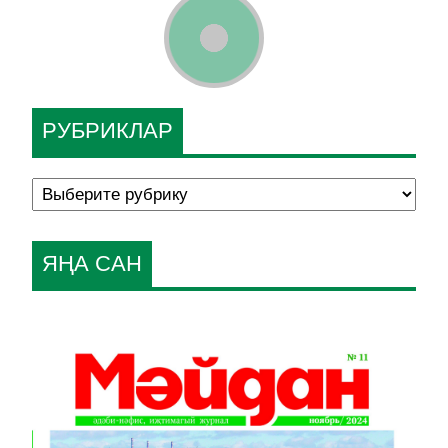
РУБРИКЛАР
ЯҢА САН