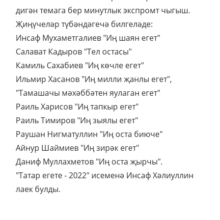
дигән темага бер минутлык экспромт чыгыш.
Җиңүчеләр түбәндәгечә билгеләде:
Инсаф Мухаметгалиев "Иң шаян егет"
Салават Кадыров "Тел остасы"
Камиль Сахабиев "Иң көчле егет"
Ильмир Хасанов "Иң милли җанлы егет",
"Тамашачы мәхәббәтен яулаган егет"
Раиль Харисов "Иң тапкыр егет"
Раиль Тимиров "Иң зыялы егет"
Раушан Нигматуллин "Иң оста биюче"
Айнур Шаймиев "Иң зирәк егет"
Даниф Муллахметов "Иң оста җырчы".
"Татар егете - 2022" исеменә Инсаф Хәлиуллин
лаек булды.