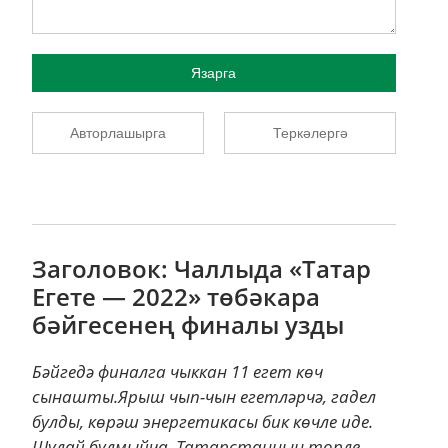
Язарга
Авторлашырга
Теркәлергә
Заголовок: Чаллыда «Татар
Егете — 2022» төбәкара
бәйгесенең финалы узды
Бәйгедә финалга чыккан 11 егет көч
сынашты.Ярыш чып-чын егетләрчә, гадел
булды, көрәш энергетикасы бик көчле иде.
Шулай булмыйча, Татарстанның төрле