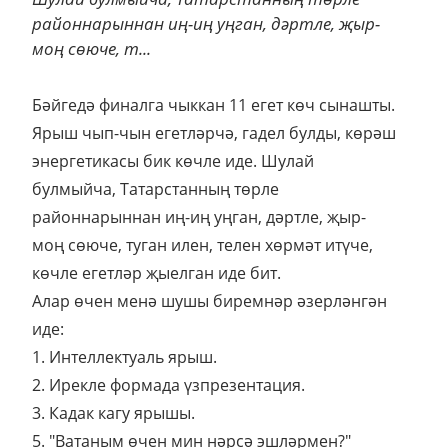
районнарыннан иң-иң уңган, дәртле, җыр-
моң сөюче, т...
Бәйгедә финалга чыккан 11 егет көч сынашты.
Ярыш чып-чын егетләрчә, гадел булды, көрәш
энергетикасы бик көчле иде. Шулай
булмыйча, Татарстанның төрле
районнарыннан иң-иң уңган, дәртле, җыр-
моң сөюче, туган илен, телен хөрмәт итүче,
көчле егетләр җыелган иде бит.
Алар өчен менә шушы биремнәр әзерләнгән
иде:
1. Интеллектуаль ярыш.
2. Ирекле формада үзпрезентация.
3. Кадак кагу ярышы.
5. "Ватаным өчен мин нәрсә эшләрмен?"