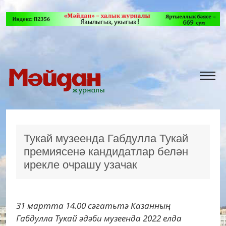
Тукай музеенда Габдулла Тукай
премиясенә кандидатлар белән
ирекле очрашу узачак
31 мартта 14.00 сәгатьтә Казанның
Габдулла Тукай әдәби музеенда 2022 елда