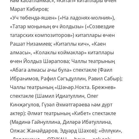
һәм кабатланмас», «Китап» китаплары өчен
Марат Кәбиров;
«Уч төбендә-яшен» («На ладонях-молния»),
«Татар моңының өч йолдызы» («Созвездие
татарских композиторов») китаплары өчен
Рашат Низамиев; «Китаплы кич», «Каен
алмасы», «Колаклы коймаклар» китаплары
өчен Йолдыз Шәрапова; Чаллы театрының
«Абага алмасы ачы була» спектакле (Фаил
Ибраһимов, Рафил Сәгъдуллин, Равил Сабыр);
Чаллы театрының «Шәһәр.Нокта. Брежнев»
спектакле (Шамил Идиатуллин, Олег
Кинҗәгулов, Гүзәл Әхмәтгәрәева һәм дүрт
актер): Әлмәт театрының «Кибет» спектакле
(Мәдинә Гайнуллина, Диләрә Ибәтуллина,
Олжас Жанайдаров, Эдуард Шахов); «Әллүки»,