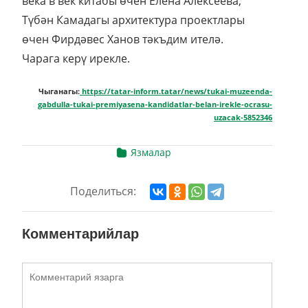
века в век китабы өчен Елена Алексеева;
Түбән Камадагы архитектура проектлары
өчен Фирдәвес Ханов тәкъдим ителә.
Чарага керү ирекле.
Чыганагы:
https://tatar-inform.tatar/news/tukai-muzeenda-
gabdulla-tukai-premiyasena-kandidatlar-belan-irekle-ocrasu-
uzacak-5852346
Язмалар
Поделиться:
Комментарийлар