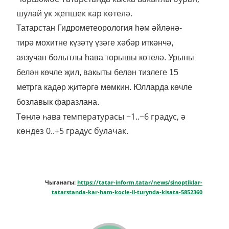
шулай ук җепшек кар көтелә.
Татарстан Гидрометеорология
һәм
әйләнә
-
тирә
мохитне
күзәтү
үзәге
хәбәр иткәнчә,
аязучан болытлы һава торышы көтелә. Урыны
белән көчле җил, вакыты белән тизлеге 15
метрга кадәр җитәргә мөмкин. Юлларда көчле
бозлавык фаразлана.
Төнлә һава температурасы −1..−6 градус, ә
көндез 0..+5 градус булачак.
Чыганагы:
https://tatar-inform.tatar/news/sinoptiklar-
tatarstanda-kar-ham-kocle-il-turynda-kisata-5852360