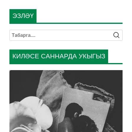
ЭЗЛӘҮ
КИЛӘСЕ САННАРДА УКЫГЫЗ