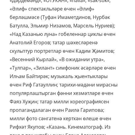
«Дәрдемәнд», «ОТУКАН», «hava», «sak-sok»,
«Әлиф» спектакльләре өчен «Әлиф»
берләшмәсе (Туфан Имаметдинов, Нурбәк
Батулла, Эльмир Низамов, Марсель Нуриев);
«Над Казанью луна» гобеленнар циклы өчен
Анатолий Егоров; татар шәхесләренә
скульптур портретлар өчен Кадим Җәмитов;
«Весенний Кырлай», «В ожидании утра»,
«Тулпар», «Зилант» симфоник әсәрләре өчен
Илһам Байтирәк; музыкаль җыентыклары
өчен Риф Гатауллин; тарихи-мәдәни мирасны
популярлаштырган фәнни хезмәтләре өчен
Фаяз Хуҗин; татар милли хореографиясен
пропагандалаган өчен Раилә Гарипова;
милли фото сәнгатенә керткән өлеше өчен
Рифхәт Якупов; «Казань. Кинематограф. Из