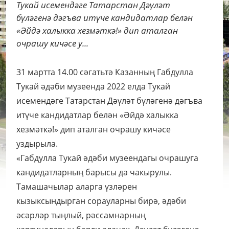
Тукай исемендәге Татарстан Дәүләт
бүләгенә дәгъва итүче кандидатлар белән
«Әйдә халыкка хезмәткә!» дип аталган
очрашу кичәсе у...
31 мартта 14.00 сәгатьтә Казанның Габдулла
Тукай әдәби музеенда 2022 елда Тукай
исемендәге Татарстан Дәүләт бүләгенә дәгъва
итүче кандидатлар белән «Әйдә халыкка
хезмәткә!» дип аталган очрашу кичәсе
уздырыла.
«Габдулла Тукай әдәби музеендагы очрашуга
кандидатларның барысы да чакырулы.
Тамашачылар аларга үзләрен
кызыксындырган сорауларны бирә, әдәби
әсәрләр тыңлый, рәссамнарның