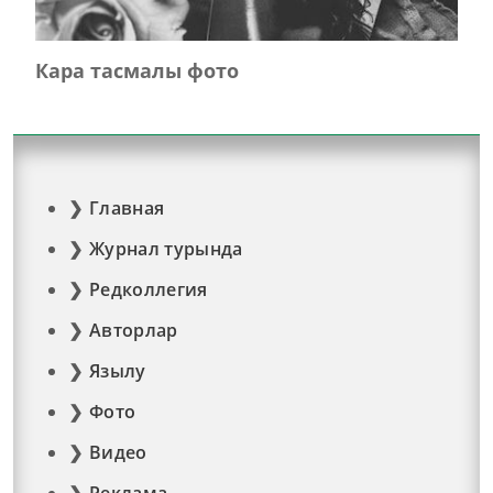
Кара тасмалы фото
Главная
Журнал турында
Редколлегия
Авторлар
Язылу
Фото
Видео
Реклама