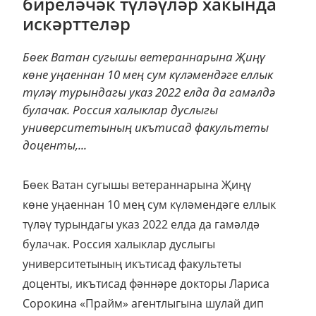
биреләчәк түләүләр хакында
искәрттеләр
Бөек Ватан сугышы ветераннарына Җиңү
көне уңаеннан 10 мең сум күләмендәге еллык
түләү турындагы указ 2022 елда да гамәлдә
булачак. Россия халыклар дуслыгы
университетының икътисад факультеты
доценты,...
Бөек Ватан сугышы ветераннарына Җиңү
көне уңаеннан 10 мең сум күләмендәге еллык
түләү турындагы указ 2022 елда да гамәлдә
булачак.
Россия халыклар дуслыгы
университетының икътисад факультеты
доценты, икътисад фәннәре докторы Лариса
Сорокина «Прайм» агентлыгына шулай дип