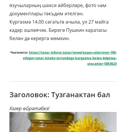
язучыларның шәхси әйберләре, фото һәм
документлары тәкъдим ителгән.
Күргәзмә 14.00 сәгатьтә ачыла, ул 27 майга
кадәр эшләячәк. Бирегә Пушкин каратасы
белән дә керергә мөмкин.
Чыганагы:
https://tatar-inform.tatar/news/kazan-utlarynyn-100-
ellygyn-tatar-kitaby-iortyndagy-kurgazma-belan-bilgelap-
utacaklar-5853623
Заголовок: Тузганактан бал
Хәзер өйрәтәбез!