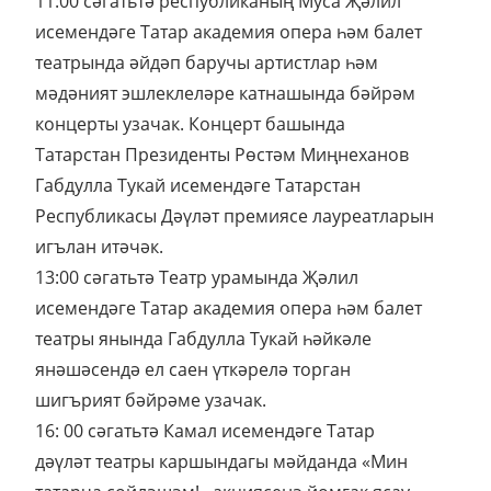
11:00 сәгатьтә республиканың Муса Җәлил
исемендәге Татар академия опера һәм балет
театрында әйдәп баручы артистлар һәм
мәдәният эшлеклеләре катнашында бәйрәм
концерты узачак. Концерт башында
Татарстан Президенты Рөстәм Миңнеханов
Габдулла Тукай исемендәге Татарстан
Республикасы Дәүләт премиясе лауреатларын
игълан итәчәк.
13:00 сәгатьтә Театр урамында Җәлил
исемендәге Татар академия опера һәм балет
театры янында Габдулла Тукай һәйкәле
янәшәсендә ел саен үткәрелә торган
шигърият бәйрәме узачак.
16: 00 сәгатьтә Камал исемендәге Татар
дәүләт театры каршындагы мәйданда «Мин