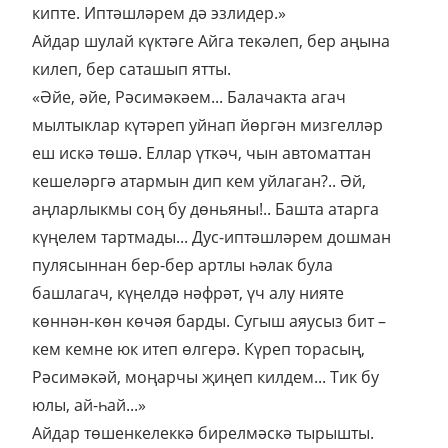
кипте. Иптәшләрем дә эзлидер.»
Айдар шулай күктәге Айга текәлеп, бер аңына
килеп, бер саташып ятты.
«Әйе, әйе, Рәсимәкәем... Балачакта агач
мылтыклар күтәреп уйнап йөргән мизгелләр
еш искә төшә. Еллар үткәч, чын автоматтан
кешеләргә атармын дип кем уйлаган?.. Әй,
аңларлыкмы соң бу дөньяны!.. Башта атарга
күңелем тартмады... Дус-иптәшләрем дошман
пулясыннан бер-бер артлы һәлак була
башлагач, күңелдә нәфрәт, үч алу нияте
көннән-көн көчәя барды. Сугыш аяусыз бит –
кем кемне юк итеп өлгерә. Күреп торасың,
Рәсимәкәй, моңарчы җиңеп килдем... Тик бу
юлы, ай-һай...»
Айдар төшенкелеккә бирелмәскә тырышты.