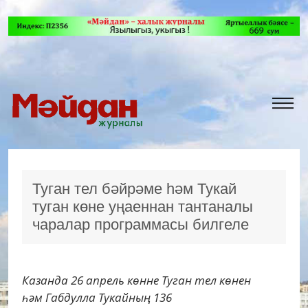
Туган тел бәйрәме һәм Тукай
туган көне уңаеннан тантаналы
чаралар программасы билгеле
Казанда 26 апрель көнне Туган тел көнен
һәм Габдулла Тукайның 136