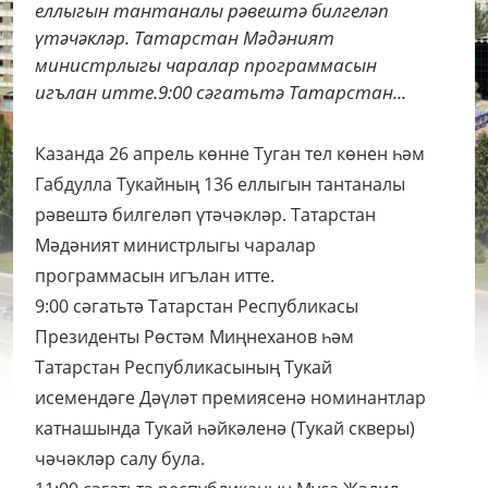
еллыгын тантаналы рәвештә билгеләп
үтәчәкләр. Татарстан Мәдәният
министрлыгы чаралар программасын
игълан итте.9:00 сәгатьтә Татарстан...
Казанда 26 апрель көнне Туган тел көнен һәм
Габдулла Тукайның 136 еллыгын тантаналы
рәвештә билгеләп үтәчәкләр. Татарстан
Мәдәният министрлыгы чаралар
программасын игълан итте.
9:00 сәгатьтә Татарстан Республикасы
Президенты Рөстәм Миңнеханов һәм
Татарстан Республикасының Тукай
исемендәге Дәүләт премиясенә номинантлар
катнашында Тукай һәйкәленә (Тукай скверы)
чәчәкләр салу була.