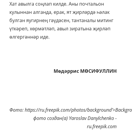
Хат авылга соңлап килде. Аны почтальон
кулыннан алганда, ерак, ят җирләрдә һәлак
булган яугирнең гәүдәсен, тантаналы митинг
үткәреп, хөрмәтләп, авыл зиратына җирләп
өлгергәннәр иде.
Мөдәррис МӨСИФУЛЛИН
Фото: https://ru.freepik.com/photos/background'>Backgr
фото создан(а) Yaroslav Danylchenko -
ru.freepik.com