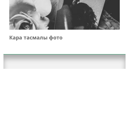
Кара тасмалы фото
Главная
Журнал турында
Редколлегия
Авторлар
Язылу
Фото