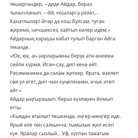
төшергәндер, – диде Айдар, бераз
тынычланып. – Әй, кошларга рәхәт...
Канатлылар! Әгәр дә кош булсам, туган
җиремә, һичшиксез, кайтып килер идем.»
Айдарның карашы кабат тулып барган Айга
текәлде.
«Юк, юк, аһ-зарларымны берүк әти-әниемә
сөйли күрмә. Исән-сау, дип кенә әйт.
Рәсимәкәемә дә сәлам җиткер. Ярата, өзелеп
сөя ул егет, дип чын күңелеңнән, ачык итеп
әйт.»
Айдар ыңгырашып, бераз күзләрен йомып
ятты.
«Кыядан егылып төшкәндә, эңгер-меңгер иде.
Ярый әле төн салкынча, тымызык җил исеп
куя. Яралар сызлый... Уф, күптән тамагым