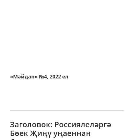
«Мәйдан» №4, 2022 ел
Заголовок: Россиялеләргә
Бөек Җиңү уңаеннан