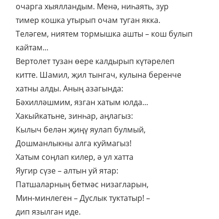
очарга хыялландым. Менә, ниһаять, зур
тимер кошка утырып очам туган якка.
Теләгем, ниятем тормышка ашты – кош булып
кайтам...
Вертолет тузан өере калдырып күтәрелеп
китте. Шамил, җил тынгач, кулына беренче
хатны алды. Аның азагында:
Бәхилләшмим, язган хатым юлда...
Хакыйкатьне, зинһар, аңлагыз:
Кылыч белән җиңү яулап булмый,
Дошманлыкны алга куймагыз!
Хатым соңлап килер, ә ул хатта
Яугир сүзе – алтын уй ятар:
Патшаларның бетмәс низагларын,
Мин-минлеген – Дуслык туктатыр! –
дип язылган иде.