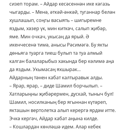
сизеп торам. – Айдар кесәсеннән ике кәгазь
чыгарды. – Менә, әткәй-әнкәй, туганнар белән
хушлашып, соңгы васыять – шигыремне
яздым, хәзер үк, мин киткәч, салып җибәр,
яме. Мин очкач, укысаң да ярый. Ә
икенчесенә тимә, анысы Рәсимәгә. Бу якты
дөньяга туарга тиеш булып та туа алмый
калган балаларыбыз хакында бер кәлимә аңа
да яздым. Укымасаң яхшырак...
Айдарның тәнен кабат калтыравык алды.
– Ярар, ярар, – диде Шамил борчылып. –
Хатларыңны җибәрермен, дускай, тыныч бул!
Шамил, носилканың бер ягыннан күтәреп,
якташын вертолетка алып керергә ярдәм итте.
Эчкә кергәч, Айдар кабат аңына килде.
– Кошлардан көнләшә идем. Алар кебек