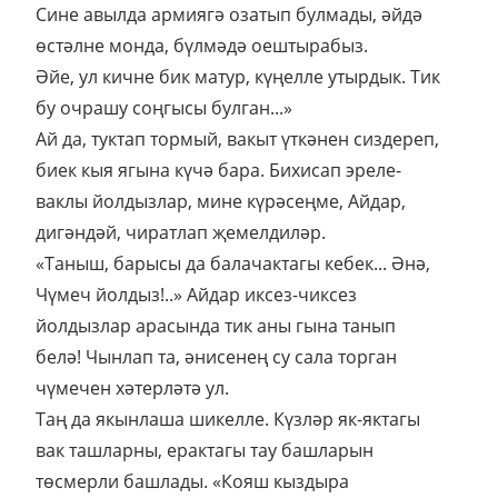
Сине авылда армиягә озатып булмады, әйдә
өстәлне монда, бүлмәдә оештырабыз.
Әйе, ул кичне бик матур, күңелле утырдык. Тик
бу очрашу соңгысы булган...»
Ай да, туктап тормый, вакыт үткәнен сиздереп,
биек кыя ягына күчә бара. Бихисап эреле-
ваклы йолдызлар, мине күрәсеңме, Айдар,
дигәндәй, чиратлап җемелдиләр.
«Таныш, барысы да балачактагы кебек... Әнә,
Чүмеч йолдыз!..» Айдар иксез-чиксез
йолдызлар арасында тик аны гына танып
белә! Чынлап та, әнисенең су сала торган
чүмечен хәтерләтә ул.
Таң да якынлаша шикелле. Күзләр як-яктагы
вак ташларны, ерактагы тау башларын
төсмерли башлады. «Кояш кыздыра