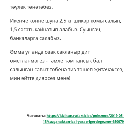
тәүлек төнәтәбез.
Икенче көнне шуңа 2,5 кг шикәр комы салып,
1,5 сәгать кайнатып алабыз. Суынгач,
банкаларга салабыз.
Әмма ул анда озак сакланыр дип
өметләнмәгез - тәмле һәм тансык бал
салынган савыт төбенә тиз төшеп җитәчәксез,
мин әйтте диярсез менә!
Чыганагы:
https://kiziltan.ru/articles/poleznoe/2019-05-
15/tuzganaktan-bal-yasap-lgerdegezme-650079