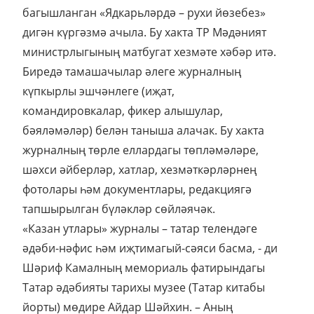
багышланган «Ядкарьләрдә – рухи йөзебез»
дигән күргәзмә ачыла.
Бу хакта ТР Мәдәният
министрлыгының матбугат хезмәте хәбәр итә.
Биредә тамашачылар әлеге журналның
күпкырлы эшчәнлеге (иҗат,
командировкалар, фикер алышулар,
бәяләмәләр) белән таныша алачак. Бу хакта
журналның төрле еллардагы төпләмәләре,
шәхси әйберләр, хатлар, хезмәткәрләрнең
фотолары һәм документлары, редакциягә
тапшырылган бүләкләр сөйләячәк.
«Казан утлары» журналы – татар телендәге
әдәби-нәфис һәм иҗтимагый-сәяси басма, - ди
Шәриф Камалның мемориаль фатирындагы
Татар әдәбияты тарихы музее (Татар китабы
йорты) мөдире Айдар Шәйхин. – Аның