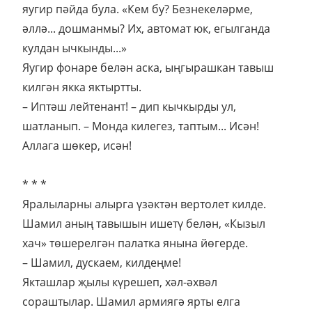
яугир пәйда була. «Кем бу? Безнекеләрме,
әллә... дошманмы? Их, автомат юк, егылганда
кулдан ычкынды...»
Яугир фонаре белән аска, ыңгырашкан тавыш
килгән якка яктыртты.
– Иптәш лейтенант! – дип кычкырды ул,
шатланып. – Монда килегез, таптым... Исән!
Аллага шөкер, исән!
* * *
Яралыларны алырга үзәктән вертолет килде.
Шамил аның тавышын ишетү белән, «Кызыл
хач» төшерелгән палатка янына йөгерде.
– Шамил, дускаем, килдеңме!
Якташлар җылы күрешеп, хәл-әхвәл
сораштылар. Шамил армиягә ярты елга