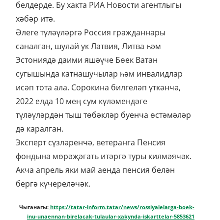
белдерде. Бу хакта РИА Новости агентлыгы
хәбәр итә.
Әлеге түләүләргә Россия гражданнары
саналган, шулай ук Латвия, Литва һәм
Эстониядә даими яшәүче Бөек Ватан
сугышында катнашучылар һәм инвалидлар
исәп тота ала. Сорокина билгеләп үткәнчә,
2022 елда 10 мең сум күләмендәге
түләүләрдән тыш төбәкләр буенча өстәмәләр
дә каралган.
Эксперт сүзләренчә, ветеранга Пенсия
фондына мөрәҗәгать итәргә туры килмәячәк.
Акча апрель яки май аенда пенсия белән
бергә күчереләчәк.
Чыганагы:
https://tatar-inform.tatar/news/rossiyalelarga-boek-
inu-unaennan-birelacak-tulaular-xakynda-iskarttelar-5853621