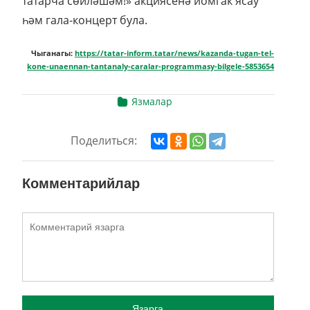
татарча сөйләшәм!» акциясенә йомгак ясау
һәм гала-концерт була.
Чыганагы:
https://tatar-inform.tatar/news/kazanda-tugan-tel-
kone-unaennan-tantanaly-caralar-programmasy-bilgele-5853654
Язмалар
Поделиться:
Комментарийлар
Язарга