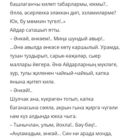
башлаганчы килеп табарлармы, юкмы?..
Әллә, әсирлеккә эләккән дип, эзләмиләрме?
Юк, бу мөмкин түгел!..»
Айдар саташып ятты.
– Әнкәй, әнкәем!.. Миңа шундый авыр!..
...Әнә авылда әнкәсе көтү каршылый. Урамда,
тузан туздырып, сарык-кәҗәләр, сыер
маллары йөгерә. Әнә Айдарларның мүкләге,
зур, тулы җиленен чайкый-чайкый, капка
янына җитеп килә.
– Әнкәй!..
Шулчак ана, күкрәген тотып, капка
баганасына сөялә, акрын гына җиргә чүгәли
һәм күз алдында юкка чыга.
– Тынычлан, улым, йокла!.. Бәү-бәү!..
«Аңламадым, әнкәй... Син ни арада монда,