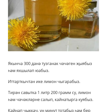
Якынча 300 данә тузганак чәчәген җыябыз
һәм яхшылап юабыз.
Иттарткычтан ике лимон чыгарабыз.
Тирән савытка 1 литр 200 грамм су, лимон
һәм чәчәкләрне салып, кайнатырга куябыз.
Кайнап чыккач, ун минут тотабыз һәм бер