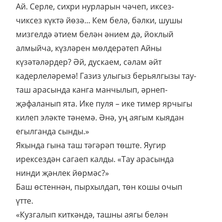
Ай. Серле, сихри нурларын чәчеп, иксез-
чиксез күктә йөзә... Кем белә, бәлки, шушы
мизгелдә әтием белән әнием дә, йоклый
алмыйча, күзләрен мөлдерәтеп Айны
күзәтәләрдер? Әй, дускаем, сәлам әйт
кадерлеләремә! Газиз улыгыз берьялгызы тау-
таш арасында канга манчылып, әрнеп-
җәфаланып ята. Ике пуля – ике тимер ярчыгы
килеп эләкте тәнемә. Әнә, уң аягым кыядан
егылганда сынды.»
Якында гына таш тәгәрәп төште. Яугир
ирексездән сагаеп калды. «Тау арасында
нинди җәнлек йөрмәс?»
Баш өстеннән, пырхылдап, төн кошы очып
үтте.
«Кузгалып киткәндә, ташны аягы белән