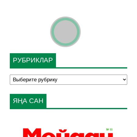
РУБРИКЛАР
ЯҢА САН