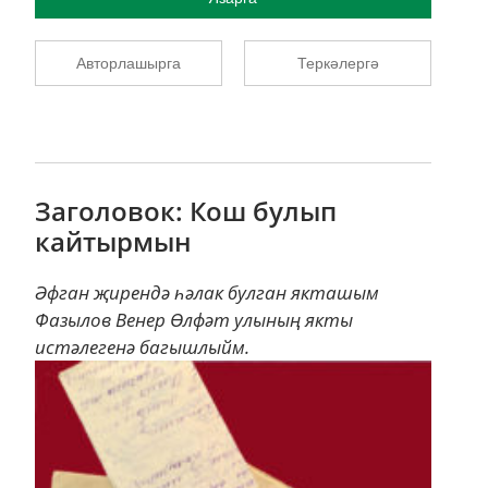
Авторлашырга
Теркәлергә
Заголовок: Кош булып
кайтырмын
Әфган җирендә һәлак булган якташым
Фазылов Венер Өлфәт улының якты
истәлегенә багышлыйм.