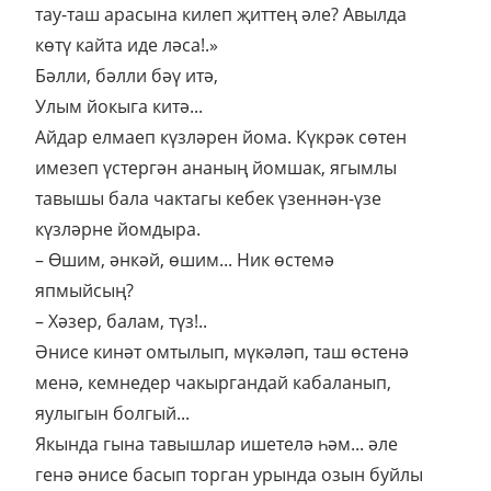
тау-таш арасына килеп җиттең әле? Авылда
көтү кайта иде ләса!.»
Бәлли, бәлли бәү итә,
Улым йокыга китә...
Айдар елмаеп күзләрен йома. Күкрәк сөтен
имезеп үстергән ананың йомшак, ягымлы
тавышы бала чактагы кебек үзеннән-үзе
күзләрне йомдыра.
– Өшим, әнкәй, өшим... Ник өстемә
япмыйсың?
– Хәзер, балам, түз!..
Әнисе кинәт омтылып, мүкәләп, таш өстенә
менә, кемнедер чакыргандай кабаланып,
яулыгын болгый...
Якында гына тавышлар ишетелә һәм... әле
генә әнисе басып торган урында озын буйлы