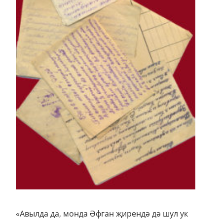
«Авылда да, монда Әфган җирендә дә шул ук