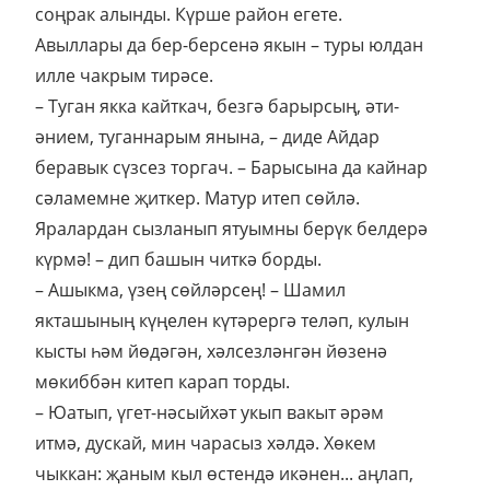
соңрак алынды. Күрше район егете.
Авыллары да бер-берсенә якын – туры юлдан
илле чакрым тирәсе.
– Туган якка кайткач, безгә барырсың, әти-
әнием, туганнарым янына, – диде Айдар
беравык сүзсез торгач. – Барысына да кайнар
сәламемне җиткер. Матур итеп сөйлә.
Яралардан сызланып ятуымны берүк белдерә
күрмә! – дип башын читкә борды.
– Ашыкма, үзең сөйләрсең! – Шамил
якташының күңелен күтәрергә теләп, кулын
кысты һәм йөдәгән, хәлсезләнгән йөзенә
мөкиббән китеп карап торды.
– Юатып, үгет-нәсыйхәт укып вакыт әрәм
итмә, дускай, мин чарасыз хәлдә. Хөкем
чыккан: җаным кыл өстендә икәнен... аңлап,