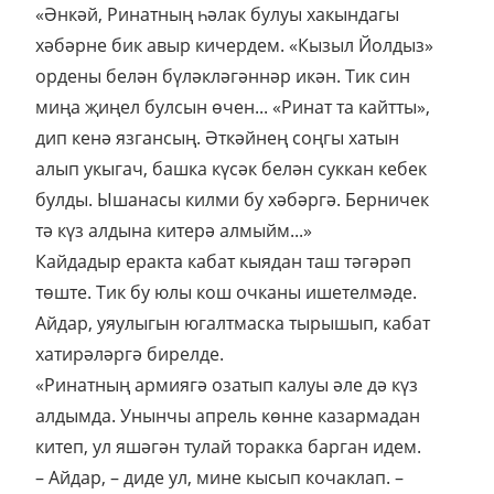
«Әнкәй, Ринатның һәлак булуы хакындагы
хәбәрне бик авыр кичердем. «Кызыл Йолдыз»
ордены белән бүләкләгәннәр икән. Тик син
миңа җиңел булсын өчен... «Ринат та кайтты»,
дип кенә язгансың. Әткәйнең соңгы хатын
алып укыгач, башка күсәк белән суккан кебек
булды. Ышанасы килми бу хәбәргә. Берничек
тә күз алдына китерә алмыйм...»
Кайдадыр еракта кабат кыядан таш тәгәрәп
төште. Тик бу юлы кош очканы ишетелмәде.
Айдар, уяулыгын югалтмаска тырышып, кабат
хатирәләргә бирелде.
«Ринатның армиягә озатып калуы әле дә күз
алдымда. Унынчы апрель көнне казармадан
китеп, ул яшәгән тулай торакка барган идем.
– Айдар, – диде ул, мине кысып кочаклап. –