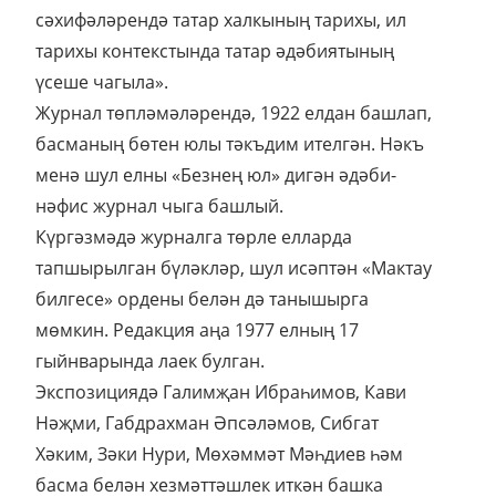
сәхифәләрендә татар халкының тарихы, ил
тарихы контекстында татар әдәбиятының
үсеше чагыла».
Журнал төпләмәләрендә, 1922 елдан башлап,
басманың бөтен юлы тәкъдим ителгән. Нәкъ
менә шул елны «Безнең юл» дигән әдәби-
нәфис журнал чыга башлый.
Күргәзмәдә журналга төрле елларда
тапшырылган бүләкләр, шул исәптән «Мактау
билгесе» ордены белән дә танышырга
мөмкин. Редакция аңа 1977 елның 17
гыйнварында лаек булган.
Экспозициядә Галимҗан Ибраһимов, Кави
Нәҗми, Габдрахман Әпсәләмов, Сибгат
Хәким, Зәки Нури, Мөхәммәт Мәһдиев һәм
басма белән хезмәттәшлек иткән башка