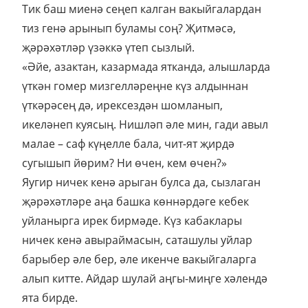
Тик баш миенә сеңеп калган вакыйгалардан
тиз генә арынып буламы соң? Җитмәсә,
җәрәхәтләр үзәккә үтеп сызлый.
«Әйе, азактан, казармада ятканда, алышларда
үткән гомер мизгелләреңне күз алдыннан
үткәрәсең дә, ирексездән шомланып,
икеләнеп куясың. Нишләп әле мин, гади авыл
малае – саф күңелле бала, чит-ят җирдә
сугышып йөрим? Ни өчен, кем өчен?»
Яугир ничек кенә арыган булса да, сызлаган
җәрәхәтләре аңа башка көннәрдәге кебек
уйланырга ирек бирмәде. Күз кабаклары
ничек кенә авыраймасын, саташулы уйлар
барыбер әле бер, әле икенче вакыйгаларга
алып китте. Айдар шулай аңгы-миңге хәлендә
ята бирде.