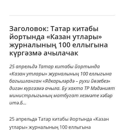
Заголовок: Татар китабы
йортында «Казан утлары»
журналының 100 еллыгына
күргәзмә ачылачак
25 апрельдә Татар китабы йортында
«Казан утлары» журналының 100 еллыгына
багышланган «Ядкарьләрдә – рухи йөзебез»
дигән күргәзмә ачыла. Бу хакта ТР Мәдәният
министрлыгының матбугат хезмәте хәбәр
итә.Б...
25 апрельдә Татар китабы йортында «Казан
утлары» журналының 100 еллыгына