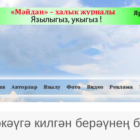
ия
Авторлар
Язылу
Фото
Видео
Реклама
кәүгә килгән берәүнең 