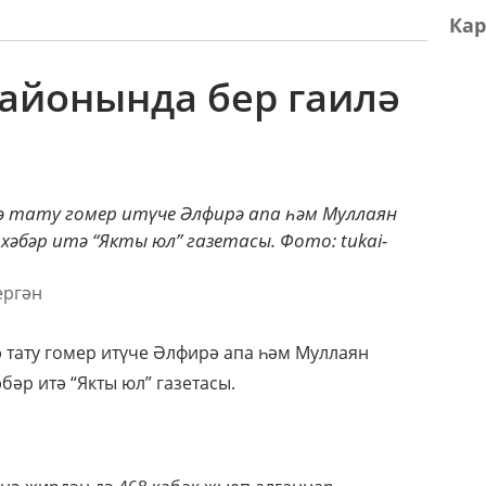
Кар
районында бер гаилә
гә тату гомер итүче Әлфирә апа һәм Муллаян
хәбәр итә “Якты юл” газетасы. Фото: tukai-
 тату гомер итүче Әлфирә апа һәм Муллаян
бәр итә “Якты юл” газетасы.