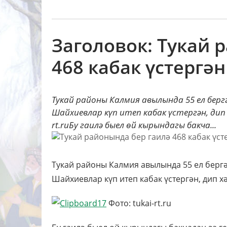
Заголовок: Тукай 
468 кабак үстергән
Тукай районы Калмия авылында 55 ел бер
Шайхиевлар күп итеп кабак үстергән, дип 
rt.ruБу гаилә быел өй кырындагы бакча...
Тукай районы Калмия авылында 55 ел бергә
Шайхиевлар күп итеп кабак үстергән, дип хә
Фото: tukai-rt.ru