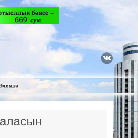
Элемтә
баласын