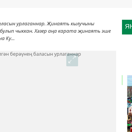
баласын урлаганнар. Җинаять кылучыны
Я
 булып чыккан. Хәзер аңа карата җинаять эше
 Ку...