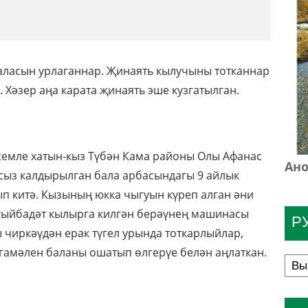
аласын урлаганнар. Җинаять кылучыны тотканнар
. Хәзер аңа карата җинаять эше кузгатылган.
исемле хатын-кыз Түбән Кама районы Олы Афанас
Ано
сыз калдырылган бала арбасындагы 9 айлык
ып китә. Кызының юкка чыгуын күреп алган әни
е гыйбадәт кылырга килгән берәүнең машинасы
Р
 чиркәүдән ерак түгел урында тоткарлыйлар,
 гамәлен баланы ошатып өлгерүе белән аңлаткан.