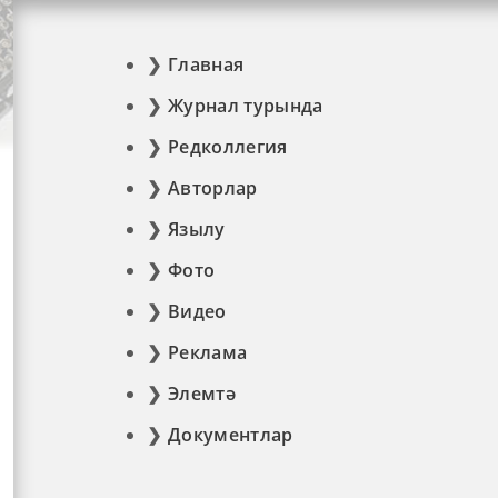
Главная
Журнал турында
Редколлегия
Авторлар
Язылу
Фото
Видео
Реклама
Элемтә
Документлар