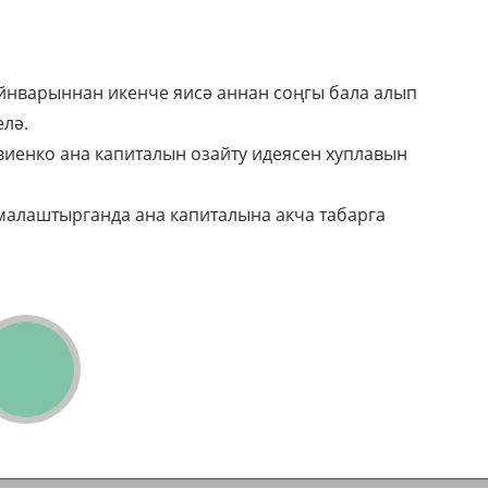
ыйнварыннан икенче яисә аннан соңгы бала алып
елә.
иенко ана капиталын озайту идеясен хуплавын
малаштырганда ана капиталына акча табарга