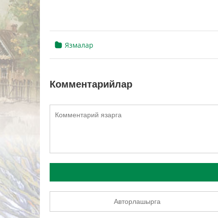
Язмалар
Комментарийлар
Авторлашырга