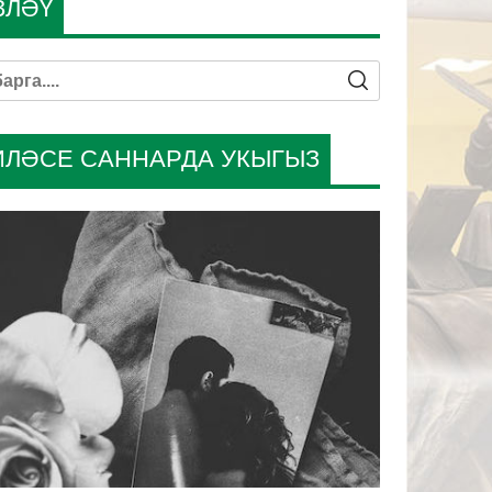
ЗЛӘҮ
ИЛӘСЕ САННАРДА УКЫГЫЗ