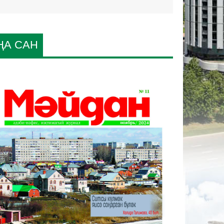
ҢА САН