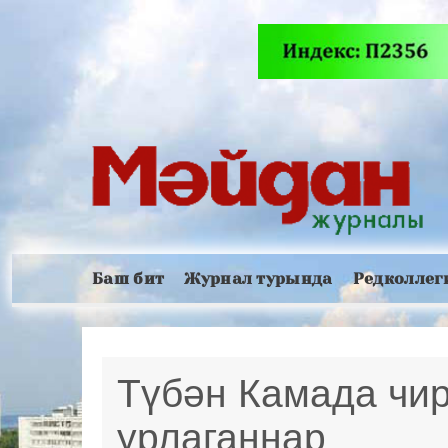
Баш бит
Журнал турында
Редколлег
Түбән Камада чир
урлаганнар