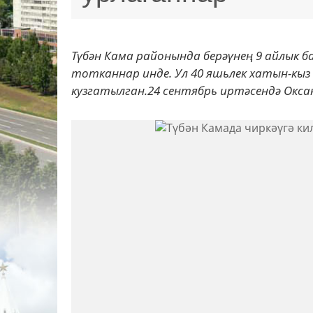
Түбән Кама районында берәүнең 9 айлык 
тотканнар инде. Ул 40 яшьлек хатын-кыз
кузгатылган.24 сентябрь иртәсендә Оксана