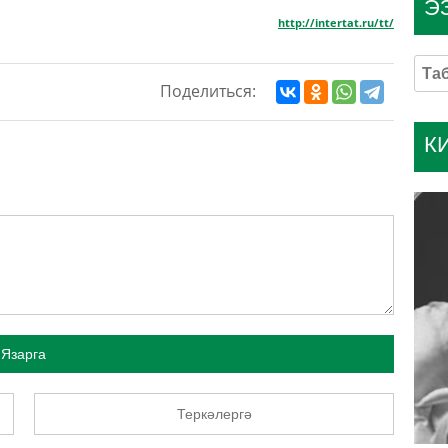
Э
http://intertat.ru/tt/
Поделиться:
К
Язарга
Теркәлергә