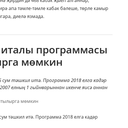
нә җирдән дә 468 кабак җыеп алганнар,
ирә апа тәмле-тәмле кабак бәлеше, төрле камыр
ара, диелә язмада.
апиталы программасы
ырга мөмкин
6 сум тәшкил итә. Программа 2018 елга кадәр
007 елның 1 гыйнварыннан икенче яисә аннан
сум тәшкил итә. Программа 2018 елга кадәр