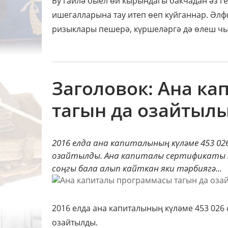
Бу гаилә быел өй кырындагы бакчадан әз ге
ишегалларына тау итеп өеп куйганнар. Әлф
ризыклары пешерә, күршеләргә дә өлеш чыг
Заголовок: Ана к
тагын да озайтыл
2016 елда ана капиталының күләме 453 02
озайтылды. Ана капиталы сертификаты 2
соңгы бала алып кайткан яки тәрбиягә...
2016 елда ана капиталының күләме 453 026 
озайтылды.