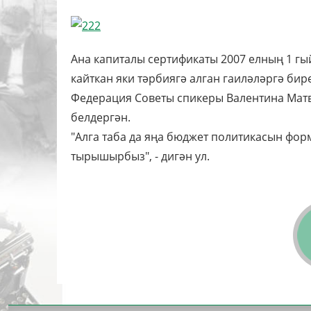
Ана капиталы сертификаты 2007 елның 1 г
кайткан яки тәрбиягә алган гаиләләргә бир
Федерация Советы спикеры Валентина Матв
белдергән.
"Алга таба да яңа бюджет политикасын фор
тырышырбыз", - дигән ул.