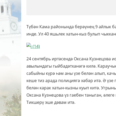
Түбән Кама районында берәүнең 9 айлык б
инде. Ул 40 яшьлек хатын-кыз булып чыккан
24 сентябрь иртәсендә Оксана Кузнецова 
авылындагы гыйбадәтханәгә килә. Караучы
сабыйны күрә һәм аны үзе белән алып, кач
кеше тиз арада полициягә хәбәр итә. Ә үз
белән карак хатын-кызны куып китә. Угрыны
Оксана Кузнецова үз гаебен таныган, әлеге
Тикшерү эше дәвам итә.