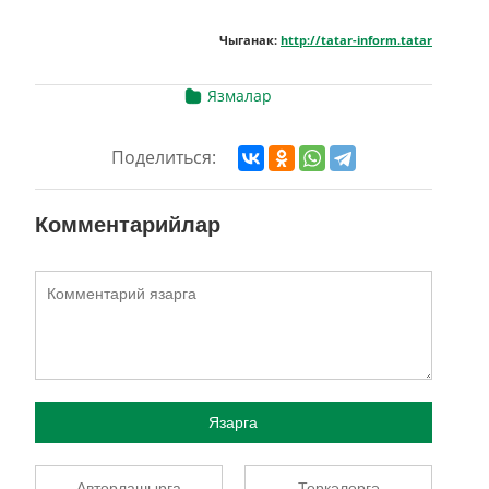
Чыганак:
http://tatar-inform.tatar
Язмалар
Поделиться:
Комментарийлар
Язарга
Авторлашырга
Теркәлергә