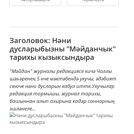
Заголовок: Нәни
дусларыбызны "Мәйданчык"
тарихы кызыксындыра
"Мәйдан" журналы редакциясе кичә Чаллы
шәһәренең 5 нче мәктәбендә укучы, әдәбият
сөюче нәни дусларын кабул итте.Укучылар
редакция тормышы, журнал тарихы,
башыннан алып ахырына кадәр саннарның
эшләнеле...