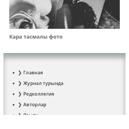
Кара тасмалы фото
Главная
Журнал турында
Редколлегия
Авторлар
Язылу
Фото