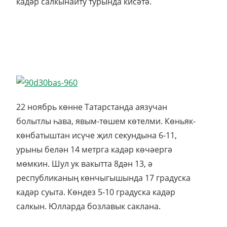
кадәр салкынайту турында кисәтә.
22 ноябрь көнне Татарстанда аязучан
болытлы һава, явым-төшем көтелми. Көньяк-
көнбатыштан исүче җил секундына 6-11,
урыны белән 14 метрга кадәр көчәергә
мөмкин. Шул ук вакытта 8дән 13, ә
республиканың көнчыгышында 17 градуска
кадәр суыта. Көндез 5-10 градуска кадәр
салкын. Юлларда бозлавык саклана.