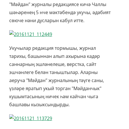
"Мәйдан" журналы редакциясе кичә Чаллы
шәһәренең 5 нче мәктәбендә укучы, әдәбият
сөюче нәни дусларын кабул итте.
Укучылар редакция тормышы, журнал
тарихы, башыннан алып ахырына кадәр
саннарның эшләнелеше, верстка, сайт
эшчәнлеге белән таныштылар. Аларны
аеруча "Мәйдан" журналының тәүге саны,
үзләре яратып укый торган "Мәйданчык"
кушымтасының ничек һәм кайчан чыга
башлавы кызыксындырды.