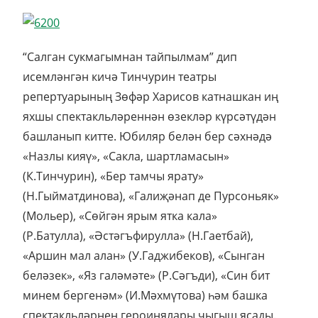
“Салган сукмагымнан тайпылмам” дип
исемләнгән кичә Тинчурин театры
репертуарының Зөфәр Харисов катнашкан иң
яхшы спектакльләреннән өзекләр күрсәтүдән
башланып китте. Юбиляр белән бер сәхнәдә
«Назлы кияү», «Сакла, шартламасын»
(К.Тинчурин), «Бер тамчы ярату»
(Н.Гыйматдинова), «Галиҗәнап де Пурсоньяк»
(Мольер), «Сөйгән ярым ятка кала»
(Р.Батулла), «Әстәгъфирулла» (Н.Гаетбай),
«Аршин мал алан» (У.Гаджибеков), «Сынган
беләзек», «Яз галәмәте» (Р.Сәгъди), «Син бит
минем бергенәм» (И.Мәхмүтова) һәм башка
спектакльләрнең героинялары чыгыш ясады.