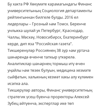
Бу хакта РФ Хөкүмәте карамагындагы Финанс
университетының Социология департаменты
рейтингыннан билгеле булды. 2016 ел
лидерлары – Грозный һәм Томск. Беренче
унлыкка шулай ук Петербург, Краснодар,
Чаллы, Мәскәү, Новосибирск, Екатеринбург
керде, дип яза “Российская газета”.
Тикшеренүләр Россиянең 38 зур һәм уртача
шәһәрендә өченче тапкыр үткәрелә.
Аналитиклар шәһәрнең тормыш итү өчен
уңайлы һәм төзек булуын, медицина хезмәте
сыйфатын, халыкның хезмәт хакы алу күләмен
исәпкә ала.
Тикшерүләр авторы, Финанс университетның
стратегик үсеш буенча проректоры Алексей
Зубец әйтүенчә, экспертлар ике төп