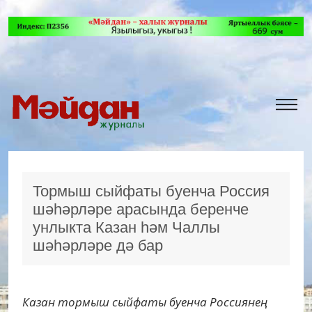
Тормыш сыйфаты буенча Россия
шәһәрләре арасында беренче
унлыкта Казан һәм Чаллы
шәһәрләре дә бар
Казан тормыш сыйфаты буенча Россиянең