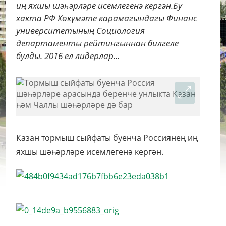
иң яхшы шәһәрләре исемлегенә кергән.Бу
хакта РФ Хөкүмәте карамагындагы Финанс
университетының Социология
департаменты рейтингыннан билгеле
булды. 2016 ел лидерлар...
Казан тормыш сыйфаты буенча Россиянең иң
яхшы шәһәрләре исемлегенә кергән.