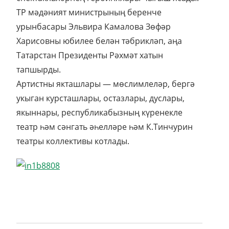
ТР мәдәният министрының беренче
урынбасары Эльвира Камалова Зөфәр
Харисовны юбилее белән тәбрикләп, аңа
Татарстан Президенты Рәхмәт хатын
тапшырды.
Артистны якташлары — мөслимлеләр, бергә
укыган курсташлары, остазлары, дуслары,
якыннары, республикабызның күренекле
театр һәм сәнгать әһелләре һәм К.Тинчурин
театры коллективы котлады.