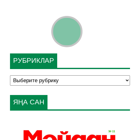
РУБРИКЛАР
ЯҢА САН