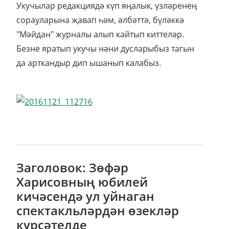
Укучылар редакциядә күп яңалык, үзләренең
сорауларына җавап һәм, әлбәттә, бүләккә
"Мәйдан" журналы алып кайтып киттеләр.
Безне яратып укучы нәни дусларыбыз тагын
да арткандыр дип ышанып калабыз.
Заголовок: Зөфәр
Харисовның юбилей
кичәсендә ул уйнаган
спектакльләрдән өзекләр
күрсәтелде