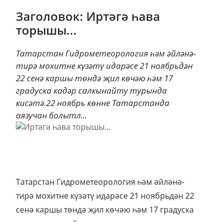
Заголовок: Иртәгә һава
торышы...
Татарстан Гидрометеорология һәм әйләнә-
тирә мохитне күзәтү идарәсе 21 ноябрьдән
22 сенә каршы төндә җил көчәю һәм 17
градуска кадәр салкынайту турында
кисәтә.22 ноябрь көнне Татарстанда
аязучан болытл...
Татарстан Гидрометеорология һәм әйләнә-
тирә мохитне күзәтү идарәсе 21 ноябрьдән 22
сенә каршы төндә җил көчәю һәм 17 градуска