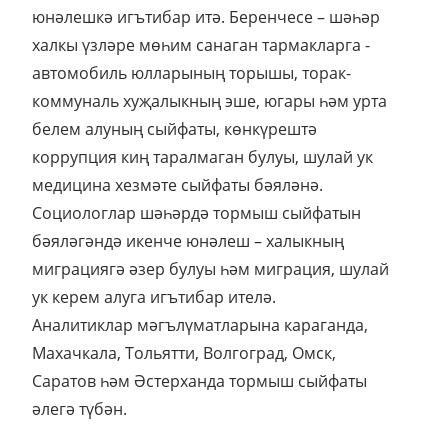
юнәлешкә игътибар итә. Беренчесе – шәһәр
халкы үзләре мөһим санаган тармакларга -
автомобиль юлларының торышы, торак-
коммуналь хуҗалыкның эше, югары һәм урта
белем алуның сыйфаты, көнкүрештә
коррупция киң таралмаган булуы, шулай ук
медицина хезмәте сыйфаты бәяләнә.
Социологлар шәһәрдә тормыш сыйфатын
бәяләгәндә икенче юнәлеш – халыкның
миграциягә әзер булуы һәм миграция, шулай
ук керем алуга игътибар ителә.
Аналитиклар мәгълүматларына караганда,
Махачкала, Тольятти, Волгоград, Омск,
Саратов һәм Әстерханда тормыш сыйфаты
әлегә түбән.