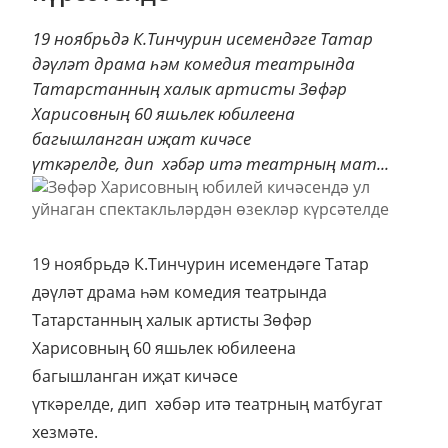
19 ноябрьдә К.Тинчурин исемендәге Татар
дәүләт драма һәм комедия театрында
Татарстанның халык артисты Зөфәр
Харисовның 60 яшьлек юбилеена
багышланган иҗат кичәсе
үткәрелде, дип хәбәр итә театрның мат...
19 ноябрьдә К.Тинчурин исемендәге Татар
дәүләт драма һәм комедия театрында
Татарстанның халык артисты Зөфәр
Харисовның 60 яшьлек юбилеена
багышланган иҗат кичәсе
үткәрелде, дип хәбәр итә театрның матбугат
хезмәте.