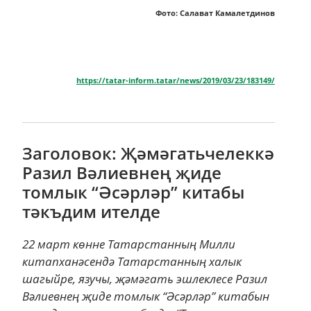
Фото: Салават Камалетдинов
https://tatar-inform.tatar/news/2019/03/23/183149/
Заголовок: Җәмәгатьчелеккә
Разил Вәлиевнең җиде
томлык “Әсәрләр” китабы
тәкъдим ителде
22 март көнне Татарстанның Милли
китапханәсендә Татарстанның халык
шагыйре, язучы, җәмәгать эшлеклесе Разил
Вәлиевнең җиде томлык “Әсәрләр” китабын