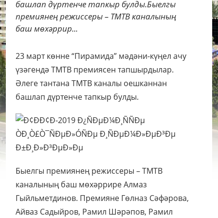
башлап дүртенче тапкыр булды.Быелгы
премиянең режиссеры – ТМТВ каналының
баш мөхәррир...
23 март көнне “Пирамида” мәдәни-күңел ачу
үзәгендә ТМТВ премиясен тапшырдылар.
Әлеге тантана ТМТВ каналы оешканнан
башлап дүртенче тапкыр булды.
Быелгы премиянең режиссеры – ТМТВ
каналының баш мөхәррире Алмаз
Гыйльметдинов. Премияне Гөлназ Сәфәрова,
Айваз Садыйров, Рамил Шәрәпов, Рамил