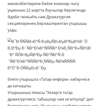
мөнәсәбәтләренә бәйле язмалар чыгу
уңаеннан 22 мартта Язучылар берлегендә
Әдәби тәнкыйть һәм Драматургия
секцияләренең берләштерелгән утырышы
узды.
Әлеге утырышта «Татар-информ» хәбәрчесе
дә катнашты.
Утырышның темасы “Хәзерге татар
драматургиясе: табышлар һәм югалтулар” дип
билгеләнгән иде. Утырышны әдәбият галиме,