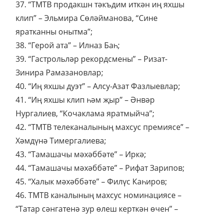
37. “ТМТВ продакшн тәкъдим иткән иң яхшы
клип” – Эльмира Сөләйманова, “Сине
яратканны онытма”;
38. “Герой ата” – Илназ Баһ;
39. “Гастрольләр рекордсмены” – Ризат-
Зинира Рамазановлар;
40. “Иң яхшы дуэт” – Алсу-Азат Фазлыевлар;
41. “Иң яхшы клип һәм җыр” – Әнвәр
Нургалиев, “Кочаклама яратмыйча”;
42. “ТМТВ телеканалының махсус премиясе” –
Хәмдүнә Тимергалиева;
43. “Тамашачы мәхәббәте” – Иркә;
44. “Тамашачы мәхәббәте” – Рифат Зарипов;
45. “Халык мәхәббәте” – Филүс Каһиров;
46. ТМТВ каналының махсус номинациясе –
“Татар сәнгатенә зур өлеш керткән өчен” –