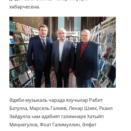
хәбәрчесенә.
Әдәби-музыкаль чарада язучылар Рабит
Батулла, Марсель Галиев, Ленар Шәех, Ркаил
Зәйдулла һәм әдәбият галимнәре Хатыйп
Миңнегулов, Фоат Галимуллин, Әлфәт