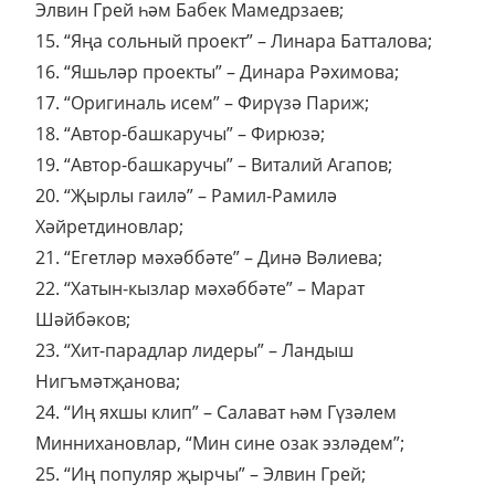
Элвин Грей һәм Бабек Мамедрзаев;
15. “Яңа сольный проект” – Линара Батталова;
16. “Яшьләр проекты” – Динара Рәхимова;
17. “Оригиналь исем” – Фирүзә Париж;
18. “Автор-башкаручы” – Фирюзә;
19. “Автор-башкаручы” – Виталий Агапов;
20. “Җырлы гаилә” – Рамил-Рамилә
Хәйретдиновлар;
21. “Егетләр мәхәббәте” – Динә Вәлиева;
22. “Хатын-кызлар мәхәббәте” – Марат
Шәйбәков;
23. “Хит-парадлар лидеры” – Ландыш
Нигъмәтҗанова;
24. “Иң яхшы клип” – Салават һәм Гүзәлем
Миннихановлар, “Мин сине озак эзләдем”;
25. “Иң популяр җырчы” – Элвин Грей;