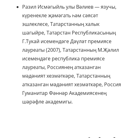
Разил Исмәгыйль улы Вәлиев — язучы,
күренекле җәмәгать һәм сәясәт
эшлеклесе, Татарстанның халык
шагыйре, Татарстан Республикасының
Г.Тукай исемендәге Дәүләт премиясе
лауреаты (2007), Татарстанның М.Җәлил
исемендәге республика премиясе
лауреаты, Россиянең атказанган
мәдәният хезмәткәре, Татарстанның
атказанган мәдәният хезмәткәре, Россия
Гуманитар Фәннәр Академиясенең
шәрәфле академигы.