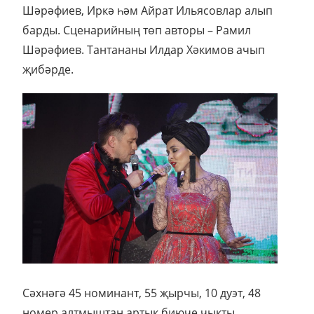
Шәрәфиев, Иркә һәм Айрат Ильясовлар алып
барды. Сценарийның төп авторы – Рамил
Шәрәфиев. Тантананы Илдар Хәкимов ачып
җибәрде.
Сәхнәгә 45 номинант, 55 җырчы, 10 дуэт, 48
номер,алтмыштан артык биюче чыкты.