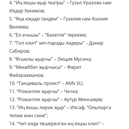
4. “Иң яхшы җыр театры” – Гүзәл Уразова һәм
Илдар Хәкимов;
5. “Яңа иҗади тандем” – Гүзәлия һәм Азалия
Вәлиева;
6. “Ел ачышы” – “Бәхетле” төркеме;
7. “Топ клип” хит-парады лидеры” – Данир
Сабиров;
8. “Ягымлы җырчы” – Люция Мусина;
9. “Мәхәббәт җырчысы” – Фәрит
Фәйзрахманов;
10. “Танцеваль проект” – ANN SU;
11. “Романтик җырчы” – Чәчкә;
12. “Романтик җырчы” – Артур Минһаҗев;
13. “Иң яхшы лирик җыр” – Илсаф, “Онытырга
телим мин сине”;
14. “Чит илдә төшерелгән иң яхшы клип” –