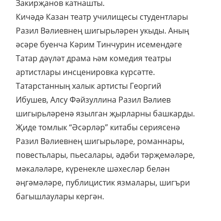
Закирҗанов катнашты.
Кичәдә Казан театр училищесы студентлары
Разил Вәлиевнең шигырьләрен укыды. Аның
әсәре буенча Кәрим Тинчурин исемендәге
Татар дәүләт драма һәм комедия театры
артистлары инсценировка күрсәтте.
Татарстанның халык артисты Георгий
Ибушев, Алсу Фәйзуллина Разил Вәлиев
шигырьләренә язылган җырларны башкарды.
Җиде томлык “Әсәрләр” китабы сериясенә
Разил Вәлиевнең шигырьләре, романнары,
повестьлары, пьесалары, әдәби тәрҗемәләре,
мәкаләләре, күренекле шәхесләр белән
әңгәмәләре, публицистик язмалары, шигъри
багышлаулары кергән.