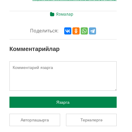
Язмалар
Поделиться:
Комментарийлар
Язарга
Авторлашырга
Теркәлергә