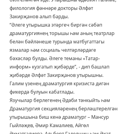
филология фәннәре докторы Әлфәт
Закирҗанов алып барды.
“Әлеге утырышка этәргеч биргән сәбәп
драматургиянең торышы һәм аның театрлар
белән бәйләнеше турында матбугаттагы
язмалар һәм социаль челтәрләрдәге
бәхәсләр булды. Әлеге теманы «Татар-
информ» кузгатып җибәрде”, - дип башлап
җибәрде Әлфәт Закирҗанов утырышны.
Галим үзенең драматургия кризиста дигән
фикердә булуын кабатлады.
Язучылар берлегенең Әдәби тәнкыйть һәм
Драматургия секцияләренең берләштерелгән
утырышына биш кенә драматург – Мансур
Гыйләҗев, Әмир Камалиев, Айгөл
Әхмәтгалиева, Альберт Гаделшин һәм Әхәт