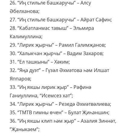
26. “Иң стильле башкаручы” – Алсу
Әбелханова;
27. “Иң стильле башкаручы” – Айрат Сафин;
28. “Кабатланмас тавыш” – Эльмира
Кәлимуллина;
29. “Лирик җырчы” – Рамил Галимҗанов;
30. “Халыкчан җырчы” – Вадим Захаров;
31. “Ел ташкыны” – Хәким;
32. “Яңа дуэт” – Гүзәл Әхмәтова һәм Илшат
Яппаров;
33. “Иң яхшы лирик җыр” – Рәфинә
Ганиуллина, “Исемсез хат”;
34. “Лирик җырчы” – Резедә Әхмәтвәлиева;
35. “ТМТВ гимны өчен” – Булат Җиһаншин;
36. “Иң яхшы клип һәм җыр” – Азалия Зиннәт,
”Җаныкаем”;