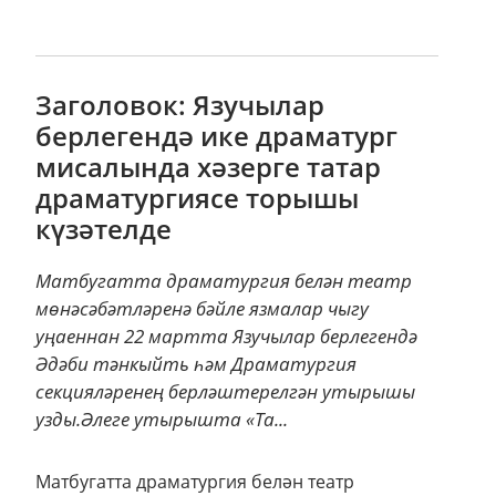
Заголовок: Язучылар
берлегендә ике драматург
мисалында хәзерге татар
драматургиясе торышы
күзәтелде
Матбугатта драматургия белән театр
мөнәсәбәтләренә бәйле язмалар чыгу
уңаеннан 22 мартта Язучылар берлегендә
Әдәби тәнкыйть һәм Драматургия
секцияләренең берләштерелгән утырышы
узды.Әлеге утырышта «Та...
Матбугатта драматургия белән театр