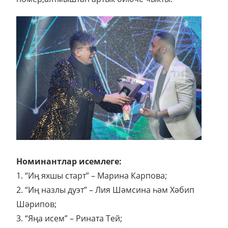
Номинантлар исемлеге:
1. “Иң яхшы старт” – Марина Карпова;
2. “Иң назлы дуэт” – Лия Шәмсина һәм Хәбип
Шәрипов;
3. “Яңа исем” – Рината Тей;