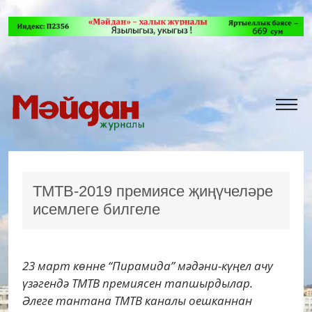
ТМТВ-2019 премиясе җиңүчеләре
исемлеге билгеле
23 март көнне “Пирамида” мәдәни-күңел ачу
үзәгендә ТМТВ премиясен тапшырдылар.
Әлеге тантана ТМТВ каналы оешканнан