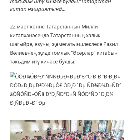
тәкъдим итү кичәсе булды.“Татарстан
китап нәшриятынд...
22 март көнне Татарстанның Милли
китапханәсендә Татарстанның халык
шагыйре, язучы, җәмәгать эшлеклесе Разил
Вәлиевнең җиде томлык “Әсәрләр” китабын
тәкъдим итү кичәсе булды.