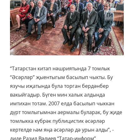
“Татарстан китап нәшриятында 7 томлык
“Әсәрләр” җыентыгым басылып чыкты. Бу
язучы иҗатында була торган бердәнбер
вакыйгадыр. Бүген мин халык алдында
имтихан тотам. 2007 елда басылып чыккан
дүрт томлыгымнан аермалы буларак, бу җиде
томлыкка күбрәк публицистик әсәрләр
кертелде һәм яңа әсәрләр дә урын алды”, -
диде Разил Вәлиев “Татар-информ”