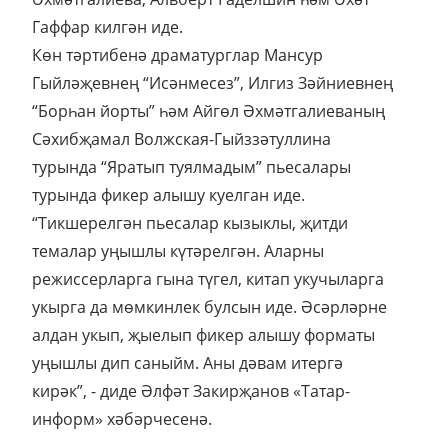
Гаффар килгән иде.
Көн тәртибенә драматурглар Мансур
Гыйләҗевнең “Исәнмесез”, Илгиз Зәйниевнең
“Борһан йорты” һәм Айгөл Әхмәтгалиеваның
Сәхибҗамал Волжская-Гыйззәтуллина
турында “Яратып туялмадым” пьесалары
турында фикер алышу куелган иде.
“Тикшерелгән пьесалар кызыклы, җитди
темалар уңышлы күтәрелгән. Аларны
режиссерларга гына түгел, китап укучыларга
укырга да мөмкинлек булсын иде. Әсәрләрне
алдан укып, җыелып фикер алышу форматы
уңышлы дип саныйм. Аны дәвам итергә
кирәк”, - диде Әлфәт Закирҗанов «Татар-
информ» хәбәрчесенә.