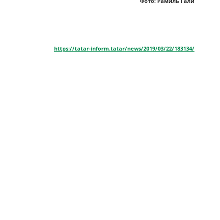
Фото: Рамиль Гали
https://tatar-inform.tatar/news/2019/03/22/183134/
РУБРИКЛАР
ЯҢА САН