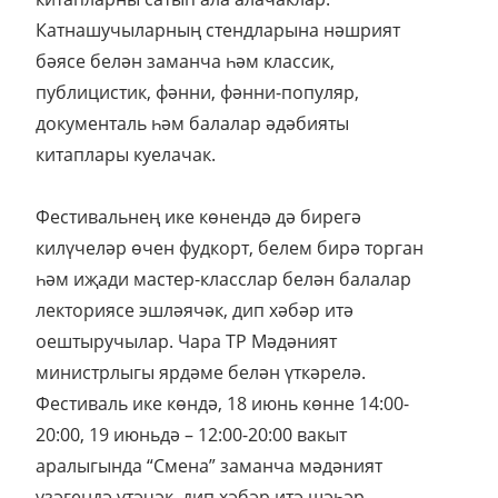
Катнашучыларның стендларына нәшрият
бәясе белән заманча һәм классик,
публицистик, фәнни, фәнни-популяр,
документаль һәм балалар әдәбияты
китаплары куелачак.
Фестивальнең ике көнендә дә бирегә
килүчеләр өчен фудкорт, белем бирә торган
һәм иҗади мастер-класслар белән балалар
лекториясе эшләячәк, дип хәбәр итә
оештыручылар. Чара ТР Мәдәният
министрлыгы ярдәме белән үткәрелә.
Фестиваль ике көндә, 18 июнь көнне 14:00-
20:00, 19 июньдә – 12:00-20:00 вакыт
аралыгында “Смена” заманча мәдәният
үзәгендә үтәчәк, дип хәбәр итә шәһәр