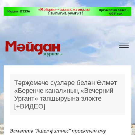
Тәрҗемәче сүзләре белән Әлмәт
«Беренче канал»ның «Вечерний
Ургант» тапшыруына эләкте
[+ВИДЕО]
Әлмәттә “Яшел фитнес” проектын ачу