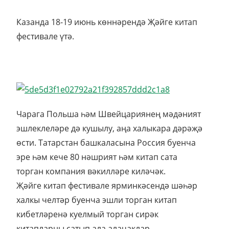
Казанда 18-19 июнь көннәрендә Җәйге китап
фестивале үтә.
Чарага Польша һәм Швейцариянең мәдәният
эшлеклеләре дә кушылу, аңа халыкара дәрәҗә
өсти. Татарстан башкаласына Россия буенча
эре һәм кече 80 нәшрият һәм китап сата
торган компания вәкилләре киләчәк.
Җәйге китап фестивале ярминкәсендә шәһәр
халкы челтәр буенча эшли торган китап
кибетләренә куелмый торган сирәк
китапларны сатып ала алачаклар.