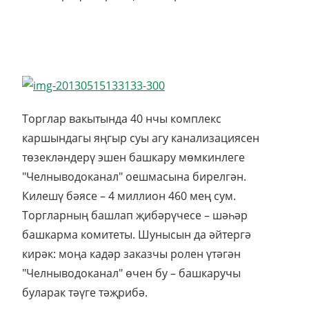
Торглар вакытында 40 нчы комплекс
каршындагы яңгыр суы агу канализациясен
төзекләндерү эшен башкару мөмкинлеге
"Челныводоканал" оешмасына бирелгән.
Килешү бәясе – 4 миллион 460 мең сум.
Торгларның башлап җибәрүчесе – шәһәр
башкарма комитеты. Шунысын да әйтергә
кирәк: моңа кадәр заказчы ролен үтәгән
"Челныводоканал" өчен бу – башкаручы
буларак тәүге тәҗрибә.