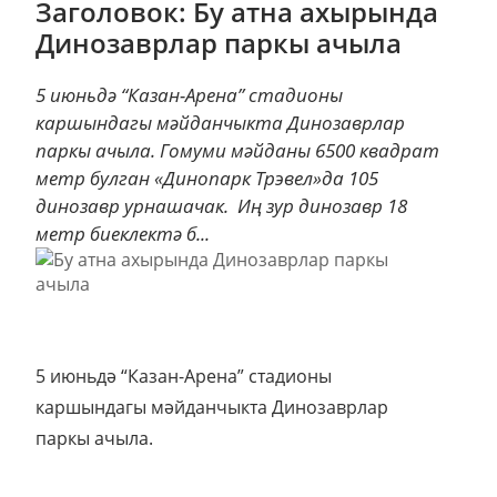
Заголовок: Бу атна ахырында
Динозаврлар паркы ачыла
5 июньдә “Казан-Арена” стадионы
каршындагы мәйданчыкта Динозаврлар
паркы ачыла. Гомуми мәйданы 6500 квадрат
метр булган «Динопарк Трэвел»да 105
динозавр урнашачак. Иң зур динозавр 18
метр биеклектә б...
5 июньдә “Казан-Арена” стадионы
каршындагы мәйданчыкта Динозаврлар
паркы ачыла.