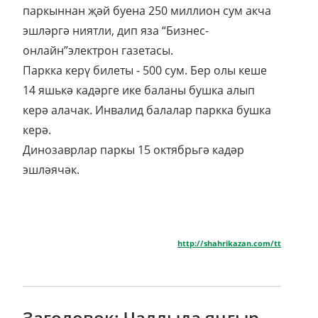
паркыннан җәй буена 250 миллион сум акча
эшләргә ниятли, дип яза “Бизнес-
онлайн”электрон газетасы.
Паркка керү билеты - 500 сум. Бер олы кеше
14 яшькә кадәрге ике баланы бушка алып
керә алачак. Инвалид балалар паркка бушка
керә.
Динозаврлар паркы 15 октябрьгә кадәр
эшләячәк.
http://shahrikazan.com/tt
Заголовок: Чаллыда яңгыр