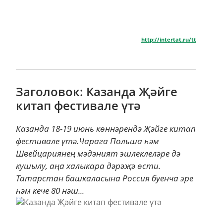
http://intertat.ru/tt
Заголовок: Казанда Җәйге
китап фестивале үтә
Казанда 18-19 июнь көннәрендә Җәйге китап
фестивале үтә.Чарага Польша һәм
Швейцариянең мәдәният эшлеклеләре дә
кушылу, аңа халыкара дәрәҗә өсти.
Татарстан башкаласына Россия буенча эре
һәм кече 80 нәш...