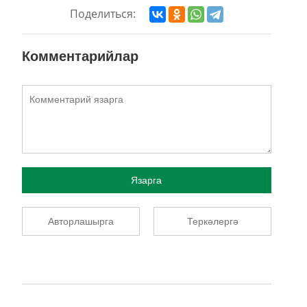
Поделиться:
Комментарийлар
Язарга
Авторлашырга
Теркәлергә