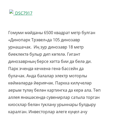
Гомуми мәйданы 6500 квадрат метр булган
«Динопарк Трэвел»да 105 динозавр
урнашачак. Иң зур динозавр 18 метр
биеклектә булыр дип көтелә. Гигант
динозаврның берсе хәтта бии дә белә ди.
Парк эчендә кечкенә генә бассейн да
булачак. Анда балалар электр моторлы
көймәләрдә йөриячәк. Паркка килүчеләр
аерым түләү белән картингка да керә ала. Төп
аллея янәшәсендә сувенирлар сатыла торган
киосклар белән туклану урыннары булдыру
каралган. Инвесторлар әлеге күңел ачу