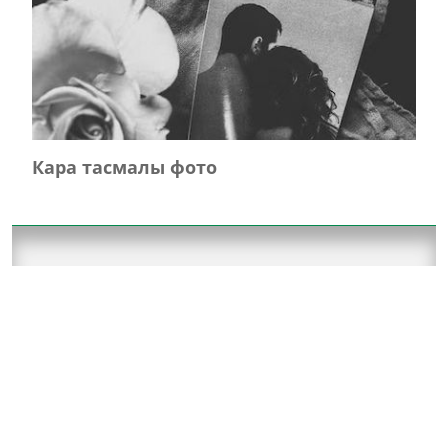
Кара тасмалы фото
Главная
Журнал турында
Редколлегия
Авторлар
Язылу