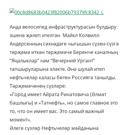
Анда велосипед инфраструктурасын булдыру
эшенә җәлеп ителгән Майкл Колвилл-
Андерсенның сәхнәдәге чыгышын сүзен-сүзгә
тәрҗемә иткән тәрҗемәче Беренче каналның
“Яңалыклар” һәм “Вечерний Ургант”
тапшыруларына эләкте. Әнә шулай итеп
нефтьчеләр каласы бөтен Россиягә танылды.
Тәрҗемәченең сүзләре:
«​Город имеет Айрата Ринатовича (Әлмәт
башлыгы) и «Татнефть», но самое главное это
то, что он имеет вас. Это самый важный
момент».
Әлеге сүзләр Нефтьчеләр мәйданына