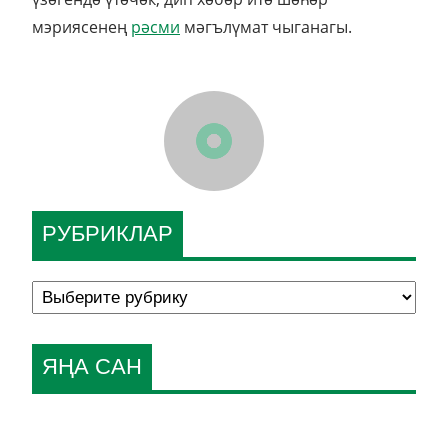
мэриясенең
рәсми
мәгълүмат чыганагы.
РУБРИКЛАР
ЯҢА САН