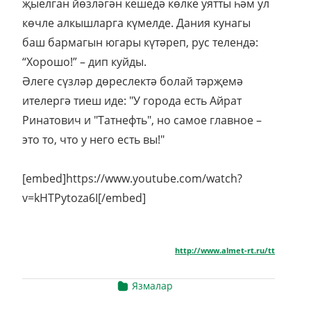
җыелган йөзләгән кешедә көлке уятты һәм ул
көчле алкышларга күмелде. Дания кунагы
баш бармагын югары күтәреп, рус телендә:
“Хорошо!” – дип куйды.
Әлеге сүзләр дөреслектә болай тәрҗемә
ителергә тиеш иде: "У города есть Айрат
Ринатович и "Татнефть", но самое главное –
это то, что у него есть вы!"
[embed]https://www.youtube.com/watch?
v=kHTPytoza6I[/embed]
http://www.almet-rt.ru/tt
Язмалар