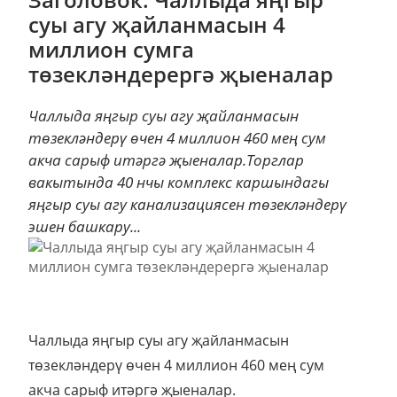
суы агу җайланмасын 4
миллион сумга
төзекләндерергә җыеналар
Чаллыда яңгыр суы агу җайланмасын
төзекләндерү өчен 4 миллион 460 мең сум
акча сарыф итәргә җыеналар.Торглар
вакытында 40 нчы комплекс каршындагы
яңгыр суы агу канализациясен төзекләндерү
эшен башкару...
Чаллыда яңгыр суы агу җайланмасын
төзекләндерү өчен 4 миллион 460 мең сум
акча сарыф итәргә җыеналар.