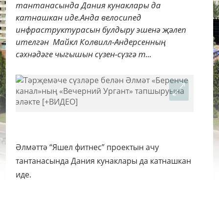
тантанасында Дания кунаклары да
катнашкан иде.Анда велосипед
инфраструктурасын булдыру эшенә җәлеп
ителгән Майкл Колвилл-Андерсенның
сәхнәдәге чыгышын сүзен-сүзгә т...
Әлмәттә “Яшел фитнес” проектын ачу
тантанасында Дания кунаклары да катнашкан
иде.