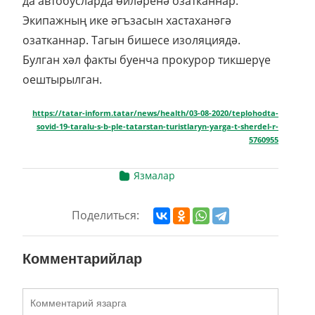
да автобусларда өйләренә озатканнар.
Экипажның ике әгъзасын хастаханәгә
озатканнар. Тагын бишесе изоляциядә.
Булган хәл факты буенча прокурор тикшерүе
оештырылган.
https://tatar-inform.tatar/news/health/03-08-2020/teplohodta-
sovid-19-taralu-s-b-ple-tatarstan-turistlaryn-yarga-t-sherdel-r-
5760955
Язмалар
Поделиться:
Комментарийлар