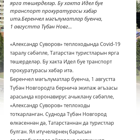
ярга төшерделәр. Бу хакта Идел буе
транспорт прокуратурасы хәбәр
итә.Беренчел мәгълүматлар буенча,
1 августта Түбән Новг...
«Александр Суворов» теплоходында Сovid-19
таралу сәбәпле, Татарстан туристларын ярга
төшерделәр. Бу хакта Идел буе транспорт
прокуратурасы хәбәр итә.
Беренчел мәгълүматлар буенча, 1 августта
Түбән Новгородта берничә экипаж әгъзасы
арасында коронавирус ачыклану сәбәпле,
«Александр Суворов» теплоходы
тоткарланган. Суднода Түбән Новгород
өлкәсеннән дә, Татарстаннан да туристлар
булган. Ял итүчеләрнең барысын