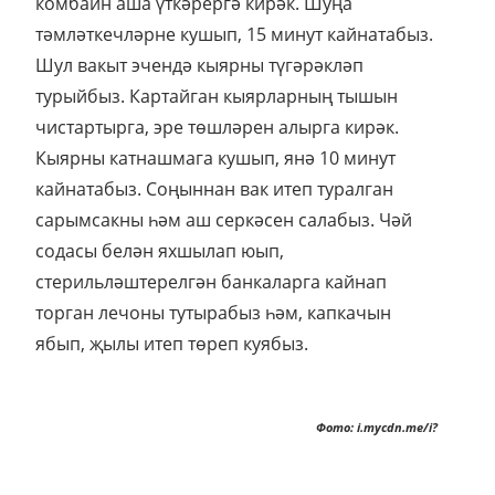
комбайн аша үткәрергә кирәк. Шуңа
тәмләткечләрне кушып, 15 минут кайнатабыз.
Шул вакыт эчендә кыярны түгәрәкләп
турыйбыз. Картайган кыярларның тышын
чистартырга, эре төшләрен алырга кирәк.
Кыярны катнашмага кушып, янә 10 минут
кайнатабыз. Соңыннан вак итеп туралган
сарымсакны һәм аш серкәсен салабыз. Чәй
содасы белән яхшылап юып,
стерильләштерелгән банкаларга кайнап
торган лечоны тутырабыз һәм, капкачын
ябып, җылы итеп төреп куябыз.
Фото: i.mycdn.me/i?