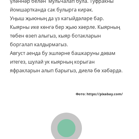
үләннәр белән мульчалап була. Туфракны
йомшартканда сак булырга кирәк.
Уңыш җыюның да үз кагыйдәләре бар.
Кыярны ике көнгә бер җыю хәерле. Кыярның
төбен өзеп алыгыз, кыяр ботакларын
боргалап калдырмагыз.
Август аенда бу эшләрне башкаруны дәвам
итегез, шулай ук кыярның корыган
яфракларын алып барыгыз, диелә бө хәбәрдә.
Фото: https://pixabay.com/