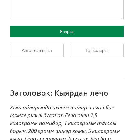
Язарга
Авторлашырга
Теркәлергә
Заголовок: Кыярдан лечо
Кыш айларында икенче ашлар янына бик
тәмле ризык булачак.Лечо өчен 2,5
килограмм помидор, 1 килограмм татлы
борыч, 200 грамм шикәр комы, 5 килограмм
кыяр, бераз петрушка, базилик, бер баш