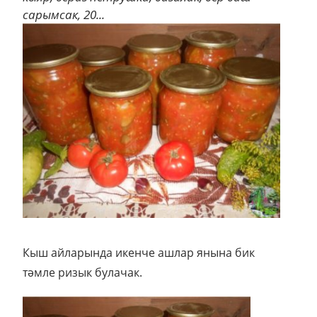
сарымсак, 20...
Кыш айларында икенче ашлар янына бик
тәмле ризык булачак.