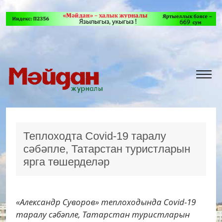
Теплоходта Covid-19 таралу
сәбәпле, Татарстан туристларын
ярга төшерделәр
«Александр Суворов» теплоходында Сovid-19
таралу сәбәпле, Татарстан туристларын