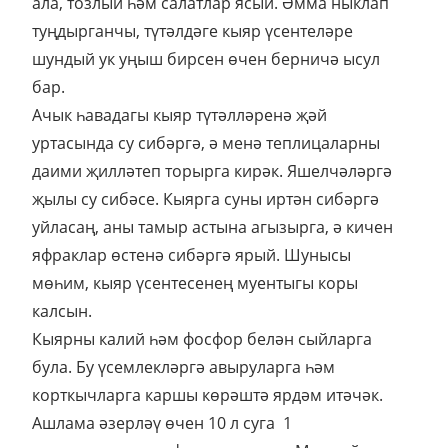
ала, тозлый һәм салатлар ясый. Әмма ныклап
туңдырганчы, түтәлдәге кыяр үсентеләре
шундый ук уңыш бирсен өчен берничә ысул
бар.
Ачык һавадагы кыяр түтәлләренә җәй
уртасында су сибәргә, ә менә теплицаларны
даими җилләтеп торырга кирәк. Яшелчәләргә
җылы су сибәсе. Кыярга суны иртән сибәргә
уйласаң, аны тамыр астына агызырга, ә кичен
яфраклар өстенә сибәргә ярый. Шунысы
мөһим, кыяр үсентесенең муентыгы коры
калсын.
Кыярны калий һәм фосфор белән сыйларга
була. Бу үсемлекләргә авыруларга һәм
корткычларга каршы көрәштә ярдәм итәчәк.
Ашлама әзерләү өчен 10 л суга 1