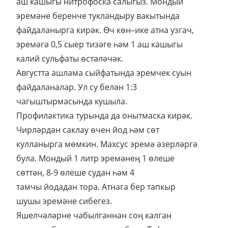
аш кашыгы нитрофоска салыгыз. Мондый
эремәне беренче тукландыру вакытында
файдаланырга кирәк. Өч көн–ике атна узгач,
эремәгә 0,5 сыер тизәге һәм 1 аш кашыгы
калий сульфаты өстәләчәк.
Августта ашлама сыйфатында эремчек суын
файдаланалар. Ул су белән 1:3
чагыштырмасында кушыла.
Профилактика турында да онытмаска кирәк.
Чирләрдән саклау өчен йод һәм сөт
кулланырга мөмкин. Махсус эремә әзерләргә
була. Мондый 1 литр эремәнең 1 өлеше
сөттән, 8-9 өлеше судан һәм 4
тамчы йодадан тора. Атнага бер тапкыр
шушы эремәне сибегез.
Яшелчәләрне чабылганнан соң калган