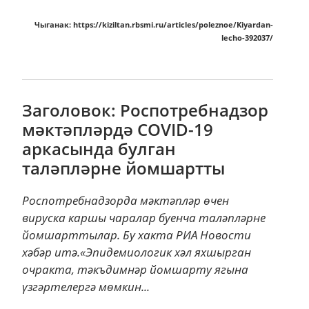
Чыганак: https://kiziltan.rbsmi.ru/articles/poleznoe/Kiyardan-
lecho-392037/
Заголовок: Роспотребнадзор
мәктәпләрдә COVID-19
аркасында булган
таләпләрне йомшартты
Роспотребнадзорда мәктәпләр өчен
вируска каршы чаралар буенча таләпләрне
йомшарттылар. Бу хакта РИА Новости
хәбәр итә.«Эпидемиологик хәл яхшырган
очракта, тәкъдимнәр йомшарту ягына
үзгәртелергә мөмкин...