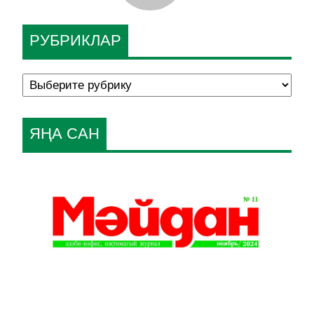
РУБРИКЛАР
ЯҢА САН