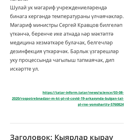
Шулай ук мәгариф учреждениеләрендә
бинага кергәндә температураны үлчәячәкләр.
Мәгариф министры Сергей Кравцов билгеләп
үткәнчә, беренче ике атнада һәр мәктәптә
медицина хезмәткәре булачак, белгечләр
дезинфекция үткәрәчәк. Барлык үзгәрешләр
уку процессында чагылыш тапмаячак, дип
искәртте ул.
https://tatar-inform.tatar/news/science/03-08-
2020/rospotrebnadzor-m-kt-pl-rd-covid-19-arkasynda-bulgan-tal-
pl-rne-yomshartty-5760824
Заголовок: Кыярлар кырау