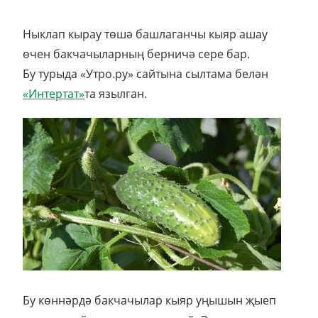
Ныклап кырау төшә башлаганчы кыяр ашау
өчен бакчачыларның берничә сере бар.
Бу турыда «Утро.ру» сайтына сылтама белән
«Интертат»
та язылган.
Бу көннәрдә бакчачылар кыяр уңышын җыеп