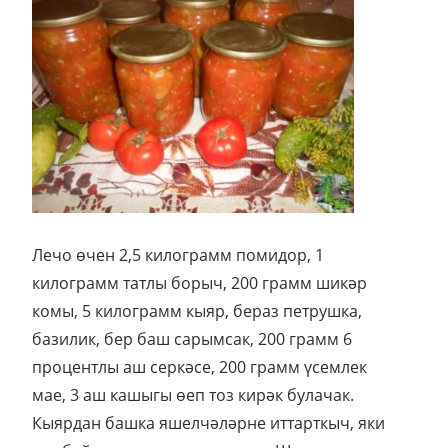
Лечо өчен 2,5 килограмм помидор, 1
килограмм татлы борыч, 200 грамм шикәр
комы, 5 килограмм кыяр, бераз петрушка,
базилик, бер баш сарымсак, 200 грамм 6
процентлы аш серкәсе, 200 грамм үсемлек
мае, 3 аш кашыгы өеп тоз кирәк булачак.
Кыярдан башка яшелчәләрне иттарткыч, яки