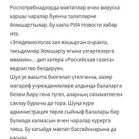
Роспотребнадзорда мәктәпләр өчен вируска
каршы чаралар буенча таләпләрне
йомшарттылар. Бу хакта РИА Новости хәбәр
итә.
«Эпидемиологик хәл яхшырган очракта,
тәкъдимнәр йомшарту ягына үзгәртелергә
мөмкин», - дип китерә «Российская газета»
ведомство белдерүен.
Шул ук вакытта билгеләп үтелгәнчә, хәзер
мәгариф учреждениеләре алдында балаларга
белем бирү генә түгел, аларның сәламәтлеген
саклау бурычы да тора. Шуңа күрә
администрация төрле сыйныф балалары бер
бүлмәдә калмасын өчен чаралар күрергә
тиеш. Бу кагыйдә мәктәп бассейннарына да
кагыла.