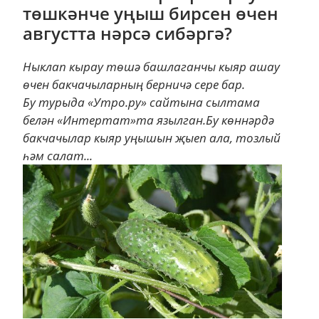
төшкәнче уңыш бирсен өчен
августта нәрсә сибәргә?
Ныклап кырау төшә башлаганчы кыяр ашау
өчен бакчачыларның берничә сере бар.
Бу турыда «Утро.ру» сайтына сылтама
белән «Интертат»та язылган.Бу көннәрдә
бакчачылар кыяр уңышын җыеп ала, тозлый
һәм салат...