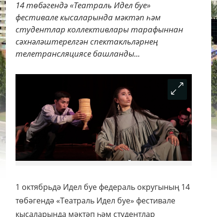
14 төбәгендә «Театраль Идел буе»
фестивале кысаларында мәктәп һәм
студентлар коллективлары тарафыннан
сәхнәләштерелгән спектакльләрнең
телетрансляциясе башланды...
1 октябрьдә Идел буе федераль округының 14
төбәгендә «Театраль Идел буе» фестивале
кысаларында мәктәп һәм студентлар