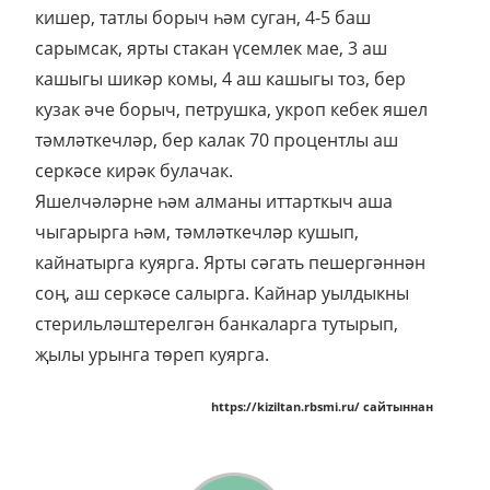
кишер, татлы борыч һәм суган, 4-5 баш
сарымсак, ярты стакан үсемлек мае, 3 аш
кашыгы шикәр комы, 4 аш кашыгы тоз, бер
кузак әче борыч, петрушка, укроп кебек яшел
тәмләткечләр, бер калак 70 процентлы аш
серкәсе кирәк булачак.
Яшелчәләрне һәм алманы иттарткыч аша
чыгарырга һәм, тәмләткечләр кушып,
кайнатырга куярга. Ярты сәгать пешергәннән
соң, аш серкәсе салырга. Кайнар уылдыкны
стерильләштерелгән банкаларга тутырып,
җылы урынга төреп куярга.
https://kiziltan.rbsmi.ru/ сайтыннан