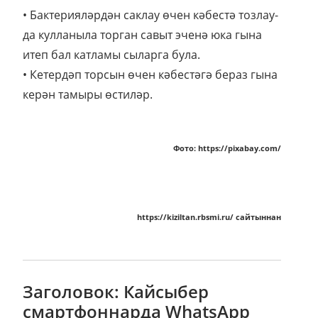
• Бактерияләр­дән сак­лау өчен кәбестә тоз­лау­
да кулланыла торган савыт эченә юка гына
итеп бал катламы сыларга була.
• Кетердәп торсын өчен кәбестәгә бераз гына
керән тамыры өстиләр.
Фото: https://pixabay.com/
https://kiziltan.rbsmi.ru/ сайтыннан
Заголовок: Кайсыбер
смартфоннарда WhatsApp