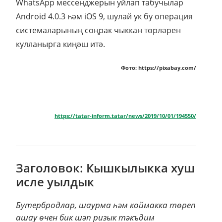
WhatsApp мессенджерын уйлап табучылар
Android 4.0.3 һәм iOS 9, шулай ук бу операция
системаларының соңрак чыккан төрләрен
кулланырга киңәш итә.
Фото: https://pixabay.com/
https://tatar-inform.tatar/news/2019/10/01/194550/
Заголовок: Кышкылыкка хуш
исле уылдык
Бутербродлар, шаурма һәм коймакка төреп
ашау өчен бик шәп ризык тәкъдим