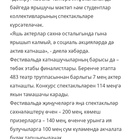
бәйгедә ярышучы мәктәп һәм студентлар
коллективларының спектакльләре
күрсәтеләчәк.
«Яшь актерлар сәхнә осталыгында гына
ярышып калмый, ә социаль акцияләрдә дә
актив катнаша», - диелә хәбәрдә.
Фестивальдә катнашучыларның барысы да –
төбәк этабы финалистлары. Беренче этапта
483 театр труппасыннан барлыгы 7 мең актер
катнашты. Конкурс спектакльләрен 114 меңгә
якын тамашачы карады.
Фестивальдә җиңүчеләргә яңа спектакльләр
сәхнәләштерү өчен – 200 мең, көмеш
призерларга – 140 мең, өченче урынга ия
булучыларга 100 мең сум күләмендә акчалата
бүләк тапшырылачак.