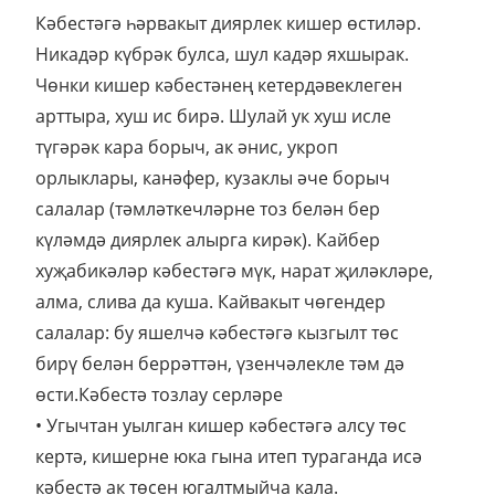
Кәбестәгә һәрвакыт диярлек кишер өстиләр.
Никадәр күбрәк булса, шул кадәр яхшырак.
Чөнки кишер кәбестәнең кетер­дәвеклеген
арттыра, хуш ис бирә. Шулай ук хуш исле
түгәрәк кара борыч, ак әнис, укроп
орлыклары, канәфер, кузаклы әче борыч
салалар (тәмләткечләрне тоз белән бер
күләмдә диярлек алырга кирәк). Кайбер
хуҗаби­кәләр кәбестәгә мүк, нарат җи­ләкләре,
алма, слива да куша. Кайвакыт чөгендер
салалар: бу яшелчә кәбестәгә кызгылт төс
бирү белән беррәттән, үзенчәлекле тәм дә
өсти.Кәбестә тозлау серләре
• Угычтан уылган кишер кәбестәгә алсу төс
кертә, кишерне юка гына итеп тураганда исә
кәбестә ак төсен югалт­мыйча кала.