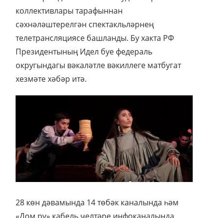
коллективлары тарафыннан
сәхнәләштерелгән спектакльләрнең
телетрансляциясе башланды. Бу хакта РФ
Президентының Идел буе федераль
округындагы вәкаләтле вәкиллеге матбугат
хезмәте хәбәр итә.
28 көн дәвамында 14 төбәк каналында һәм
«Дом.ру» кабель челтәре инфоканалында