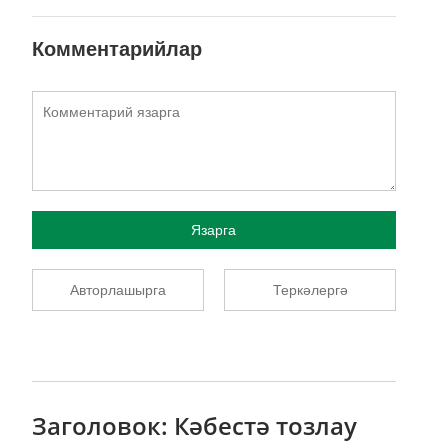
Комментарийлар
Язарга
Авторлашырга
Теркәлергә
Заголовок: Кәбестә тозлау