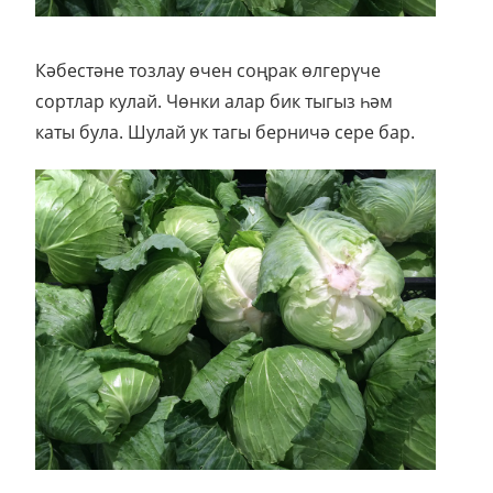
Кәбестәне тозлау өчен соңрак өлгерүче
сортлар кулай. Чөнки алар бик тыгыз һәм
каты була. Шулай ук тагы берничә сере бар.