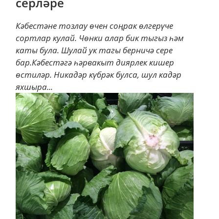
серләре
Кәбестәне тозлау өчен соңрак өлгерүче
сортлар кулай. Чөнки алар бик тыгыз һәм
каты була. Шулай ук тагы берничә сере
бар.Кәбестәгә һәрвакыт диярлек кишер
өстиләр. Никадәр күбрәк булса, шул кадәр
яхшыра...