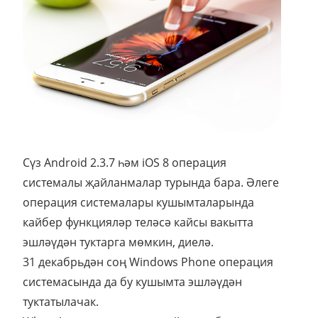
Сүз Android 2.3.7 һәм iOS 8 операция
системалы җайланмалар турында бара. Әлеге
операция системалары кушымталарында
кайбер функцияләр теләсә кайсы вакытта
эшләүдән туктарга мөмкин, диелә.
31 декабрьдән соң Windows Phone операция
системасында да бу кушымта эшләүдән
туктатылачак.