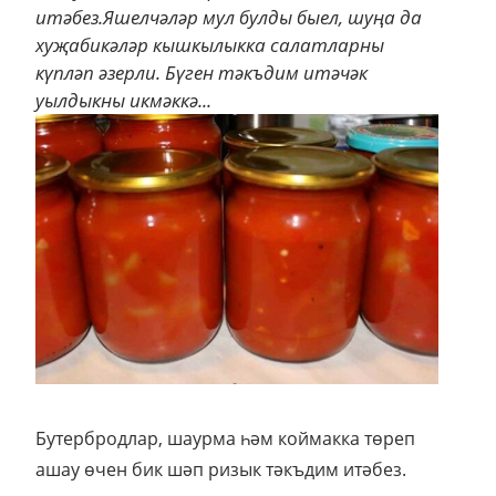
итәбез.Яшелчәләр мул булды быел, шуңа да
хуҗабикәләр кышкылыкка салатларны
күпләп әзерли. Бүген тәкъдим итәчәк
уылдыкны икмәккә...
Бутербродлар, шаурма һәм коймакка төреп
ашау өчен бик шәп ризык тәкъдим итәбез.