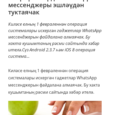
мессенджеры эшләүдән
туктаячак
Киләсе елның 1 февраленнән операция
системалары искергән гаджетлар WhatsApp
мессенджерын файдалана алмаячак. Бу
хакта кушымтаның рәсми сайтында хәбәр
ителә.Сүз Android 2.3.7 һәм iOS 8 операция
система...
Киләсе елның 1 февраленнән операция
системалары искергән гаджетлар WhatsApp
мессенджерын файдалана алмаячак. Бу хакта
кушымтаның рәсми сайтында хәбәр ителә.