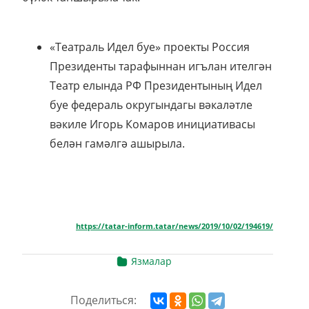
«Театраль Идел буе» проекты Россия
Президенты тарафыннан игълан ителгән
Театр елында РФ Президентының Идел
буе федераль округындагы вәкаләтле
вәкиле Игорь Комаров инициативасы
белән гамәлгә ашырыла.
https://tatar-inform.tatar/news/2019/10/02/194619/
Язмалар
Поделиться: