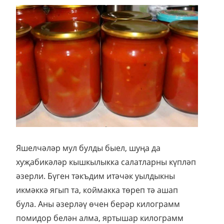
Яшелчәләр мул булды быел, шуңа да
хуҗабикәләр кышкылыкка салатларны күпләп
әзерли. Бүген тәкъдим итәчәк уылдыкны
икмәккә ягып та, коймакка төреп тә ашап
була. Аны әзерләү өчен берәр килограмм
помидор белән алма, яртышар килограмм