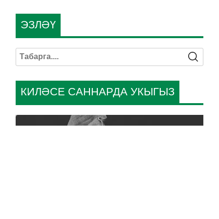
ЭЗЛӘҮ
КИЛӘСЕ САННАРДА УКЫГЫЗ