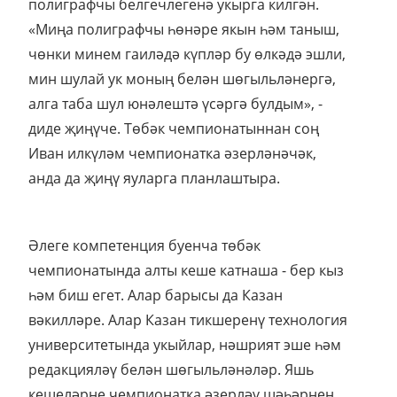
полиграфчы белгечлегенә укырга килгән.
«Миңа полиграфчы һөнәре якын һәм таныш,
чөнки минем гаиләдә күпләр бу өлкәдә эшли,
мин шулай ук моның белән шөгыльләнергә,
алга таба шул юнәлештә үсәргә булдым», -
диде җиңүче. Төбәк чемпионатыннан соң
Иван илкүләм чемпионатка әзерләнәчәк,
анда да җиңү яуларга планлаштыра.
Әлеге компетенция буенча төбәк
чемпионатында алты кеше катнаша - бер кыз
һәм биш егет. Алар барысы да Казан
вәкилләре. Алар Казан тикшеренү технология
университетында укыйлар, нәшрият эше һәм
редакцияләү белән шөгыльләнәләр. Яшь
кешеләрне чемпионатка әзерләү шәһәрнең