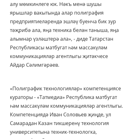
алу мөмкинлеге юк. Нәкъ менә шушы
ярышлар вакытында алар полиграфия
предприятиеләрендә эшләү буенча бик зур
тәҗрибә ала, яңа техника белән таныша, яңа
алымнар үзләштерә ала», - диде Татарстан
Республикасы матбугат һәм массакүләм
коммуникацияләр агентлыгы җитәкчесе
Айдар Сәлимгәрәев.
«Полиграфик технологияләр» компетенциясе
кураторы - «Татмедиа» Республика матбугат
һәм массакүләм коммуникацияләр агентлыгы.
Компетенциядә Иван Соловьев җиңде, ул
Самарадан Казан тикшеренү технология
университетына техник-технологка,