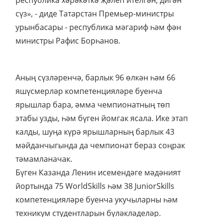
республика хәрәкәткә җәлеп ителгән, дигән
сүз», - диде Татарстан Премьер-министры
урынбасары - республика мәгариф һәм фән
министры Рафис Борһанов.
Аның сүзләренчә, барлык 96 өлкән һәм 66
яшүсмерләр компетенцияләре буенча
ярышлар бара, әмма чемпионатның төп
этабы узды, һәм бүген йомгак ясала. Ике этап
калды, шуңа күрә ярышларның барлык 43
мәйданчыгында да чемпионат бераз соңрак
тәмамланачак.
Бүген Казанда Ленин исемендәге мәдәният
йортында 75 WorldSkills һәм 38 JuniorSkills
компетенцияләре буенча укучыларны һәм
техникум студентларын бүләкләделәр.