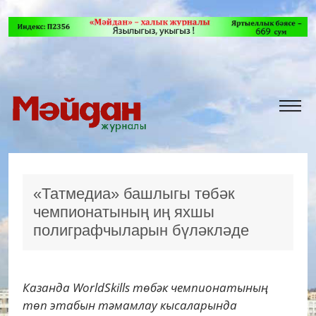
«Татмедиа» башлыгы төбәк
чемпионатының иң яхшы
полиграфчыларын бүләкләде
Казанда WorldSkills төбәк чемпионатының
төп этабын тәмамлау кысаларында