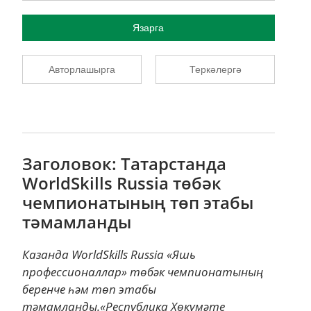
Язарга
Авторлашырга
Теркәлергә
Заголовок: Татарстанда
WorldSkills Russia төбәк
чемпионатының төп этабы
тәмамланды
Казанда WorldSkills Russia «Яшь
профессионаллар» төбәк чемпионатының
беренче һәм төп этабы
тәмамланды.«Республика Хөкүмәте