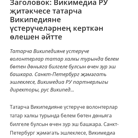
Заголовок: Викимедиа РУ
җитәкчесе татарча
Википедияне
үстерүчеләрнең керткән
өлешен әйтте
Татарча Википедияне үстерүче
волонтерлар татар халкы турында белем
бөтен дөньяга билгеле булсын өчен зур эш
башкара. Санкт-Петербург җәмәгать
эшлеклесе, Викимедиа РУ партнерлыгы
директоры, рус Википед...
Татарча Википедияне үстерүче волонтерлар
татар халкы турында белем бөтен дөньяга
билгеле булсын өчен зур эш башкара. Санкт-
Петербург җәмәгать эшлеклесе, Викимедиа