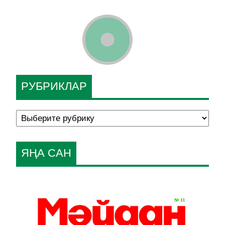
РУБРИКЛАР
ЯҢА САН