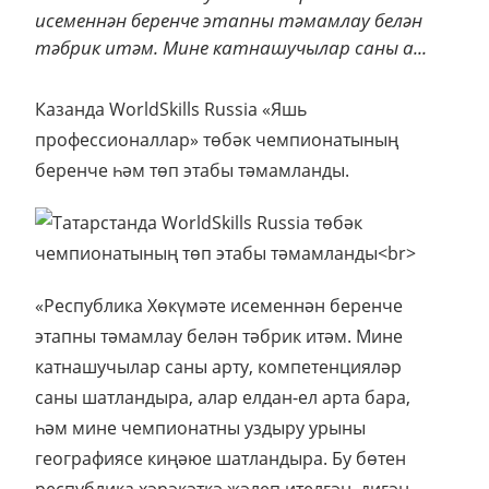
исеменнән беренче этапны тәмамлау белән
тәбрик итәм. Мине катнашучылар саны а...
Казанда WorldSkills Russia «Яшь
профессионаллар» төбәк чемпионатының
беренче һәм төп этабы тәмамланды.
«Республика Хөкүмәте исеменнән беренче
этапны тәмамлау белән тәбрик итәм. Мине
катнашучылар саны арту, компетенцияләр
саны шатландыра, алар елдан-ел арта бара,
һәм мине чемпионатны уздыру урыны
географиясе киңәюе шатландыра. Бу бөтен