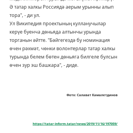
Ә татар халкы Россиядә аерым урынны алып
тора", - ди ул.
Ул Википедия проектының кулланучылар
керүе буенча дөньяда алтынчы урында
торганын әйтте. "Бәйгегездә бу номинация
өчен рәхмәт, чөнки волонтерлар татар халкы
турында белем бөтен дөньяга билгеле булсын
өчен зур эш башкара", - диде.
Фото: Салават Камалетдинов
https://tatar-inform.tatar/news/2019/11/16/197059/