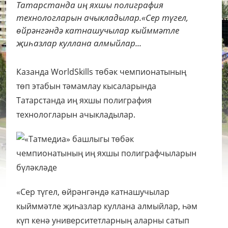
Татарстанда иң яхшы полиграфия
технологларын ачыкладылар.«Сер түгел,
өйрәнгәндә катнашучылар кыйммәтле
җиһазлар куллана алмыйлар...
Казанда WorldSkills төбәк чемпионатының
төп этабын тәмамлау кысаларында
Татарстанда иң яхшы полиграфия
технологларын ачыкладылар.
«Сер түгел, өйрәнгәндә катнашучылар
кыйммәтле җиһазлар куллана алмыйлар, һәм
күп кенә университетларның аларны сатып