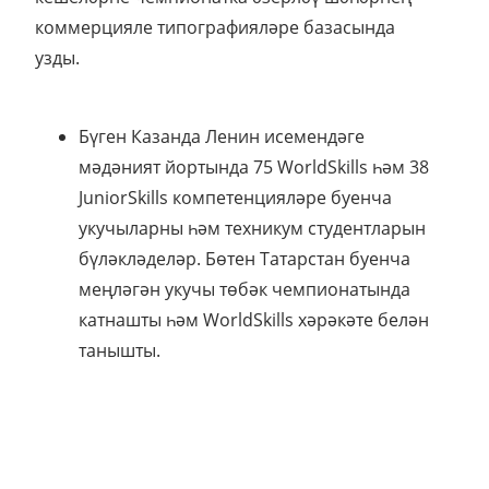
коммерцияле типографияләре базасында
узды.
Бүген Казанда Ленин исемендәге
мәдәният йортында 75 WorldSkills һәм 38
JuniorSkills компетенцияләре буенча
укучыларны һәм техникум студентларын
бүләкләделәр. Бөтен Татарстан буенча
меңләгән укучы төбәк чемпионатында
катнашты һәм WorldSkills хәрәкәте белән
танышты.