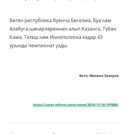
Бөтен республика буенча Бөгелмә, Буа һәм
Алабуга шәһәрләреннән алып Казанга, Түбән
Кама, Тәтеш һәм Иннополиска кадәр 43
урында Чемпионат узды.
Фото: Михаил Захаров
https://tatar-inform.tatar/news/2019/11/16/197060/