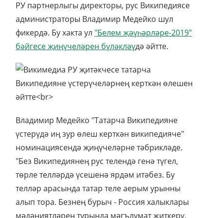
РУ партнерлыгы директоры, рус Википедиясе
администраторы Владимир Медейко шул
фикердә. Бу хакта ул
"Белем җәүһәрләре-2019"
бәйгесе җиңүчеләрен бүләкләү
дә әйтте.
Владимир Медейко "Татарча Википедияне
үстерүдә иң зур өлеш керткән википедияче"
номинациясендә җиңүчеләрне тәбрикләде.
"Без Википедиянең рус телендә генә түгел,
төрле телләрдә үсешенә ярдәм итәбез. Бу
телләр арасында татар теле аерым урынны
алып тора. Безнең бурыч - Россия халыклары
мәдәниятләрен турында мәгълүмат җиткерү.