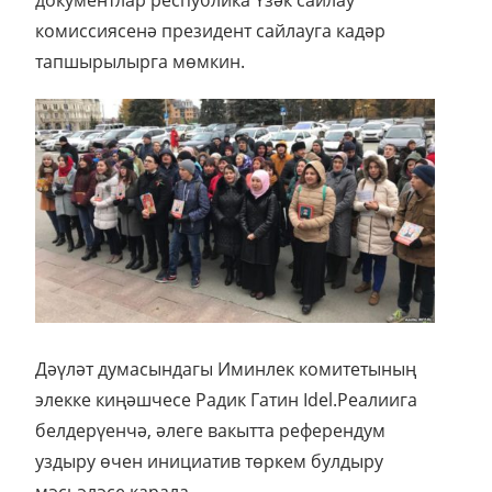
комиссиясенә президент сайлауга кадәр
тапшырылырга мөмкин.
Дәүләт думасындагы Иминлек комитетының
элекке киңәшчесе Радик Гатин Idel.Реалиига
белдерүенчә, әлеге вакытта референдум
уздыру өчен инициатив төркем булдыру