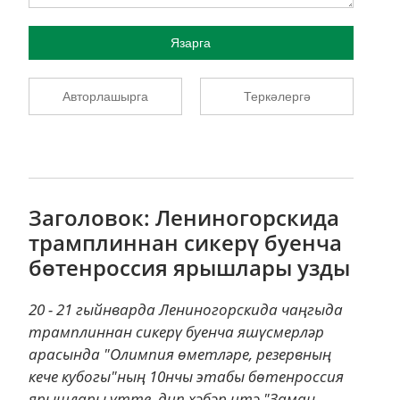
Язарга
Авторлашырга
Теркәлергә
Заголовок: Лениногорскида
трамплиннан сикерү буенча
бөтенроссия ярышлары узды
20 - 21 гыйнварда Лениногорскида чаңгыда
трамплиннан сикерү буенча яшүсмерләр
арасында "Олимпия өметләре, резервның
кече кубогы"ның 10нчы этабы бөтенроссия
ярышлары үтте, дип хәбәр итә "Заман