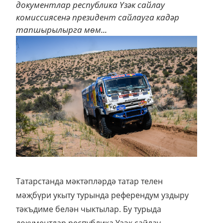
документлар республика Үзәк сайлау
комиссиясенә президент сайлауга кадәр
тапшырылырга мөм...
Татарстанда мәктәпләрдә татар телен
мәҗбүри укыту турында референдум уздыру
тәкъдиме белән чыктылар. Бу турыда
документлар республика Үзәк сайлау