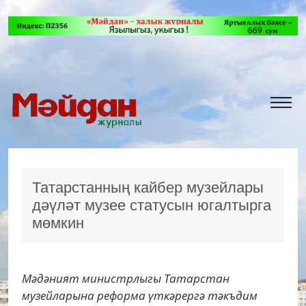
Татарстанның кайбер музейлары
дәүләт музее статусын югалтырга
мөмкин
Мәдәният министрлыгы Татарстан
музейларына реформа үткәрергә тәкъдим