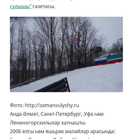
сулышы"
газетасы.
Фото: http://zamansulyshy.ru
Анда Әлмәт, Санкт-Петербург, Уфа һәм
Лениногорскилылар катнашты.
2006 елгы һәм яшьрәк малайлар арасында: