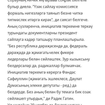
Сорауның ничек яңгыравы соңрак билгеле
булыр диелә. "Үзәк сайлау комиссиясе
формаль нигезләргә таянып безне читкә
типмәслек итәргә кирәк", ди сәясәт белгече.
Аның сүзләренчә, инициатив төркемне теркәү
турындагы документларны президент
сайлауга кадәр тапшыру планлаштырыла.
"Без республика дәрәҗәсендә дә, федераль
дәрәҗәдә дә җәмәгатьчелек фикере
лидерлары белән сөйләштек. Зур кызыксыну
белдерсәләр дә, радикаллар булмаячак.
Инициатив төркемгә керергә Фәндәс
Сафиуллин (җәмәгать эшлеклесе, Дәүләт
Думасының элекке депутаты - ред.) да
белдерде. Без аның белән бу темага бик озак
сөйләшеп утырдык," ди Радик Гатин.