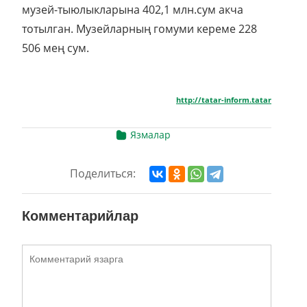
музей-тыюлыкларына 402,1 млн.сум акча
тотылган. Музейларның гомуми кереме 228
506 мең сум.
http://tatar-inform.tatar
Язмалар
Поделиться:
Комментарийлар