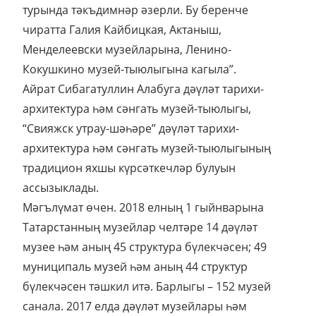
турында тәкъдимнәр әзерли. Бу беренче
чиратта Галия Кайбицкая, Актаныш,
Менделеевски музейларына, Ленино-
Кокушкино музей-тыюлыгына кагыла”.
Айрат Сибагатуллин Алабуга дәүләт тарихи-
архитектура һәм сәнгать музей-тыюлыгы,
“Свияжск утрау-шәһәре” дәүләт тарихи-
архитектура һәм сәнгать музей-тыюлыгының
традицион яхшы күрсәткечләр булуын
ассызыклады.
Мәгълүмат өчен. 2018 елның 1 гыйнварына
Татарстанның музейлар челтәре 14 дәүләт
музее һәм аның 45 структура бүлекчәсен; 49
муниципаль музей һәм аның 44 структур
бүлекчәсен тәшкил итә. Барлыгы – 152 музей
санала. 2017 елда дәүләт музейлары һәм