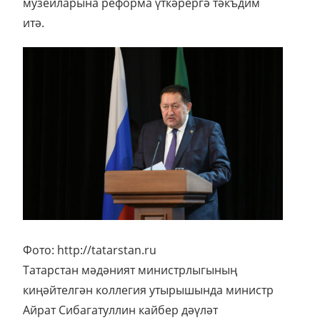
музейларына реформа үткәрергә тәкъдим
итә.
Фото: http://tatarstan.ru
Татарстан мәдәният министрлыгының
киңәйтелгән коллегия утырышында министр
Айрат Сибагатуллин кайбер дәүләт