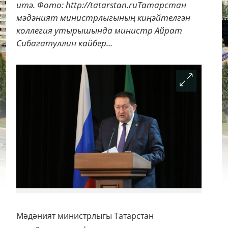
итә. Фото: http://tatarstan.ruТатарстан
мәдәният министрлыгының киңәйтелгән
коллегия утырышында министр Айрат
Сибагатуллин кайбер...
Мәдәният министрлыгы Татарстан