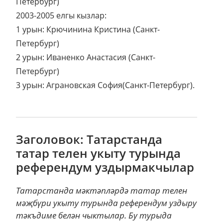
Петербург)
2003-2005 елгы кызлар:
1 урын: Крючинина Кристина (Санкт-
Петербург)
2 урын: Иваненко Анастасия (Санкт-
Петербург)
3 урын: Аграновская София(Санкт-Петербург).
Заголовок: Татарстанда
татар телен укыту турында
референдум уздырмакчылар
Татарстанда мәктәпләрдә татар телен
мәҗбүри укыту турында референдум уздыру
тәкъдиме белән чыктылар. Бу турыда