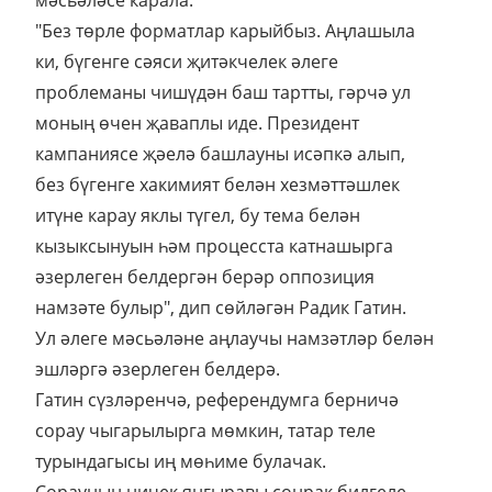
мәсьәләсе карала.
"Без төрле форматлар карыйбыз. Аңлашыла
ки, бүгенге сәяси җитәкчелек әлеге
проблеманы чишүдән баш тартты, гәрчә ул
моның өчен җаваплы иде. Президент
кампаниясе җәелә башлауны исәпкә алып,
без бүгенге хакимият белән хезмәттәшлек
итүне карау яклы түгел, бу тема белән
кызыксынуын һәм процесста катнашырга
әзерлеген белдергән берәр оппозиция
намзәте булыр", дип сөйләгән Радик Гатин.
Ул әлеге мәсьәләне аңлаучы намзәтләр белән
эшләргә әзерлеген белдерә.
Гатин сүзләренчә, референдумга берничә
сорау чыгарылырга мөмкин, татар теле
турындагысы иң мөһиме булачак.