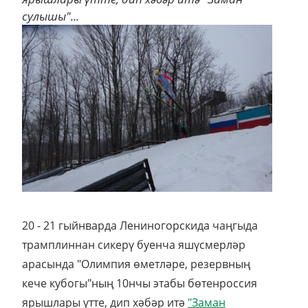
сулышы"...
20 - 21 гыйнварда Лениногорскида чаңгыда
трамплиннан сикерү буенча яшүсмерләр
арасында "Олимпия өметләре, резервның
кече кубогы"ның 10нчы этабы бөтенроссия
ярышлары үтте, дип хәбәр итә
"Заман