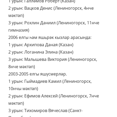
1 урын: Галләмов Роберт (Казан)
2 урын: Вацков Денис (Лениногорск, 4нче
мәктәп)
3 урын: Рохлин Даниил (Лениногорск, 11нче
гимназия)
2006 елгы һәм яшьрәк кызлар арасында:
1 урын: Архипова Даная (Казан)
2 урын: Логанина Элина (Казан)
3 урын: Малышева Виктория (Лениногорск,
8нче мәктәп)
2003-2005 елгы яшүсмерләр.
1 урын: Гыймадиев Камил (Лениногорск,
10нчы мәктәп)
2 урын: Ефимов Алексей (Лениногорск, 7нче
мәктәп)
3 урын: Тихомиров Вячеслав (Санкт-