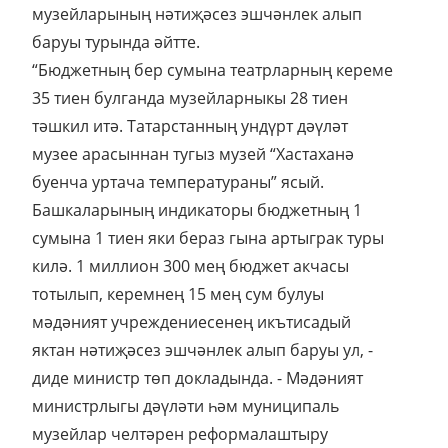
музейларының нәтиҗәсез эшчәнлек алып
баруы турында әйтте.
“Бюджетның бер сумына театрларның кереме
35 тиен булганда музейларныкы 28 тиен
тәшкил итә. Татарстанның ундүрт дәүләт
музее арасыннан тугыз музей “Хастаханә
буенча уртача температураны” ясый.
Башкаларының индикаторы бюджетның 1
сумына 1 тиен яки бераз гына артыграк туры
килә. 1 миллион 300 мең бюджет акчасы
тотылып, керемнең 15 мең сум булуы
мәдәният учреждениесенең икътисадый
яктан нәтиҗәсез эшчәнлек алып баруы ул, -
диде министр төп докладында. - Мәдәният
министрлыгы дәүләти һәм муниципаль
музейлар челтәрен реформалаштыру