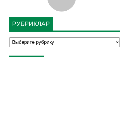
РУБРИКЛАР
ЯҢА САН