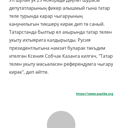
Ул шулай ук 29 ноябрьдә Дәүләт шурасы
депутатларының фикер алышмый гына татар
теле турында карар чыгаруының
канунилыгын тикшерү кирәк дип тә саный.
Татарстанда былтыр ел ахырында татар телен
укыту ихтыярига калдырылды. Русия
президентлыгына намзәт буларак тәкъдим
ителгән Ксения Собчак Казанга килгәч, "Татар
телен укыту мәсьәләсен референдумга чыгару
кирәк", дип әйтте.
https://www.azatliq.org