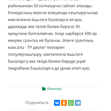
районыннан 50 катнашучы сайлап алынды.
Конкурсның икенче өлешендә оештыручылар
мәктәпкәчә яшьтәге балаларга югары
дәрәҗәдә ике телле белем бирүче 30
җиңүчене билгеләячәк. Алар һәрберсе 500 әр
меңлек грантка ия булачак. Әлеге грантның
максаты - ТР дәүләт телләрен
популярлаштыру, мәктәпкәчә яшьтәге
балаларга ике телдә белем бирүдә уңай
тәҗрибәне башкаларга да үрнәк итеп кую.
Язмалар
Поделиться: