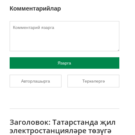
Комментарийлар
Язарга
Авторлашырга
Теркәлергә
Заголовок: Татарстанда җил
электростанцияләре төзүгә