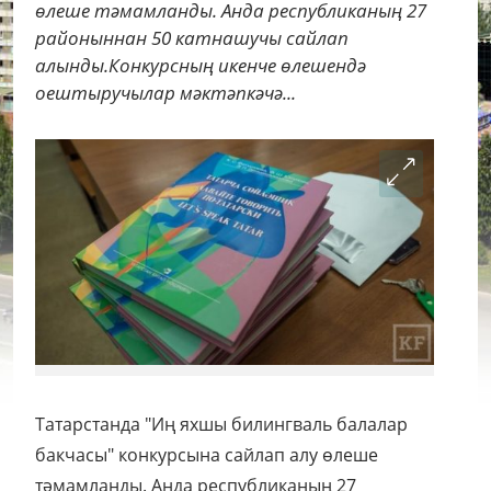
өлеше тәмамланды. Анда республиканың 27
районыннан 50 катнашучы сайлап
алынды.Конкурсның икенче өлешендә
оештыручылар мәктәпкәчә...
Татарстанда "Иң яхшы билингваль балалар
бакчасы" конкурсына сайлап алу өлеше
тәмамланды. Анда республиканың 27