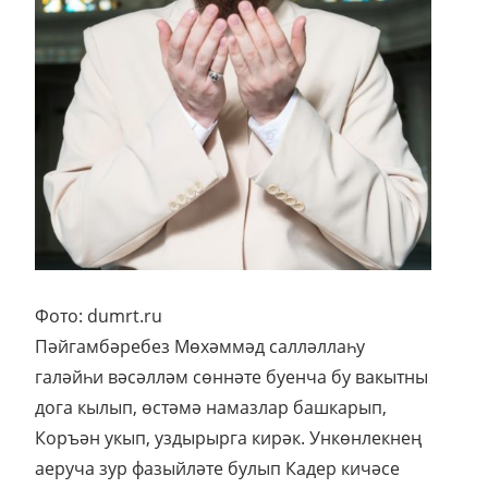
Фото: dumrt.ru
Пәйгамбәребез Мөхәммәд салләллаһу
галәйһи вәсәлләм сөннәте буенча бу вакытны
дога кылып, өстәмә намазлар башкарып,
Коръән укып, уздырырга кирәк. Ункөнлекнең
аеруча зур фазыйләте булып Кадер кичәсе