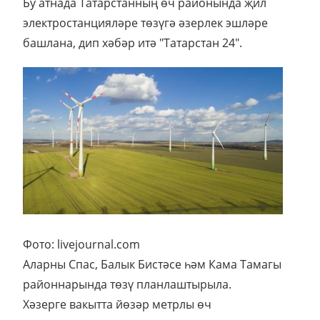
Бу атнада Татарстанның өч районында җил
электростанцияләре төзүгә әзерлек эшләре
башлана, дип хәбәр итә "Татарстан 24".
Фото: livejournal.com
Аларны Спас, Балык Бистәсе һәм Кама Тамагы
районнарында төзү планлаштырыла.
Хәзерге вакытта йөзәр метрлы өч