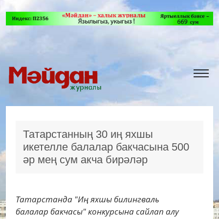
Татарстанның 30 иң яхшы
икетелле балалар бакчасына 500
әр мең сум акча бирәләр
Татарстанда "Иң яхшы билингваль
балалар бакчасы" конкурсына сайлап алу