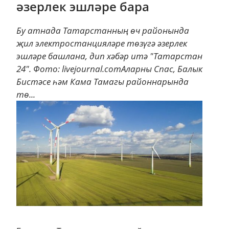
әзерлек эшләре бара
Бу атнада Татарстанның өч районында
җил электростанцияләре төзүгә әзерлек
эшләре башлана, дип хәбәр итә "Татарстан
24". Фото: livejournal.comАларны Спас, Балык
Бистәсе һәм Кама Тамагы районнарында
тө...