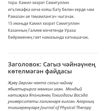
тора. Камил хәзрәт Сәмигуллин
игътикафка кичә кояш бату белән керде һәм
Рамазан ае тәмамлангач чыгачак.
15 июньдә Камил хәзрәт Сәмигуллин
Казанның Галиев мәчетендә Ураза
бәйрәменең гает намазында катнашачак.
Заголовок: Сагыз чәйнәүнең
көтелмәгән файдасы
Җәяү йөргән чакта сагыз чәйнәү
ябыктырырга мөмкин икән. Мондый
нәтиҗәгә Япониянең Токиодагы Васэда
университеты галимнәре килгән. Аларның
тикшеренүләре Journal of Physical Therapy