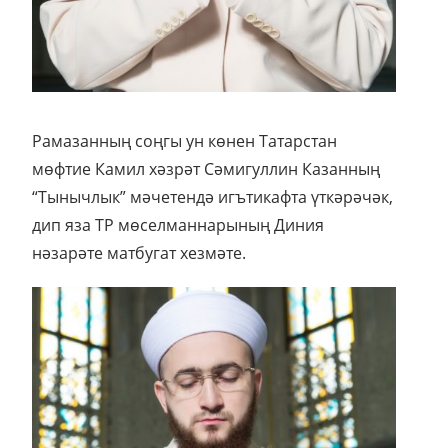
Рамазанның соңгы ун көнен Татарстан
мөфтие Камил хәзрәт Сәмигуллин Казанның
“Тынычлык” мәчетендә игътикафта үткәрәчәк,
дип яза ТР мөселманнарының Диния
нәзарәте матбугат хезмәте.