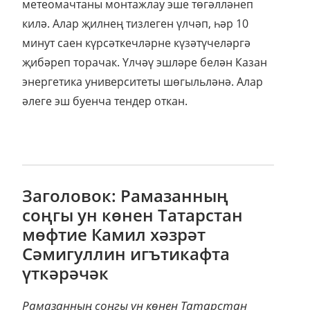
метеомачтаны монтажлау эше төгәлләнеп
килә. Алар җилнең тизлеген үлчәп, һәр 10
минут саен күрсәткечләрне күзәтүчеләргә
җибәреп торачак. Үлчәү эшләре белән Казан
энергетика университеты шөгыльләнә. Алар
әлеге эш буенча тендер откан.
Заголовок: Рамазанның
соңгы ун көнен Татарстан
мөфтие Камил хәзрәт
Сәмигуллин игътикафта
үткәрәчәк
Рамазанның соңгы ун көнен Татарстан