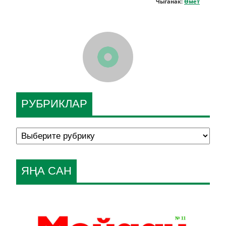
Чыганак:
Өмет
РУБРИКЛАР
ЯҢА САН