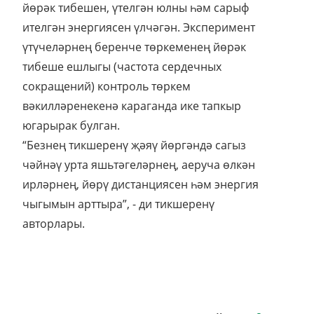
йөрәк тибешен, үтелгән юлны һәм сарыф
ителгән энергиясен үлчәгән. Эксперимент
үтүчеләрнең беренче төркеменең йөрәк
тибеше ешлыгы (частота сердечных
сокращений) контроль төркем
вәкилләренекенә караганда ике тапкыр
югарырак булган.
“Безнең тикшеренү җәяү йөргәндә сагыз
чәйнәү урта яшьтәгеләрнең, аеруча өлкән
ирләрнең, йөрү дистанциясен һәм энергия
чыгымын арттыра”, - ди тикшеренү
авторлары.