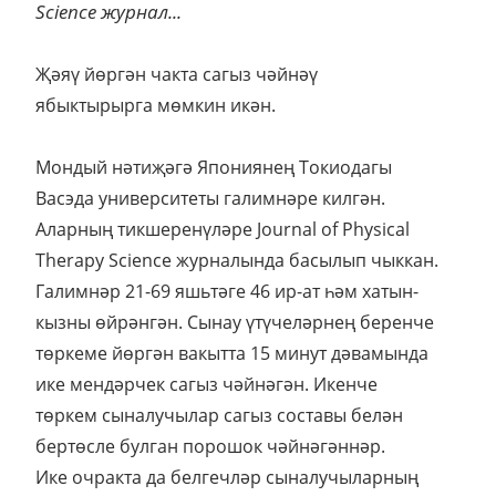
Science журнал...
Җәяү йөргән чакта сагыз чәйнәү
ябыктырырга мөмкин икән.
Мондый нәтиҗәгә Япониянең Токиодагы
Васэда университеты галимнәре килгән.
Аларның тикшеренүләре Journal of Physical
Therapy Science журналында басылып чыккан.
Галимнәр 21-69 яшьтәге 46 ир-ат һәм хатын-
кызны өйрәнгән. Сынау үтүчеләрнең беренче
төркеме йөргән вакытта 15 минут дәвамында
ике мендәрчек сагыз чәйнәгән. Икенче
төркем сыналучылар сагыз составы белән
бертөсле булган порошок чәйнәгәннәр.
Ике очракта да белгечләр сыналучыларның