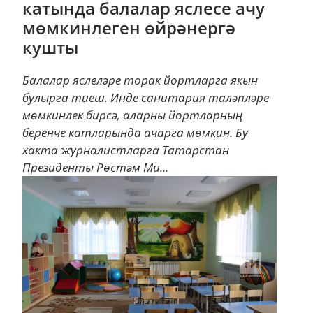
катында балалар яслесе ачу
мөмкинлеген өйрәнергә
кушты
Балалар яслеләре торак йортларга якын
булырга тиеш. Инде санитария таләпләре
мөмкинлек бирсә, аларны йортларның
беренче катларында ачарга мөмкин. Бу
хакта журналистларга Татарстан
Президенты Рөстәм Ми...