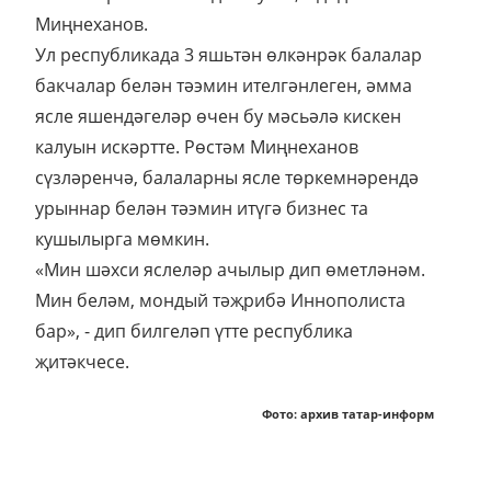
Миңнеханов.
Ул республикада 3 яшьтән өлкәнрәк балалар
бакчалар белән тәэмин ителгәнлеген, әмма
ясле яшендәгеләр өчен бу мәсьәлә кискен
калуын искәртте. Рөстәм Миңнеханов
сүзләренчә, балаларны ясле төркемнәрендә
урыннар белән тәэмин итүгә бизнес та
кушылырга мөмкин.
«Мин шәхси яслеләр ачылыр дип өметләнәм.
Мин беләм, мондый тәҗрибә Иннополиста
бар», - дип билгеләп үтте республика
җитәкчесе.
Фото: архив татар-информ