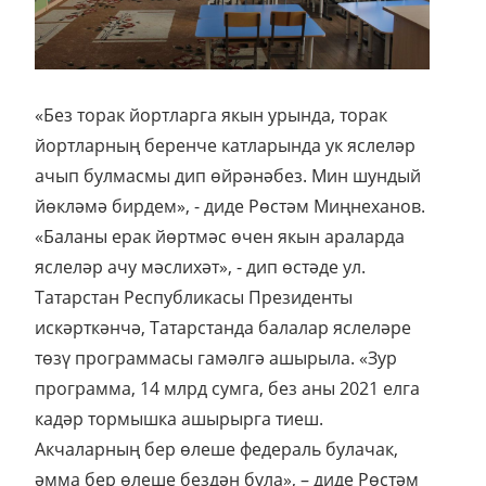
«Без торак йортларга якын урында, торак
йортларның беренче катларында ук яслеләр
ачып булмасмы дип өйрәнәбез. Мин шундый
йөкләмә бирдем», - диде Рөстәм Миңнеханов.
«Баланы ерак йөртмәс өчен якын араларда
яслеләр ачу мәслихәт», - дип өстәде ул.
Татарстан Республикасы Президенты
искәрткәнчә, Татарстанда балалар яслеләре
төзү программасы гамәлгә ашырыла. «Зур
программа, 14 млрд сумга, без аны 2021 елга
кадәр тормышка ашырырга тиеш.
Акчаларның бер өлеше федераль булачак,
әмма бер өлеше бездән була», – диде Рөстәм