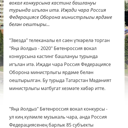
вокал конкурсына кастинг башлануы
турында игълан итә. Иҗади чара Россия
Федерациясе Оборона министрлыгы ярдәме
белән оештыры...
"Звезда" телеканалы ел саен үткәрелә торган
"Яңа йолдыз - 2020" Бөтенроссия вокал
конкурсына кастинг башлануы турында
игълан итә. Иҗади чара Россия Федерациясе
Оборона министрлыгы ярдәме белән
оештырылган. Бу турыда Татарстан Мәдәният
министрлыгы матбугат хезмәте хәбәр итте.
"Яңа йолдыз" Бөтенроссия вокал конкурсы -
ул киң күләмле музыкаль чара, анда Россия
Федерациясенең барлык 85 субъекты