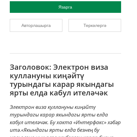
Язарга
Авторлашырга
Теркәлергә
Заголовок: Электрон виза
куллануны киңәйтү
турындагы карар якындагы
ярты елда кабул ителәчәк
Электрон виза куллануны киңәйтү
турындагы карар якындагы ярты елда
кабул ителәчәк. Бу хакта «Интерфакс» хәбәр
итә.«Якындагы ярты елда безнең бу