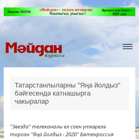
Татарстанлыларны "Яңа йолдыз"
бәйгесендә катнашырга
чакыралар
"Звезда" телеканалы ел саен үткәрелә
торган "Яңа йолдыз - 2020" Бөтенроссия