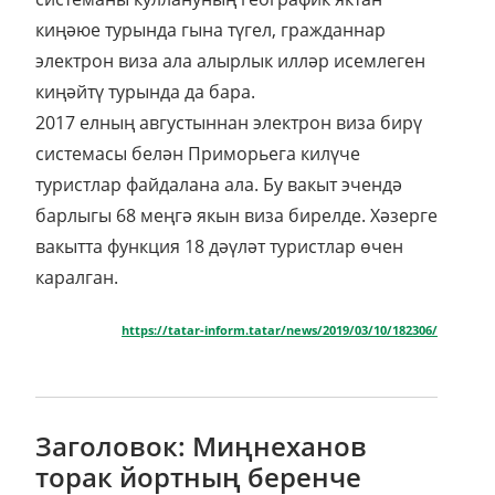
киңәюе турында гына түгел, гражданнар
электрон виза ала алырлык илләр исемлеген
киңәйтү турында да бара.
2017 елның августыннан электрон виза бирү
системасы белән Приморьега килүче
туристлар файдалана ала. Бу вакыт эчендә
барлыгы 68 меңгә якын виза бирелде. Хәзерге
вакытта функция 18 дәүләт туристлар өчен
каралган.
https://tatar-inform.tatar/news/2019/03/10/182306/
Заголовок: Миңнеханов
торак йортның беренче