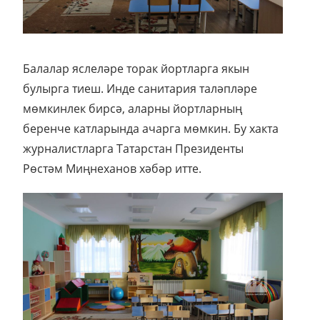
Балалар яслеләре торак йортларга якын
булырга тиеш. Инде санитария таләпләре
мөмкинлек бирсә, аларны йортларның
беренче катларында ачарга мөмкин. Бу хакта
журналистларга Татарстан Президенты
Рөстәм Миңнеханов хәбәр итте.