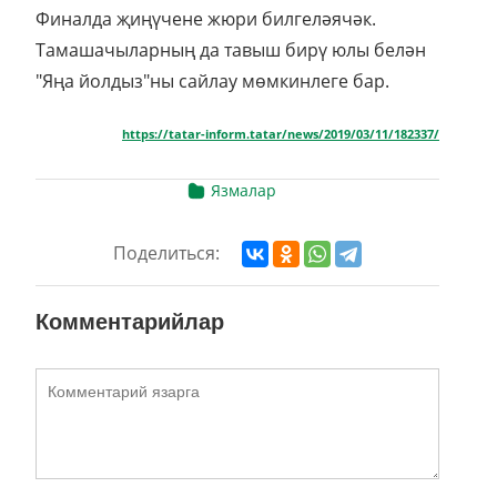
Финалда җиңүчене жюри билгеләячәк.
Тамашачыларның да тавыш бирү юлы белән
"Яңа йолдыз"ны сайлау мөмкинлеге бар.
https://tatar-inform.tatar/news/2019/03/11/182337/
Язмалар
Поделиться:
Комментарийлар