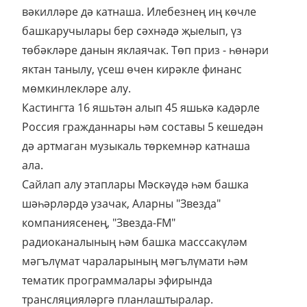
вәкилләре дә катнаша. Илебезнең иң көчле
башкаручылары бер сәхнәдә җыелып, үз
төбәкләре данын яклаячак. Төп приз - һөнәри
яктан танылу, үсеш өчен кирәкле финанс
мөмкинлекләре алу.
Кастингта 16 яшьтән алып 45 яшькә кадәрле
Россия гражданнары һәм составы 5 кешедән
дә артмаган музыкаль төркемнәр катнаша
ала.
Сайлап алу этаплары Мәскәүдә һәм башка
шәһәрләрдә узачак, Аларны "Звезда"
компаниясенең, "Звезда-FM"
радиоканалының һәм башка масссакүләм
мәгълүмат чараларының мәгълүмати һәм
тематик программалары эфирында
трансляцияләргә планлаштыралар.