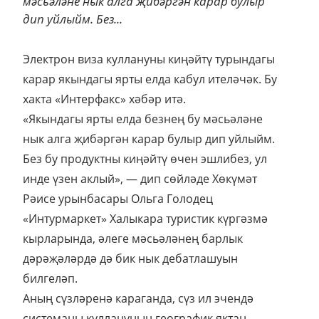
мәсьәләне нык алга җибәргән карар булыр
дип уйлыйм. Без...
Электрон виза куллануны киңәйтү турындагы
карар якындагы ярты елда кабул ителәчәк. Бу
хакта «Интерфакс» хәбәр итә.
«Якындагы ярты елда безнең бу мәсьәләне
нык алга җибәргән карар булыр дип уйлыйм.
Без бу продуктны киңәйтү өчен эшлибез, ул
инде үзен аклый», — дип сөйләде Хөкүмәт
Рәисе урынбасары Ольга Голодец
«Интурмаркет» Халыкара туристик күргәзмә
кырларында, әлеге мәсьәләнең барлык
дәрәҗәләрдә дә бик нык дебатлашуын
билгеләп.
Аның сүзләренә караганда, сүз ил эчендә
системаны куллануның географик яктан