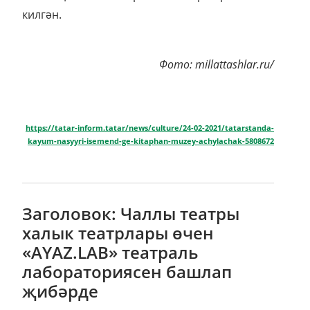
килгән.
Фото: millattashlar.ru/
https://tatar-inform.tatar/news/culture/24-02-2021/tatarstanda-
kayum-nasyyri-isemend-ge-kitaphan-muzey-achylachak-5808672
Заголовок: Чаллы театры
халык театрлары өчен
«AYAZ.LAB» театраль
лабораториясен башлап
җибәрде