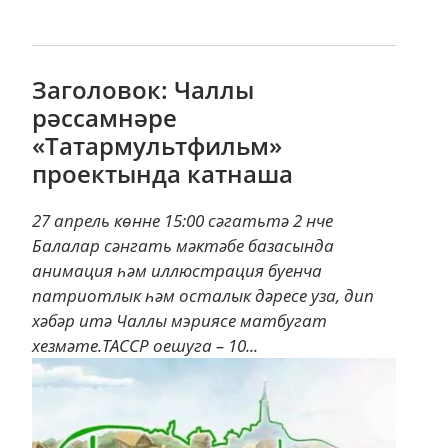
Заголовок: Чаллы
рәссамнәре
«Татармультфильм»
проектында катнаша
27 апрель көнне 15:00 сәгатьтә 2 нче
Балалар сәнгать мәктәбе базасында
анимация һәм иллюстрация буенча
патриотлык һәм осталык дәресе уза, дип
хәбәр итә Чаллы мэриясе матбугат
хезмәте.ТАССР оешуга – 10...