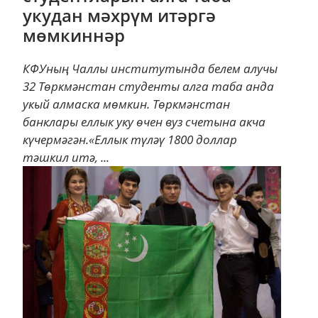
укудан мәхрүм итәргә
мөмкиннәр
КФУның Чаллы институтында белем алучы
32 Төркмәнстан студенты алга таба анда
укый алмаска мөмкин. Төркмәнстан
банклары еллык уку өчен вуз счетына акча
күчермәгән.«Еллык түләү 1800 доллар
тәшкил итә, ...