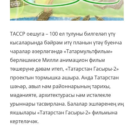
ТАССР оешуга – 100 ел тулуны билгеләп үтү
кысаларында бәйрәм итү планын үтәү буенча
чаралар әзерләгәндә «Татармультфильм»
берләшмәсе Милли анимацион фильм
төшерүне дәвам итеп, «Татарстан Гасыры-2»
проектын тормышка ашыра. Анда Татарстан
шәһәр, авыл һәм районнарының тарихы,
мәдәнияте, архитектурасы һәм истәлекле
урыннары тасвирлана. Балалар эшләренең иң
яхшылары «Татарстан Гасыры-2» фильмына
кертеләчәк.