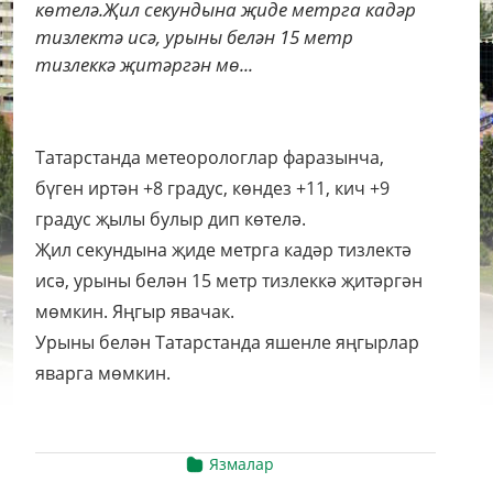
көтелә.Җил секундына җиде метрга кадәр
тизлектә исә, урыны белән 15 метр
тизлеккә җитәргән мө...
Татарстанда метеорологлар фаразынча,
бүген иртән +8 градус, көндез +11, кич +9
градус җылы булыр дип көтелә.
Җил секундына җиде метрга кадәр тизлектә
исә, урыны белән 15 метр тизлеккә җитәргән
мөмкин. Яңгыр явачак.
Урыны белән Татарстанда яшенле яңгырлар
яварга мөмкин.
Язмалар