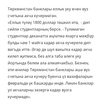
Төркмәнстан банклары еллык уку өчен вуз
счетына акча күчермәгән.
«Еллык түләү 1800 доллар тәшкил итә, - дип
сөйли студентларның берсе. - Түләмәгән
студентлар деканатта аңлатма язарга мәҗбүр
булды һәм 1 майга кадәр акча күчерелә дип
вәгъдә итте. Әгәр дә шул вакытка кадәр акча
килеп җитмәсә, без алга таба әлеге уку
йортында белем ала алмаячакбыз. Безнең
әти-әниләр Төркмәнстан банклары аша вуз
счетына акча күчерү буенча үз вазифаларын
февральдә үк башкарды инде. Ләкин банклар
ул акчаларны хәзергә кадәр вузга
күчермәде».