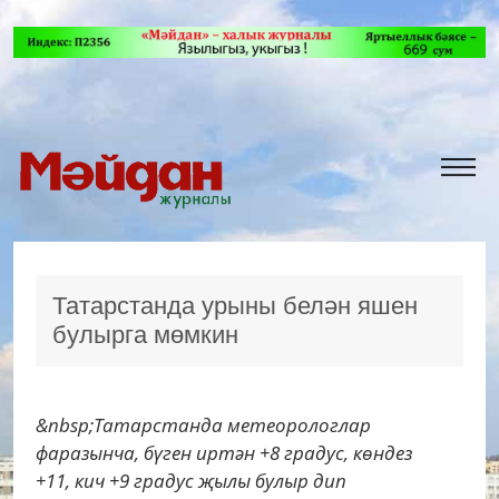
Татарстанда урыны белән яшен
булырга мөмкин
&nbsp;Татарстанда метеорологлар
фаразынча, бүген иртән +8 градус, көндез
+11, кич +9 градус җылы булыр дип