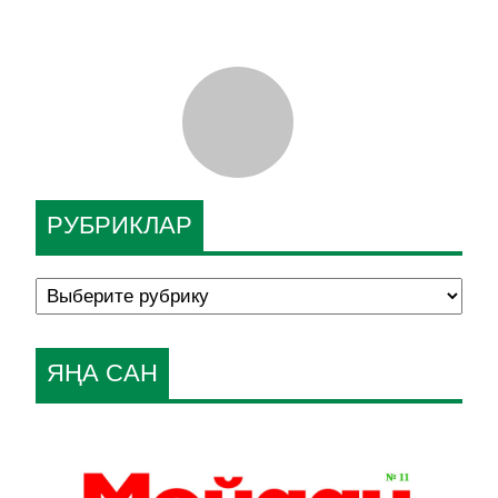
РУБРИКЛАР
ЯҢА САН