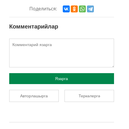
Поделиться:
Комментарийлар
Язарга
Авторлашырга
Теркәлергә