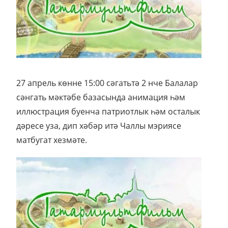
27 апрель көнне 15:00 сәгатьтә 2 нче Балалар
сәнгать мәктәбе базасында анимация һәм
иллюстрация буенча патриотлык һәм осталык
дәресе уза, дип хәбәр итә Чаллы мэриясе
матбугат хезмәте.