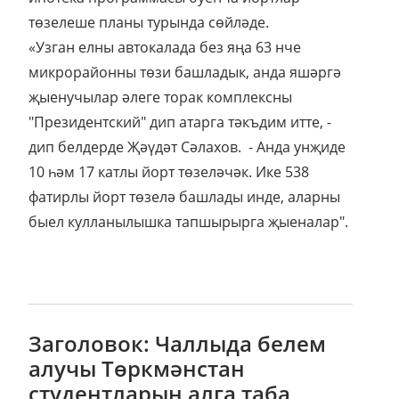
төзелеше планы турында сөйләде.
«Узган елны автокалада без яңа 63 нче
микрорайонны төзи башладык, анда яшәргә
җыенучылар әлеге торак комплексны
"Президентский" дип атарга тәкъдим итте, -
дип белдерде Җәүдәт Сәлахов. - Анда унҗиде
10 һәм 17 катлы йорт төзеләчәк. Ике 538
фатирлы йорт төзелә башлады инде, аларны
быел кулланылышка тапшырырга җыеналар".
Заголовок: Чаллыда белем
алучы Төркмәнстан
студентларын алга таба