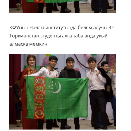
КФУның Чаллы институтында белем алучы 32
Төркмәнстан студенты алга таба анда укый
алмаска мөмкин.