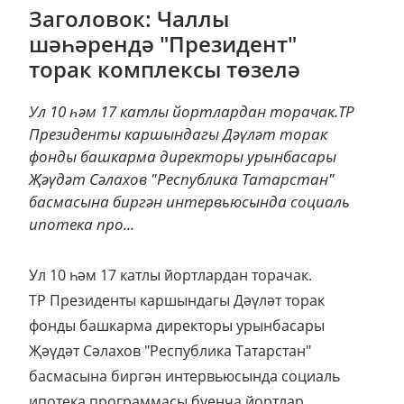
Заголовок: Чаллы
шәһәрендә "Президент"
торак комплексы төзелә
Ул 10 һәм 17 катлы йортлардан торачак.ТР
Президенты каршындагы Дәүләт торак
фонды башкарма директоры урынбасары
Җәүдәт Сәлахов "Республика Татарстан"
басмасына биргән интервьюсында социаль
ипотека про...
Ул 10 һәм 17 катлы йортлардан торачак.
ТР Президенты каршындагы Дәүләт торак
фонды башкарма директоры урынбасары
Җәүдәт Сәлахов "Республика Татарстан"
басмасына биргән интервьюсында социаль
ипотека программасы буенча йортлар