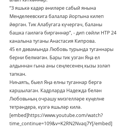
“З яшькә кадәр әниләре сабый янына
Менделеевскига балалар йортына килеп
йөргән. Тик Алабугага күчергәч, баланы
башка гаиләгә биргәннәр”, - дип сөйли НТР 24
каналына туганы Анастасия Кипрова.
45 ел дәвамында Любовь турында туганнары
берни белмәгән. Бары тик узган Яңа ел
алдыннан гына аны сеңлесенең кызы эзләп
тапкан.
Ниһаять, быел Яңа елны туганнар бергә
каршылаган. Кадрларда Надежда белән
Любовьның очрашу мизгелләре күңелне
тетрәндерә, күзгә яшьләр килә.
[embed]https://www.youtube.com/watch?
time_continue=109&v=K2RN2Nvaq7Y[/embed]