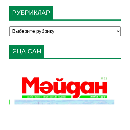
РУБРИКЛАР
ЯҢА САН