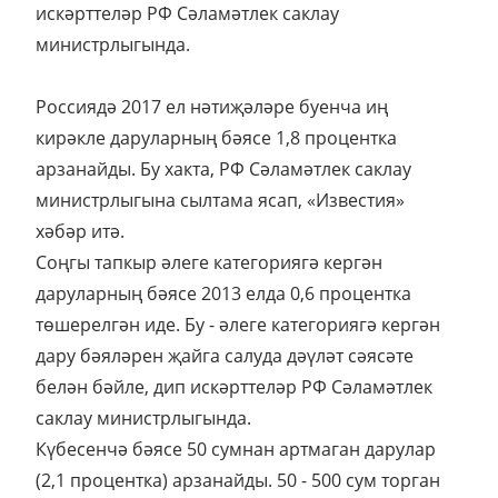
искәрттеләр РФ Сәламәтлек саклау
министрлыгында.
Россиядә 2017 ел нәтиҗәләре буенча иң
кирәкле даруларның бәясе 1,8 процентка
арзанайды. Бу хакта, РФ Сәламәтлек саклау
министрлыгына сылтама ясап, «Известия»
хәбәр итә.
Соңгы тапкыр әлеге категориягә кергән
даруларның бәясе 2013 елда 0,6 процентка
төшерелгән иде. Бу - әлеге категориягә кергән
дару бәяләрен җайга салуда дәүләт сәясәте
белән бәйле, дип искәрттеләр РФ Сәламәтлек
саклау министрлыгында.
Күбесенчә бәясе 50 сумнан артмаган дарулар
(2,1 процентка) арзанайды. 50 - 500 сум торган