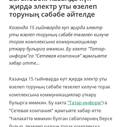
җирдә электр уты өзелеп
торуның сәбәбе әйтелде
Казанда 15 гыйнварда күп җирдә электр
уты өзелеп торуның сәбәбе төзелеп килүче
торак комплексына коммуникацияләр
үткәрү булырга мөмкин. Бу хакта “Татар-
информ”га “Сетевая компания” җәмгыяте
хәбәр итте...
Казанда 15 гыйнварда күп җирдә электр уты
өзелеп торуның сәбәбе төзелеп килүче торак
комплексына коммуникацияләр үткәрү
булырга мөмкин. Бу хакта
“Татар-информ”
га
“Сетевая компания” җәмгыяте хәбәр итте.
“Һәлакәттә мөмкин булган сәбәпләрнең берсе
булып, төзелеп килүче торак комплекска