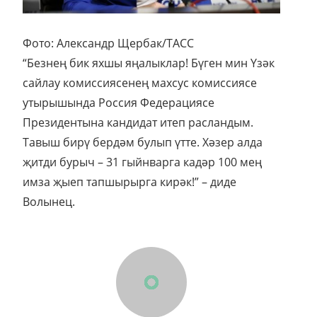
Фото: Александр Щербак/ТАСС
“Безнең бик яхшы яңалыклар! Бүген мин Үзәк
сайлау комиссиясенең махсус комиссиясе
утырышында Россия Федерациясе
Президентына кандидат итеп расландым.
Тавыш бирү бердәм булып үтте. Хәзер алда
җитди бурыч – 31 гыйнварга кадәр 100 мең
имза җыеп тапшырырга кирәк!” – диде
Волынец.