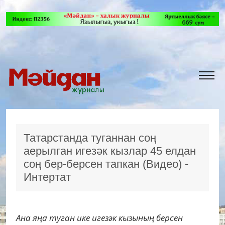
Татарстанда туганнан соң
аерылган игезәк кызлар 45 елдан
соң бер-берсен тапкан (Видео) -
Интертат
Ана яңа туган ике игезәк кызының берсен