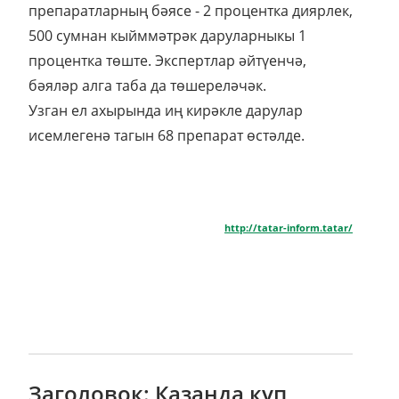
препаратларның бәясе - 2 процентка диярлек,
500 сумнан кыйммәтрәк даруларныкы 1
процентка төште. Экспертлар әйтүенчә,
бәяләр алга таба да төшереләчәк.
Узган ел ахырында иң кирәкле дарулар
исемлегенә тагын 68 препарат өстәлде.
http://tatar-inform.tatar/
Заголовок: Казанда күп