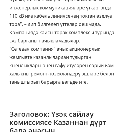
инженерлык коммуникацияләре үткәргәндә
110 кВ ике кабель линиясенең токтан өзелүе
тора”, – дип билгеләп үттеләр оешмада.
Компаниядә кайсы торак комплексы турында
сүз барганын ачыкламадылар.
“Сетевая компания” ачык акционерлык
җәмгыяте казанлылардан тудырган
кыенлыклары өчен гафу итүләрен сорый һәм
халыкны ремонт-төзекләндерү эшләре белән
таныштырып барырга вәгъдә итә.
Заголовок: Үзәк сайлау
комиссиясе Казаннан дүрт
бала анасын