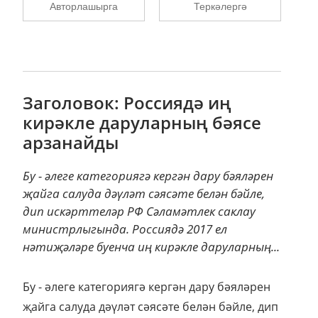
Авторлашырга
Теркәлергә
Заголовок: Россиядә иң
кирәкле даруларның бәясе
арзанайды
Бу - әлеге категориягә кергән дару бәяләрен
җайга салуда дәүләт сәясәте белән бәйле,
дип искәрттеләр РФ Сәламәтлек саклау
министрлыгында. Россиядә 2017 ел
нәтиҗәләре буенча иң кирәкле даруларның...
Бу - әлеге категориягә кергән дару бәяләрен
җайга салуда дәүләт сәясәте белән бәйле, дип