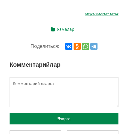
http://intertat.tatar
Язмалар
Поделиться:
Комментарийлар
Язарга