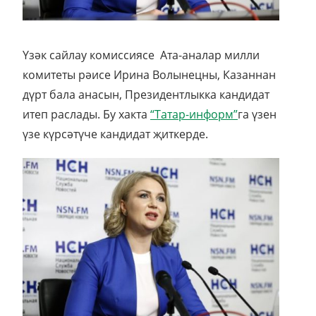
Үзәк сайлау комиссиясе Ата-аналар милли
комитеты рәисе Ирина Волынецны, Казаннан
дүрт бала анасын, Президентлыкка кандидат
итеп раслады. Бу хакта
“Татар-информ”
га үзен
үзе күрсәтүче кандидат җиткерде.