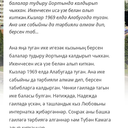
балалар тудыру йортында калдырып
чыккан. Икенчесен исә үзе белән алып
киткән.Кызлар 1969 елда Алабугада туган.
Ана ике сабыйны да тәрбияли алмам дип,
берсен таб...
Ана яңа туган ике игезәк кызының берсен
балалар тудыру йортында калдырып чыккан.
Икенчесен исә үзе белән алып киткән.
Кызлар 1969 елда Алабугада туган. Ана ике
сабыйны да тәрбияли алмам дип, берсен
табибларга калдырган. Чөнки гаиләдә тагын
ике баласы булган. Нәтиҗәдә, Надежда
гаиләдә үскән, ә ташландык кыз Любовьны
интернатка җибәргәннәр. Соңрак аны башка
гаиләгә тәрбиягә алганнар һәм Түбән Камага
алып киткәннәр.