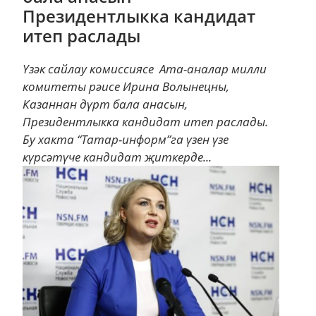
Президентлыкка кандидат
итеп раслады
Үзәк сайлау комиссиясе Ата-аналар милли
комитеты рәисе Ирина Волынецны,
Казаннан дүрт бала анасын,
Президентлыкка кандидат итеп раслады.
Бу хакта “Татар-информ”га үзен үзе
күрсәтүче кандидат җиткерде...