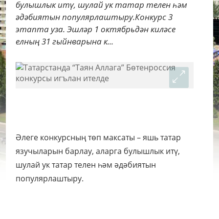
булышлык итү, шулай ук татар телен һәм
әдәбиятын популярлаштыру.Конкурс 3
этапта уза. Эшләр 1 октябрьдән киләсе
елның 31 гыйнварына к...
Әлеге конкурсның төп максаты – яшь татар
язучыларын барлау, аларга булышлык итү,
шулай ук татар телен һәм әдәбиятын
популярлаштыру.