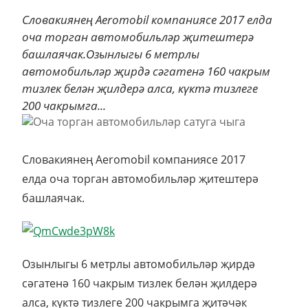
Словакиянең Aeromobil компаниясе 2017 елда
оча торган автомобильләр җитештерә
башлаячак.Озынлыгы 6 метрлы
автомобильләр җирдә сәгатенә 160 чакрым
тизлек белән җилдерә алса, күктә тизлеге
200 чакрымга...
Словакиянең Aeromobil компаниясе 2017
елда оча торган автомобильләр җитештерә
башлаячак.
Озынлыгы 6 метрлы автомобильләр җирдә
сәгатенә 160 чакрым тизлек белән җилдерә
алса, күктә тизлеге 200 чакрымга җитәчәк