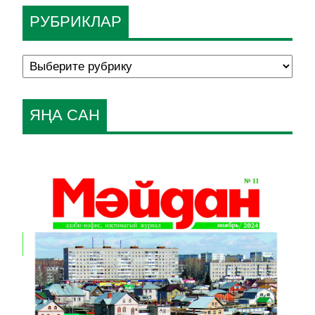
РУБРИКЛАР
ЯҢА САН