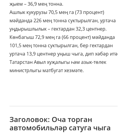
җыем – 36,9 мең тонна.
Ашлык кукурузы 70,5 мең га (73 процент)
мәйданда 226 мең тонна суктырылган, уртача
уңдырышлылык – гектардан 32,3 центнер.
Көнбагыш 72,9 мең га (66 процент) мәйданда
101,5 мең тонна суктырылган, бер гектардан
уртача 13,9 центнер уңыш чыга, дип хәбәр итә
Татарстан Авыл хуҗалыгы һәм азык-төлек
министрлыгы матбугат хезмәте.
Заголовок: Оча торган
автомобильләр сатуга чыга