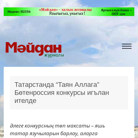
Татарстанда “Таян Аллага”
Бөтенроссия конкурсы игълан
ителде
Әлеге конкурсның төп максаты – яшь
татар язучыларын барлау, аларга