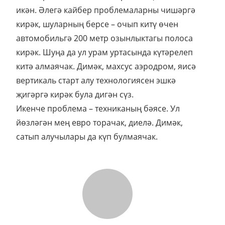
икән. Әлегә кайбер проблемаларны чишәргә
кирәк, шуларның берсе – очып китү өчен
автомобильгә 200 метр озынлыктагы полоса
кирәк. Шуңа да ул урам уртасында күтәрелеп
китә алмаячак. Димәк, махсус аэродром, яисә
вертикаль старт алу технологиясен эшкә
җигәргә кирәк була дигән сүз.
Икенче проблема – техниканың бәясе. Ул
йөзләгән мең евро торачак, диелә. Димәк,
сатып алучылары да күп булмаячак.