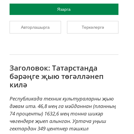
Язарга
Авторлашырга
Теркәлергә
Заголовок: Татарстанда
бәрәңге җыю төгәлләнеп
килә
Республикада техник культураларны җыю
дәвам итә. 46,8 мең га мәйданнан (планның
74 проценты) 1632,6 мең тонна шикәр
чөгендере җыеп алынган. Уртача уңыш
гектардан 349 центнер тәшкил