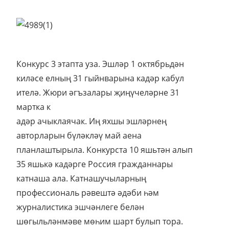
Конкурс 3 этапта уза. Эшләр 1 октябрьдән
киләсе елның 31 гыйнварына кадәр кабул
ителә. Жюри әгъзалары җиңүчеләрне 31
мартка к
адәр ачыклаячак. Иң яхшы эшләрнең
авторларын бүләкләү май аена
планлаштырыла. Конкурста 10 яшьтән алып
35 яшькә кадәрге Россия гражданнары
катнаша ала. Катнашучыларның
профессиональ рәвештә әдәби һәм
журналистика эшчәнлеге белән
шөгыльләнмәве мөһим шарт булып тора.