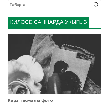
КИЛӘСЕ САННАРДА УКЫГЫЗ
Кара тасмалы фото