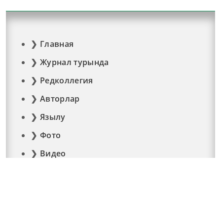
Главная
Журнал турында
Редколлегия
Авторлар
Язылу
Фото
Видео
Реклама
Элемтә
Документлар