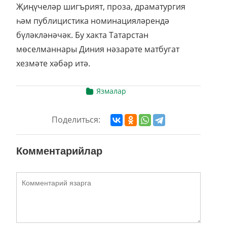
Җиңүчеләр шигърият, проза, драматургия
һәм публицистика номинацияләрендә
бүләкләнәчәк. Бу хакта Татарстан
мөселманнары Диния нәзарәте матбугат
хезмәте хәбәр итә.
Язмалар
Поделиться:
Комментарийлар