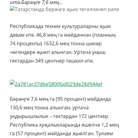
итә.Бәрәңге 7,6 мең...
Республикада техник культураларны җыю
дәвам итә. 46,8 мең га мәйданнан (планның
74 проценты) 1632,6 мең тонна шикәр
чөгендере җыеп алынган. Уртача уңыш
гектардан 349 центнер тәшкил итә.
Бәрәңге 7,6 мең га (95 процент) мәйданда
130,6 мең тонна алынган, уртача
уңдырышлылык – гектардан 172 центнер.
Республика хуҗалыкларында яшелчә 1,2 мең
га (57 процент) мәйданда җыелган. Тулаем