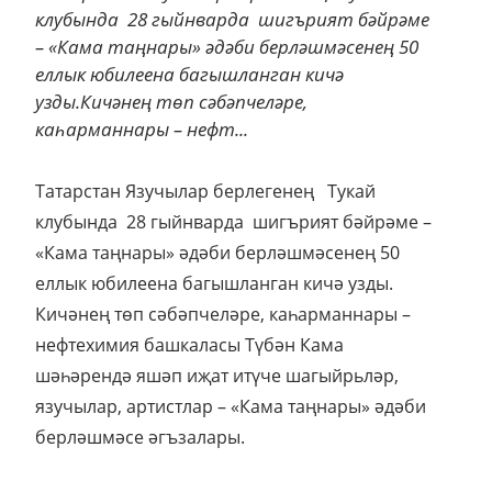
клубында 28 гыйнварда шигърият бәйрәме
– «Кама таңнары» әдәби берләшмәсенең 50
еллык юбилеена багышланган кичә
узды.Кичәнең төп сәбәпчеләре,
каһарманнары – нефт...
Татарстан Язучылар берлегенең Тукай
клубында 28 гыйнварда шигърият бәйрәме –
«Кама таңнары» әдәби берләшмәсенең 50
еллык юбилеена багышланган кичә узды.
Кичәнең төп сәбәпчеләре, каһарманнары –
нефтехимия башкаласы Түбән Кама
шәһәрендә яшәп иҗат итүче шагыйрьләр,
язучылар, артистлар – «Кама таңнары» әдәби
берләшмәсе әгъзалары.