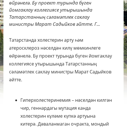
өйрәнелә. Бу проект турында бүген
йомгаклау коллегиясе утырышында
Татарстанның сәламәтлек саклау
министры Марат Садыйков әйтте. Г...
Татарстанда холестерин арту һәм
атеросклероз нәселдән килү мөмкинлеге
өйрәнелә. Бу проект турында бүген йомгаклау
коллегиясе утырышында Татарстанның
сәламәтлек саклау министры Марат Садыйков
әйтте.
Гиперхолестеринемия – нәселдән килгән
чир, геннардагы мутация канда
холестерин күләме күпкә артуына
китерә. Дәваланмаган очракта, мондый