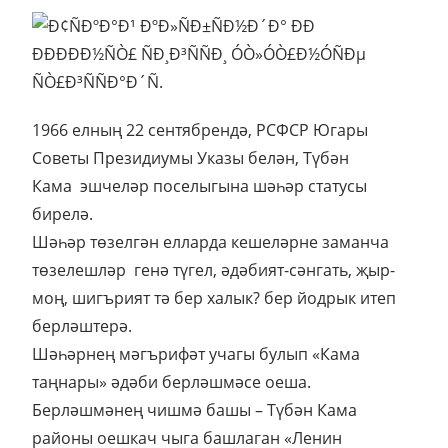
1966 елның 22 сентябрендә, РСФСР Югары
Советы Президиумы Указы белән, Түбән
Кама эшчеләр поселыгына шәһәр статусы
бирелә.
Шәһәр төзелгән елларда кешеләрне заманча
төзелешләр генә түгел, әдәбият-сәнгать, җыр-
моң, шигърият тә бер халык? бер йодрык итеп
берләштерә.
Шәһәрнең мәгърифәт учагы булып «Кама
таңнары» әдәби берләшмәсе оеша.
Берләшмәнең чишмә башы – Түбән Кама
районы оешкач чыга башлаган «Ленин