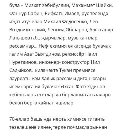
була – Мизхәт Хәбибуллин, Мөхәммәт Шәйхи,
Фәннур Сафин, Рифкать Имаев, рус телендә
иҗат итүчеләр Михаил Федосенко, Лев
Воздвиженский, Леонид Обшаров, Александр
Латышев һ.б., җырчылар, музыкантлар,
рәссамнар... Нефтехимия өлкәсендә булачак
галим Азат Зыятдинов, режиссёр Наил
Нуретдинов, инженер- конструктор Нил
Садыйков, киләчәктә Тукай премиясе
лауреаты һәм Халык рәссамы дигән югары
исемнәргә ия булачак Әхсән Фәтхетдинов
кебек гаярь егетләр дә берләшмә әгъзалары
белән бергә кайнап яшиләр.
70-еллар башында нефть химиясе гиганты
төзелешенә илнең төрле почмакларыннан