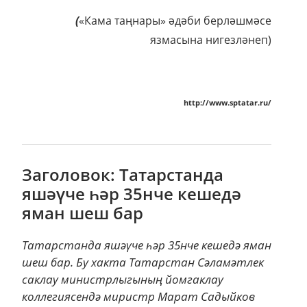
(
«Кама таңнары» әдәби берләшмәсе
язмасына нигезләнеп)
http://www.sptatar.ru/
Заголовок: Татарстанда
яшәүче һәр 35нче кешедә
яман шеш бар
Татарстанда яшәүче һәр 35нче кешедә яман
шеш бар. Бу хакта Татарстан Сәламәтлек
саклау министрлыгының йомгаклау
коллегиясендә миристр Марат Садыйков