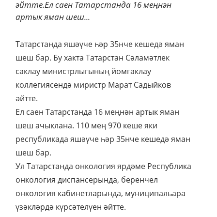
әйтте.Ел саен Татарстанда 16 меңнән
артык яман шеш...
Татарстанда яшәүче һәр 35нче кешедә яман
шеш бар. Бу хакта Татарстан Сәламәтлек
саклау министрлыгының йомгаклау
коллегиясендә миристр Марат Садыйков
әйтте.
Ел саен Татарстанда 16 меңнән артык яман
шеш ачыклана. 110 мең 970 кеше яки
республикада яшәүче һәр 35нче кешедә яман
шеш бар.
Ул Татарстанда онкология ярдәме Республика
онкология диспансерында, беренчел
онкология кабинетларында, муниципальара
үзәкләрдә күрсәтелүен әйтте.