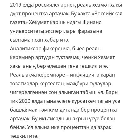
2019 елда россиялеләрнең реаль хезмәт хакы
дүрт процентка артачак.
Бу хакта «Российская
газета» Хөкүмәт каршындагы Финанс
университеты экспертлары фаразына
сылтама ясап хәбәр итә.
Аналитиклар фикеренчә, быел реаль
керемнәр артудан туктаячак, чөнки хезмәт
хакы аның бер өлешен генә тәшкил итә.
Реаль акча керемнәре – инфляциягә карап
төзәтмәләр кертелгән, мәҗбүри түләүләр
чигерелгәннән соң алынган табыш ул. Бары
тик 2020 елда гына әлеге күрсәткеч тагын үсә
башлаячак һәм ким дигәндә бер процентка
артачак. Бу икътисадның акрын үсүе белән
бәйле. Ул елына ике проценттан да азрак
тәшкил итә.