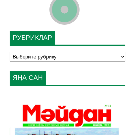
РУБРИКЛАР
ЯҢА САН