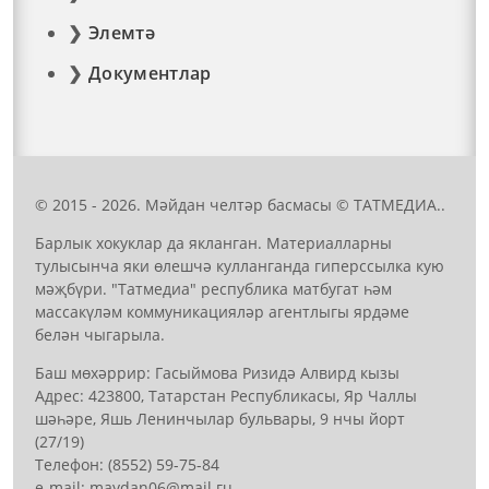
Элемтә
Документлар
© 2015 - 2026. Мәйдан челтәр басмасы © ТАТМЕДИА..
Барлык хокуклар да якланган. Материалларны
тулысынча яки өлешчә кулланганда гиперссылка кую
мәҗбүри. "Татмедиа" республика матбугат һәм
массакүләм коммуникацияләр агентлыгы ярдәме
белән чыгарыла.
Баш мөхәррир: Гасыймова Ризидә Алвирд кызы
Адрес: 423800, Татарстан Республикасы, Яр Чаллы
шәһәре, Яшь Ленинчылар бульвары, 9 нчы йорт
(27/19)
Телефон: (8552) 59-75-84
е-mail: mауdаn06@mail.гu