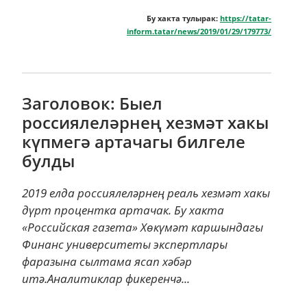
Бу хакта тулырак:
https://tatar-
inform.tatar/news/2019/01/29/179773/
Заголовок: Быел
россиялеләрнең хезмәт хакы
күпмегә артачагы билгеле
булды
2019 елда россиялеләрнең реаль хезмәт хакы
дүрт процентка артачак. Бу хакта
«Российская газета» Хөкүмәт каршындагы
Финанс университеты экспертлары
фаразына сылтама ясап хәбәр
итә.Аналитиклар фикеренчә...