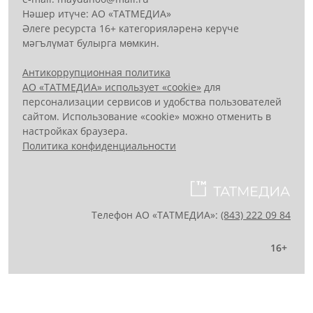
Нәшер итүче: АО «ТАТМЕДИА»
Әлеге ресурста 16+ категорияләренә керүче
мәгълүмат булырга мөмкин.
Антикоррупционная политика
АО «ТАТМЕДИА» использует «cookie»
для
персонализации сервисов и удобства пользователей
сайтом. Использование «cookie» можно отменить в
настройках браузера.
Политика конфиденциальности
Телефон АО «ТАТМЕДИА»:
(843) 222 09 84
16+