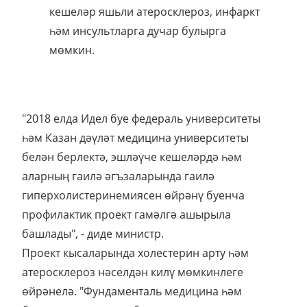
кешеләр яшьли атеросклероз, инфаркт
һәм инсультларга дучар булырга
мөмкин.
"2018 елда Идел буе федераль университеты
һәм Казан дәүләт медицина университеты
белән берлектә, эшләүче кешеләрдә һәм
аларның гаилә әгъзаларында гаилә
гиперхолистеринемиясен өйрәнү буенча
профилактик проект гамәлгә ашырыла
башлады", - диде министр.
Проект кысаларында холестерин арту һәм
атеросклероз нәселдән килү мөмкинлеге
өйрәнелә. "Фундаменталь медицина һәм