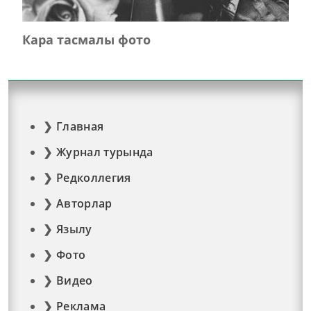
Кара тасмалы фото
Главная
Журнал турында
Редколлегия
Авторлар
Язылу
Фото
Видео
Реклама