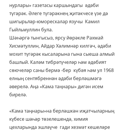
нурлары» газетасы каршындагы әдәби
түгәрәк. Әлеге түгәрәкнең җитәкчесе үзе дә
шигырьләр-юморескалар язучы Камил
Гыйльмуллин була.
Шәһәргә тынгысыз, ярсу йөрәкле Рахмай
Хисмәтуллин, Айдар Хәлимнәр килгәч, әдәби
мохит түгәрәк кысаларына гына сыеша алмый
башлый. Каләм тибрәтүчеләр һәм әдәбият
сөючеләр саны бермә -бер күбәя һәм ул 1968
елның сентябреннән әдәби берләшмәгә
әверелә. Аңа «Кама таңнары» дигән исем
бирелә.
«Кама таңнары»на берләшкән иҗатчыларның
күбесе шәһәр төзелешендә, химия
цехларында эшләүче гади хезмәт кешеләре