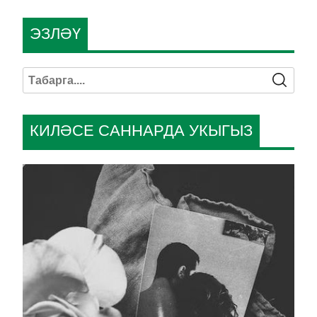
ЭЗЛӘҮ
КИЛӘСЕ САННАРДА УКЫГЫЗ