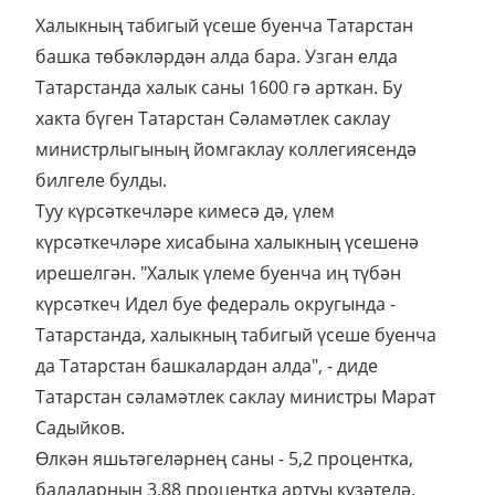
Халыкның табигый үсеше буенча Татарстан
башка төбәкләрдән алда бара. Узган елда
Татарстанда халык саны 1600 гә арткан.
Бу
хакта бүген Татарстан Сәламәтлек саклау
министрлыгының йомгаклау коллегиясендә
билгеле булды.
Туу күрсәткечләре кимесә дә, үлем
күрсәткечләре хисабына халыкның үсешенә
ирешелгән. "Халык үлеме буенча иң түбән
күрсәткеч Идел буе федераль округында -
Татарстанда, халыкның табигый үсеше буенча
да Татарстан башкалардан алда", - диде
Татарстан сәламәтлек саклау министры Марат
Садыйков.
Өлкән яшьтәгеләрнең саны - 5,2 процентка,
балаларның 3,88 процентка артуы күзәтелә.