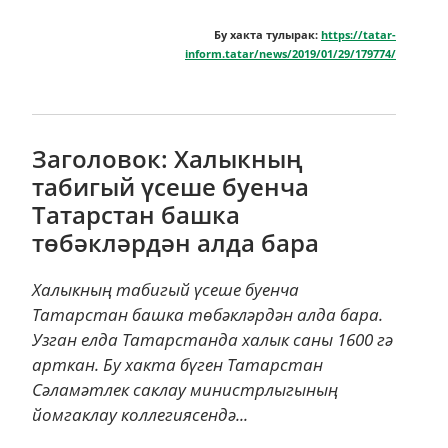
Бу хакта тулырак:
https://tatar-
inform.tatar/news/2019/01/29/179774/
Заголовок: Халыкның
табигый үсеше буенча
Татарстан башка
төбәкләрдән алда бара
Халыкның табигый үсеше буенча
Татарстан башка төбәкләрдән алда бара.
Узган елда Татарстанда халык саны 1600 гә
арткан. Бу хакта бүген Татарстан
Сәламәтлек саклау министрлыгының
йомгаклау коллегиясендә...