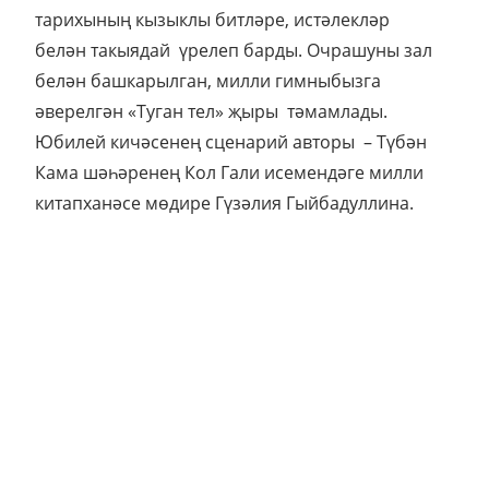
тарихының кызыклы битләре, истәлекләр
белән такыядай үрелеп барды. Очрашуны зал
белән башкарылган, милли гимныбызга
әверелгән «Туган тел» җыры тәмамлады.
Юбилей кичәсенең сценарий авторы – Түбән
Кама шәһәренең Кол Гали исемендәге милли
китапханәсе мөдире Гүзәлия Гыйбадуллина.