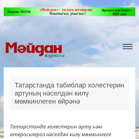
Татарстанда табиблар холестерин
артуның нәселдән килү
мөмкинлеген өйрәнә
Татарстанда холестерин арту һәм
атеросклероз нәселдән килү мөмкинлеге