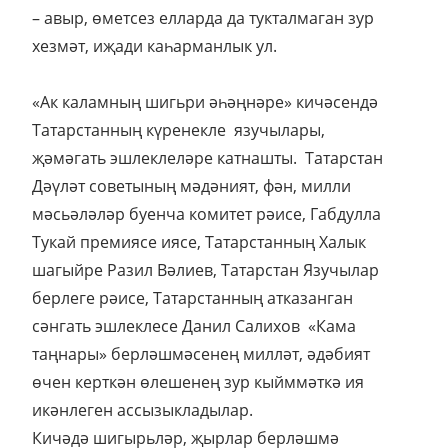
– авыр, өметсез елларда да тукталмаган зур
хезмәт, иҗади каһарманлык ул.
«Ак каламның шигьри әһәңнәре» кичәсендә
Татарстанның күренекле язучылары,
җәмәгать эшлеклеләре катнашты. Татарстан
Дәүләт советының мәдәният, фән, милли
мәсьәләләр буенча комитет рәисе, Габдулла
Тукай премиясе иясе, Татарстанның Халык
шагыйре Разил Вәлиев, Татарстан Язучылар
берлеге рәисе, Татарстанның атказанган
сәнгать эшлеклесе Данил Салихов «Кама
таңнары» берләшмәсенең милләт, әдәбият
өчен керткән өлешенең зур кыйммәткә ия
икәнлеген ассызыкладылар.
Кичәдә шигырьләр, җырлар берләшмә