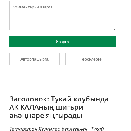
Язарга
Авторлашырга
Теркәлергә
Заголовок: Тукай клубында
АК КАЛАның шигьри
әһәңнәре яңгырады
Татарстан Язучылар берлегенең Тукай