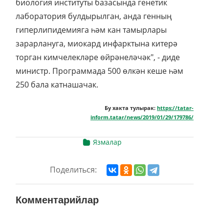
биология институты базасында генетик
лаборатория булдырылган, анда генның
гиперлипидемияга һәм кан тамырлары
зарарлануга, миокард инфарктына китерә
торган кимчелекләре өйрәнеләчәк", - диде
министр. Программада 500 өлкән кеше һәм
250 бала катнашачак.
Бу хакта тулырак:
https://tatar-
inform.tatar/news/2019/01/29/179786/
Язмалар
Поделиться:
Комментарийлар