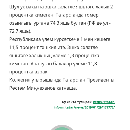
Шул ук вакытта эшкә сәләтле яшьтәге халык 2
процентка кимегән. Татарстанда гомер
озынлыгы уртача 74,3 яшь булган (РФ дә ул -
72,7 яшь).
Республикада үлем күрсәткече 1 мең кешегә
11,5 процент тәшкил итә. Эшкә сәләтле
яшьтәге халыкның үлеме 1,3 процентка
кимегән. Яңа туган балалар үлеме 11,8
процентка азрак.
Коллегия утырышында Татарстан Президенты
Рөстәм Миңнеханов катнаша.
Бу хакта тулырак:
https://tatar-
inform.tatar/news/2019/01/29/179772/