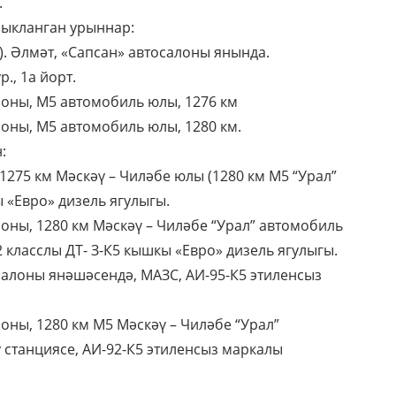
.
чыкланган урыннар:
). Әлмәт, «Сапсан» автосалоны янында.
., 1а йорт.
йоны, М5 автомобиль юлы, 1276 км
оны, М5 автомобиль юлы, 1280 км.
:
1275 км Мәскәү – Чиләбе юлы (1280 км М5 “Урал”
ы «Евро» дизель ягулыгы.
оны, 1280 км Мәскәү – Чиләбе “Урал” автомобиль
2 класслы ДТ- З-К5 кышкы «Евро» дизель ягулыгы.
осалоны янәшәсендә, МАЗС, АИ-95-К5 этиленсыз
оны, 1280 км М5 Мәскәү – Чиләбе “Урал”
 станциясе, АИ-92-К5 этиленсыз маркалы