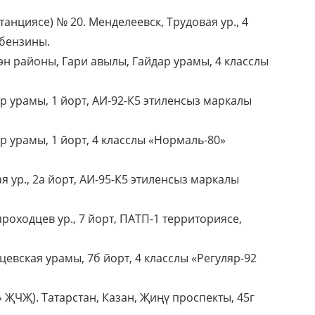
анциясе) № 20. Менделеевск, Трудовая ур., 4
 бензины.
ән районы, Гари авылы, Гайдар урамы, 4 класслы
р урамы, 1 йорт, АИ-92-К5 этиленсыз маркалы
р урамы, 1 йорт, 4 класслы «Нормаль-80»
 ур., 2а йорт, АИ-95-К5 этиленсыз маркалы
роходцев ур., 7 йорт, ПАТП-1 территориясе,
цевская урамы, 7б йорт, 4 класслы «Регуляр-92
 ҖЧҖ). Татарстан, Казан, Җиңү проспекты, 45г