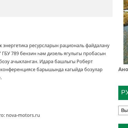
к энергетика ресурсларын рациональ файдалану
 ГБУ 789 бензин һәм дизель ягулыгы пробасын
 бозу ачыкланган. Идарә башлыгы Роберт
Ано
т конференциясе барышында кагыйдә бозулар
.
Р
о: nova-motors.ru