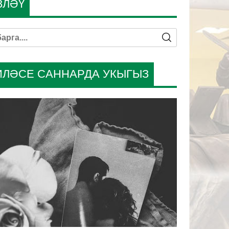
ЗЛӘҮ
ИЛӘСЕ САННАРДА УКЫГЫЗ