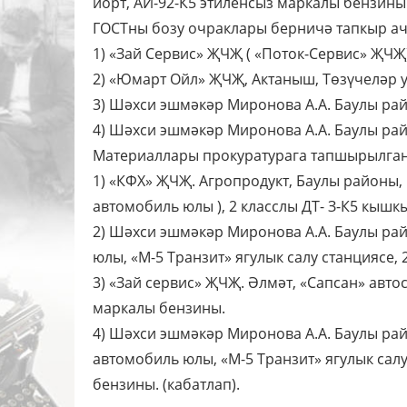
йорт, АИ-92-К5 этиленсыз маркалы бензины
ГОСТны бозу очраклары берничә тапкыр а
1) «Зай Сервис» ҖЧҖ ( «Поток-Сервис» ҖЧҖ
2) «Юмарт Ойл» ҖЧҖ, Актаныш, Төзүчеләр ур
3) Шәхси эшмәкәр Миронова А.А. Баулы ра
4) Шәхси эшмәкәр Миронова А.А. Баулы рай
Материаллары прокуратурага тапшырылган
1) «КФХ» ҖЧҖ. Агропродукт, Баулы районы, 
автомобиль юлы ), 2 класслы ДТ- З-К5 кышк
2) Шәхси эшмәкәр Миронова А.А. Баулы рай
юлы, «М-5 Транзит» ягулык салу станциясе, 
3) «Зай сервис» ҖЧҖ. Әлмәт, «Сапсан» авт
маркалы бензины.
4) Шәхси эшмәкәр Миронова А.А. Баулы рай
автомобиль юлы, «М-5 Транзит» ягулык салу
бензины. (кабатлап).