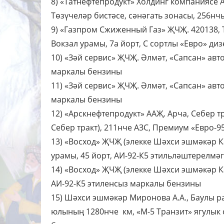
8) «Татнефтепродукт» Холдинг компаниясе 
Төзүчеләр бистәсе, сәнәгать зонасы, 256нчы
9) «Газпром Сжиженный Газ» ҖЧҖ. 420138, 
Вокзал урамы, 7а йорт, С сортлы «Евро» диз
10) «Зәй сервис» ҖЧҖ. Әлмәт, «Сапсан» авт
маркалы бензины
11) «Зәй сервис» ҖЧҖ. Әлмәт, «Сапсан» авт
маркалы бензины
12) «Арскнефтепродукт» ААҖ. Арча, Себер т
Себер тракт), 211нче АЗС, Премиум «Евро-
13) «Восход» ҖЧҖ (элекке Шәхси эшмәкәр К
урамы, 45 йорт, АИ-92-К5 этильләштерелмә
14) «Восход» ҖЧҖ (элекке Шәхси эшмәкәр Ка
АИ-92-К5 этиленсыз маркалы бензины
15) Шәхси эшмәкәр Миронова А.А., Баулы р
юлының 1280нче км, «М-5 Транзит» ягулык 