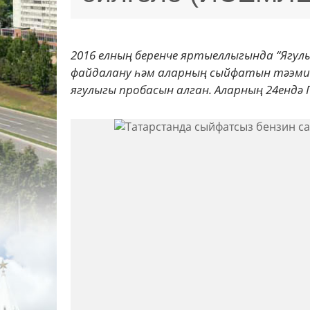
2016 елның беренче яртыеллыгында “Ягул
файдалану һәм аларның сыйфатын тәэмин 
ягулыгы пробасын алган. Аларның 24ендә Г