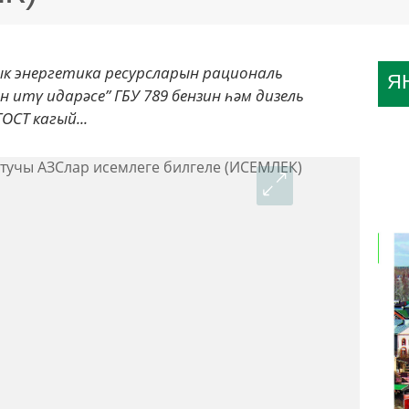
ык энергетика ресурсларын рациональ
Я
итү идарәсе” ГБУ 789 бензин һәм дизель
ОСТ кагый...