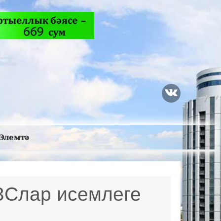
Элемтә
ЗСлар исемлеге