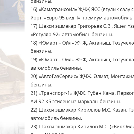
бензины.
16) «Каматрансойл» ҖЧҖ ЯСС (ягулык салу ст
йорт, «Евро-95 вид II» премиум автомобиль
17) Шәхси эшмәкәр Григорьев С.В., Яшел Үз
«Регуляр-92» автомобиль бензины.
18) «Юмарт – Ойл» ҖЧҖ, Актаныш, Төзүчелә
бензины.
19) «Юмарт – Ойл» ҖЧҖ. Актаныш, Төзүчелә
автомобиль бензины.
20) «АвтоГазСервис» ҖЧҖ. Әлмәт, Монтажная
бензины.
21) «Транспорт-1» ҖЧҖ. Түбән Кама, Первоп
АИ-92-К5 этиленсыз маркалы бензины.
22) Шәхси эшмәкәр Кириллов М.С. Казан, Тэ
автомобиль бензины.
23) Шәхси эшмәкәр Кирилов М.С. («Вик Ойл»