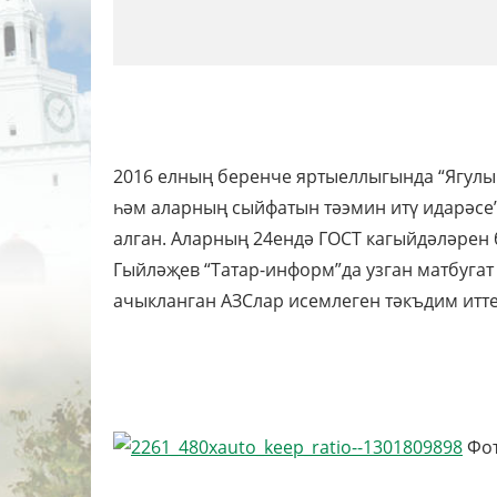
2016 елның беренче яртыеллыгында “Ягулы
һәм аларның сыйфатын тәэмин итү идарәсе”
алган. Аларның 24ендә ГОСТ кагыйдәләрен
Гыйләҗев “Татар-информ”да узган матбуга
ачыкланган АЗСлар исемлеген тәкъдим итте
Фот