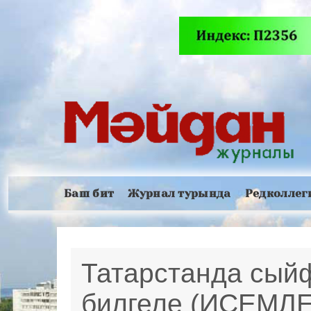
Баш бит
Журнал турында
Редколлег
Татарстанда сый
билгеле (ИСЕМЛЕ