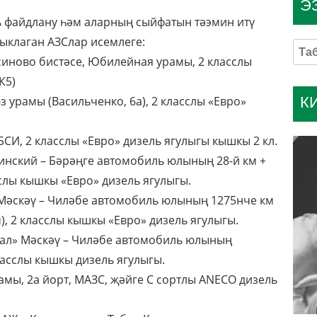
Э
ь файдлану һәм аларның сыйфатын тәэмин итү
ыклаган АЗСлар исемлеге:
синово бистәсе, Юбилейная урамы, 2 класслы
К5)
К
з урамы (Васильченко, 6а), 2 класслы «Евро»
СИ, 2 класслы «Евро» дизель ягулыгы кышкы 2 кл.
инский – Бәрәңге автомобиль юлының 28-й км +
сслы кышкы «Евро» дизель ягулыгы.
 Мәскәү – Чиләбе автомобиль юлының 1275нче км
, 2 класслы кышкы «Евро» дизель ягулыгы.
рал» Мәскәү – Чиләбе автомобиль юлының
ласслы кышкы дизель ягулыгы.
амы, 2а йорт, МАЗС, җәйге С сортлы ANECO дизель