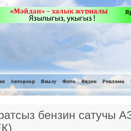
ия
Авторлар
Язылу
Фото
Видео
Реклама
фатсыз бензин сатучы А
К)