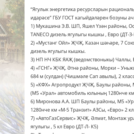
“Ягулык энергетика ресурсларын рационал
идарәсе” ГБУ ГОСТ кагыйдәләрен бозуны ач
1) Мукашина Э.В. ШП, Яшел Үзән районы, О
TANECO дизель ягулыгы кышкы , Евро (ДТ-З-
2) «Мустанг Ойл» ҖЧҖ. Казан шәһәре, 7 Сою
дизель ягулыгы кышкы.
3) НП НЧ КБК ЯАҖ (ведомствоныкы) Чаллы, Б
4) «ГСНГ» ҖЧҖ. Әтнә районы, Морки – Уньж
684 м (сулдан) (Чишмәле Сап авылы), 2 кла
5) «КФХ» Агропродукт ҖЧҖ. Баулы районы,
(М5 «Урал» автомобиль юлының 1280нче км)
6) Миронова А.А. ШП Баулы районы, М5 «У
1280нче км «М-5 Транзит» АЗСы, «Евро» 2 к
7) «АвтоГазСервис» ҖЧҖ. Әлмәт, Монтаж ур
ягулыгы , 5 кл Евро (ДТ-Л- К5)