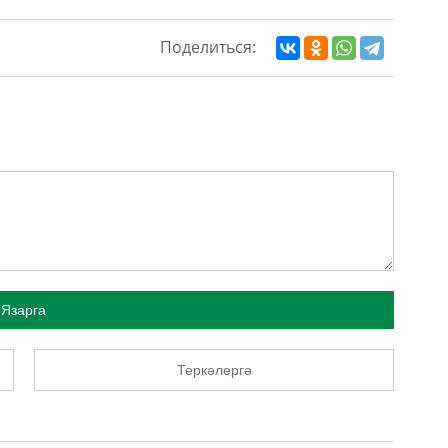
Поделиться:
Язарга
Теркәлергә