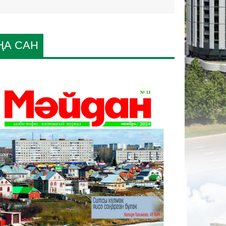
ҢА САН