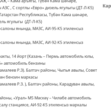
ААҖ – Кама аръягы, Түбән Кама шәһәре,
Кар
 АЗС , С сортлы «Евро» дизель ягулыгы (ДТ-Л-К5)
Татарстан Республикасы, Түбән Кама шәһәре,
ель ягулыгы (ДТ-Л-К5)
осалоны янында, МАЗС, АИ-95-К5 этиленсыз
осалоны янында, МАЗС, АИ-92-К5 этиленсыз
ракты, 14 йорт (Казань – Пермь автомобиль юлы,
95» автомобиль бензины
амалеев Р.З). Балтач районы, Чыпья авылы, Совет
гән бензин маркасы
малеев Р.З. ), Балтач районы, Карадуван авылы,
айоны, «Урал» М5 Мәскәү – Чиләбе автомобиль
салу станциясе, АИ-92-К5 этиленсыз маркалы