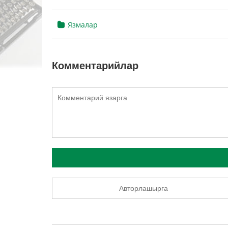
Язмалар
Комментарийлар
Авторлашырга