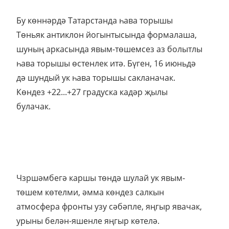
Бу көннәрдә Татарстанда һава торышы
Төньяк антиклон йогынтысында формалаша,
шуның аркасында явым-төшемсез аз болытлы
һава торышы өстенлек итә. Бүген, 16 июньдә
дә шундый ук һава торышы сакланачак.
Көндез +22...+27 градуска кадәр җылы
булачак.
Чзршәмбегә каршы төндә шулай ук явым-
төшем көтелми, әмма көндез салкын
атмосфера фронты узу сәбәпле, яңгыр явачак,
урыны белән-яшенле яңгыр көтелә.