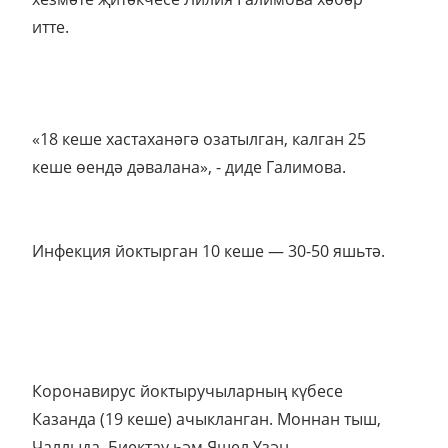
итте.
«18 кеше хастаханәгә озатылган, калган 25
кеше өендә дәвалана», - диде Галимова.
Инфекция йоктырган 10 кеше — 30-50 яшьтә.
Коронавирус йоктыручыларның күбесе
Казанда (19 кеше) ачыкланган. Моннан тыш,
Чаллыда, Биектау һәм Яшел Үзән