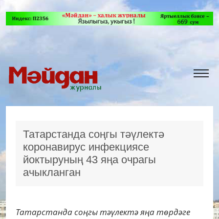
Татарстанда соңгы тәүлектә
коронавирус инфекциясе
йоктыруның 43 яңа очрагы
ачыкланган
Татарстанда соңгы тәүлектә яңа төрдәге