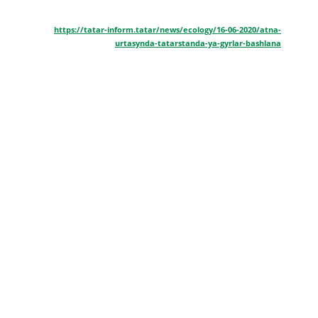
https://tatar-inform.tatar/news/ecology/16-06-2020/atna-
urtasynda-tatarstanda-ya-gyrlar-bashlana
РУБРИКЛАР