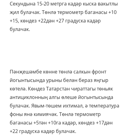
Секундына 15-20 метрга кадәр кыска вакытлы
җил булачак. Төнлә термометр баганасы +10
+15, көндез +22дән +27 градуска кадәр
булачак.
Пәнҗешәмбе көнне төнлә салкын фронт
йогынтысында урыны белән бераз яңгыр
көтелә. Көндез Татарстан чираттагы төньяк
антициклонның алгы өлеше йогынтысында
булачак. Явым-төшем ихтимал, ә температура
фоны янә кимиячәк. Төнлә термометр
баганасы +5тән +10га кадәр, көндез +17дән
+22 градуска кадәр булачак.