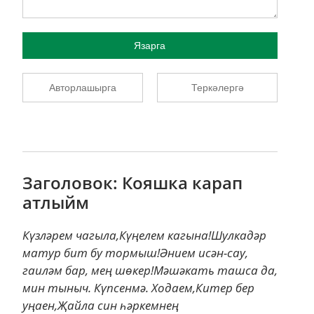
Язарга
Авторлашырга
Теркәлергә
Заголовок: Кояшка карап
атлыйм
Күзләрем чагыла,Күңелем кагына!Шулкадәр
матур бит бу тормыш!Әнием исән-сау,
гаиләм бар, мең шөкер!Мәшәкать ташса да,
мин тыныч. Күпсенмә. Ходаем,Китер бер
уңаен,Җайла син һәркемнең