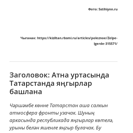
Фото: 5stihiynn.ru
Чыганак: https://kiziltan.rbsmi.ru/articles/poleznoe/Zelpe-
lgerde-315571/
Заголовок: Атна уртасында
Татарстанда яңгырлар
башлана
Чәршәмбе көнне Татарстан аша салкын
атмосфера фронты узачак. Шуның
аркасында республикада яңгырлар көтелә,
урыны белән яшенле яңгыр булачак. Бу