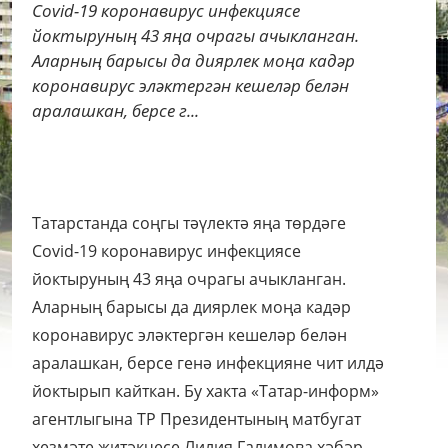
Covid-19 коронавирус инфекциясе
йоктыруның 43 яңа очрагы ачыкланган.
Аларның барысы да диярлек моңа кадәр
коронавирус эләктергән кешеләр белән
аралашкан, берсе г...
Татарстанда соңгы тәүлектә яңа төрдәге
Covid-19 коронавирус инфекциясе
йоктыруның 43 яңа очрагы ачыкланган.
Аларның барысы да диярлек моңа кадәр
коронавирус эләктергән кешеләр белән
аралашкан, берсе генә инфекцияне чит илдә
йоктырып кайткан. Бу хакта «Татар-информ»
агентлыгына ТР Президентының матбугат
хезмәте җитәкчесе Лилия Галимова хәбәр