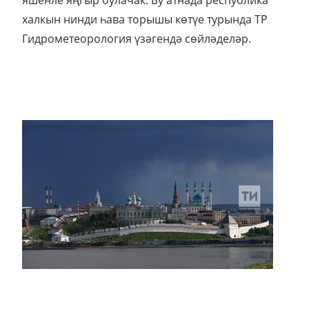
яшенле яңгыр булачак. Бу атнада республика
халкын нинди һава торышы көтүе турында ТР
Гидрометеорология үзәгендә сөйләделәр.