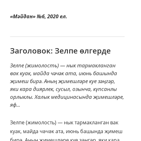
«Мәйдан» №6, 2020 ел.
Заголовок: Зелпе өлгерде
Зелпе (жимолость) — нык тармакланган
вак куак, майда чәчәк ата, июнь башында
җимеш бирә. Аның җимешләре куе зәңгәр,
яки кара диярлек, сусыл, озынча, күпсанлы
орлыклы. Халык медицинасында җимешләре,
яф...
Зелпе (жимолость) — нык тармакланган вак
куак, майда чәчәк ата, июнь башында җимеш
бирә. Аның җимешләре куе зәңгәр, яки кара