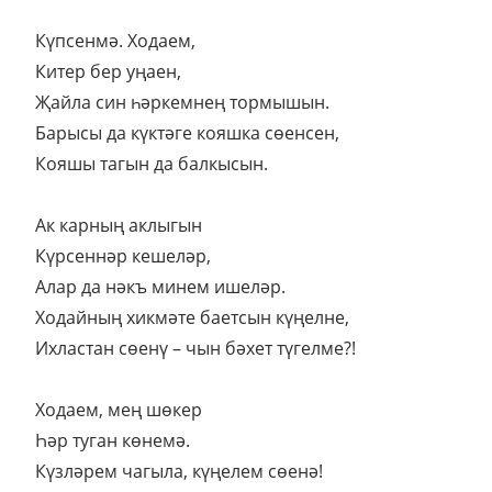
Күпсенмә. Ходаем,
Китер бер уңаен,
Җайла син һәркемнең тормышын.
Барысы да күктәге кояшка сөенсен,
Кояшы тагын да балкысын.
Ак карның аклыгын
Күрсеннәр кешеләр,
Алар да нәкъ минем ишеләр.
Ходайның хикмәте баетсын күңелне,
Ихластан сөенү – чын бәхет түгелме?!
Ходаем, мең шөкер
Һәр туган көнемә.
Күзләрем чагыла, күңелем сөенә!