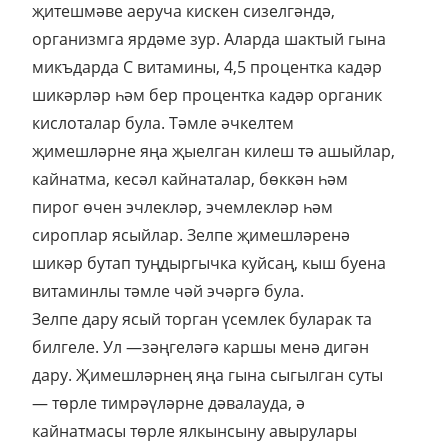
җитешмәве аеруча кискен сизелгәндә,
организмга ярдәме зур. Аларда шактый гына
микъдарда С витамины, 4,5 процентка кадәр
шикәрләр һәм бер процентка кадәр органик
кислоталар була. Тәмле әчкелтем
җимешләрне яңа җыелган килеш тә ашыйлар,
кайнатма, кесәл кайнаталар, бөккән һәм
пирог өчен эчлекләр, эчемлекләр һәм
сироплар ясыйлар. Зелпе җимешләренә
шикәр бутап туңдыргычка куйсаң, кыш буена
витаминлы тәмле чәй эчәргә була.
Зелпе дару ясый торган үсемлек буларак та
билгеле. Ул —зәңгеләгә каршы менә дигән
дару. Җимешләрнең яңа гына сыгылган суты
— төрле тимрәүләрне дәвалауда, ә
кайнатмасы төрле ялкынсыну авырулары