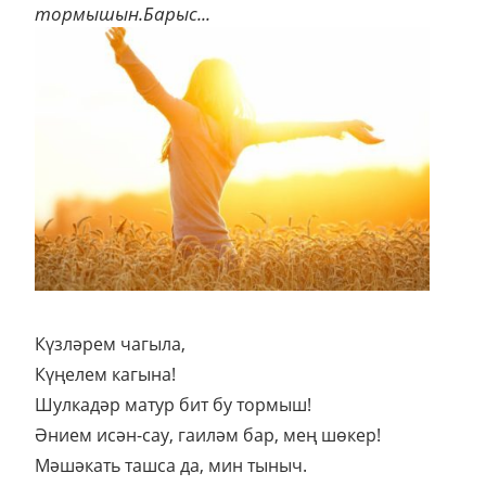
тормышын.Барыс...
Күзләрем чагыла,
Күңелем кагына!
Шулкадәр матур бит бу тормыш!
Әнием исән-сау, гаиләм бар, мең шөкер!
Мәшәкать ташса да, мин тыныч.