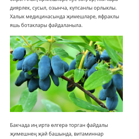
диярлек, сусыл, озынча, күпсанлы орлыклы.
Халык медицинасында җимешләре, яфраклы
яшь ботаклары файдаланыла.
Бакчада иң иртә өлгерә торган файдалы
җимешнең җәй башында, витаминнар