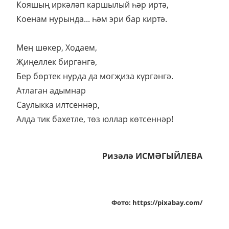
Кояшың иркәләп каршылый һәр иртә,
Коенам нурында... һәм эри бар киртә.
Мең шөкер, Ходаем,
Җиңеллек биргәнгә,
Бер бөртек нурда да могҗиза күргәнгә.
Атлаган адымнар
Саулыкка илтсеннәр,
Алда тик бәхетле, төз юллар көтсеннәр!
Ризәлә ИСМӘГЫЙЛЕВА
Фото: https://pixabay.com/