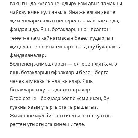
вакытында күзләрне юдыру һәм авыз-тамакны
чайкау өчен кулланыла. Яңа җыелган зелпе
җимешләре салып пешерелгән чәй тәмле дә,
файдалы да. Яшь ботакларыннан ясалган
төнәтмә һәм кайнатмасын бәвел кудыргыч,
җиңелчә генә эч йомшарткыч дару буларак та
файдаланалар.
Зелпенең җимешләрен — өлгереп җиткәч, ә
яшь ботакларын яфраклары белән бергә
чәчәк ату вакытында җыялар. Яшь
ботакларын күләгәдә киптерәләр.
Әгәр сезнең бакчада зелпе үсми икән, бу
куакны язын утыртырга тырышыгыз.
Җимешне мул бирсен өчен ике-өч куакны
рәттән утыртырга киңәш ителә.