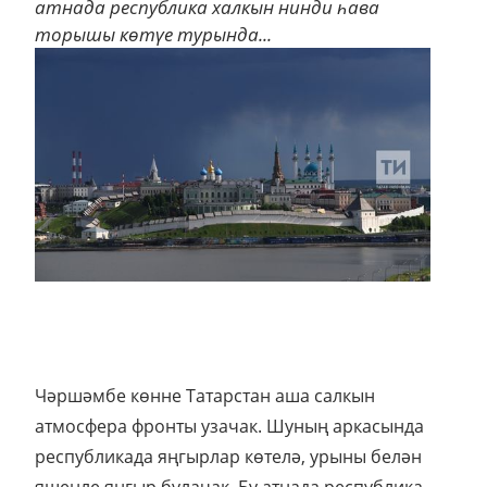
атнада республика халкын нинди һава
торышы көтүе турында...
Чәршәмбе көнне Татарстан аша салкын
атмосфера фронты узачак. Шуның аркасында
республикада яңгырлар көтелә, урыны белән