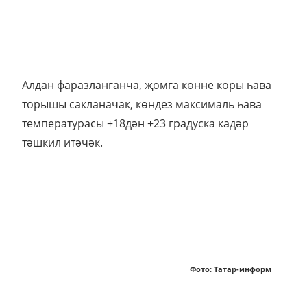
Алдан фаразланганча, җомга көнне коры һава
торышы сакланачак, көндез максималь һава
температурасы +18дән +23 градуска кадәр
тәшкил итәчәк.
Фото: Татар-информ