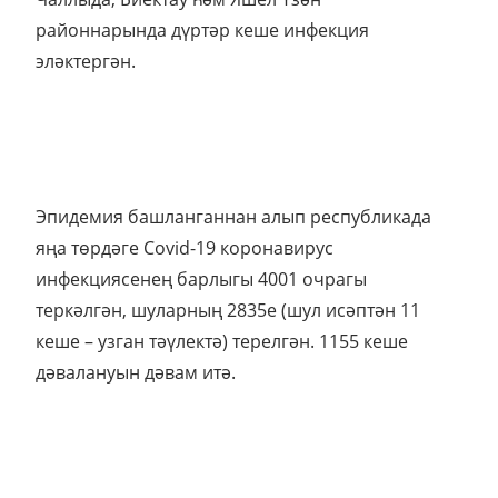
районнарында дүртәр кеше инфекция
эләктергән.
Эпидемия башланганнан алып республикада
яңа төрдәге Covid-19 коронавирус
инфекциясенең барлыгы 4001 очрагы
теркәлгән, шуларның 2835е (шул исәптән 11
кеше – узган тәүлектә) терелгән. 1155 кеше
дәвалануын дәвам итә.