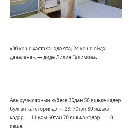
«30 кеше хастаханәдә ята, 24 кеше өйдә
дәвалана», — диде Лилия Галимова.
Авыручыларның күбесе 30дан 50 яшькә кадәр
булган категориядә — 23, 70тән 80 яшькә
кадәр — 11 һәм 60тан 70 яшькә кадәр — 10
кеше.