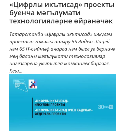
«Цифрлы икътисад» проекты
буенча мәгълүмати
технологияләрне өйрәнәчәк
Татарстанда «Цифрлы икътисад» илкүләм
проектын гамәлгә ашыру 55 Яндекс-Лицей
һәм 65 IT-сыйныф ачарга һәм быел ук берничә
мең баланы мәгълүмати технологияләр
нигезләренә укытырга мөмкинлек бирәчәк.
Кеш...