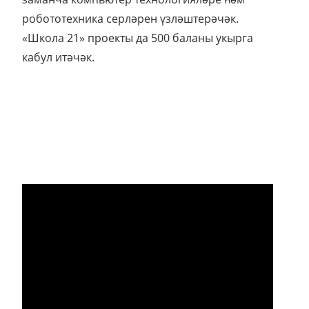
робототехника серләрен үзләштерәчәк.
«Школа 21» проекты да 500 баланы укырга
кабул итәчәк.