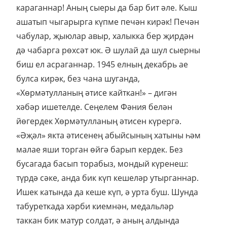
караганнар! Аның сыеры да бар бит әле. Кыш
ашатып чыгарырга күпме печән кирәк! Печән
чабулар, җыюлар авыр, халыкка бер җирдән
дә чабарга рөхсәт юк. Ә шулай да шул сыерны
биш ел асраганнар. 1945 елның декабрь ае
булса кирәк, без чана шуганда,
«Хөрмәтулланың әтисе кайткан!» – дигән
хәбәр ишетелде. Сеңелем Фәния белән
йөгердек Хөрмәтулланың әтисен күрергә.
«Әҗәл» якта әтисенең абыйсының хатыны һәм
малае яши торган өйгә барып кердек. Без
бусагада басып торабыз, мондый күренеш:
түрдә сәке, анда бик күп кешеләр утырганнар.
Ишек катында да кеше күп, ә урта буш. Шунда
табуреткада хәрби киемнән, медальләр
таккан бик матур солдат, ә аның алдында