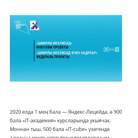
2020 елда 1 мең бала — Яндекс-Лицейда, ә 900
бала «IT-академия» курсларында укыячак.
Моннан тыш, 500 бала «IT-cube» үзәгендә
заманча компьютер технологияләре һәм