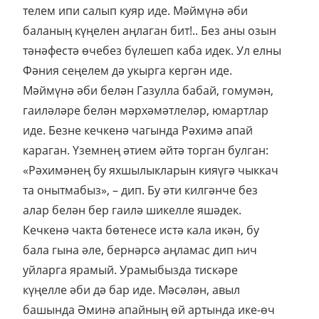
телем ипи салып куяр иде. Мәймүнә әби
баланың күңелен аңлаган бит!.. Без аны озын
тәнәфестә өчебез бүлешеп каба идек. Ул елны
Фәния сеңелем дә укырга кергән иде.
Мәймүнә әби белән Газулла бабай, гомумән,
гаиләләре белән мәрхәмәтлеләр, юмартлар
иде. Безне кечкенә чагында Рәхимә апай
караган. Үземнең әтием әйтә торган булган:
«Рәхимәнең бу яхшылыкларын кияүгә чыккач
та онытмабыз», – дип. Бу әти килгәнче без
алар белән бер гаилә шикелле яшәдек.
Кечкенә чакта бөтенесе истә кала икән, бу
бала гына әле, бернәрсә аңламас дип һич
уйларга ярамый. Урамыбызда тискәре
күңелле әби дә бар иде. Мәсәлән, авыл
башында Әминә апайның өй артында ике-өч