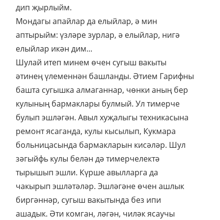
дип җырлыйм.
Мондагы апайлар да елыйлар, ә мин
аптырыйм: үзләре зурлар, ә елыйлар, нигә
елыйлар икән дим...
Шулай итеп минем өчен сугыш вакыты
әтинең үлеменнән башланды. Әтием Гарифны
башта сугышка алмаганнар, чөнки аның бер
кулының бармаклары булмый. Ул тимерче
булып эшләгән. Авыл хуҗалыгы техникасына
ремонт ясаганда, кулы кысылып, Кукмара
больницасында бармакларын кисәләр. Шул
зәгыйфь кулы белән дә тимерчелектә
тырышып эшли. Күрше авылларга да
чакырып эшләтәләр. Эшләгәне өчен ашлык
биргәннәр, сугыш вакытында без ипи
ашадык. Әти комган, ләгән, чиләк ясаучы