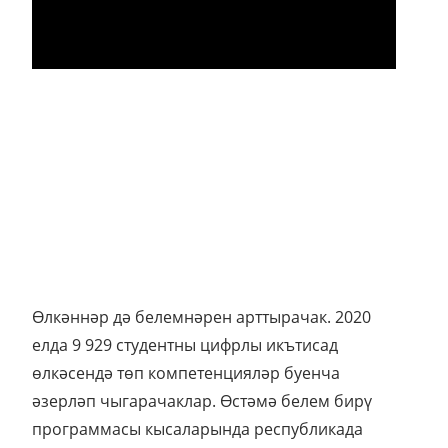
Өлкәннәр дә белемнәрен арттырачак. 2020
елда 9 929 студентны цифрлы икътисад
өлкәсендә төп компетенцияләр буенча
әзерләп чыгарачаклар. Өстәмә белем бирү
программасы кысаларында республикада