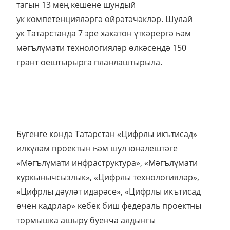
тагын 13 мең кешене шундый
ук компетенцияләргә өйрәтәчәкләр. Шулай
ук Татарстанда 7 эре хакатон үткәрергә һәм
мәгълүмати технологияләр өлкәсендә 150
грант оештырырга планлаштырыла.
Бүгенге көндә Татарстан «Цифрлы икътисад»
илкүләм проектын һәм шул юнәлештәге
«Мәгълүмати инфраструктура», «Мәгълүмати
куркынычсызлык», «Цифрлы технологияләр»,
«Цифрлы дәүләт идарәсе», «Цифрлы икътисад
өчен кадрлар» кебек биш федераль проектны
тормышка ашыру буенча алдынгы