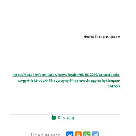
Фото: Татар-информ
https://tatar-inform.tatar/news/health/03-06-2020/tatarstanda-
so-gy-t-lekt-covid-19-avyruyny-54-ya-a-ochragy-achyklangan-
5747297
Язмалар
Поделиться: