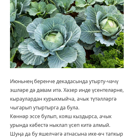
Июньнең беренче декадасында утырту-чәчү
эшләре дә дәвам итә. Хәзер инде үсентеләрне,
кыраулардан курыкмыйча, ачык түтәлләргә
чыгарып утыртырга да була.
Көннәр эссе булып, кояш кыздырса, ачык
урында кәбестә ныклап үсеп китә алмый.
Шуңа да бу яшелчәгә атнасына ике-өч тапкыр