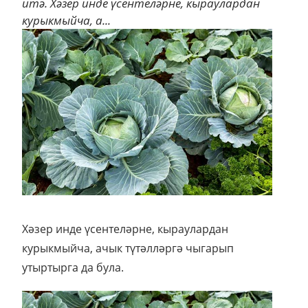
итә. Хәзер инде үсентеләрне, кыраулардан
курыкмыйча, а...
Хәзер инде үсентеләрне, кыраулардан
курыкмыйча, ачык түтәлләргә чыгарып
утыртырга да була.