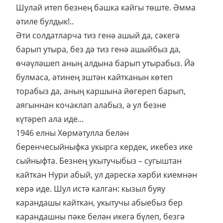
Шулай итеп безнең башка кайгы төште. Әмма
әтиле булдык!..
Әти солдатларча тиз генә ашый да, сәкегә
барып утыра, без дә тиз генә ашыйбыз да,
өчәүләшеп аның алдына барып утырабыз. Йә
булмаса, әтинең эштән кайтканын көтеп
торабыз да, аның каршына йөгереп барып,
аягыннан кочаклап алабыз, ә ул безне
күтәреп ала иде...
1946 елны Хөрмәтулла белән
беренчесыйныфка укырга кердек, икебез ике
сыйныфта. Безнең укытучыбыз – сугыштан
кайткан Нури абый, ул дәрескә хәрби киемнән
керә иде. Шул истә калган: кызыл буяу
карандашы кайткан, укытучы абыебыз бер
карандашны пәке белән икегә бүлеп, безгә