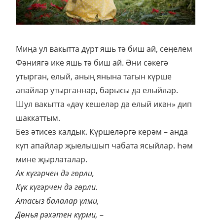
Миңа ул вакытта дүрт яшь тә биш ай, сеңелем
Фәниягә ике яшь тә биш ай. Әни сәкегә
утырган, елый, аның янына тагын күрше
апайлар утырганнар, барысы да елыйлар.
Шул вакытта «дәү кешеләр дә елый икән» дип
шаккаттым.
Без әтисез калдык. Күршеләргә керәм – анда
күп апайлар җыелышып чабата ясыйлар. Һәм
мине җырлаталар.
Ак күгәрчен дә гөрли,
Күк күгәрчен дә гөрли.
Атасыз балалар үлми,
Дөнья рәхәтен күрми,
–