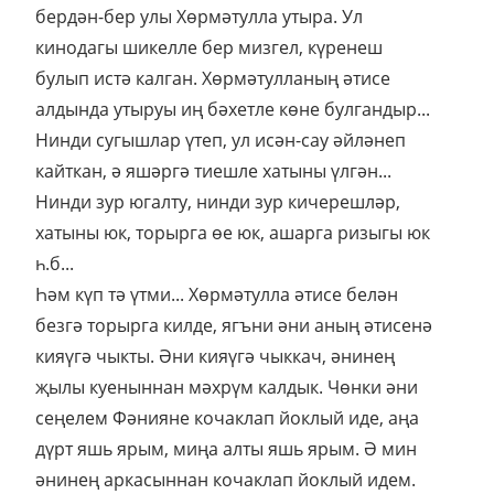
бердән-бер улы Хөрмәтулла утыра. Ул
кинодагы шикелле бер мизгел, күренеш
булып истә калган. Хөрмәтулланың әтисе
алдында утыруы иң бәхетле көне булгандыр...
Нинди сугышлар үтеп, ул исән-сау әйләнеп
кайткан, ә яшәргә тиешле хатыны үлгән...
Нинди зур югалту, нинди зур кичерешләр,
хатыны юк, торырга өе юк, ашарга ризыгы юк
һ.б...
Һәм күп тә үтми... Хөрмәтулла әтисе белән
безгә торырга килде, ягъни әни аның әтисенә
кияүгә чыкты. Әни кияүгә чыккач, әнинең
җылы куеныннан мәхрүм калдык. Чөнки әни
сеңелем Фәнияне кочаклап йоклый иде, аңа
дүрт яшь ярым, миңа алты яшь ярым. Ә мин
әнинең аркасыннан кочаклап йоклый идем.