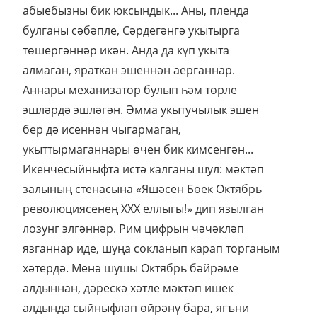
абыебызны бик юксындык... Аны, пленда
булганы сәбәпле, Сәрдегәнгә укытырга
төшергәннәр икән. Анда да күп укыта
алмаган, яраткан эшеннән аерганнар.
Аннары механизатор булып һәм төрле
эшләрдә эшләгән. Әмма укытучылык эшен
бер дә исеннән чыгармаган,
укыттырмаганнары өчен бик кимсенгән...
Икенчесыйныфта истә калганы шул: мәктәп
залының стенасына «Яшәсен Бөек Октябрь
революциясенең ХХХ еллыгы!» дип язылган
лозунг элгәннәр. Рим цифрын чәчәкләп
язганнар иде, шуңа сокланып карап торганым
хәтердә. Менә шушы Октябрь бәйрәме
алдыннан, дәрескә хәтле мәктәп ишек
алдында сыйныфлап өйрәнү бара, ягъни