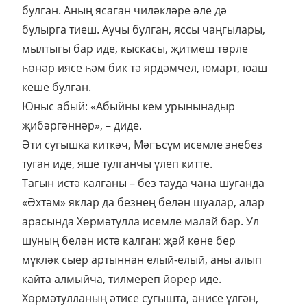
булган. Аның ясаган чиләкләре әле дә
булырга тиеш. Аучы булган, яссы чаңгылары,
мылтыгы бар иде, кыскасы, җитмеш төрле
һөнәр иясе һәм бик тә ярдәмчел, юмарт, юаш
кеше булган.
Юныс абый: «Абыйны кем урынынадыр
җибәргәннәр», – диде.
Әти сугышка киткәч, Мәгъсүм исемле энебез
туган иде, яше тулганчы үлеп китте.
Тагын истә калганы – без тауда чана шуганда
«Әхтәм» яклар да безнең белән шуалар, алар
арасында Хөрмәтулла исемле малай бар. Ул
шуның белән истә калган: җәй көне бер
мүкләк сыер артыннан елый-елый, аны алып
кайта алмыйча, тилмереп йөрер иде.
Хөрмәтулланың әтисе сугышта, әнисе үлгән,