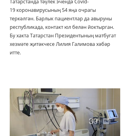
Татарстанда тәүлек эчендә Covid-
19 коронавирусының 54 яңа очрагы
теркәлгән. Барлык пациентлар да авыруны
республикада, контакт юл белән йоктырган.
Бу хакта Татарстан Президентының матбугат
хезмәте җитәкчесе Лилия Галимова хәбәр
итте.