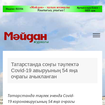
Татарстанда соңгы тәүлектә
Covid-19 авыруының 54 яңа
очрагы ачыкланган
Татарстанда тәүлек эчендә Covid-
19 коронавирусының 54 яңа очрагы