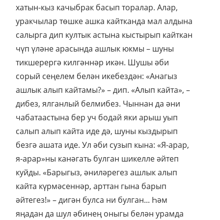
хатын-кыз качыбрак басып торалар. Алар,
уракчылар төшке ашка кайтканда мал алдына
салырга дип култык астына кыстырып кайткан
чүп үләне арасында ашлык юкмы – шуны
тикшерергә килгәннәр икән. Шушы әби
сорый сеңелем белән икебездән: «Анагыз
ашлык алып кайтамы?» – дип. «Алып кайта», –
дибез, ялганлый белмибез. Чыннан да әни
чабатаастына бер уч бодай яки арыш уып
салып алып кайта иде дә, шуны кыздырып
безгә ашата иде. Ул әби сузып кына: «Я-арар,
я-арар»ны канәгать булган шикелле әйтеп
куйды. «Барыгыз, әниләрегез ашлык алып
кайта күрмәсеннәр, арттан гына барып
әйтегез!» – дигән булса ни булган... Һәм
яңадан да шул әбинең оныгы белән урамда