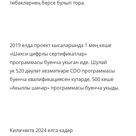
төбәкләрнең берсе булып тора.
2019 елда проект кысаларында 1 мең кеше
«Шәхси цифрлы сертификатлар»
программасы буенча укыган иде. Шулай
ук 520 дәүләт хезмәткәре CDO программасы
буенча квалификациясен күтәрде, 500 кеше
«Акыллы шәһәр» программасы буенча укыды.
Киләчәктә 2024 елга кадәр