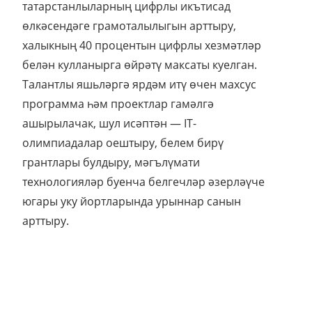
татарстанлыларның цифрлы икътисад
өлкәсендәге грамоталылыгын арттыру,
халыкның 40 процентын цифрлы хезмәтләр
белән кулланырга өйрәтү максаты куелган.
Талантлы яшьләргә ярдәм итү өчен махсус
программа һәм проектлар гамәлгә
ашырылачак, шул исәптән — IT-
олимпиадалар оештыру, белем бирү
грантлары булдыру, мәгълүмати
технологияләр буенча белгечләр әзерләүче
югары уку йортларында урыннар санын
арттыру.