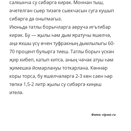
салкынча су сибәргә кирәк. Моннан тыш,
әчетелгән сыер тизәге сыекчасын суга кушып
сибәргә дә онытмагыз.
Июньдә татлы борычларга аеруча игътибар
кирәк. Бу — җылы һәм дым яратучы яшелчә,
аңа яхшы үсү өчен туфракның дымлылыгы 60-
70 процент булырга тиеш. Татлы борыч үскән
җир кибеп, катып китсә, аның чәчәк атуы һәм
җимешкә йомарлануы тоткарлана. Көннәр
коры торса, бу яшелчәләргә 2-3 көн саен һәр
төпкә 1,5-2 литр җылы су сибәргә киңәш
ителә.
Фото: vipost.ru