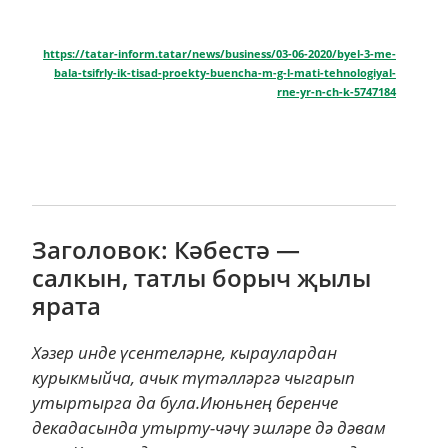
https://tatar-inform.tatar/news/business/03-06-2020/byel-3-me-
bala-tsifrly-ik-tisad-proekty-buencha-m-g-l-mati-tehnologiyal-
rne-yr-n-ch-k-5747184
Заголовок: Кәбестә —
салкын, татлы борыч җылы
ярата
Хәзер инде үсентеләрне, кыраулардан
курыкмыйча, ачык түтәлләргә чыгарып
утыртырга да була.Июньнең беренче
декадасында утырту-чәчү эшләре дә дәвам