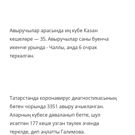
Авыручылар арасында иң күбе Казан
кешеләре — 35. Авыручылар саны буенча
икенче урында - Чаллы, анда 6 очрак
теркәлгән.
Татарстанда коронавирус диагностикасының
бөтен чорында 3351 авыру ачыкланган.
Аларның күбесе дәваланып бетте, шул
исәптән 177 кеше узган тәүлек эчендә
терелде, дип аңлатты Галимова.