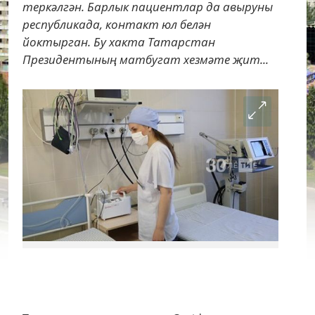
теркәлгән. Барлык пациентлар да авыруны
республикада, контакт юл белән
йоктырган. Бу хакта Татарстан
Президентының матбугат хезмәте җит...