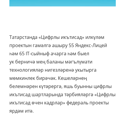
Татарстанда «Цифрлы икътисад» илкүләм
проектын гамәлгә ашыру 55 Яндекс-Лицей
һәм 65 IT-сыйныф ачарга һәм быел
ук берничә мең баланы мәгълүмати
технологияләр нигезләренә укытырга
мөмкинлек бирәчәк. Кешеләрнең
белемнәрен күтәрергә, яшь буынны цифрлы
икътисад шартларында тәрбияләргә «Цифрлы
икътисад өчен кадрлар» федераль проекты
ярдәм итә.