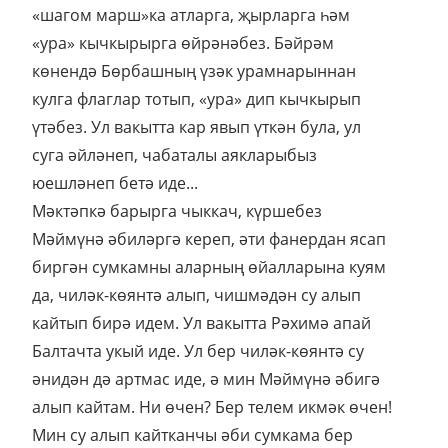
«шагом марш»ка атларга, җырларга һәм
«ура» кычкырырга өйрәнәбез. Бәйрәм
көнендә Бөрбашның үзәк урамнарыннан
кулга флаглар тотып, «ура» дип кычкырып
үтәбез. Ул вакытта кар явып үткән була, ул
суга әйләнеп, чабаталы аякларыбыз
юешләнеп бетә иде...
Мәктәпкә барырга чыккач, күршебез
Мәймүнә әбиләргә кереп, әти фанердан ясап
биргән сумкамны аларның өйалларына куям
да, чиләк-көянтә алып, чишмәдән су алып
кайтып бирә идем. Ул вакытта Рәхимә апай
Балтачта укый иде. Ул бер чиләк-көянтә су
әнидән дә артмас иде, ә мин Мәймүнә әбигә
алып кайтам. Ни өчен? Бер телем икмәк өчен!
Мин су алып кайтканчы әби сумкама бер