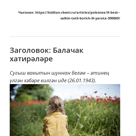
Чыганак: https://kiziltan.rbsmi.ru/articles/poleznoe/K-best--
salkin-tatli-borich-ili-yarata-300069/
Заголовок: Балачак
хатирәләре
Сугыш вакытын шуннан беләм – әтинең
үлгән хәбәре килгән иде (26.01.1943).