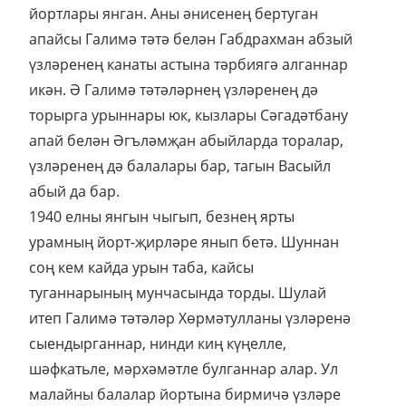
йортлары янган. Аны әнисенең бертуган
апайсы Галимә тәтә белән Габдрахман абзый
үзләренең канаты астына тәрбиягә алганнар
икән. Ә Галимә тәтәләрнең үзләренең дә
торырга урыннары юк, кызлары Сәгадәтбану
апай белән Әгъләмҗан абыйларда торалар,
үзләренең дә балалары бар, тагын Васыйл
абый да бар.
1940 елны янгын чыгып, безнең ярты
урамның йорт-җирләре янып бетә. Шуннан
соң кем кайда урын таба, кайсы
туганнарының мунчасында торды. Шулай
итеп Галимә тәтәләр Хөрмәтулланы үзләренә
сыендырганнар, нинди киң күңелле,
шәфкатьле, мәрхәмәтле булганнар алар. Ул
малайны балалар йортына бирмичә үзләре