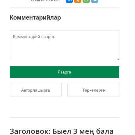
Комментарийлар
Язарга
Авторлашырга
Теркәлергә
Заголовок: Быел 3 мең бала