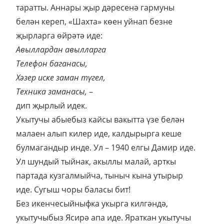
таратты. Аннары җыр дәресенә гармуны
белән кереп, «Шахта» көен уйнап безне
җырларга өйрәтә иде:
Авыллардан авылларга
Телефон баганасы,
Хәзер иске заман түгел,
Техника заманасы,
–
дип җырлый идек.
Укытучы абыебыз кайсы вакытта үзе белән
малаен алып килер иде, калдырырга кеше
булмагандыр инде. Ул – 1940 елгы Дамир иде.
Ул шундый тыйнак, акыллы малай, арткы
партада кузгалмыйча, тыныч кына утырыр
иде. Сугыш чоры баласы бит!
Без икенчесыйныфка укырга килгәндә,
укытучыбыз Ясирә апа иде. Яраткан укытучы