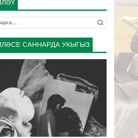
ЗЛӘҮ
ИЛӘСЕ САННАРДА УКЫГЫЗ