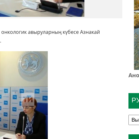
а онкологик авыруларның күбесе Азнакай
.
Ано
Р