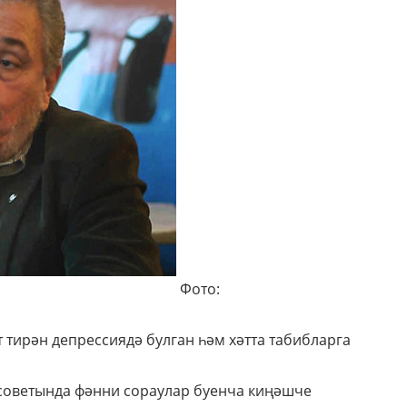
Фото:
 тирән депрессиядә булган һәм хәтта табибларга
 советында фәнни сораулар буенча киңәшче