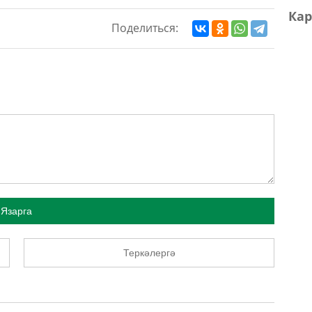
Кар
Поделиться:
Язарга
Теркәлергә