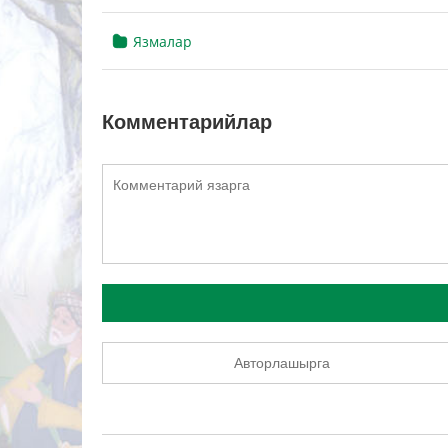
Язмалар
Комментарийлар
Авторлашырга