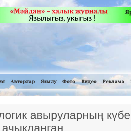
ия
Авторлар
Язылу
Фото
Видео
Реклама
логик авыруларның күбе
 ачыкланган