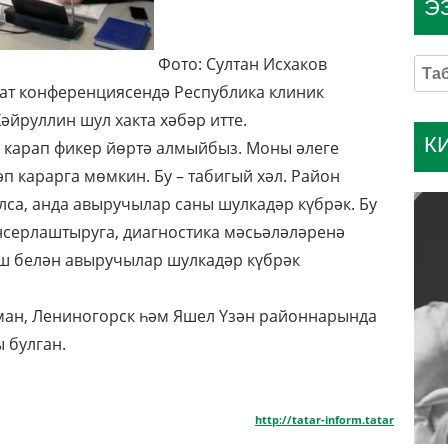
Э
Фото: Султан Исхаков
гат конференциясендә Республика клиник
йруллин шул хакта хәбәр итте.
К
 карап фикер йөртә алмыйбыз. Моны әлеге
 карарга мөмкин. Бу – табигый хәл. Район
са, анда авыручылар саны шулкадәр күбрәк. Бу
нсерлаштыруга, диагностика мәсьәләләренә
ш белән авыручылар шулкадәр күбрәк
рман, Лениногорск һәм Яшел Үзән районнарында
 булган.
http://tatar-inform.tatar