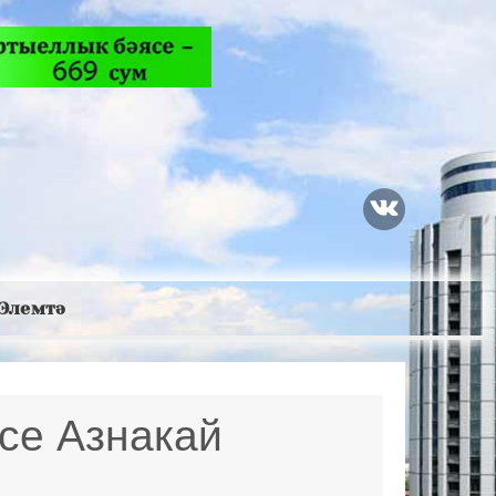
Элемтә
се Азнакай