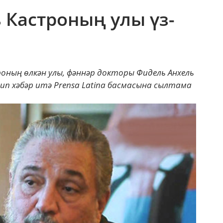
 Кастроның улы үз-
роның өлкән улы, фәннәр докторы Фидель Анхель
дип хәбәр итә Prensa Latina басмасына сылтама