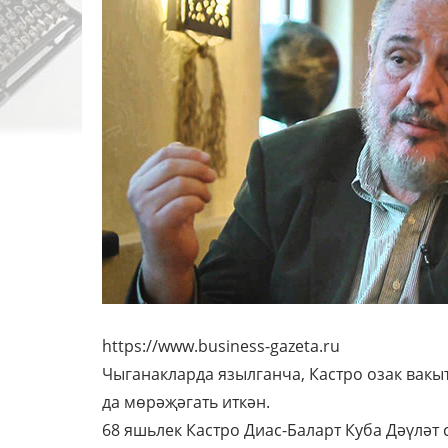
https://www.business-gazeta.ru
Чыганакларда язылганча, Кастро озак вакыт
да мөрәҗәгать иткән.
68 яшьлек Кастро Диас-Баларт Куба Дәүләт