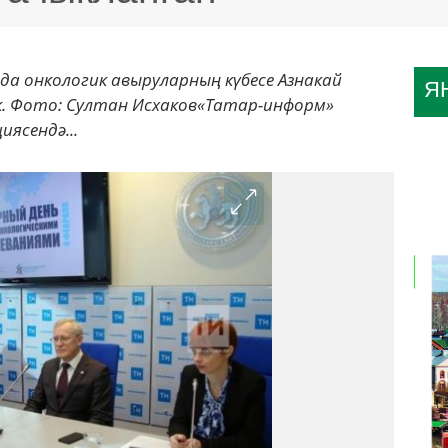
да онкологик авыруларның күбесе Азнакай
Я
ак. Фото: Султан Исхаков«Татар-информ»
ясендә...