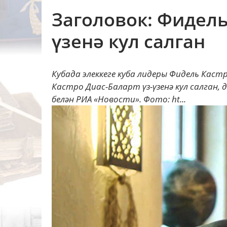
Заголовок: Фидель
үзенә кул салган
Кубада элеккеге куба лидеры Фидель Каст
Кастро Диас-Баларт үз-үзенә кул салган, 
белән РИА «Новости». Фото: ht...