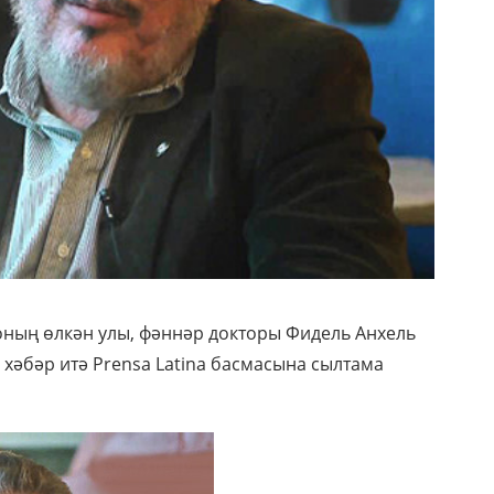
оның өлкән улы, фәннәр докторы Фидель Анхель
п хәбәр итә Prensa Latina басмасына сылтама