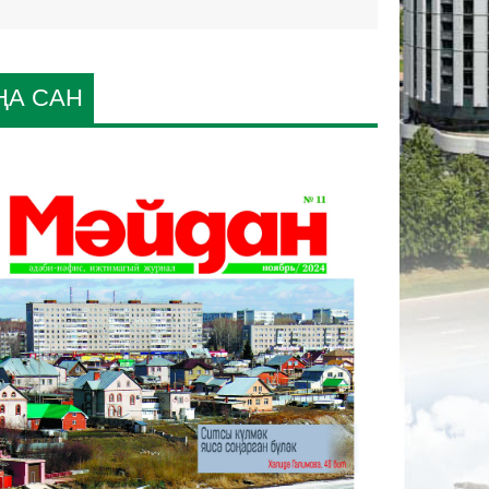
ҢА САН