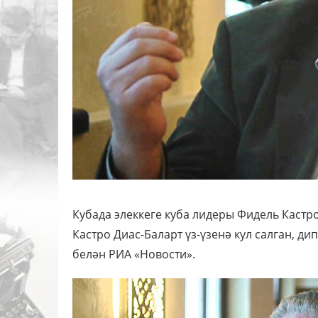
Кубада элеккеге куба лидеры Фидель Кастр
Кастро Диас-Баларт үз-үзенә кул салган, ди
белән РИА «Новости».