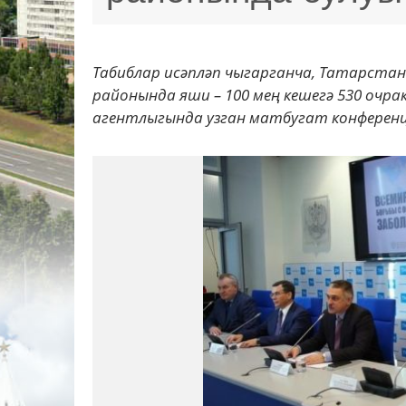
Табиблар исәпләп чыгарганча, Татарстан
районында яши – 100 мең кешегә 530 очр
агентлыгында узган матбугат конференци