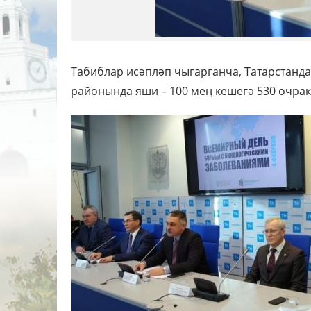
Табиблар исәпләп чыгарганча, Татарстанд
районында яши – 100 мең кешегә 530 очрак