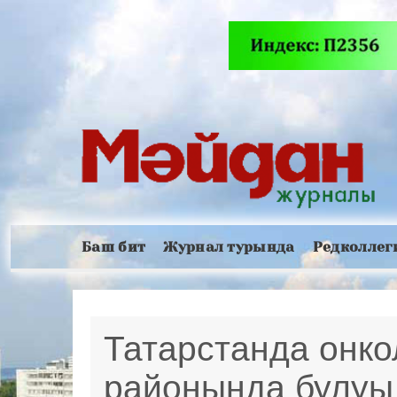
Баш бит
Журнал турында
Редколлег
Татарстанда онко
районында булуы