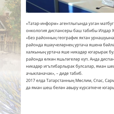
«Татар-информ» агентлыгында узган матбу
онкология диспансеры баш табибы Илдар Хә
«Без районның географик яктан урнашуына
районда яшәүчеләрнең уртача яшенә бәйләп
халкының уртача яше никадәр югарырак бул
районда өлкән яшьтәгеләр күп. Анда диспа
никадәр игътибарлырак булсалар, яман ше
ачыкланачак», – диде табиб.
2017 елда Татарстанның Мөслим, Спас, Са
да яман шеш белән авыру күрсәткече югары