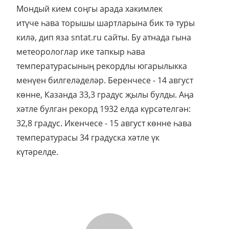
Мондый кием соңгы арада хакимлек
итүче һава торышы шартларына бик тә туры
килә, дип яза sntat.ru сайты. Бу атнада гына
метеорологлар ике тапкыр һава
температурасының рекордлы югарылыкка
менүен билгеләделәр. Беренчесе - 14 август
көнне, Казанда 33,3 градус җылы булды. Аңа
хәтле булган рекорд 1932 елда күрсәтелгән:
32,8 градус. Икенчесе - 15 август көнне һава
температурасы 34 градуска хәтле үк
күтәрелде.