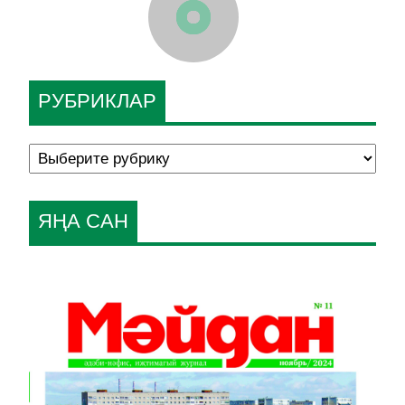
РУБРИКЛАР
ЯҢА САН