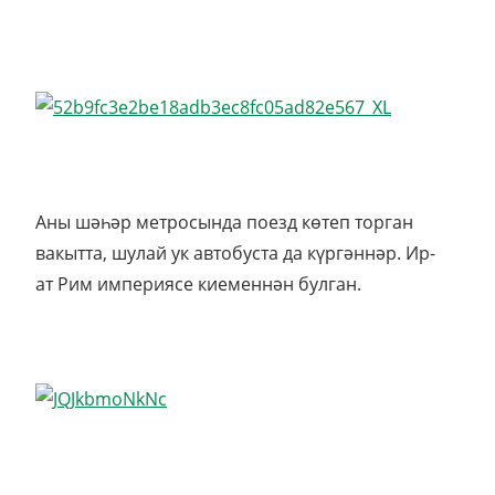
Аны шәһәр метросында поезд көтеп торган
вакытта, шулай ук автобуста да күргәннәр. Ир-
ат Рим империясе киеменнән булган.