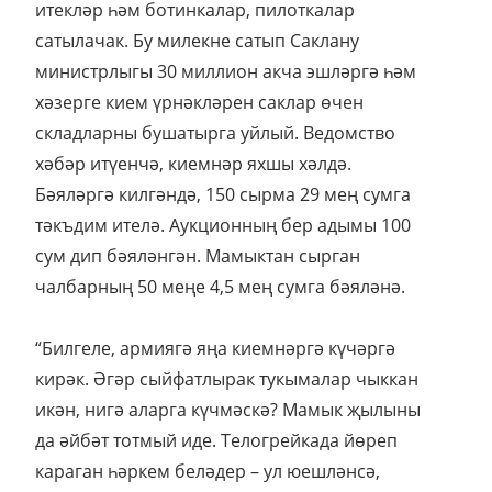
итекләр һәм ботинкалар, пилоткалар
сатылачак. Бу милекне сатып Саклану
министрлыгы 30 миллион акча эшләргә һәм
хәзерге кием үрнәкләрен саклар өчен
складларны бушатырга уйлый. Ведомство
хәбәр итүенчә, киемнәр яхшы хәлдә.
Бәяләргә килгәндә, 150 сырма 29 мең сумга
тәкъдим ителә. Аукционның бер адымы 100
сум дип бәяләнгән. Мамыктан сырган
чалбарның 50 меңе 4,5 мең сумга бәяләнә.
“Билгеле, армиягә яңа киемнәргә күчәргә
кирәк. Әгәр сыйфатлырак тукымалар чыккан
икән, нигә аларга күчмәскә? Мамык җылыны
да әйбәт тотмый иде. Телогрейкада йөреп
караган һәркем беләдер – ул юешләнсә,