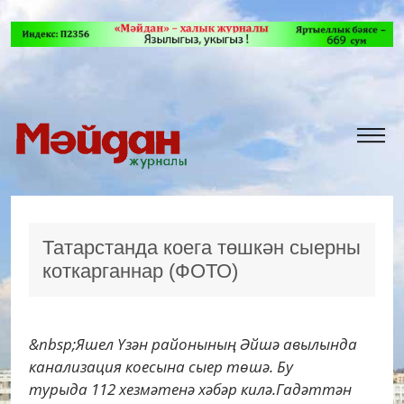
Татарстанда коега төшкән сыерны
коткарганнар (ФОТО)
&nbsp;Яшел Үзән районының Әйшә авылында
канализация коесына сыер төшә. Бу
турыда 112 хезмәтенә хәбәр килә.Гадәттән