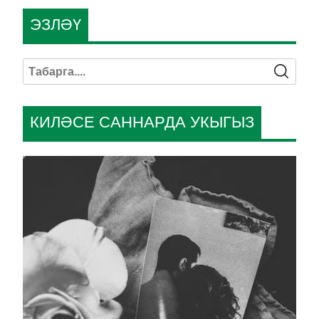
ЭЗЛӘҮ
КИЛӘСЕ САННАРДА УКЫГЫЗ