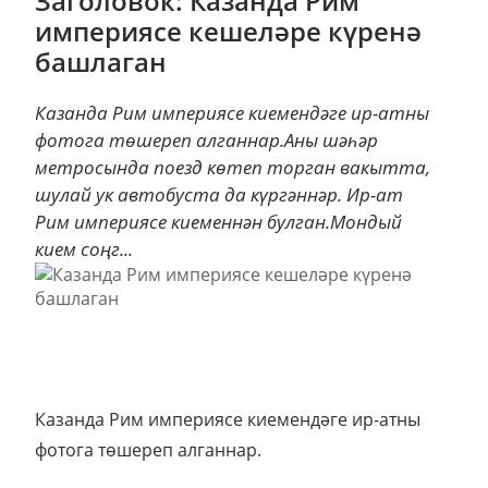
Заголовок: Казанда Рим
империясе кешеләре күренә
башлаган
Казанда Рим империясе киемендәге ир-атны
фотога төшереп алганнар.Аны шәһәр
метросында поезд көтеп торган вакытта,
шулай ук автобуста да күргәннәр. Ир-ат
Рим империясе киеменнән булган.Мондый
кием соңг...
Казанда Рим империясе киемендәге ир-атны
фотога төшереп алганнар.