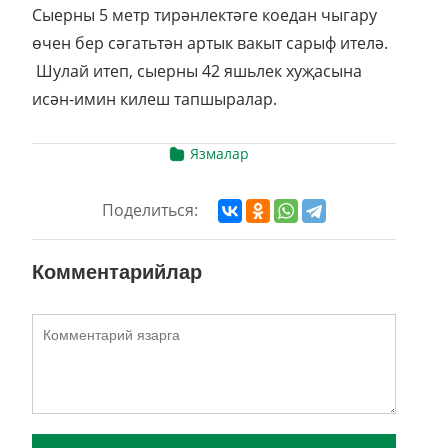
Сыерны 5 метр тирәнлектәге коедан чыгару
өчен бер сәгатьтән артык вакыт сарыф ителә.
Шулай итеп, сыерны 42 яшьлек хуҗасына
исән-имин килеш тапшыралар.
Язмалар
Поделиться:
Комментарийлар