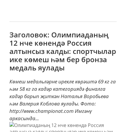
Заголовок: Олимпиаданың
12 нче көнендә Россия
алтынсыз калды: спортчылар
ике көмеш һәм бер бронза
медаль яулады
Көмеш медальләрне ирекле көрәштә 69 кг га
һәм 58 кг га кадәр категориядә финалга
кадәр барып җиткән Наталья Воробьева
һәм Валерия Коблова яулады. Фото:
http://www.championat.com Имгәнү
аркасында...