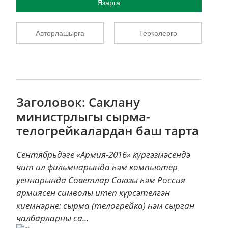
Язарга
Авторлашырга
Теркәлергә
Заголовок: Саклану
министрлыгы сырма-
телогрейкалардан баш тарта
Сентябрьдәге «Армия-2016» күргәзмәсендә
чит ил фильмнарында һәм компьютер
уеннарында Советлар Союзы һәм Россия
армиясен символы итеп күрсәтелгән
киемнәрне: сырма (телогрейка) һәм сырган
чалбарларны са...