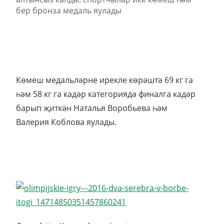
Көмеш медальләрне ирекле көрәштә 69 кг га
һәм 58 кг га кадәр категориядә финалга кадәр
барып җиткән Наталья Воробьева һәм
Валерия Коблова яулады.