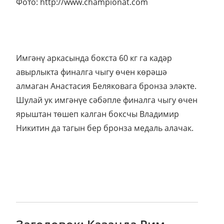
Фото: http://www.championat.com
Имгәнү аркасында бокста 60 кг га кадәр
авырлыкта финалга чыгу өчен көрәшә
алмаган Анастасия Беляковага бронза эләкте.
Шулай ук имгәнүе сәбәпле финалга чыгу өчен
ярыштан төшеп калган боксчы Владимир
Никитин да тагын бер бронза медаль алачак.