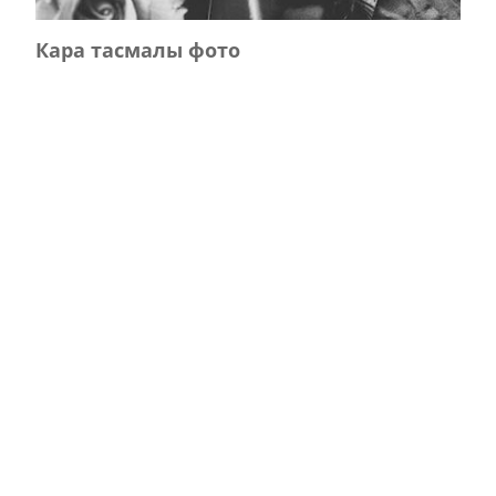
Кара тасмалы фото
Главная
Журнал турында
Редколлегия
Авторлар
Язылу
Фото
Видео
Реклама