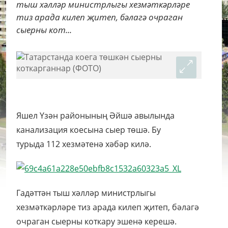
тыш хәлләр министрлыгы хезмәткәрләре
тиз арада килеп җитеп, бәлагә очраган
сыерны кот...
Яшел Үзән районының Әйшә авылында
канализация коесына сыер төшә. Бу
турыда 112 хезмәтенә хәбәр килә.
Гадәттән тыш хәлләр министрлыгы
хезмәткәрләре тиз арада килеп җитеп, бәлагә
очраган сыерны коткару эшенә керешә.