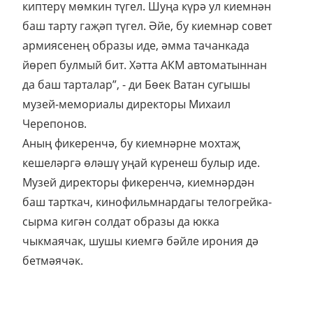
киптерү мөмкин түгел. Шуңа күрә ул киемнән
баш тарту гаҗәп түгел. Әйе, бу киемнәр совет
армиясенең образы иде, әмма тачанкада
йөреп булмый бит. Хәтта АКМ автоматыннан
да баш тарталар”, - ди Бөек Ватан сугышы
музей-мемориалы директоры Михаил
Черепонов.
Аның фикеренчә, бу киемнәрне мохтаҗ
кешеләргә өләшү уңай күренеш булыр иде.
Музей директоры фикеренчә, киемнәрдән
баш тарткач, кинофильмнардагы телогрейка-
сырма кигән солдат образы да юкка
чыкмаячак, шушы киемгә бәйле ирония дә
бетмәячәк.