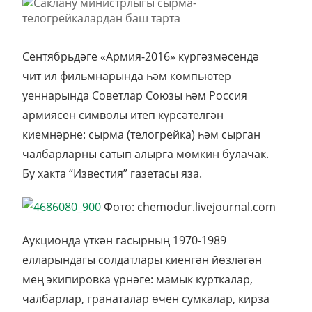
Сентябрьдәге «Армия-2016» күргәзмәсендә
чит ил фильмнарында һәм компьютер
уеннарында Советлар Союзы һәм Россия
армиясен символы итеп күрсәтелгән
киемнәрне: сырма (телогрейка) һәм сырган
чалбарларны сатып алырга мөмкин булачак.
Бу хакта “Известия” газетасы яза.
Фото: chemodur.livejournal.com
Аукционда үткән гасырның 1970-1989
елларындагы солдатлары киенгән йөзләгән
мең экипировка үрнәге: мамык курткалар,
чалбарлар, гранаталар өчен сумкалар, кирза