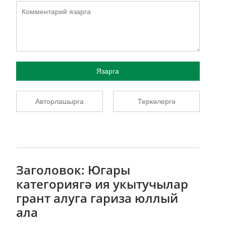
Язарга
Авторлашырга
Теркәлергә
Заголовок: Югары
категориягә ия укытучылар
грант алуга гариза юллый
ала