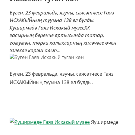
Бүген, 23 февральдә, язучы, сәясәтчесе Гаяз
ИСХАКЫЙның тууына 138 ел булды.
Яуширмәдә Гаяз Исхакый музееXX
гасырның беренче яртысында татар,
гомумән, төрки халыкларның киләчәге өчен
эзлекле көрәш алып...
Бүген, 23 февральдә, язучы, сәясәтчесе Гаяз
ИСХАКЫЙның тууына 138 ел булды.
Яуширмәдә