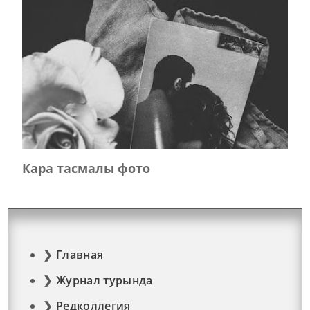
Кара тасмалы фото
Главная
Журнал турында
Редколлегия