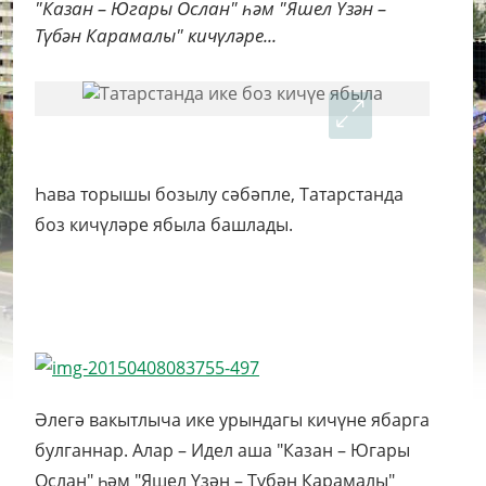
"Казан – Югары Ослан" һәм "Яшел Үзән –
Түбән Карамалы" кичүләре...
Һава торышы бозылу сәбәпле, Татарстанда
боз кичүләре ябыла башлады.
Әлегә вакытлыча ике урындагы кичүне ябарга
булганнар. Алар – Идел аша "Казан – Югары
Ослан" һәм "Яшел Үзән – Түбән Карамалы"