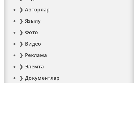
Авторлар
Язылу
Фото
Видео
Реклама
Элемтә
Документлар
© 2015 - 2026. Мәйдан челтәр басмасы © ТАТМЕДИА..
Барлык хокуклар да якланган. Материалларны
тулысынча яки өлешчә кулланганда гиперссылка кую