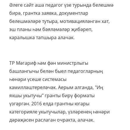
Әлеге сайт аша педагог үзе турында белешмә
бирә, грантка заявка, документлар
белешмәләре тутыра, мотивацияләнгән хат,
эш планы һәм бәяләмәләр җибәреп,
каралышка тапшыра алачак.
ТР Мәгариф һәм фән министрлыгы
башлангычы белән быел педагогларның
һөнәри үсеше системасы
камилләштереләчәк. Аерым алганда, "Иң
яхшы укытучы" гранты бирү форматы
үзгәргән. 2016 елда грантны югары
категорияле укытучылар, үзләренең һөнәри
дәрәҗәсен раслаган очракта, алачак.