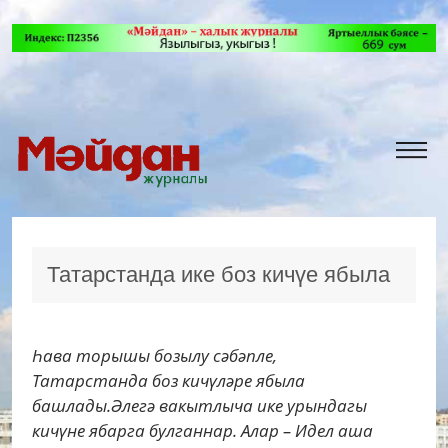
Татарстанда ике боз кичүе ябыла
Һава торышы бозылу сәбәпле,
Татарстанда боз кичүләре ябыла
башлады.Әлегә вакытлыча ике урындагы
кичүне ябарга булганнар. Алар – Идел аша