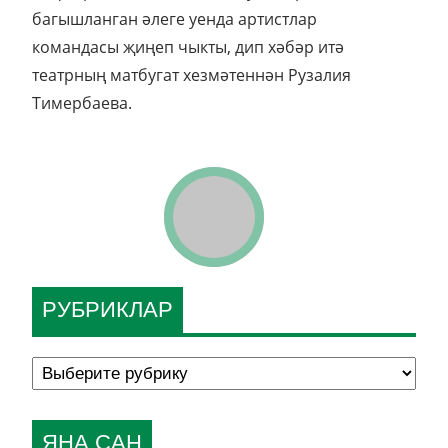
багышланган әлеге уенда артистлар
командасы җиңеп чыкты, дип хәбәр итә
театрның матбугат хезмәтеннән Рузалия
Тимербаева.
РУБРИКЛАР
ЯҢА САН