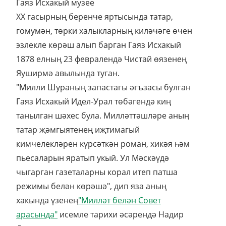
Гаяз Исхакый музее
X
X гасырның беренче яртысында татар,
гомумән, төрки халыкларның киләчәге өчен
эзлекле көрәш алып барган Гаяз Исхакый
1878 елның 23 февралендә Чистай өязенең
Яуширмә авылында туган.
"Милли Шураның запастагы әгъзасы булган
Гаяз Исхакый Идел-Урал төбәгендә киң
танылган шәхес була. Милләттәшләре аның
татар җәмгыятенең иҗтимагый
кимчелекләрен күрсәткән роман, хикәя һәм
пьесаларын яратып укый. Ул Мәскәүдә
чыгарган газеталарны корал итеп патша
режимы белән көрәшә", дип яза аның
хакында үзенең
"Милләт белән Совет
арасында"
исемле тарихи әсәрендә Надир