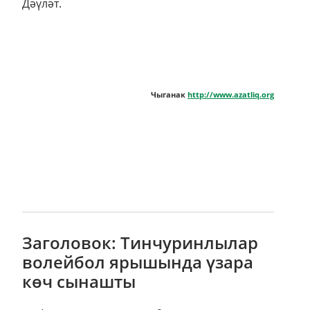
Дәүләт.
Чыганак
http://www.azatliq.org
Заголовок: Тинчуринлылар
волейбол ярышында үзара
көч сынашты