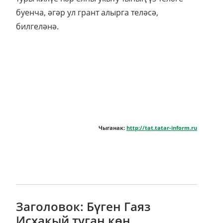
буенча, әгәр ул грант алырга теләсә,
билгеләнә.
Чыганак:
http://tat.tatar-inform.ru
Заголовок: Бүген Гаяз
Исхакый туган көн