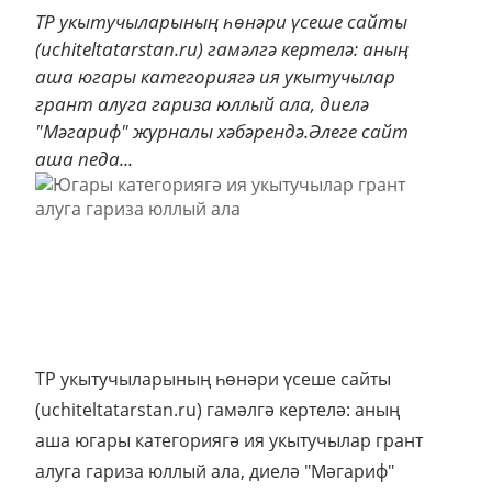
ТР укытучыларының һөнәри үсеше сайты
(uchiteltatarstan.ru) гамәлгә кертелә: аның
аша югары категориягә ия укытучылар
грант алуга гариза юллый ала, диелә
"Мәгариф" журналы хәбәрендә.Әлеге сайт
аша педа...
ТР укытучыларының һөнәри үсеше сайты
(uchiteltatarstan.ru) гамәлгә кертелә: аның
аша югары категориягә ия укытучылар грант
алуга гариза юллый ала, диелә "Мәгариф"