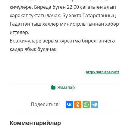
кичүләре. Биредә бүген 22:00 сәгатьтән алып
хәрәкәт туктатылачак. Бу хакта Татарстанның
Гадәттән тыш хәлләр министрлыгыннан хәбәр
иттеләр.
Боз кичүләре аерым күрсәтмә бирелгәнчегә
кадәр ябык булачак.
http://intertat.ru/tt
Язмалар
Поделиться:
Комментарийлар