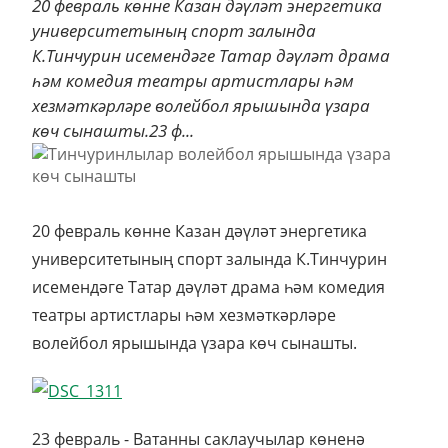
20 февраль көнне Казан дәүләт энергетика
университетының спорт залында
К.Тинчурин исемендәге Татар дәүләт драма
һәм комедия театры артистлары һәм
хезмәткәрләре волейбол ярышында үзара
көч сынашты.23 ф...
20 февраль көнне Казан дәүләт энергетика
университетының спорт залында К.Тинчурин
исемендәге Татар дәүләт драма һәм комедия
театры артистлары һәм хезмәткәрләре
волейбол ярышында үзара көч сынашты.
23 февраль - Ватанны саклаучылар көненә