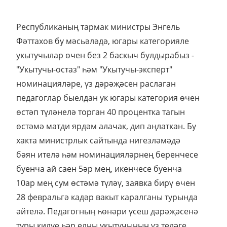
Республиканың тармак министры Энгель
Фәттахов бу мәсьәләдә, югары категорияле
укытучылар өчен без 2 баскыч булдырабыз -
"Укытучы-остаз" һәм "Укытучы-эксперт"
номинацияләре, үз дәрәҗәсен раслаган
педагоглар быелдан ук югары категория өчен
өстәп түләнелә торган 40 процентка тагын
өстәмә матди ярдәм алачак, дип аңлаткан. Бу
хакта министрлык сайтында нигезләмәдә
бәян ителә һәм номинацияләрнең беренчесе
буенча ай саен 5әр мең, икенчесе буенча
10ар мең сум өстәмә түләү, заявка бирү өчен
28 февральгә кадәр вакыт каралганы турында
әйтелә. Педагогның һөнәри үсеш дәрәҗәсенә
туры килүе һәр елны укытучының үз теләге