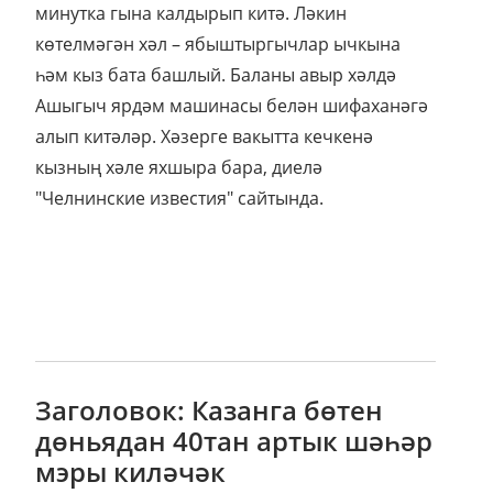
минутка гына калдырып китә. Ләкин
көтелмәгән хәл – ябыштыргычлар ычкына
һәм кыз бата башлый. Баланы авыр хәлдә
Ашыгыч ярдәм машинасы белән шифаханәгә
алып китәләр. Хәзерге вакытта кечкенә
кызның хәле яхшыра бара, диелә
"Челнинские известия" сайтында.
Заголовок: Казанга бөтен
дөньядан 40тан артык шәһәр
мэры киләчәк