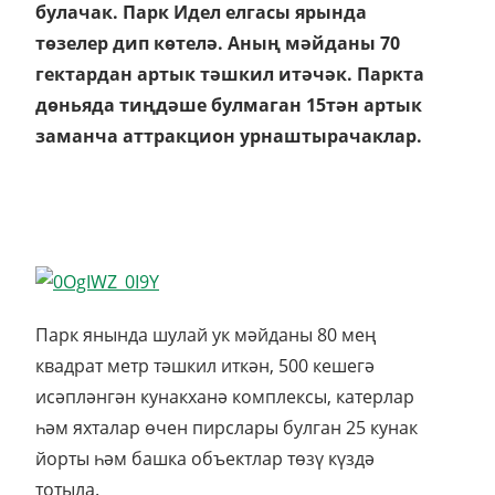
булачак. Парк Идел елгасы ярында
төзелер дип көтелә. Аның мәйданы 70
гектардан артык тәшкил итәчәк. Паркта
дөньяда тиңдәше булмаган 15тән артык
заманча аттракцион урнаштырачаклар.
Парк янында шулай ук мәйданы 80 мең
квадрат метр тәшкил иткән, 500 кешегә
исәпләнгән кунакханә комплексы, катерлар
һәм яхталар өчен пирслары булган 25 кунак
йорты һәм башка объектлар төзү күздә
тотыла.