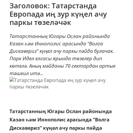
Заголовок: Татарстанда
Европада иң зур күңел ачу
паркы төзеләчәк
Татарстанның Югары Ослан районында
Казан һәм Иннополис арасында “Волга
Дискавериз” күңел ачу паркы пәйда булачак.
Парк Идел елгасы ярында төзелер дип
көтелә. Аның мәйданы 70 гектардан артык
тәшкил итә...
Татарстанның Югары Ослан районында
Казан һәм Иннополис арасында “Волга
Дискавериз” күңел ачу паркы пәйда