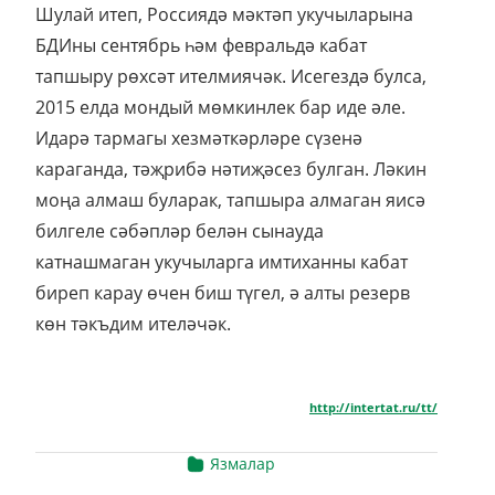
Шулай итеп, Россиядә мәктәп укучыларына
БДИны сентябрь һәм февральдә кабат
тапшыру рөхсәт ителмиячәк. Исегездә булса,
2015 елда мондый мөмкинлек бар иде әле.
Идарә тармагы хезмәткәрләре сүзенә
караганда, тәҗрибә нәтиҗәсез булган. Ләкин
моңа алмаш буларак, тапшыра алмаган яисә
билгеле сәбәпләр белән сынауда
катнашмаган укучыларга имтиханны кабат
биреп карау өчен биш түгел, ә алты резерв
көн тәкъдим ителәчәк.
http://intertat.ru/tt/
Язмалар