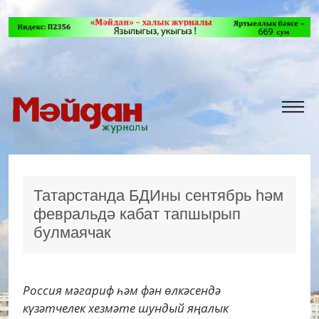
Татарстанда БДИны сентябрь һәм
февральдә кабат тапшырып
булмаячак
Россия мәгариф һәм фән өлкәсендә
күзәтчелек хезмәте шундый яңалык