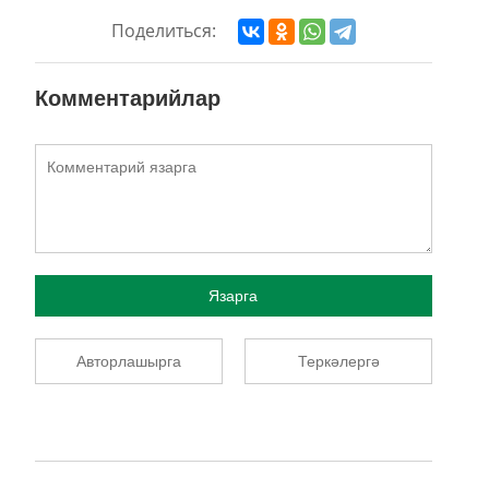
Поделиться:
Комментарийлар
Язарга
Авторлашырга
Теркәлергә