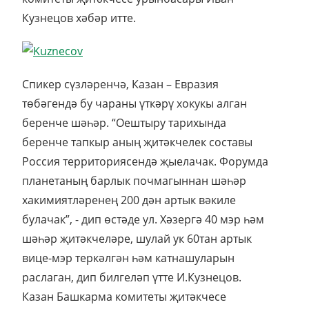
Кузнецов хәбәр итте.
Спикер сүзләренчә, Казан – Евразия
төбәгендә бу чараны үткәрү хокукы алган
беренче шәһәр. “Оештыру тарихында
беренче тапкыр аның җитәкчелек составы
Россия территориясендә җыелачак. Форумда
планетаның барлык почмагыннан шәһәр
хакимиятләренең 200 дән артык вәкиле
булачак”, - дип өстәде ул. Хәзергә 40 мэр һәм
шәһәр җитәкчеләре, шулай ук 60тан артык
вице-мэр теркәлгән һәм катнашуларын
раслаган, дип билгеләп үтте И.Кузнецов.
Казан Башкарма комитеты җитәкчесе