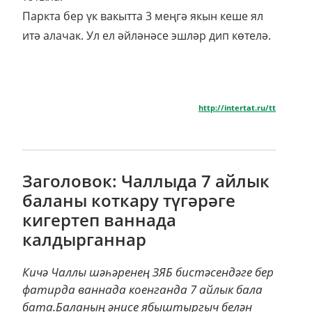
Паркта бер үк вакытта 3 меңгә якын кеше ял
итә алачак. Ул ел әйләнәсе эшләр дип көтелә.
http://intertat.ru/tt
Заголовок: Чаллыда 7 айлык
баланы коткару түгәрәге
кигертеп ваннада
калдырганнар
Кичә Чаллы шәһәренең ЗЯБ бистәсендәге бер
фатирда ваннада коенганда 7 айлык бала
бата.Баланың әнисе ябыштыргыч белән