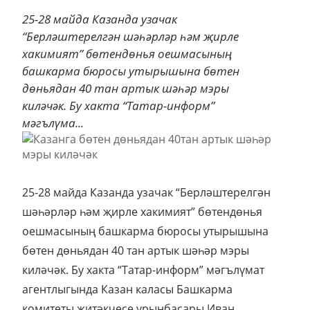
25-28 майда Казанда узачак
“Берләштерелгән шәһәрләр һәм җирле
хакимият” бөтендөнья оешмасының
башкарма бюросы утырышына бөтен
дөньядан 40 тан артык шәһәр мэры
киләчәк. Бу хакта “Татар-информ”
мәгълүма...
25-28 майда Казанда узачак “Берләштерелгән
шәһәрләр һәм җирле хакимият” бөтендөнья
оешмасының башкарма бюросы утырышына
бөтен дөньядан 40 тан артык шәһәр мэры
киләчәк. Бу хакта “Татар-информ” мәгълүмат
агентлыгында Казан каласы Башкарма
комитеты җитәкчесе урынбасары Иван