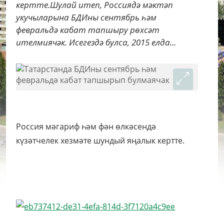
кертте.Шулай итеп, Россиядә мәктәп
укучыларына БДИны сентябрь һәм
февральдә кабат тапшыру рөхсәт
ителмиячәк. Исегездә булса, 2015 елда...
Россия мәгариф һәм фән өлкәсендә
күзәтчелек хезмәте шундый яңалык кертте.