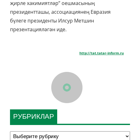
җирле хакимиятләр” оешмасының
президентташы, ассоциациянең Евразия
бүлеге президенты Илсур Метшин
презентацияләгән иде.
http://tat.tatar-inform.ru
РУБРИКЛАР