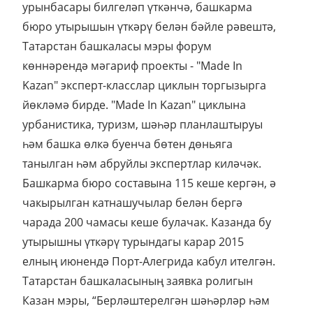
урынбасары билгеләп үткәнчә, башкарма
бюро утырышын үткәрү белән бәйле рәвештә,
Татарстан башкаласы мэры форум
көннәрендә мәгариф проекты - "Made In
Kazan" эксперт-класслар циклын торгызырга
йөкләмә бирде. "Made In Kazan" циклына
урбанистика, туризм, шәһәр планлаштыруы
һәм башка өлкә буенча бөтен дөньяга
танылган һәм абруйлы экспертлар киләчәк.
Башкарма бюро составына 115 кеше кергән, ә
чакырылган катнашучылар белән бергә
чарада 200 чамасы кеше булачак. Казанда бу
утырышны үткәрү турындагы карар 2015
елның июнендә Порт-Алегрида кабул ителгән.
Татарстан башкаласының заявка ролигын
Казан мэры, “Берләштерелгән шәһәрләр һәм