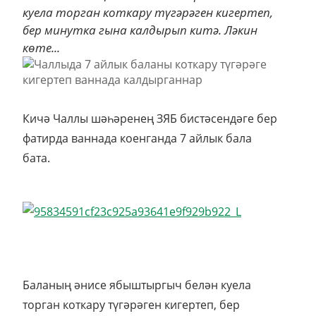
куела торган коткару түгәрәген кигертеп,
бер минутка гына калдырып китә. Ләкин
көте...
Кичә Чаллы шәһәренең ЗЯБ бистәсендәге бер
фатирда ваннада коенганда 7 айлык бала
бата.
Баланың әнисе ябыштыргыч белән куела
торган коткару түгәрәген кигертеп, бер