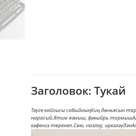
Заголовок: Тукай
Тәүге кайгысы сабыйныңКиң дөньясын тар
нарасый.Ятим язмыш, фәкыйрь тормышАлд
кәфенгә төренеп.Сөю, назлау, иркәләүдәнАл