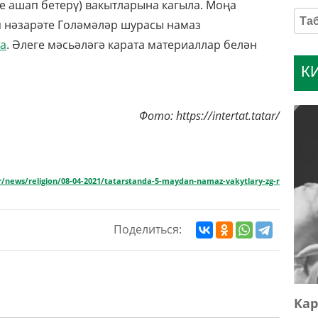
не ашап бетерү) вакытларына кагыла. Моңа
 нәзарәте Голәмәләр шурасы намаз
та
. Әлеге мәсьәләгә карата материаллар белән
К
Фото: https://intertat.tatar/
ar/news/religion/08-04-2021/tatarstanda-5-maydan-namaz-vakytlary-zg-r
Поделиться:
Кар