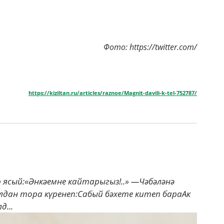
Фото: https://twitter.com/
https://kiziltan.ru/articles/raznoe/Magnit-davili-k-tel-752787/
 ясый:«Әнкәемне кайтарыгыз!..» —Чәбәләнә
ан тора күренеп:Сабый бәхете китеп бараАк
д...