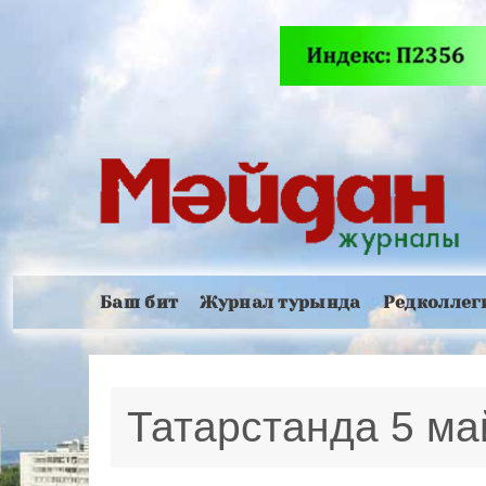
Баш бит
Журнал турында
Редколлег
Татарстанда 5 ма