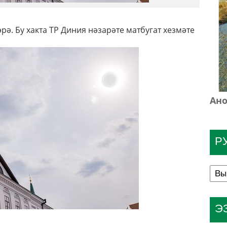
рә. Бу хакта ТР Диния нәзарәте матбугат хезмәте
Ано
Р
Э