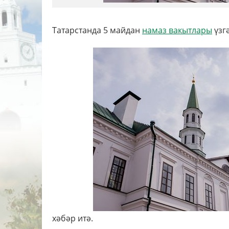
Татарстанда 5 майдан
намаз вакытлары
үзгә
хәбәр итә.