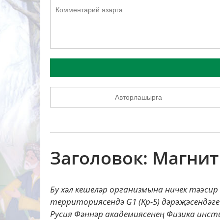
Авторлашырга
Заголовок: Магнит
Бу хәл кешеләр организмына ничек тәэси
территориясендә G1 (Kp-5) дәрәҗәсендә
Русия Фәннәр академиясенең Физика инст