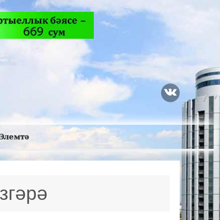
Элемтә
згәрә