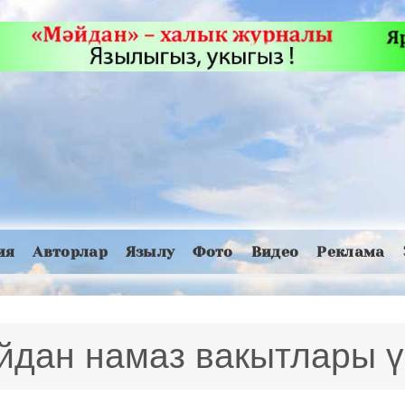
ия
Авторлар
Язылу
Фото
Видео
Реклама
йдан намаз вакытлары ү