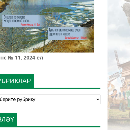
нс № 11, 2024 ел
УБРИКЛАР
ЗЛӘҮ