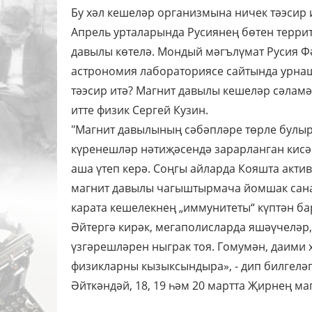
Бу хәл кешеләр организмына ничек тәэсир 
Апрель урталарында Русиянең бөтен террит
давылы көтелә. Мондый мәгълүмат Русия Ф
астрономия лабораториясе сайтында урнаш
тәэсир итә? Магнит давылы кешеләр сәламә
итте физик Сергей Кузин.
"Магнит давылының сәбәпләре төрле булы
күренешләр нәтиҗәсендә зарарланган кис
аша үтеп керә. Соңгы айларда Кояшта актив
магнит давылы чагыштырмача йомшак сана
карата кешелекнең „иммунитеты“ күптән ба
Әйтергә кирәк, мегаполисларда яшәүчеләр
үзгәрешләрен ныграк тоя. Гомумән, даими х
физикларны кызыксындыра», - дип билгеләп
Әйткәндәй, 18, 19 һәм 20 мартта Җирнең ма