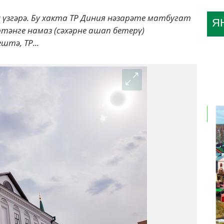
згәрә. Бу хакта ТР Диния нәзарәте матбугат
Я
ртәнге намаз (сәхәрне ашап бетерү)
тә, ТР...