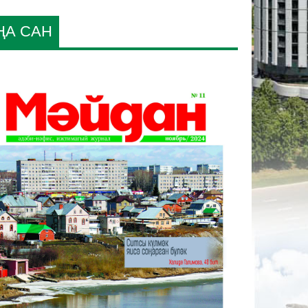
ҢА САН