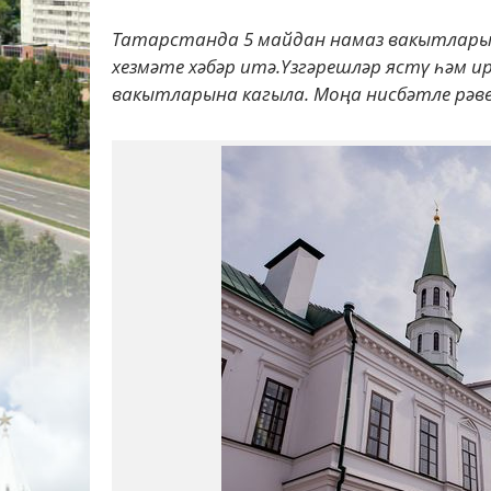
Татарстанда 5 майдан намаз вакытлары ү
хезмәте хәбәр итә.Үзгәрешләр ястү һәм и
вакытларына кагыла. Моңа нисбәтле рәвеш