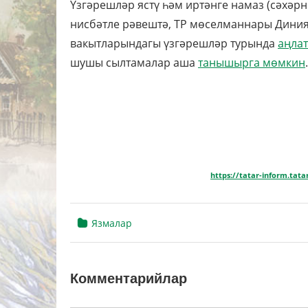
Үзгәрешләр ястү һәм иртәнге намаз (сәхәр
нисбәтле рәвештә, ТР мөселманнары Диния
вакытларындагы үзгәрешләр турында
аңла
шушы сылтамалар аша
танышырга мөмкин
.
https://tatar-inform.tat
Язмалар
Комментарийлар