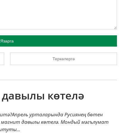
Язарга
Теркәлергә
 давылы көтелә
р итә?Апрель урталарында Русиянең бөтен
ге магнит давылы көтелә. Мондый мәгълүмат
итуты...