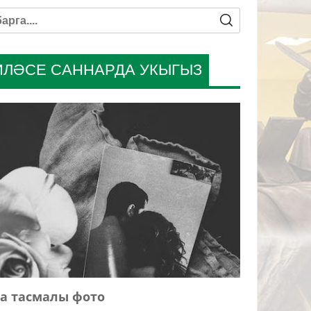
ИЛӘСЕ САННАРДА УКЫГЫЗ
а тасмалы фото