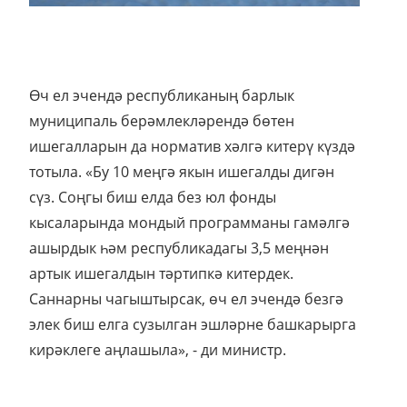
Өч ел эчендә республиканың барлык
муниципаль берәмлекләрендә бөтен
ишегалларын да норматив хәлгә китерү күздә
тотыла. «Бу 10 меңгә якын ишегалды дигән
сүз. Соңгы биш елда без юл фонды
кысаларында мондый программаны гамәлгә
ашырдык һәм республикадагы 3,5 меңнән
артык ишегалдын тәртипкә китердек.
Саннарны чагыштырсак, өч ел эчендә безгә
элек биш елга сузылган эшләрне башкарырга
кирәклеге аңлашыла», - ди министр.