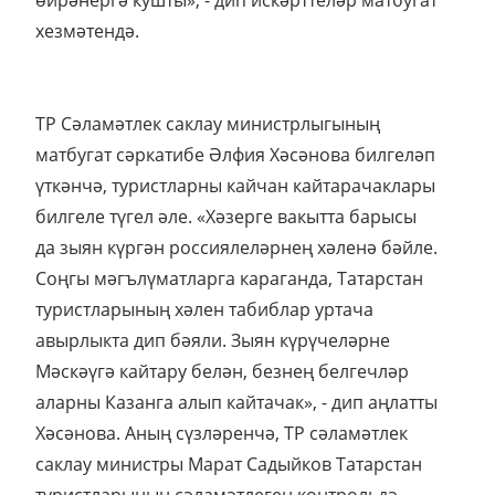
өйрәнергә кушты», - дип искәрттеләр матбугат
хезмәтендә.
ТР Сәламәтлек саклау министрлыгының
матбугат сәркатибе Әлфия Хәсәнова билгеләп
үткәнчә, туристларны кайчан кайтарачаклары
билгеле түгел әле. «Хәзерге вакытта барысы
да зыян күргән россиялеләрнең хәленә бәйле.
Соңгы мәгълүматларга караганда, Татарстан
туристларының хәлен табиблар уртача
авырлыкта дип бәяли. Зыян күрүчеләрне
Мәскәүгә кайтару белән, безнең белгечләр
аларны Казанга алып кайтачак», - дип аңлатты
Хәсәнова. Аның сүзләренчә, ТР сәламәтлек
саклау министры Марат Садыйков Татарстан