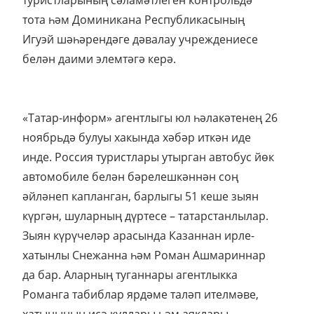
туристларының сәламәтлеген контрольдә
тота һәм Доминикана Республикасының
Игуэй шәһәрендәге дәвалау учреждениесе
белән даими элемтәгә керә.
«Татар-информ» агентлыгы юл һәлакәтенең 26
ноябрьдә булуы хакында хәбәр иткән иде
инде. Россия туристлары утырган автобус йөк
автомобиле белән бәрелешкәннән соң
әйләнеп капланган, барлыгы 51 кеше зыян
күргән, шуларның дүртесе – татарстанлылар.
Зыян күрүчеләр арасында Казаннан ирле-
хатынлы Снежанна һәм Роман Ашмариннар
да бар. Аларның туганнары агентлыкка
Романга табиблар ярдәме таләп ителмәве,