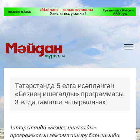
Татарстанда 5 елга исәпләнгән
«Безнең ишегалды» программасы
3 елда гамәлгә ашырылачак
Татарстанда «Безнең ишегалды»
программасын гамәлгә ашыру барышында