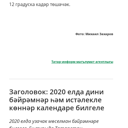
12 градуска кадәр төшәчәк.
Фото: Михаил Захаров
Татар-информ мәгълүмат агентлыгы
Заголовок: 2020 елда дини
бәйрәмнәр һәм истәлекле
көннәр календаре билгеле
2020 елда узачак мөселман бәйрәмнәре