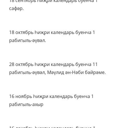
18 сентябрь Һиҗри календарь буенча 1
сафәр.
18 октябрь Һиҗри календарь буенча 1
рабигыль-әүвәл.
28 октябрь Һиҗри календарь буенча 11
рабигыль-әүвәл, Мәүлид ән-Нәби бәйрәме.
16 ноябрь Һиҗри календарь буенча 1
рабигыль-ахыр