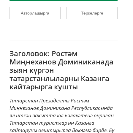
Авторлашырга
Теркәлергә
Заголовок: Рөстәм
Миңнеханов Доминиканада
зыян күргән
татарстанлыларны Казанга
кайтарырга кушты
Татарстан Президенты Рөстәм
Миңнеханов Доминикана Республикасында
ял иткән вакытта юл һәлакәтенә очраган
Татарстан туристларын Казанга
кайтаруны оештырырга йөкләмә бирде. Бу