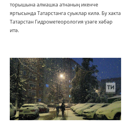
торышына алмашка атнаның икенче
яртысында Татарстанга суыклар килә. Бу хакта
Татарстан Гидрометеорология үзәге хәбәр
итә.