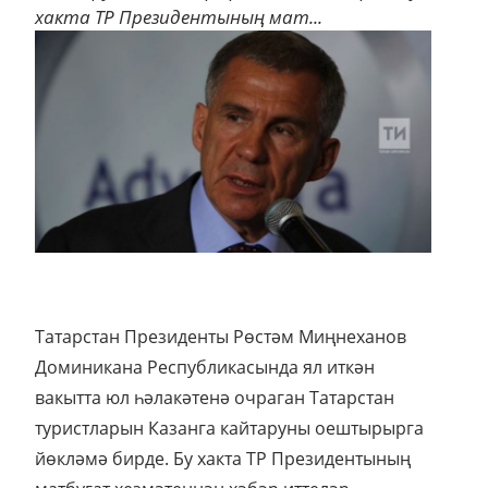
хакта ТР Президентының мат...
Татарстан Президенты Рөстәм Миңнеханов
Доминикана Республикасында ял иткән
вакытта юл һәлакәтенә очраган Татарстан
туристларын Казанга кайтаруны оештырырга
йөкләмә бирде. Бу хакта ТР Президентының