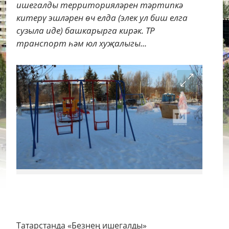
ишегалды территорияләрен тәртипкә
китерү эшләрен өч елда (элек ул биш елга
сузыла иде) башкарырга кирәк. ТР
транспорт һәм юл хуҗалыгы...
Татарстанда «Безнең ишегалды»