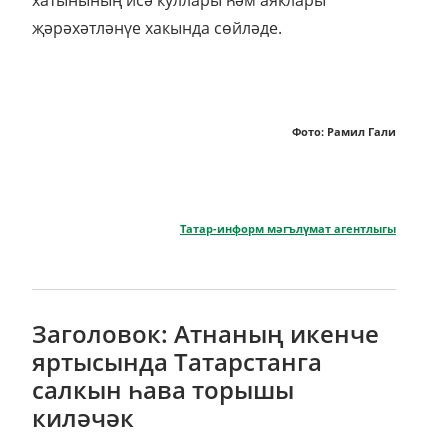
хатынының исә куллары һәм аяклары
җәрәхәтләнүе хакында сөйләде.
Фото: Рамил Гали
Татар-информ мәгълүмат агентлыгы
Заголовок: Атнаның икенче
яртысында Татарстанга
салкын һава торышы
киләчәк