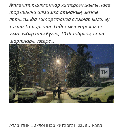
Атлантик циклоннар китергән җылы һава
торышына алмашка атнаның икенче
яртысында Татарстанга суыклар килә. Бу
хакта Татарстан Гидрометеорология
үзәге хәбәр итә.Бүген, 10 декабрьдә, һава
шартлары үзгәре...
Атлантик циклоннар китергән җылы һава