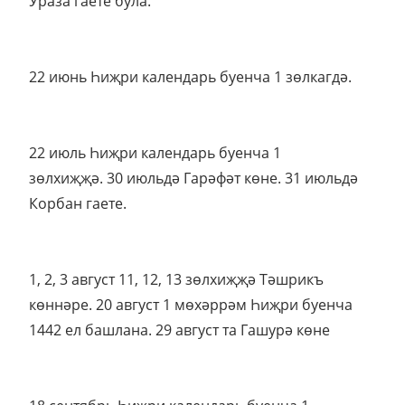
Ураза гаете була.
22 июнь Һиҗри календарь буенча 1 зөлкагдә.
22 июль Һиҗри календарь буенча 1
зөлхиҗҗә. 30 июльдә Гарәфәт көне. 31 июльдә
Корбан гаете.
1, 2, 3 август 11, 12, 13 зөлхиҗҗә Тәшрикъ
көннәре. 20 август 1 мөхәррәм Һиҗри буенча
1442 ел башлана. 29 август та Гашурә көне