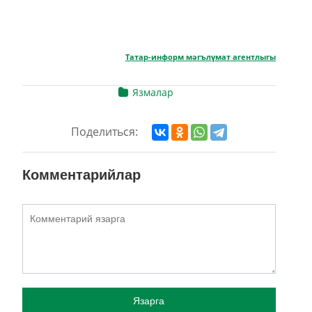
Татар-информ мәгълүмат агентлыгы
Язмалар
Поделиться:
Комментарийлар
Язарга