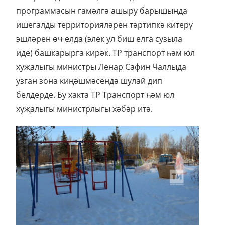
программасын гамәлгә ашыру барышында
ишегалды территорияләрен тәртипкә китерү
эшләрен өч елда (элек ул биш елга сузыла
иде) башкарырга кирәк. ТР транспорт һәм юл
хуҗалыгы министры Ленар Сафин Чаллыда
узган зона киңәшмәсендә шулай дип
белдерде. Бу хакта ТР Транспорт һәм юл
хуҗалыгы министрлыгы хәбәр итә.