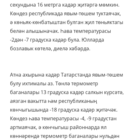
секундына 16 метрга кадәр җитәргә мөмкин.
Көндез республикада явым-төшем туктаячак,
ә көньяк-көнбатыштан булган җил төньяктагы
белән алышыначак. Һава температурасы
-2дән -7 градуска кадәр була. Юлларда
бозлавык көтелә, диелә хәбәрдә.
Атна ахырына кадәр Татарстанда явым-төшем
булу ихтималы аз. Төнлә термометр
баганалары 13 градуска кадәр салкын күрсәтә,
аязган вакытта һәм республиканың
көнчыгышында -18 градуска кадәр җитәчәк.
Көндез һава температурасы -4, -9 градустан
артмаячак, ә көнчыгыш районнарда ял
көннәрендә термометр баганалары нульдән