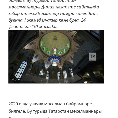
билгеле. Бу турыда Татарстан
мөселманнары Диния нәзарәте сайтында
хәбәр ителә.26 гыйнвар Һиҗри календарь
буенча 1 җөмәдәл-ахыр көне була. 24
февральдә (30 җөмәдәл-...
2020 елда узачак мөселман бәйрәмнәре
билгеле. Бу турыда Татарстан мөселманнары