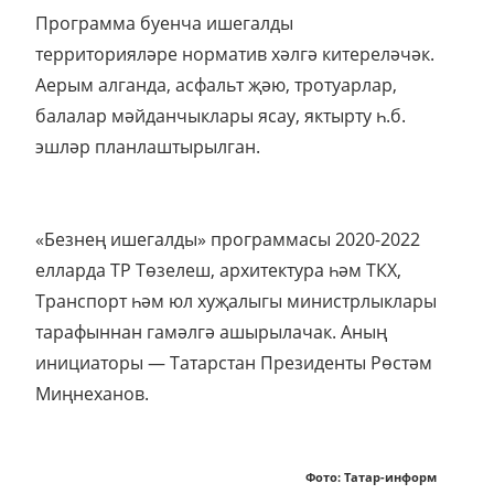
Программа буенча ишегалды
территорияләре норматив хәлгә китереләчәк.
Аерым алганда, асфальт җәю, тротуарлар,
балалар мәйданчыклары ясау, яктырту һ.б.
эшләр планлаштырылган.
«Безнең ишегалды» программасы 2020-2022
елларда ТР Төзелеш, архитектура һәм ТКХ,
Транспорт һәм юл хуҗалыгы министрлыклары
тарафыннан гамәлгә ашырылачак. Аның
инициаторы — Татарстан Президенты Рөстәм
Миңнеханов.
Фото: Татар-информ