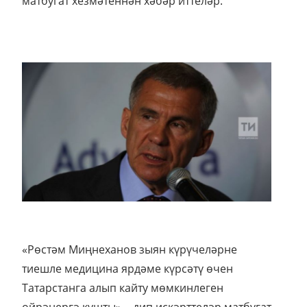
матбугат хезмәтеннән хәбәр иттеләр.
«Рөстәм Миңнеханов зыян күрүчеләрне
тиешле медицина ярдәме күрсәтү өчен
Татарстанга алып кайту мөмкинлеген