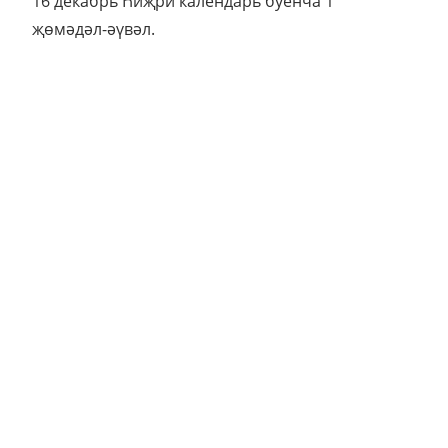
16 декабрь Һиҗри календарь буенча 1
җөмәдәл-әүвәл.
Фото: Рамил Гали
Татар-информ мәгълүмат агентлыгы
РУБРИКЛАР