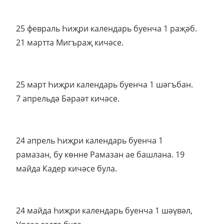
25 февраль Һиҗри календарь буенча 1 раҗәб.
21 мартта Мигъраҗ кичәсе.
25 март Һиҗри календарь буенча 1 шәгъбан.
7 апрельдә Бәраәт кичәсе.
24 апрель Һиҗри календарь буенча 1
рамазан, бу көнне Рамазан ае башлана. 19
майда Кадер кичәсе була.
24 майда Һиҗри календарь буенча 1 шәүвәл,