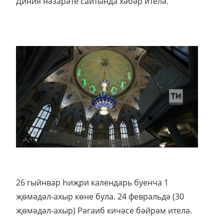
Диния нәзарәте сайтында хәбәр ителә.
26 гыйнвар Һиҗри календарь буенча 1
җөмәдәл-ахыр көне була. 24 февральдә (30
җөмәдәл-ахыр) Рәгаиб кичәсе бәйрәм ителә.