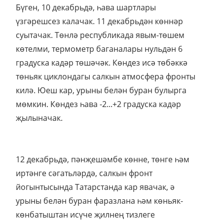
Бүген, 10 декабрьдә, һава шартлары
үзгәрешсез калачак. 11 декабрьдән көннәр
суытачак. Төнлә республикада явым-төшем
көтелми, термометр баганалары нульдән 6
градуска кадәр төшәчәк. Көндез исә төбәккә
төньяк циклондагы салкын атмосфера фронты
килә. Юеш кар, урыны белән буран булырга
мөмкин. Көндез һава -2...+2 градуска кадәр
җылыначак.
12 декабрьдә, пәнҗешәмбе көнне, төнге һәм
иртәнге сәгатьләрдә, салкын фронт
йогынтысында Татарстанда кар явачак, ә
урыны белән буран фаразлана һәм көньяк-
көнбатыштан исүче җилнең тизлеге