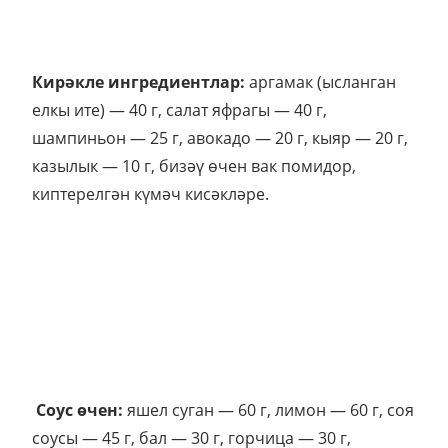
Кирәкле ингредиентлар:
аргамак (ысланган
елкы ите) — 40 г, салат яфрагы — 40 г,
шампиньон — 25 г, авокадо — 20 г, кыяр — 20 г,
казылык — 10 г, бизәү өчен вак помидор,
киптерелгән күмәч кисәкләре.
Соус өчен:
яшел суган — 60 г, лимон — 60 г, соя