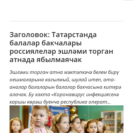
Заголовок: Татарстанда
балалар бакчалары
россиялеләр эшләми торган
атнада ябылмаячак
Эшләми торган атна мәктәпкәчә белем бирү
оешмаларына кагылмый, шулай итеп, ата-
аналар балаларын балалар бакчасына китерә
алачак. Бу хакта «Коронавирус инфекциясенә
каршы көрәш буенча республика операт...