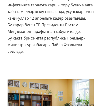
инфекциясе таралуга каршы тору буенча алга
таба гамәлләр кылу нигезендә, укучылар өчен
каникуллар 12 апрельгә кадәр озайтылды.
Бу карар бүген ТР Президенты Рөстәм
Миңнеханов тарафыннан кабул ителде.
Бу хакта брифингта республика Премьер-
министры урынбасары Ләйлә Фазлыева
сөйләде.