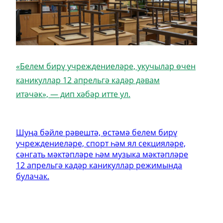
«Белем бирү учреждениеләре, укучылар өчен
каникуллар 12 апрельгә кадәр дәвам
итәчәк», — дип хәбәр итте ул.
Шуңа бәйле рәвештә, өстәмә белем бирү
учреждениеләре, спорт һәм ял секцияләре,
сәнгать мәктәпләре һәм музыка мәктәпләре
12 апрельгә кадәр каникуллар режимында
булачак.