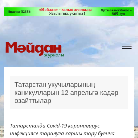
Татарстан укучыларының
каникулларын 12 апрельгә кадәр
озайттылар
Татарстанда Соvid-19 коронавирус
инфекциясе таралуга каршы тору буенча