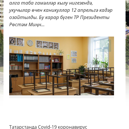
алга таба гамәлләр кылу нигезендә,
укучылар өчен каникуллар 12 апрельгә кадәр
озайтылды. Бу карар бүген ТР Президенты
Рөстәм Миңн...
Татарстанда Соvid-19 коронавирус