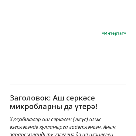
«Интертат»
Заголовок: Аш серкәсе
микробларны да үтерә!
Хуҗабикәләр аш серкәсен (уксус) азык