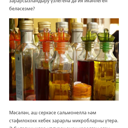
әзерләгәндә кулланырга гадәтләнгән. Аның
зарарсызландыру үзлегенә дә ия икәнлеген
беләсезме?
Мәсәлән, аш серкәсе сальмонелла һәм