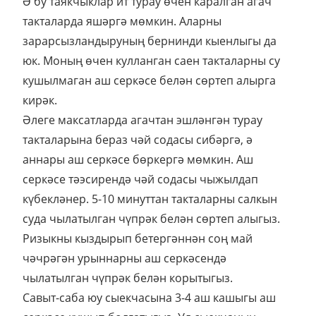
стафилококк кебек зарарлы микробларны үтерә.
Ә бу таякчыклар ит турау өчен каралган агач
такталарда яшәргә мөмкин. Аларны
зарарсызландыруның бернинди кыенлыгы да
юк. Моның өчен кулланган саен такталарны су
кушылмаган аш серкәсе белән сөртеп алырга
кирәк.
Әлеге максатларда агачтан эшләнгән турау
такталарына бераз чәй содасы сибәргә, ә
аннары аш серкәсе бөркергә мөмкин. Аш
серкәсе тәэсирендә чәй содасы чыжылдап
күбекләнер. 5-10 минуттан такталарны салкын
суда чылатылган чүпрәк белән сөртеп алыгыз.
Ризыкны кыздырып бетергәннән соң май
чәчрәгән урыннарны аш серкәсендә
чылатылган чүпрәк белән корытыгыз.