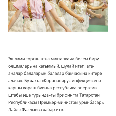
Эшләми торган атна мәктәпкәчә белем бирү
оешмаларына кагылмый, шулай итеп, ата-
аналар балаларын балалар бакчасына китерә
алачак. Бу хакта «Коронавирус инфекциясенә
каршы көрәш буенча республика оператив
штабы эше турында»гы брифингта Татарстан
Республикасы Премьер-министры урынбасары
Ләйлә Фазлыева хәбәр итте.