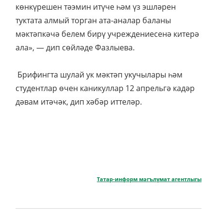
көнкүрешен тәэмин итүче һәм үз эшләрен
туктата алмый торган ата-аналар баланы
мәктәпкәчә белем бирү учреждениесенә китерә
ала», — дип сөйләде Фазлыева.
Брифингта шулай ук мәктәп укучылары һәм
студентлар өчен каникуллар 12 апрельгә кадәр
дәвам итәчәк, дип хәбәр иттеләр.
Татар-информ мәгълүмат агентлыгы