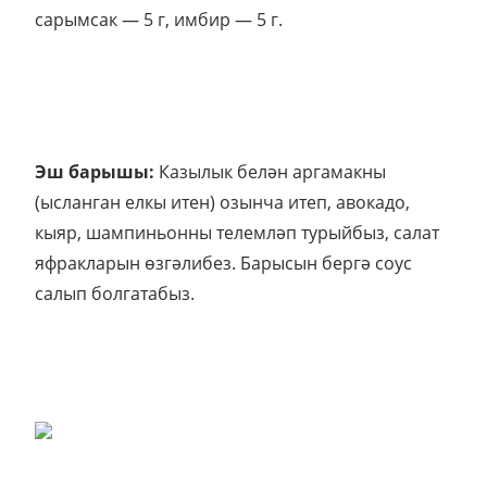
соусы — 45 г, бал — 30 г, горчица — 30 г,
сарымсак — 5 г, имбир — 5 г.
Эш барышы:
Казылык белән аргамакны
(ысланган елкы итен) озынча итеп, авокадо,
кыяр, шампиньонны телемләп турыйбыз, салат
яфракларын өзгәлибез. Барысын бергә соус
салып болгатабыз.