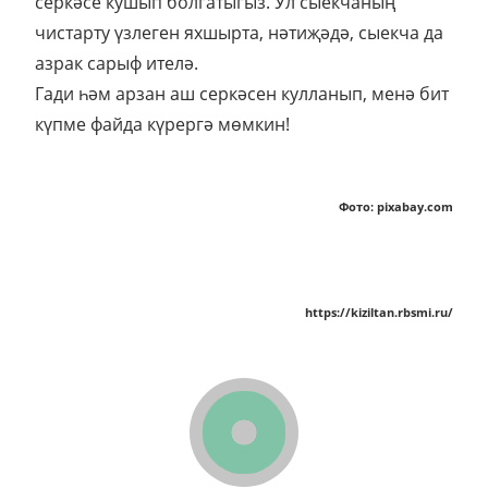
Савыт-саба юу сыекчасына 3-4 аш кашыгы аш
серкәсе кушып болгатыгыз. Ул сыекчаның
чистарту үзлеген яхшырта, нәтиҗәдә, сыекча да
азрак сарыф ителә.
Гади һәм арзан аш серкәсен кулланып, менә бит
күпме файда күрергә мөмкин!
Фото: pixabay.com
https://kiziltan.rbsmi.ru/