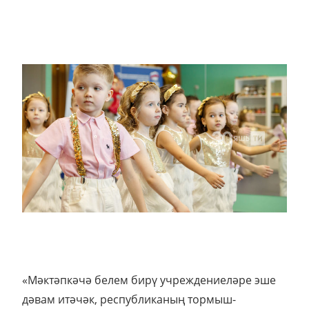
«Мәктәпкәчә белем бирү учреждениеләре эше
дәвам итәчәк, республиканың тормыш-