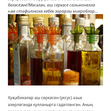
әзерләгәндә кулланырга гадәтләнгән. Аның
зарарсызландыру үзлегенә дә ия икәнлеген
беләсезме?Мәсәлән, аш серкәсе сальмонелла
һәм стафилококк кебек зарарлы микроблар...
Хуҗабикәләр аш серкәсен (уксус) азык