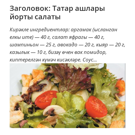
Заголовок: Татар ашлары
йорты салаты
Кирәкле ингредиентлар: аргамак (ысланган
елкы ите) — 40 г, салат яфрагы — 40 г,
шампиньон — 25 г, авокадо — 20 г, кыяр — 20 г,
казылык — 10 г, бизәү өчен вак помидор,
киптерелгән күмәч кисәкләре. Соус...