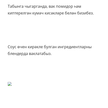
Табынга чыгарганда, вак помидор һәм
киптерелгән күмәч кисәкләре белән бизибез.
Соус өчен кирәкле булган ингредиентларны
блендерда ваклатабыз.