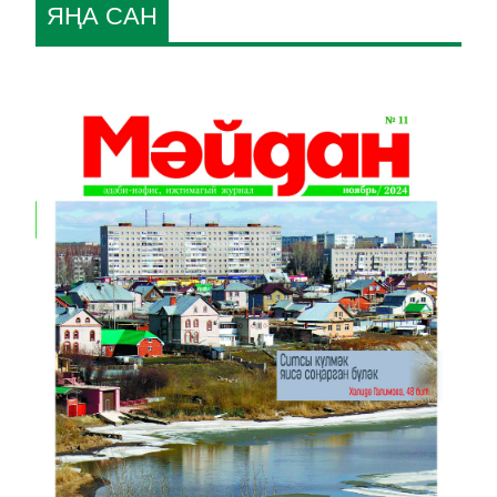
ЯҢА САН