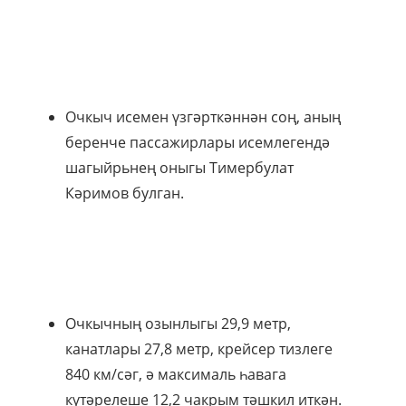
Очкыч исемен үзгәрткәннән соң, аның
беренче пассажирлары исемлегендә
шагыйрьнең оныгы Тимербулат
Кәримов булган.
Очкычның озынлыгы 29,9 метр,
канатлары 27,8 метр, крейсер тизлеге
840 км/сәг, ә максималь һавага
күтәрелеше 12,2 чакрым тәшкил иткән.