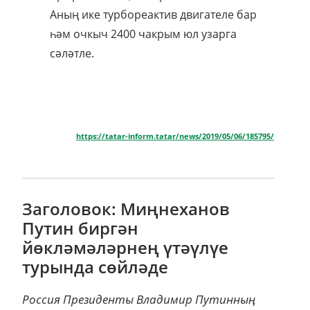
Аның ике турбореактив двигателе бар
һәм очкыч 2400 чакрым юл узарга
сәләтле.
https://tatar-inform.tatar/news/2019/05/06/185795/
Заголовок: Миңнеханов
Путин биргән
йөкләмәләрнең үтәүлүе
турында сөйләде
Россия Президенты Владимир Путинның