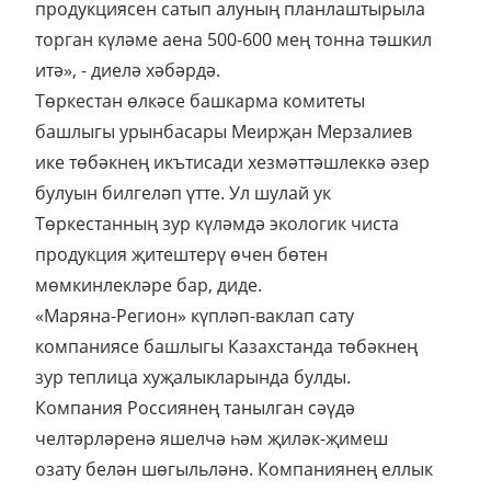
продукциясен сатып алуның планлаштырыла
торган күләме аена 500-600 мең тонна тәшкил
итә», - диелә хәбәрдә.
Төркестан өлкәсе башкарма комитеты
башлыгы урынбасары Меирҗан Мерзалиев
ике төбәкнең икътисади хезмәттәшлеккә әзер
булуын билгеләп үтте. Ул шулай ук
Төркестанның зур күләмдә экологик чиста
продукция җитештерү өчен бөтен
мөмкинлекләре бар, диде.
«Маряна-Регион» күпләп-ваклап сату
компаниясе башлыгы Казахстанда төбәкнең
зур теплица хуҗалыкларында булды.
Компания Россиянең танылган сәүдә
челтәрләренә яшелчә һәм җиләк-җимеш
озату белән шөгыльләнә. Компаниянең еллык