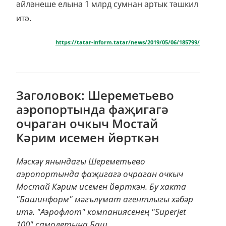
әйләнеше елына 1 млрд сумнан артык тәшкил
итә.
https://tatar-inform.tatar/news/2019/05/06/185799/
Заголовок: Шереметьево
аэропортында фаҗигагә
очраган очкыч Мостай
Кәрим исемен йөрткән
Мәскәү янындагы Шереметьево
аэропортында фаҗигагә очраган очкыч
Мостай Кәрим исемен йөрткән. Бу хакта
"Башинформ" мәгълүмат агентлыгы хәбәр
итә. "Аэрофлот" компаниясенең "Superjet
100" самолетына Баш...