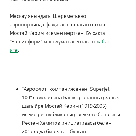
Мәскәү янындагы Шереметьево
аэропортында фаҗигагә очраган очкыч
Мостай Кәрим исемен йөрткән. Бу хакта
"Башинформ" мәгълүмат агентлыгы
хәбәр
итә
.
"Аэрофлот" компаниясенең "Superjet
100" самолетына Башкортстанның халык
шагыйре Мостай Кәрим (1919-2005)
исеме республиканың элеккеге башлыгы
Рөстәм Хәмитов инициативасы белән,
2017 елда бирелгән булган.