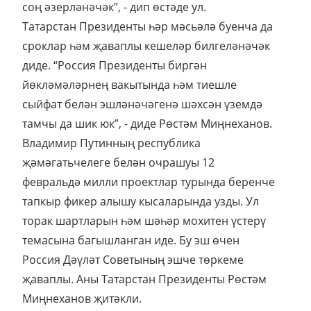
соң әзерләнәчәк”, - дип өстәде ул.
Татарстан Президенты һәр мәсьәлә буенча да
сроклар һәм җаваплы кешеләр билгеләнәчәк
диде. “Россия Президенты биргән
йөкләмәләрнең вакытында һәм тиешле
сыйфат белән эшләнәчәгенә шәхсән үземдә
тамчы да шик юк”, - диде Рөстәм Миңнеханов.
Владимир Путинның республика
җәмәгатьчелеге белән очрашуы 12
февральдә милли проектлар турында беренче
тапкыр фикер алышу кысаларында узды. Ул
торак шартларын һәм шәһәр мохитен үстерү
темасына багышланган иде. Бу эш өчен
Россия Дәүләт Советының эшче төркеме
җаваплы. Аны Татарстан Президенты Рөстәм
Миңнеханов җитәкли.