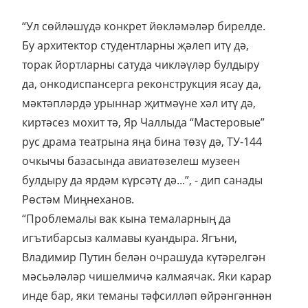
“Ул сөйләшүдә конкрет йөкләмәләр бирелде.
Бу архитектор студентларны җәлеп итү дә,
торак йортларны сатуда чикләүләр булдыру
да, онкодиспансерга реконструкция ясау да,
мәктәпләрдә урыннар җитмәүне хәл итү дә,
киртәсез мохит тә, Яр Чаллыда “Мастеровые”
рус драма театрына яңа бина төзү дә, ТУ-144
очкычы базасында авиатөзелеш музеен
булдыру да ярдәм күрсәтү дә...”, - дип санады
Рөстәм Миңнеханов.
“Проблемалы вак кына темаларның да
игътибарсыз калмавы куандыра. Ягъни,
Владимир Путин белән очрашуда күтәрелгән
мәсьәләләр чишелмичә калмаячак. Яки карар
инде бар, яки теманы тәфсилләп өйрәнгәннән