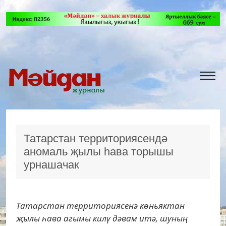
Татарстан территориясендә
аномаль җылы һава торышы
урнашачак
Татарстан территориясенә көньяктан
җылы һава агымы килү дәвам итә, шуның