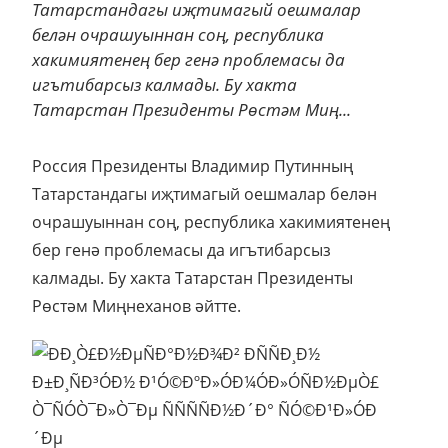
Татарстандагы иҗтимагый оешмалар
белән очрашуыннан соң, республика
хакимиятенең бер генә проблемасы да
игътибарсыз калмады. Бу хакта
Татарстан Президенты Рөстәм Миң...
Россия Президенты Владимир Путинның
Татарстандагы иҗтимагый оешмалар белән
очрашуыннан соң, республика хакимиятенең
бер генә проблемасы да игътибарсыз
калмады. Бу хакта Татарстан Президенты
Рөстәм Миңнеханов әйтте.