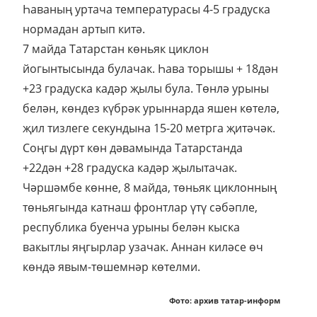
Һаваның уртача температурасы 4-5 градуска
нормадан артып китә.
7 майда Татарстан көньяк циклон
йогынтысында булачак. Һава торышы + 18дән
+23 градуска кадәр җылы була. Төнлә урыны
белән, көндез күбрәк урыннарда яшен көтелә,
җил тизлеге секундына 15-20 метрга җитәчәк.
Соңгы дүрт көн дәвамында Татарстанда
+22дән +28 градуска кадәр җылытачак.
Чәршәмбе көнне, 8 майда, төньяк циклонның
төньягында катнаш фронтлар үтү сәбәпле,
республика буенча урыны белән кыска
вакытлы яңгырлар узачак. Аннан киләсе өч
көндә явым-төшемнәр көтелми.
Фото: архив татар-информ