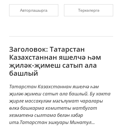
Авторлашырга
Теркәлергә
Заголовок: Татарстан
Казахстаннан яшелчә һәм
җиләк-җимеш сатып ала
башлый
Татарстан Казахстаннан яшелчә һәм
җиләк-җимеш сатып ала башлый. Бу хакта
җирле массакүләм мәгълүмат чаралары
өлкә башкарма комитеты матбугат
хезмәтенә сылтама белән хәбәр
итә.Татарстан эшкуары Минатул...