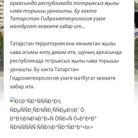
аркасында республикада тотрыксыз җылы
һава торышы урнашты. Бу хакта
Татарстан Гидрометеорология үзәге
матбугат хезмәте хәбәр ит...
Татарстан территориясенә көньяктан җылы
һава агымы килү дәвам итә, шуның аркасында
республикада тотрыксыз җылы һава торышы
урнашты. Бу хакта Татарстан
Гидрометеорология үзәге матбугат хезмәте
хәбәр итә.